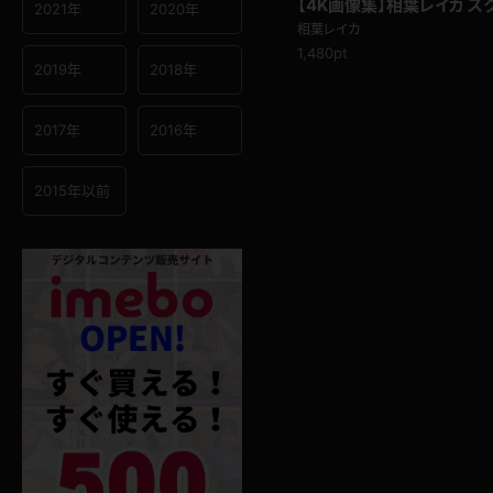
【4K画像集】相葉レイカ 
2021年
2020年
題)
相葉レイカ
1,480pt
2019年
2018年
2017年
2016年
2015年以前