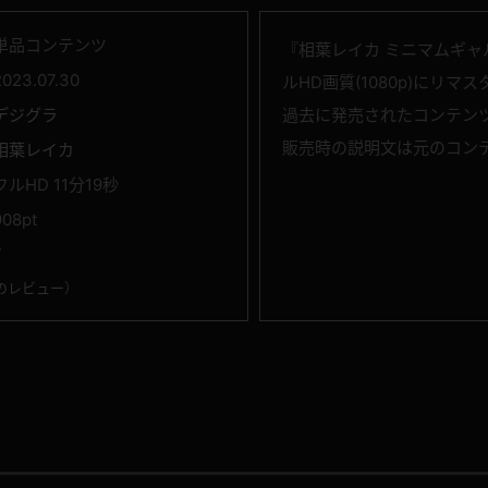
単品コンテンツ
『相葉レイカ ミニマムギャ
2023.07.30
ルHD画質(1080p)にリマ
デジグラ
過去に発売されたコンテン
販売時の説明文は元のコン
相葉レイカ
フルHD 11分19秒
908pt
7
のレビュー
）