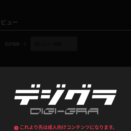
喪服
ボディコン
デニムスカート
ワンピース
ルーズソックス
ニーハイソックス
レビュー
ジーンズ
エプロン
ハイソックス
パンスト
0
総評価数：
0
レビュー投稿
黒
オレンジ
バーテンダー
アルバイト
ベージュパンスト
網タイツ
マフラー
グローブ
紺
紫
ン
レースクイーン
ミニスカポリス
ガーターストッキング
サスペンダーストッキング
ストレッチポール
ボール
黄色
青
コンテンツ
ーツ
女教師
CA
O
うわばき
ストラップシューズ
リコーダー
マジックハンド
ピンク
いちご
T
ドレス
巫女
着物
ブーツ
サンダル
水鉄砲
三輪車
バックレース
全身パンツ
ガーリー
ふりふり衣装
ハイヒール
裸足
鉄棒
足漕ぎマシーン
これより先は成人向けコンテンツになります。