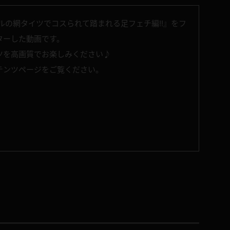
ルの網タイツでコスられて踏まれる足フェチ編!!』をフ
スターした動画です。
ツを高画質でお楽しみください♪
テンツページをご覧ください。