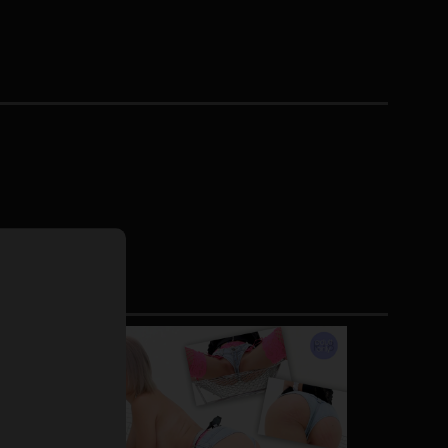
ドレス
ホットパンツ
短ソックス
普段着
白パンスト
茶色
お天気おねえさん
ガーターベルト
ニプレス
赤
ナース
スニーカー
縄跳び
緑
L
パンプス
オイル
バック
浴衣
足袋
鏡
アンスコ
アンミラ
開脚マシーン