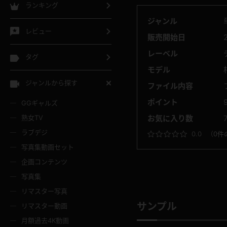
ランキング
ジャンル
レビュー
販売開始日
レーベル
タグ
モデル
ジャンルから探す
ファイル内容
ポイント
GGギャルズ
熟女TV
お気に入り数
ラブデジ
0.0
（
0件
写真集動画セット
企画コンテンツ
写真集
リマスター写真
サンプル
リマスター動画
月額過去4K動画