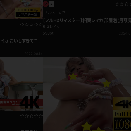
リマスター動画
【フルHDリマスター】相葉レイカ 部屋着(月額
題)
相葉レイカ
550pt
2024.0
レイカ おいしすぎてヨダ
メイド濃厚ソーセージ舐
2022.08.14