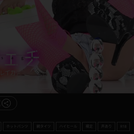
ホットパンツ
網タイツ
ハイヒール
裸足
声あり
R18