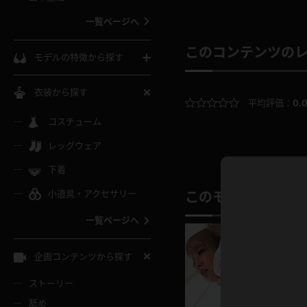
ウェディングドレス
一覧ページへ
インコート
カーディガン
コート
私服
ソックス
このコンテンツの
モデルの特徴から探す
スローブ
キャミソール
ズボン
地雷風コーデ
熟女
中間ソックス
衣装から探す
平均評価：
0.
ギャル
白
け
ハイレグ
ミニスカ
主婦
コスチューム
黒パンスト
巨乳
メガネ
パイパン
レッグウェア
ベージュ
イドル風
バニーガール
ハロウィ
エステ
ガーターリング
軟体
下着
バランスボール
スレンダー
グレー
小道具・アクセサリー
このモデルの別の
バゲー
コスプレ
ボディス
女医
ローファー
ムチムチ
フラフープ
一覧ページへ
ミニマム
水色
スチェ
SM衣装
チャイナ
袴
レースアップパンプス
長身
自転車
企画コンテンツから探す
色白
紐
服
ボディコン
ドレス
和服
下駄
ストーリー
一覧ページへ
棒
舐め