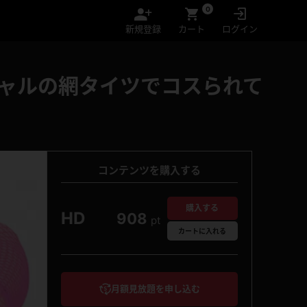
0
新規登録
カート
ログイン
ギャルの網タイツでコスられて
コンテンツを購入する
購入する
HD
908
pt
カート
に入れる
月額見放題を申し込む