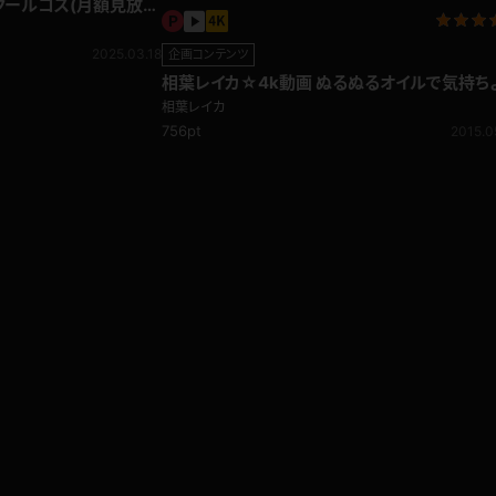
スクールコス(月額見放
2025.03.18
企画コンテンツ
相葉レイカ☆4k動画 ぬるぬるオイルで気持ち
ぎるマッサージ！乳・尻もみ編
相葉レイカ
756pt
2015.0