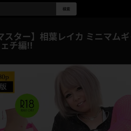
検索
マスター】相葉レイカ ミニマム
ェチ編!!