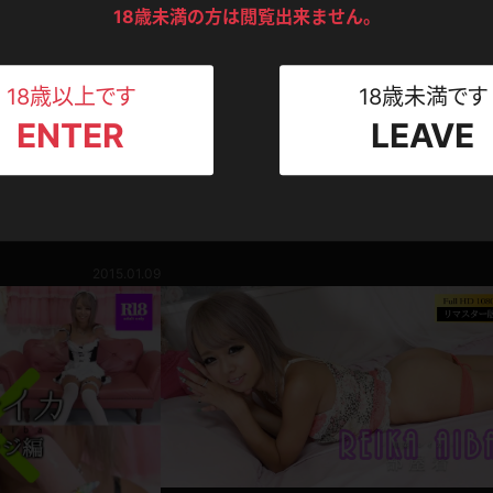
ンツ
下着
セーター
18歳未満の方は閲覧出来ません。
ス
Tシャツ
スリップ
ト
18歳以上です
18歳未満です
リマスター動画
ENTER
LEAVE
ねえさん
マイクロビキニ
ビキニ
ベルト
【フルHDリマスター】相葉レイカ ちっちゃいギ
のぶかぶかノーブラVネックワンピース♪
相葉レイカ
780pt
2025.0
スポーツウェア
ゴルフ
ー
イイかコスって確かめち
レオタード
陸上
2015.01.09
体操服
ーン