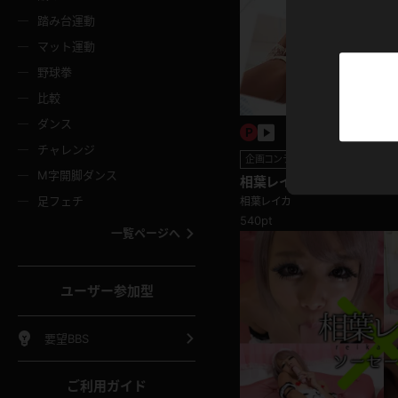
ニムスカート
ワンピース
ホットパ
メイド
ーズソックス
ニーハイソックス
短ソック
踏み台運動
マット運動
ーンズ
エプロン
普段着
彼シャツ
イソックス
パンスト
白パンス
野球拳
オレンジ
茶色
比較
ーテンダー
アルバイト
お天気お
水着
ージュパンスト
網タイツ
ガーター
ダンス
フラー
グローブ
ニプレス
紫
赤
チャレンジ
ースクイーン
ミニスカポリス
ナース
企画コンテンツ
スクミズ
ーターストッキング
サスペンダーストッキング
スニーカ
M字開脚ダンス
トレッチポール
ボール
縄跳び
相葉レイカ どの紐が一番
色
青
緑
ゃう♪紐スリスリ編
足フェチ
相葉レイカ
教師
CA
OL
スパッツ
わばき
ストラップシューズ
パンプス
540pt
コーダー
マジックハンド
オイル
一覧ページへ
ンク
いちご
Tバック
女
着物
浴衣
チアリーダー
ーツ
サンダル
足袋
鉄砲
三輪車
鏡
ユーザー参加型
ックレース
全身パンツ
アンスコ
ーリー
ふりふり衣装
アンミラ
イヒール
裸足
棒
足漕ぎマシーン
開脚マシ
要望BBS
着
セーター
パーカー
ご利用ガイド