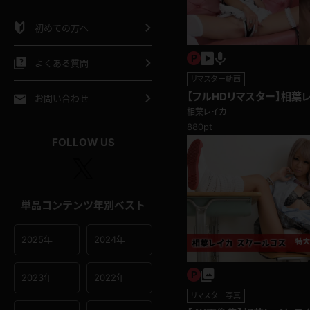
シャツ
スリップ
部屋着
初めての方へ
イクロビキニ
ビキニ
競泳水着
よくある質問
リマスター動画
ポーツウェア
ゴルフ
ジャージ
【フルHDリマスター】相葉
お問い合わせ
レが出ちゃう･･･ツンデレ
相葉レイカ
め♪
880pt
オタード
陸上
テニス
FOLLOW US
操服
単品コンテンツ年別ベスト
2025年
2024年
2023年
2022年
リマスター写真