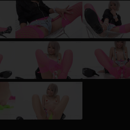
レインコート
カーディガン
バスローブ
キャミソール
透け
ハイレグ
アイドル風
バニーガール
サバゲー
コスプレ
ビスチェ
SM衣装