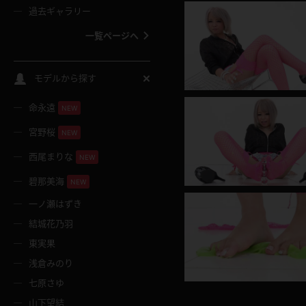
過去ギャラリー
一覧ページへ
スクールコス
モデルから探す
命永遠
NEW
バスタオル
宮野桜
NEW
全裸
西尾まりな
NEW
碧那美海
NEW
レースリミテーション
一ノ瀬はずき
結城花乃羽
クリスマス
東実果
浅倉みのり
ボディタイツ
七原さゆ
山下望結