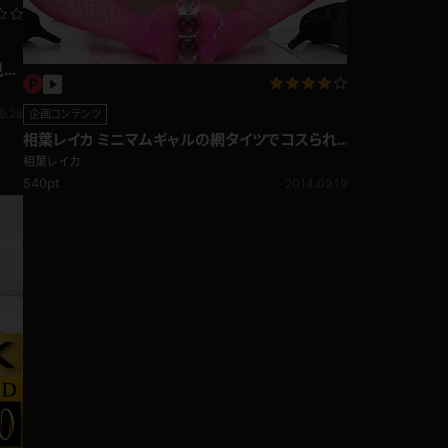
見放
9.28
企画コンテンツ
相葉レイカ ミニマムギャルの網タイツでコスられ
て踏まれる足フェチ編!!
相葉レイカ
540pt
2014.09.19