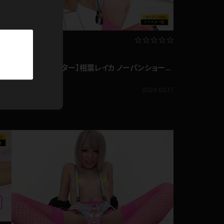
パーカー
部屋着
リマスター動画
競泳水着
ャル
【フルHDリマスター】相葉レイカ ノーパンショート
パンツに裸サスペンダー!!誘うような表情がエロす
相葉レイカ
ぎるみSっけギャル♪
990pt
5.10
2024.02.17
ジャージ
テニス