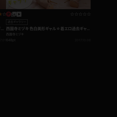
過去ギャラリー
下半
西園寺ミヅキ 色白美形ギャル☆着エロ過去ギャラ
リー♪
西園寺ミヅキ
648pt
7.01
2017.10.08