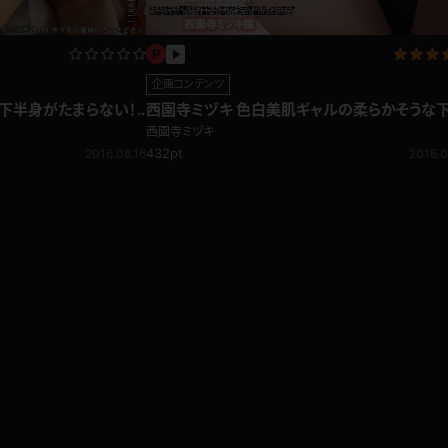
企画コンテンツ
白下半身がたまらない！
西園寺ミヅキ 色白美肌ギャルの柔らかそうな
ジ
身！挑発パンチラ編
西園寺ミヅキ
432pt
2016.08.16
2016.0