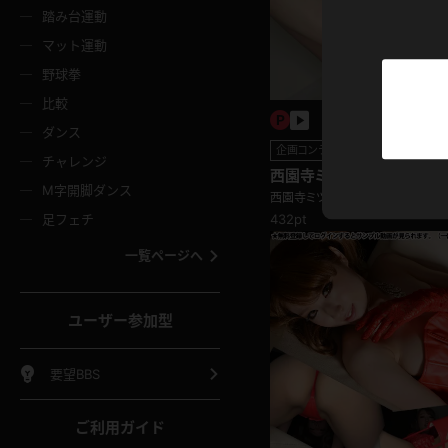
ニムスカート
ワンピース
ホットパ
メイド
ーズソックス
ニーハイソックス
短ソック
踏み台運動
マット運動
ーンズ
エプロン
普段着
彼シャツ
イソックス
パンスト
白パンス
野球拳
オレンジ
茶色
比較
ーテンダー
アルバイト
お天気お
水着
ージュパンスト
網タイツ
ガーター
ダンス
フラー
グローブ
ニプレス
企画コンテンツ
紫
赤
チャレンジ
ースクイーン
ミニスカポリス
ナース
西園寺ミヅキ ギャルのい
スクミズ
ーターストッキング
サスペンダーストッキング
スニーカ
M字開脚ダンス
トレッチポール
ボール
縄跳び
足フェチ編
西園寺ミヅキ
色
青
緑
432pt
足フェチ
教師
CA
OL
スパッツ
わばき
ストラップシューズ
パンプス
コーダー
マジックハンド
オイル
一覧ページへ
ンク
いちご
Tバック
女
着物
浴衣
チアリーダー
ーツ
サンダル
足袋
鉄砲
三輪車
鏡
ユーザー参加型
ックレース
全身パンツ
アンスコ
ーリー
ふりふり衣装
アンミラ
イヒール
裸足
棒
足漕ぎマシーン
開脚マシ
要望BBS
着
セーター
パーカー
ご利用ガイド