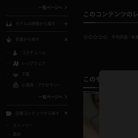
一覧ページへ
このコンテンツの
インコート
カーディガン
コート
私服
ソックス
モデルの特徴から探す
スローブ
キャミソール
ズボン
地雷風コーデ
熟女
中間ソックス
平均評価：
0.
衣装から探す
ギャル
白
け
ハイレグ
ミニスカ
主婦
コスチューム
黒パンスト
巨乳
メガネ
パイパン
レッグウェア
ベージュ
イドル風
バニーガール
ハロウィ
エステ
ガーターリング
軟体
下着
バランスボール
このモデルの別の
スレンダー
グレー
小道具・アクセサリー
バゲー
コスプレ
ボディス
女医
ローファー
ムチムチ
フラフープ
一覧ページへ
ミニマム
水色
スチェ
SM衣装
チャイナ
袴
レースアップパンプス
長身
自転車
企画コンテンツから探す
色白
紐
服
ボディコン
ドレス
和服
下駄
ストーリー
一覧ページへ
棒
舐め