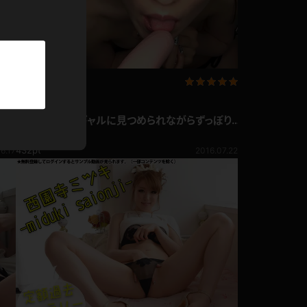
パーカー
部屋着
競泳水着
企画コンテンツ
り
西園寺ミヅキ ギャルに見つめられながらずっぽり
ジャージ
と♪ソーセージ舐め
西園寺ミヅキ
432pt
6.17
2016.07.22
テニス