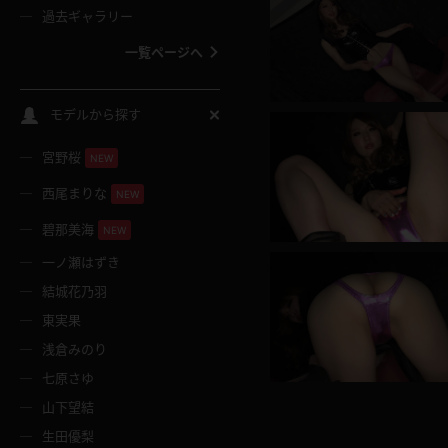
過去ギャラリー
一覧ページへ
スクールコス
モデルから探す
宮野桜
バスタオル
NEW
西尾まりな
NEW
全裸
碧那美海
NEW
一ノ瀬はずき
レースリミテーション
結城花乃羽
東実果
クリスマス
浅倉みのり
七原さゆ
ボディタイツ
山下望結
生田優梨
ウェディングドレス