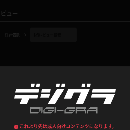
レビュー
デニムスカート
ワンピース
ルーズソックス
ニーハイソックス
ジーンズ
エプロン
ハイソックス
パンスト
0
総評価数：
0
レビュー投稿
黒
オレンジ
バーテンダー
アルバイト
ベージュパンスト
網タイツ
マフラー
グローブ
紺
紫
ン
レースクイーン
ミニスカポリス
ガーターストッキング
サスペンダーストッキング
ストレッチポール
ボール
コンテンツ
黄色
青
ーツ
女教師
CA
O
うわばき
ストラップシューズ
リコーダー
マジックハンド
ピンク
いちご
T
ドレス
巫女
着物
ブーツ
サンダル
水鉄砲
三輪車
バックレース
全身パンツ
ガーリー
ふりふり衣装
ハイヒール
裸足
鉄棒
足漕ぎマシーン
これより先は成人向けコンテンツになります。