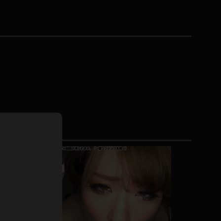
ホットパンツ
短ソックス
普段着
白パンスト
茶色
お天気おねえさん
ガーターベルト
ニプレス
赤
ナース
スニーカー
縄跳び
緑
L
パンプス
オイル
バック
浴衣
足袋
鏡
アンスコ
アンミラ
開脚マシーン