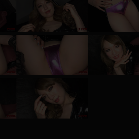
レインコート
カーディガン
バスローブ
キャミソール
透け
ハイレグ
アイドル風
バニーガール
サバゲー
コスプレ
ビスチェ
SM衣装
喪服
ボディコン