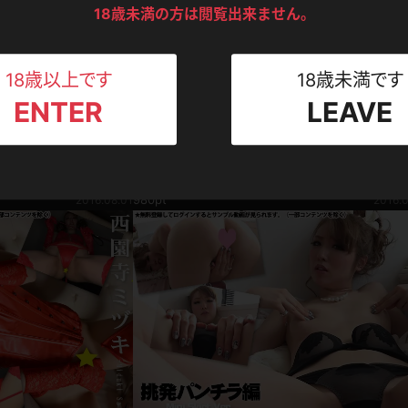
ンツ
下着
セーター
ス
18歳未満の方は閲覧出来ません。
Tシャツ
スリップ
ト
18歳以上です
18歳未満です
ENTER
LEAVE
ねえさん
マイクロビキニ
ビキニ
ベルト
写真集動画セット
じわるな視線と言葉で…
西園寺ミヅキ 制服ギャルの派手Tバックむっち
スポーツウェア
ゴルフ
ー
下半身
西園寺ミヅキ
980pt
2016.08.01
2016.0
レオタード
陸上
体操服
ーン