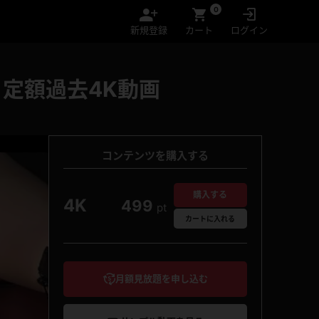
0
新規登録
カート
ログイン
定額過去4K動画
コンテンツを購入する
購入する
4K
499
pt
カート
に入れる
月額見放題を申し込む