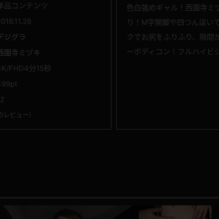
単品コンテンツ
色白強めギャル！西園寺ミ
2016.11.28
り！M字開脚や四つん這い
デジグラ
クでお尻をふりふり、隙間
ーボディコン！フルハイビ
西園寺ミヅキ
4K/FHD4分15秒
499pt
12
のレビュー
）