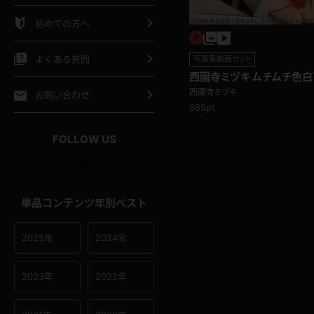
シャツ
スリップ
部屋着
初めての方へ
イクロビキニ
ビキニ
競泳水着
よくある質問
写真集動画セット
西園寺ミヅキ ムチムチ色
ポーツウェア
ゴルフ
ジャージ
真っ赤なTバックボンテー
西園寺ミヅキ
お問い合わせ
985pt
オタード
陸上
テニス
FOLLOW US
操服
単品コンテンツ年別ベスト
2025年
2024年
2023年
2022年