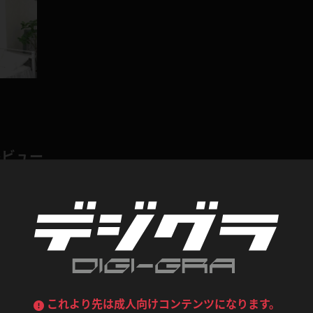
喪服
ボディコン
デニムスカート
ワンピース
ルーズソックス
ニーハイソックス
ジーンズ
エプロン
ハイソックス
パンスト
黒
オレンジ
バーテンダー
アルバイト
ベージュパンスト
網タイツ
マフラー
グローブ
紺
紫
レビュー
ン
レースクイーン
ミニスカポリス
ガーターストッキング
サスペンダーストッキング
ストレッチポール
ボール
黄色
青
ーツ
女教師
CA
O
うわばき
ストラップシューズ
0
総評価数：
0
レビュー投稿
リコーダー
マジックハンド
ピンク
いちご
T
ドレス
巫女
着物
ブーツ
サンダル
水鉄砲
三輪車
バックレース
全身パンツ
ガーリー
ふりふり衣装
ハイヒール
裸足
鉄棒
足漕ぎマシーン
コンテンツ
これより先は成人向けコンテンツになります。