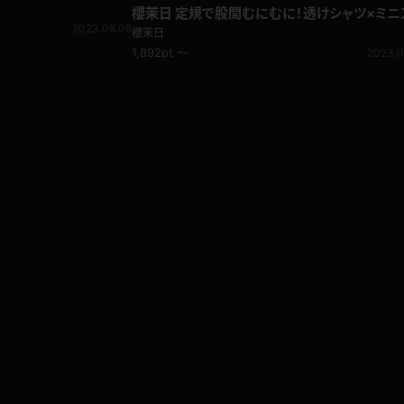
櫻茉日 定規で股間むにむに！透けシャツ×ミニ
2023.08.08
カ×ルーズ！スクールコス
櫻茉日
1,892pt ～
2023.0