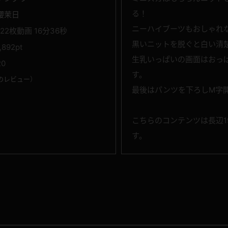
る！
櫻茉日
ニーハイブーツもおしゃれ
122枚動画 16分36秒
黒いニットを脱ぐと白い清
1,892pt
生乳いっぱいの画面はおっ
20
す。
のレビュー
）
最後はパンツを下ろしM字
こちらのコンテンツは長辺19
す。