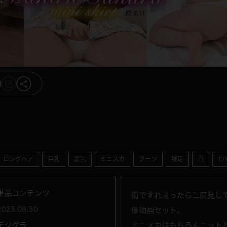
ロングヘア
巨乳
美乳
ミニスカ
ブーツ
裸足
白
T
単品コンテンツ
街ですれ違ったら二度見し
2023.08.30
像動画セット。
デジグラ
ミニスカはもちろんニット