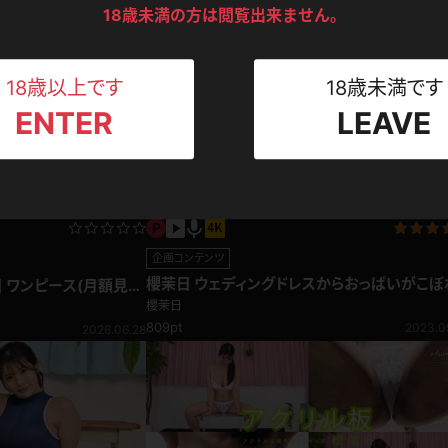
ンツ
下着
セーター
18歳未満の方は閲覧出来ません。
ス
Tシャツ
スリップ
ト
18歳以上です
18歳未満です
ENTER
LEAVE
ねえさん
マイクロビキニ
ビキニ
ベルト
スポーツウェア
ゴルフ
ー
レオタード
陸上
企画コンテンツ
櫻茉日 ウェディングドレスからおっぱいがこぼ
日 ワンピース(月額見放
体操服
そう。本番前のいちゃいちゃ胸チラ
櫻茉日
809pt
2023.0
2026.06.28
ーン