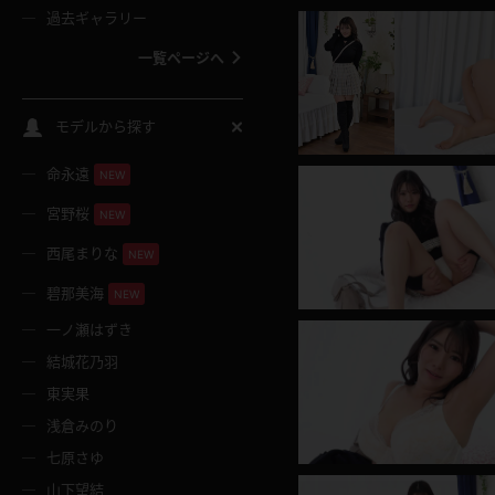
過去ギャラリー
一覧ページへ
スクールコス
モデルから探す
命永遠
NEW
バスタオル
宮野桜
NEW
全裸
西尾まりな
NEW
碧那美海
NEW
レースリミテーション
一ノ瀬はずき
結城花乃羽
クリスマス
東実果
浅倉みのり
ボディタイツ
七原さゆ
山下望結