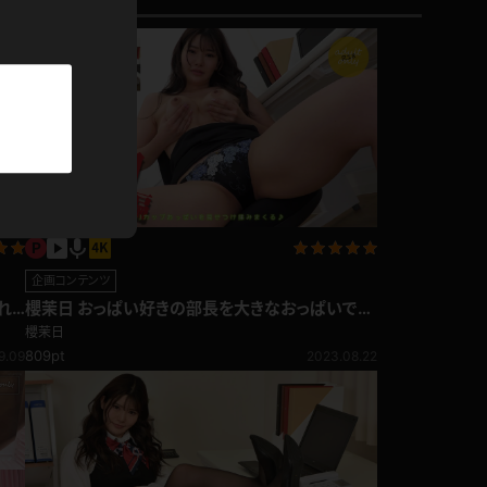
パーカー
部屋着
競泳水着
ジャージ
テニス
企画コンテンツ
れ
櫻茉日 おっぱい好きの部長を大きなおっぱいで誘
惑するOL おっぱい編
櫻茉日
809pt
9.09
2023.08.22