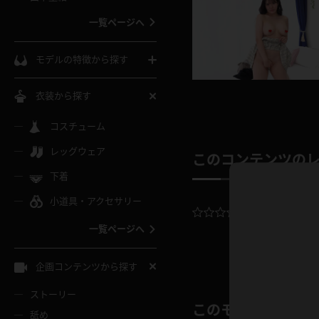
ウェディングドレス
一覧ページへ
インコート
カーディガン
コート
私服
ソックス
モデルの特徴から探す
スローブ
キャミソール
ズボン
地雷風コーデ
熟女
中間ソックス
衣装から探す
ギャル
白
け
ハイレグ
ミニスカ
主婦
コスチューム
黒パンスト
巨乳
メガネ
パイパン
レッグウェア
ベージュ
このコンテンツの
イドル風
バニーガール
ハロウィ
エステ
ガーターリング
軟体
下着
バランスボール
スレンダー
グレー
小道具・アクセサリー
バゲー
コスプレ
ボディス
女医
ローファー
ムチムチ
平均評価：
0.
フラフープ
一覧ページへ
ミニマム
水色
スチェ
SM衣装
チャイナ
袴
レースアップパンプス
長身
自転車
企画コンテンツから探す
色白
紐
服
ボディコン
ドレス
和服
下駄
ストーリー
一覧ページへ
棒
このモデルの別の
舐め