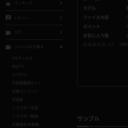
ランキング
モデル
ファイル内容
レビュー
ポイント
タグ
お気に入り数
0.0
（
0件
ジャンルから探す
GGギャルズ
熟女TV
ラブデジ
写真集動画セット
企画コンテンツ
写真集
リマスター写真
リマスター動画
サンプル
月額過去4K動画