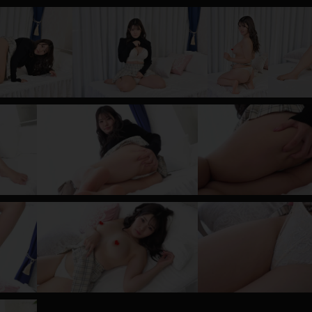
レインコート
カーディガン
バスローブ
キャミソール
透け
ハイレグ
アイドル風
バニーガール
サバゲー
コスプレ
ビスチェ
SM衣装