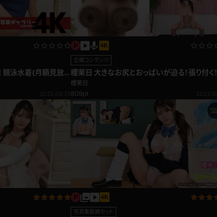
企画コンテンツ
日 競泳水着(月額見放
櫻茉日 大きなお尻とおっぱいが迫る！張り付く
く！アクリル板編
櫻茉日
809pt
2025.09.28
2023.0
写真集動画セット