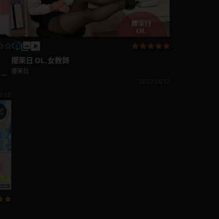
櫻茉日 OL,女教師
櫻茉日
！動
2023.09.17
8.08