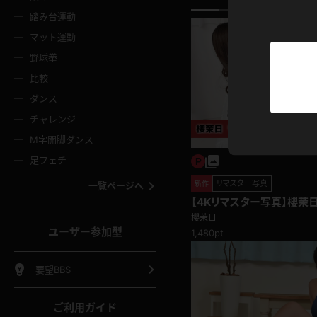
ニムスカート
ワンピース
ホットパ
メイド
ーズソックス
ニーハイソックス
短ソック
踏み台運動
マット運動
ーンズ
エプロン
普段着
彼シャツ
イソックス
パンスト
白パンス
野球拳
オレンジ
茶色
比較
ーテンダー
アルバイト
お天気お
水着
ージュパンスト
網タイツ
ガーター
ダンス
フラー
グローブ
ニプレス
紫
赤
チャレンジ
ースクイーン
ミニスカポリス
ナース
スクミズ
ーターストッキング
サスペンダーストッキング
スニーカ
M字開脚ダンス
トレッチポール
ボール
縄跳び
色
青
緑
足フェチ
教師
CA
OL
スパッツ
わばき
ストラップシューズ
パンプス
コーダー
マジックハンド
オイル
リマスター写真
新作
一覧ページへ
ンク
いちご
Tバック
【4Kリマスター写真】櫻茉
女
着物
浴衣
チアリーダー
ーツ
サンダル
足袋
題)
櫻茉日
鉄砲
三輪車
鏡
ユーザー参加型
1,480pt
ックレース
全身パンツ
アンスコ
ーリー
ふりふり衣装
アンミラ
イヒール
裸足
棒
足漕ぎマシーン
開脚マシ
要望BBS
着
セーター
パーカー
ご利用ガイド