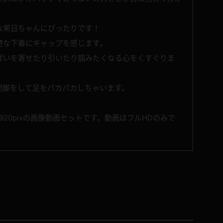
な茉日ちゃんにぴったりです！
楚な下着にギャップを感じます。
ぱいを寄せたり引いたり掴みたくなる心をくすぐりま
開脚をして足をパカパカしちゃいます。
20pixの画像動画セットです。動画はフルHDのみで