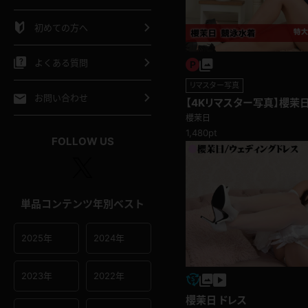
シャツ
スリップ
部屋着
初めての方へ
イクロビキニ
ビキニ
競泳水着
よくある質問
リマスター写真
ポーツウェア
ゴルフ
ジャージ
お問い合わせ
【4Kリマスター写真】櫻茉
題)
櫻茉日
オタード
陸上
テニス
1,480pt
FOLLOW US
操服
単品コンテンツ年別ベスト
2025年
2024年
2023年
2022年
櫻茉日 ドレス