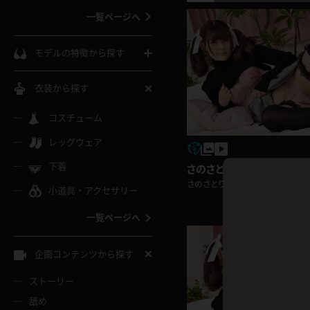
一覧ページへ
インコート
カーディガン
コート
私服
ソックス
モデルの特徴から探す
スローブ
キャミソール
ズボン
地雷風コーデ
熟女
中間ソックス
衣装から探す
ギャル
白
け
ハイレグ
ミニスカ
主婦
コスチューム
黒パンスト
巨乳
メガネ
パイパン
レッグウェア
ベージュ
イドル風
バニーガール
ハロウィ
エステ
ガーターリング
軟体
下着
さのさとり ミニスカ
バランスボール
スレンダー
グレー
さのさとり
小道具・アクセサリー
バゲー
コスプレ
ボディス
女医
ローファー
ムチムチ
フラフープ
一覧ページへ
ミニマム
水色
スチェ
SM衣装
チャイナ
袴
レースアップパンプス
長身
自転車
企画コンテンツから探す
色白
紐
服
ボディコン
ドレス
和服
下駄
ストーリー
一覧ページへ
棒
舐め