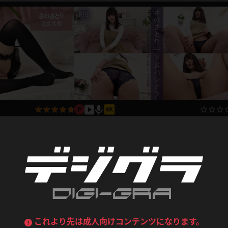
デニムスカート
ワンピース
ルーズソックス
ニーハイソックス
ジーンズ
エプロン
ハイソックス
パンスト
黒
オレンジ
バーテンダー
アルバイト
ベージュパンスト
網タイツ
マフラー
グローブ
紺
紫
ン
レースクイーン
ミニスカポリス
ガーターストッキング
サスペンダーストッキング
ストレッチポール
ボール
企画コンテンツ
黄色
青
さのさとり 清楚な女性が言葉攻めしながらド
ーツ
女教師
CA
O
うわばき
ストラップシューズ
2023.06.28
に変貌していく！ドSパンチラ
さのさとり
リコーダー
マジックハンド
809pt
2023.0
ピンク
いちご
T
ドレス
巫女
着物
ブーツ
サンダル
水鉄砲
三輪車
バックレース
全身パンツ
ガーリー
ふりふり衣装
ハイヒール
裸足
鉄棒
足漕ぎマシーン
これより先は成人向けコンテンツになります。