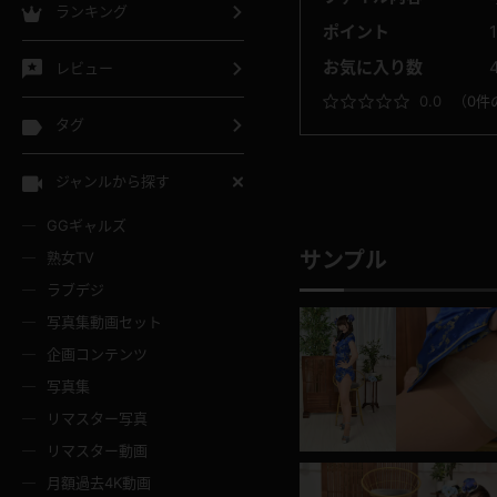
ランキング
ポイント
お気に入り数
レビュー
0.0
（
0件
タグ
ジャンルから探す
GGギャルズ
サンプル
熟女TV
ラブデジ
写真集動画セット
企画コンテンツ
写真集
リマスター写真
リマスター動画
月額過去4K動画