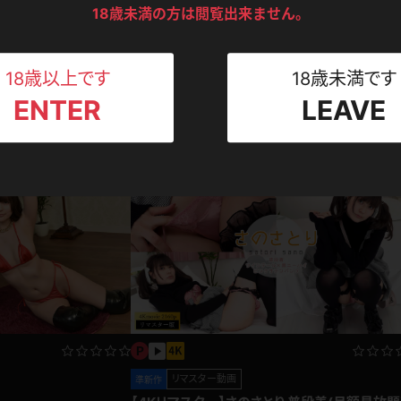
ンツ
下着
セーター
ス
18歳未満の方は閲覧出来ません。
Tシャツ
スリップ
ト
18歳以上です
18歳未満です
さのさとり プロフィール動画
ENTER
LEAVE
ねえさん
マイクロビキニ
ビキニ
ベルト
さのさとり
とり 普段着(月額見放
2023.0
スポーツウェア
ゴルフ
ー
2025.09.07
レオタード
陸上
体操服
ーン
リマスター動画
準新作