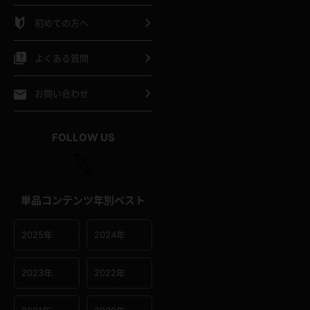
シャツ
スリップ
部屋着
初めての方へ
イクロビキニ
ビキニ
競泳水着
よくある質問
ポーツウェア
ゴルフ
ジャージ
お問い合わせ
オタード
陸上
テニス
FOLLOW US
操服
単品コンテンツ年別ベスト
2025年
2024年
2023年
2022年