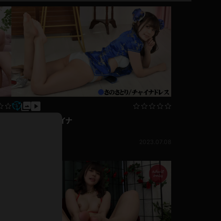
ホットパンツ
短ソックス
普段着
白パンスト
茶色
お天気おねえさん
ガーターベルト
ニプレス
赤
ナース
スニーカー
さのさとり チャイナ
縄跳び
緑
さのさとり
エロ
L
パンプス
2023.07.08
オイル
7.10
バック
浴衣
足袋
鏡
アンスコ
アンミラ
開脚マシーン