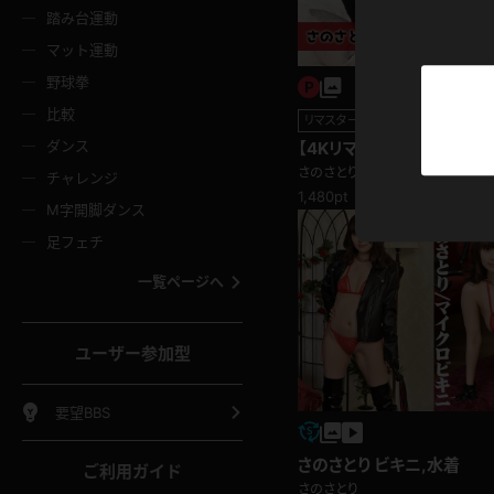
ニムスカート
ワンピース
ホットパ
メイド
ーズソックス
ニーハイソックス
短ソック
踏み台運動
マット運動
ーンズ
エプロン
普段着
彼シャツ
イソックス
パンスト
白パンス
野球拳
オレンジ
茶色
比較
リマスター写真
ーテンダー
アルバイト
お天気お
水着
ージュパンスト
網タイツ
ガーター
ダンス
【4Kリマスター写真】さのさ
フラー
グローブ
ニプレス
題)
紫
赤
さのさとり
チャレンジ
ースクイーン
ミニスカポリス
ナース
スクミズ
ーターストッキング
サスペンダーストッキング
1,480pt
スニーカ
M字開脚ダンス
トレッチポール
ボール
縄跳び
色
青
緑
足フェチ
教師
CA
OL
スパッツ
わばき
ストラップシューズ
パンプス
コーダー
マジックハンド
オイル
一覧ページへ
ンク
いちご
Tバック
女
着物
浴衣
チアリーダー
ーツ
サンダル
足袋
鉄砲
三輪車
鏡
ユーザー参加型
ックレース
全身パンツ
アンスコ
ーリー
ふりふり衣装
アンミラ
イヒール
裸足
棒
足漕ぎマシーン
開脚マシ
要望BBS
着
セーター
パーカー
さのさとり ビキニ,水着
ご利用ガイド
さのさとり