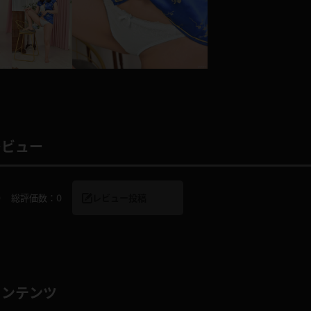
レインコート
カーディガン
バスローブ
キャミソール
レビュー
透け
ハイレグ
アイドル風
バニーガール
0
総評価数：
0
レビュー投稿
サバゲー
コスプレ
ビスチェ
SM衣装
コンテンツ
喪服
ボディコン