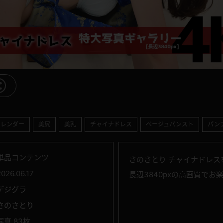
スレンダー
美尻
美乳
チャイナドレス
ベージュパンスト
パン
単品コンテンツ
さのさとり チャイナドレス
2026.06.17
長辺3840pxの高画質でお
デジグラ
さのさとり
写真 83枚