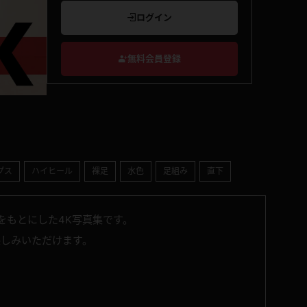
ログイン
無料会員登録
プス
ハイヒール
裸足
水色
足組み
直下
をもとにした4K写真集です。
楽しみいただけます。