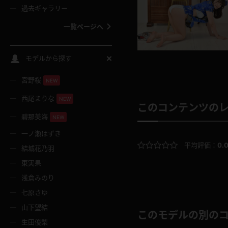
過去ギャラリー
一覧ページへ
スクールコス
モデルから探す
宮野桜
バスタオル
NEW
西尾まりな
NEW
このコンテンツの
全裸
碧那美海
NEW
一ノ瀬はずき
レースリミテーション
平均評価：
0.
結城花乃羽
東実果
クリスマス
浅倉みのり
七原さゆ
ボディタイツ
山下望結
このモデルの別の
生田優梨
ウェディングドレス