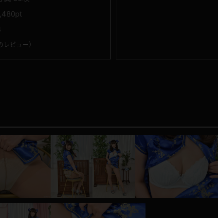
1,480pt
4
のレビュー
）