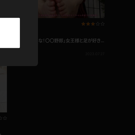
パーカー
部屋着
企画コンテンツ
競泳水着
さのさとり 「座りな！〇〇野郎」女王様と足が好き
6.17
なあなたへ！足フェチ
さのさとり
ジャージ
809pt
2023.07.27
テニス