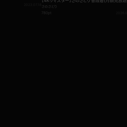
【4Kリマスター】さのさとり 普段着(月額見放題
2023.07.18
さのさとり
780pt
2026.0