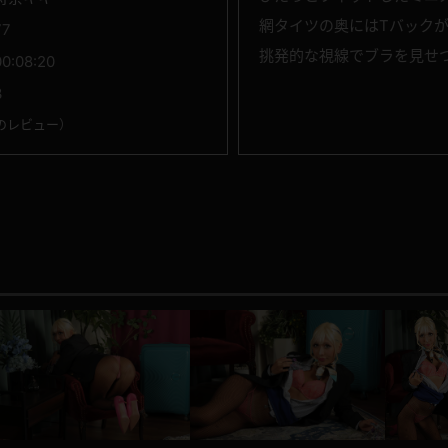
網タイツの奥にはTバック
77
挑発的な視線でブラを見せ
00:08:20
3
のレビュー
）