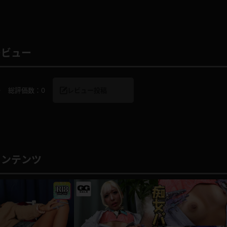
レビュー
レインコート
カーディガン
バスローブ
キャミソール
0
総評価数：
0
レビュー投稿
透け
ハイレグ
アイドル風
バニーガール
コンテンツ
サバゲー
コスプレ
ビスチェ
SM衣装