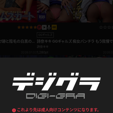
喪服
ボディコン
デニムスカート
ワンピース
ルーズソックス
ニーハイソックス
ジーンズ
エプロン
ハイソックス
パンスト
GGギャルズ
黒
オレンジ
詩奈キキ GGギャルズ 痴女パンチラ もう我慢
バーテンダー
アルバイト
ベージュパンスト
網タイツ
 デニムスカート
ない！欲求不満爆発寸前！
詩奈キキ
マフラー
グローブ
1,280pt
2026.01.02
2026.0
紺
紫
ン
レースクイーン
ミニスカポリス
ガーターストッキング
サスペンダーストッキング
ストレッチポール
ボール
黄色
青
ーツ
女教師
CA
O
うわばき
ストラップシューズ
リコーダー
マジックハンド
ピンク
いちご
T
ドレス
巫女
着物
ブーツ
サンダル
水鉄砲
三輪車
バックレース
全身パンツ
ガーリー
ふりふり衣装
ハイヒール
裸足
鉄棒
足漕ぎマシーン
これより先は成人向けコンテンツになります。