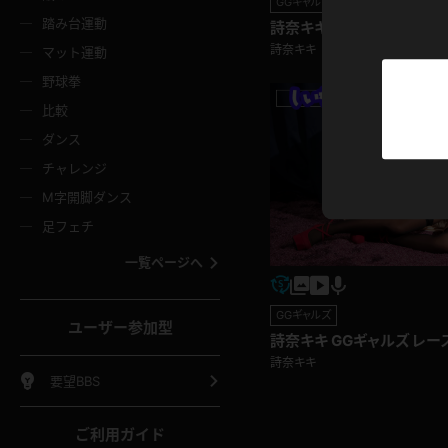
GGギャルズ
ニムスカート
ワンピース
ホットパ
メイド
ーズソックス
ニーハイソックス
短ソック
踏み台運動
詩奈キキ GGギャルズ プ
詩奈キキ
マット運動
ーンズ
エプロン
普段着
彼シャツ
イソックス
パンスト
白パンス
野球拳
オレンジ
茶色
比較
ーテンダー
アルバイト
お天気お
水着
ージュパンスト
網タイツ
ガーター
ダンス
フラー
グローブ
ニプレス
紫
赤
チャレンジ
ースクイーン
ミニスカポリス
ナース
スクミズ
ーターストッキング
サスペンダーストッキング
スニーカ
M字開脚ダンス
トレッチポール
ボール
縄跳び
色
青
緑
足フェチ
教師
CA
OL
スパッツ
わばき
ストラップシューズ
パンプス
コーダー
マジックハンド
オイル
一覧ページへ
ンク
いちご
Tバック
女
着物
浴衣
チアリーダー
ーツ
サンダル
足袋
鉄砲
三輪車
鏡
GGギャルズ
ユーザー参加型
ックレース
全身パンツ
アンスコ
詩奈キキ GGギャルズ レ
ーリー
ふりふり衣装
アンミラ
イヒール
裸足
詩奈キキ
棒
足漕ぎマシーン
開脚マシ
要望BBS
着
セーター
パーカー
ご利用ガイド