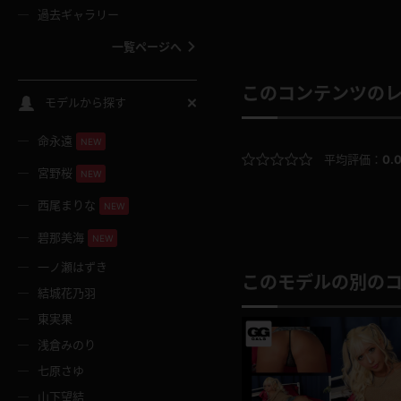
過去ギャラリー
一覧ページへ
このコンテンツの
スクールコス
モデルから探す
命永遠
NEW
バスタオル
平均評価：
0.
宮野桜
NEW
全裸
西尾まりな
NEW
碧那美海
NEW
レースリミテーション
一ノ瀬はずき
このモデルの別の
結城花乃羽
クリスマス
東実果
浅倉みのり
ボディタイツ
七原さゆ
山下望結