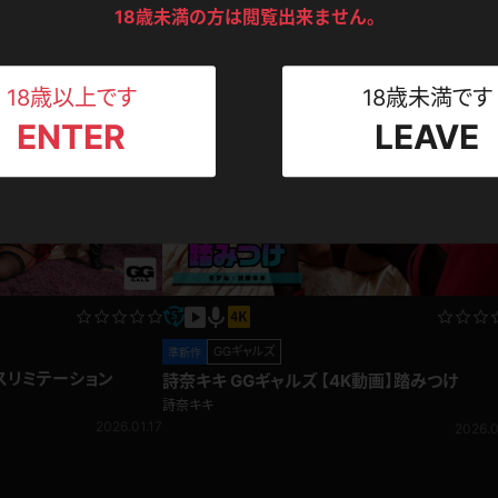
GGギャルズ
ンツ
下着
セーター
18歳未満の方は閲覧出来ません。
ス
ロフィール動画
詩奈キキ GGギャルズ 私服
詩奈キキ
Tシャツ
スリップ
ト
2026.01.03
2026.0
18歳以上です
18歳未満です
ENTER
LEAVE
ねえさん
マイクロビキニ
ビキニ
ベルト
スポーツウェア
ゴルフ
ー
レオタード
陸上
体操服
GGギャルズ
準新作
ースリミテーション
詩奈キキ GGギャルズ 【4K動画】踏みつけ
詩奈キキ
ーン
2026.01.17
2026.0