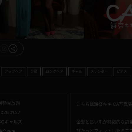
アップヘア
金髪
ロングヘア
ギャル
スレンダー
ピアス
月額見放題
こちらは詩奈キキ CA写真
2026.01.27
GGギャルズ
金髪と長い爪が特徴的な詩
ぴたっとフィットしたミニ
詩奈キキ