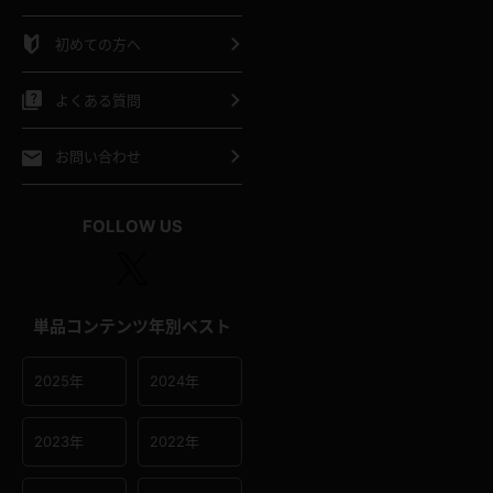
シャツ
スリップ
部屋着
初めての方へ
イクロビキニ
ビキニ
競泳水着
よくある質問
ポーツウェア
ゴルフ
ジャージ
お問い合わせ
オタード
陸上
テニス
FOLLOW US
操服
単品コンテンツ年別ベスト
2025年
2024年
2023年
2022年