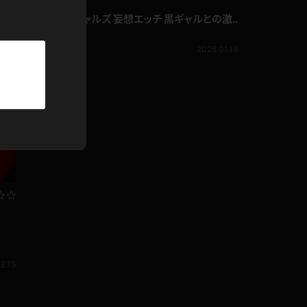
GGギャルズ
パーカー
詩奈キキ GGギャルズ 妄想エッチ 黒ギャルとの激
しくも甘い濃密なひと時
詩奈キキ
部屋着
2.09
980pt
2026.01.19
競泳水着
ジャージ
テニス
2.15