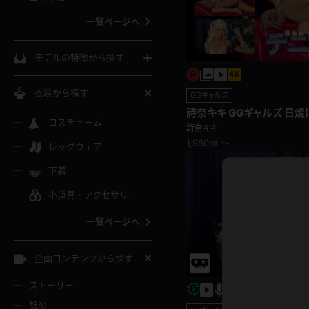
ウェディングドレス
一覧ページへ
インコート
カーディガン
コート
私服
ソックス
モデルの特徴から探す
スローブ
キャミソール
ズボン
地雷風コーデ
熟女
中間ソックス
衣装から探す
GGギャルズ
ギャル
白
詩奈キキ GGギャルズ 日焼け跡と陰毛の白黒のコ
け
ハイレグ
ミニスカ
主婦
コスチューム
黒パンスト
巨乳
ントラストがエッチすぎる！
詩奈キキ
メガネ
1,980pt ～
パイパン
レッグウェア
ベージュ
イドル風
バニーガール
ハロウィ
エステ
ガーターリング
軟体
下着
バランスボール
スレンダー
グレー
小道具・アクセサリー
バゲー
コスプレ
ボディス
女医
ローファー
ムチムチ
フラフープ
一覧ページへ
ミニマム
水色
スチェ
SM衣装
チャイナ
袴
レースアップパンプス
長身
自転車
企画コンテンツから探す
色白
紐
服
ボディコン
ドレス
和服
下駄
ストーリー
一覧ページへ
棒
舐め