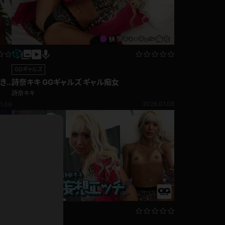
ドレス
ホットパンツ
短ソックス
普段着
白パンスト
GGギャルズ
茶色
でき
詩奈キキ GGギャルズ ギャル痴女
お天気おねえさん
ガーターベルト
詩奈キキ
ニプレス
2026.01.08
1.06
赤
ナース
スニーカー
縄跳び
緑
L
パンプス
オイル
バック
浴衣
足袋
鏡
アンスコ
アンミラ
開脚マシーン