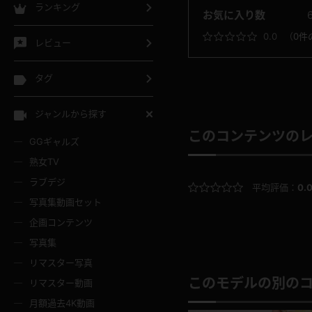
ランキング
お気に入り数
0.0
（
0件
レビュー
タグ
ジャンルから探す
このコンテンツの
GGギャルズ
熟女TV
ラブデジ
平均評価：
0.
写真集動画セット
企画コンテンツ
写真集
リマスター写真
このモデルの別の
リマスター動画
月額過去4K動画