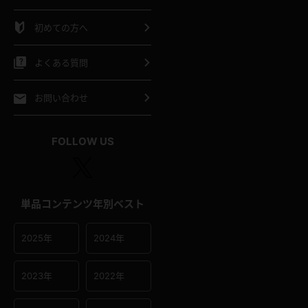
シャツ
スリップ
部屋着
初めての方へ
イクロビキニ
ビキニ
競泳水着
よくある質問
ポーツウェア
ゴルフ
ジャージ
お問い合わせ
オタード
陸上
テニス
FOLLOW US
操服
単品コンテンツ年別ベスト
2025年
2024年
2023年
2022年