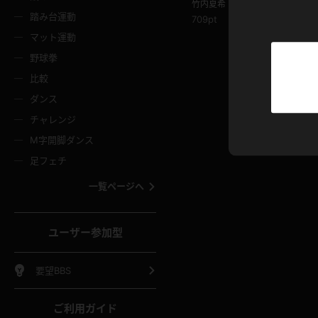
履き比べ！ パンツ比較
竹内夏希
ニムスカート
ワンピース
ホットパ
メイド
ーズソックス
ニーハイソックス
短ソック
踏み台運動
709pt
マット運動
ーンズ
エプロン
普段着
彼シャツ
イソックス
パンスト
白パンス
野球拳
オレンジ
茶色
比較
ーテンダー
アルバイト
お天気お
水着
ージュパンスト
網タイツ
ガーター
ダンス
フラー
グローブ
ニプレス
紫
赤
チャレンジ
ースクイーン
ミニスカポリス
ナース
スクミズ
ーターストッキング
サスペンダーストッキング
スニーカ
M字開脚ダンス
トレッチポール
ボール
縄跳び
色
青
緑
足フェチ
教師
CA
OL
スパッツ
わばき
ストラップシューズ
パンプス
コーダー
マジックハンド
オイル
一覧ページへ
ンク
いちご
Tバック
女
着物
浴衣
チアリーダー
ーツ
サンダル
足袋
鉄砲
三輪車
鏡
ユーザー参加型
ックレース
全身パンツ
アンスコ
ーリー
ふりふり衣装
アンミラ
イヒール
裸足
棒
足漕ぎマシーン
開脚マシ
要望BBS
着
セーター
パーカー
ご利用ガイド