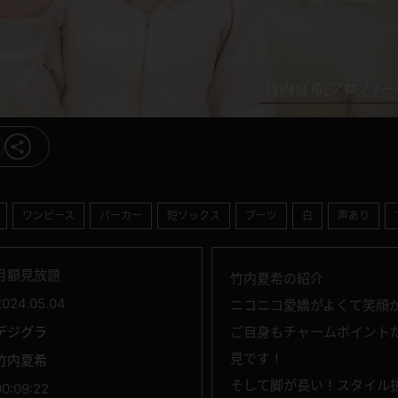
ワンピース
パーカー
短ソックス
ブーツ
白
声あり
月額見放題
竹内夏希の紹介
2024.05.04
ニコニコ愛嬌がよくて笑顔
デジグラ
ご自身もチャームポイント
見です！
竹内夏希
そして脚が長い！スタイル
00:09:22