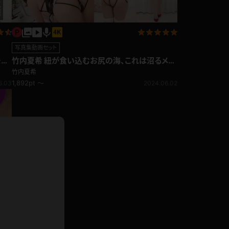
ドレス
ホットパンツ
短ソックス
写真集動画セット
普段着
モチ
竹内夏希 紐が食い込むお尻の海、これは沼るメイ
白パンスト
ドを雇いませんか？
竹内夏希
茶色
1,892pt ～
6.03
2024.06.02
お天気おねえさん
ガーターベルト
ニプレス
赤
ナース
スニーカー
縄跳び
緑
L
パンプス
オイル
バック
浴衣
足袋
鏡
アンスコ
アンミラ
開脚マシーン