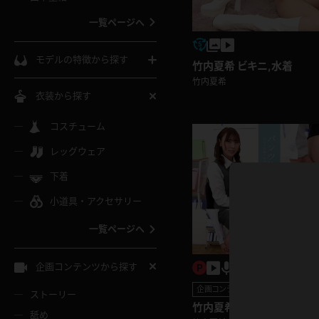
ウェディングドレス
一覧ページへ
インコート
カーディガン
コート
私服
ソックス
モデルの特徴から探す
竹内夏希 ビキニ,水着
スローブ
キャミソール
ズボン
竹内夏希
地雷風コーデ
熟女
中間ソックス
衣装から探す
ギャル
白
け
ハイレグ
ミニスカ
主婦
コスチューム
黒パンスト
巨乳
メガネ
パイパン
レッグウェア
ベージュ
イドル風
バニーガール
ハロウィ
エステ
ガーターリング
軟体
下着
バランスボール
スレンダー
グレー
小道具・アクセサリー
バゲー
コスプレ
ボディス
女医
ローファー
ムチムチ
フラフープ
一覧ページへ
ミニマム
水色
スチェ
SM衣装
チャイナ
袴
レースアップパンプス
長身
自転車
企画コンテンツから探す
色白
紐
服
ボディコン
ドレス
和服
企画コンテンツ
下駄
ストーリー
一覧ページへ
棒
竹内夏希 巨尻が収まりきら
舐め