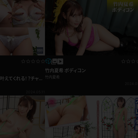
レインコート
カーディガン
バスローブ
キャミソール
透け
ハイレグ
竹内夏希 ボディコン
竹内夏希
叶えてくれる！？チャイ
もっちりお尻 土下座パ
2024.0
アイドル風
バニーガール
2024.05.11
サバゲー
コスプレ
ビスチェ
SM衣装