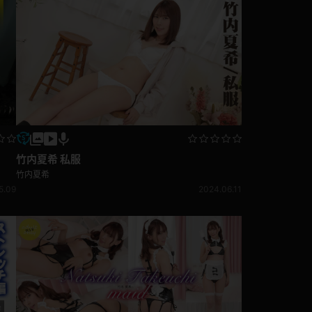
コート
ズボン
ミニスカ
竹内夏希 私服
竹内夏希
5.09
2024.06.11
ハロウィン
ボディスーツ
チャイナドレス