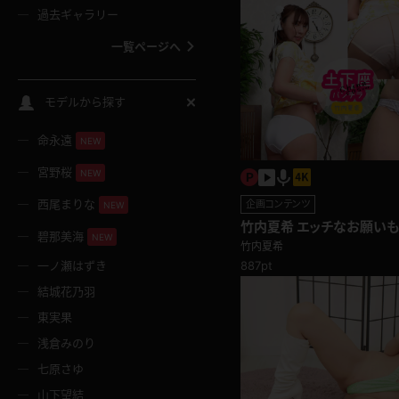
過去ギャラリー
一覧ページへ
スクールコス
モデルから探す
命永遠
NEW
バスタオル
宮野桜
NEW
全裸
西尾まりな
企画コンテンツ
NEW
竹内夏希 エッチなお願いも
碧那美海
NEW
ナ服の下に隠された美脚と
竹内夏希
レースリミテーション
ンチラ
一ノ瀬はずき
887pt
結城花乃羽
クリスマス
東実果
浅倉みのり
ボディタイツ
七原さゆ
山下望結