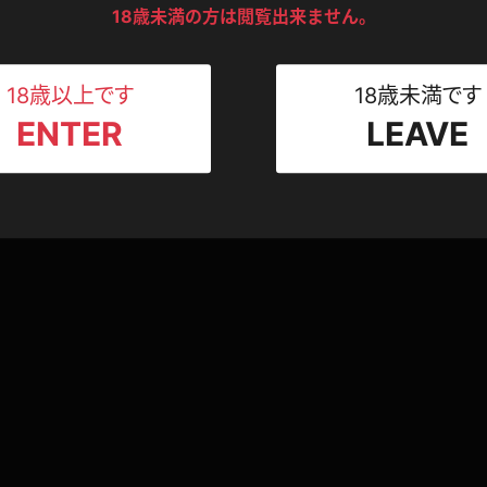
2024.0
ンツ
下着
セーター
18歳未満の方は閲覧出来ません。
ス
2024.05.27
Tシャツ
スリップ
ト
18歳以上です
18歳未満です
ENTER
LEAVE
ねえさん
マイクロビキニ
ビキニ
ベルト
スポーツウェア
ゴルフ
ー
レオタード
陸上
体操服
ーン