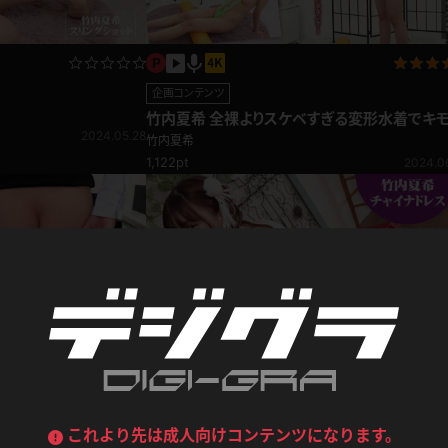
喪服
ボディコン
デニムスカート
ワンピース
ルーズソックス
ニーハイソックス
企画コンテンツ
ジーンズ
エプロン
竹内夏希 全裸よりスケベすぎる変形水着でキ
ハイソックス
パンスト
2024.05.28
イイコトしちゃいます♪
竹内夏希
黒
オレンジ
1,122pt
2024.0
バーテンダー
アルバイト
ベージュパンスト
網タイツ
マフラー
グローブ
紺
紫
ン
レースクイーン
ミニスカポリス
ガーターストッキング
サスペンダーストッキング
ストレッチポール
ボール
黄色
青
ーツ
女教師
CA
O
うわばき
ストラップシューズ
リコーダー
マジックハンド
ピンク
いちご
T
ドレス
巫女
着物
ブーツ
サンダル
水鉄砲
三輪車
バックレース
全身パンツ
ガーリー
ふりふり衣装
竹内夏希 チャイナ
ハイヒール
裸足
鉄棒
足漕ぎマシーン
竹内夏希
ない！？セクシー下着の
これより先は成人向けコンテンツになります。