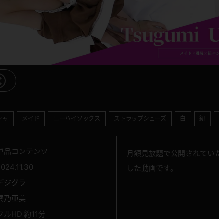
シャ
メイド
ニーハイソックス
ストラップシューズ
白
紐
単品コンテンツ
月額見放題で公開されていた 
2024.11.30
した動画です。
デジグラ
雲乃亜美
フルHD 約11分