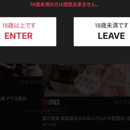
ンツ
下着
セーター
18歳未満の方は閲覧出来ません。
ス
Tシャツ
スリップ
2014.01.24
ト
18歳以上です
18歳未満です
ENTER
LEAVE
ねえさん
マイクロビキニ
ビキニ
ベルト
スポーツウェア
ゴルフ
ー
レオタード
陸上
体操服
亜美 アイス舐め
ーン
過去ギャラリー
2026.06.20
雲乃亜美 美肌美尻のおねぇさんが大胆露出！
過去ギャラリー
雲乃亜美