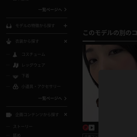
ウェディングドレス
一覧ページへ
インコート
カーディガン
コート
私服
ソックス
モデルの特徴から探す
このモデルの別の
スローブ
キャミソール
ズボン
地雷風コーデ
熟女
中間ソックス
衣装から探す
ギャル
白
け
ハイレグ
ミニスカ
主婦
コスチューム
黒パンスト
巨乳
メガネ
パイパン
レッグウェア
ベージュ
イドル風
バニーガール
ハロウィ
エステ
ガーターリング
軟体
下着
バランスボール
スレンダー
グレー
小道具・アクセサリー
バゲー
コスプレ
ボディス
女医
ローファー
ムチムチ
フラフープ
一覧ページへ
ミニマム
水色
スチェ
SM衣装
チャイナ
袴
レースアップパンプス
長身
自転車
企画コンテンツから探す
色白
紐
服
ボディコン
ドレス
和服
下駄
ストーリー
一覧ページへ
棒
舐め
企画コンテンツ