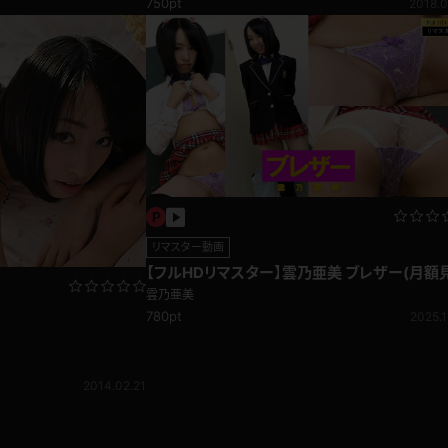
750pt
2018.0
リマスター動画
【フルHDリマスター】雲乃亜美 ブレザー(月額
題)
雲乃亜美
780pt
2025.1
2014.02.21