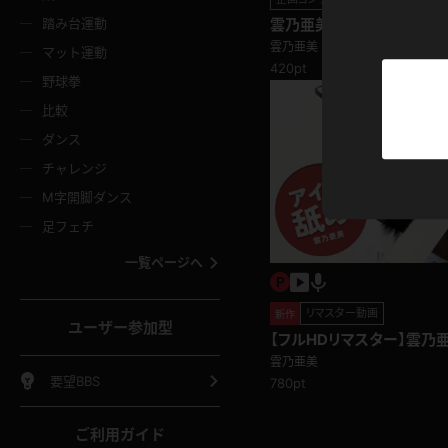
ニムスカート
ワンピース
ホットパ
メイド
ーズソックス
ニーハイソックス
短ソック
踏み台運動
雲乃亜美 アイス舐め
雲乃亜美
マット運動
ーンズ
エプロン
普段着
彼シャツ
420pt
イソックス
パンスト
白パンス
野球拳
オレンジ
茶色
比較
ーテンダー
アルバイト
お天気お
水着
ージュパンスト
網タイツ
ガーター
ダンス
フラー
グローブ
ニプレス
紫
赤
チャレンジ
ースクイーン
ミニスカポリス
ナース
スクミズ
ーターストッキング
サスペンダーストッキング
スニーカ
M字開脚ダンス
トレッチポール
ボール
縄跳び
色
青
緑
足フェチ
教師
CA
OL
スパッツ
わばき
ストラップシューズ
パンプス
コーダー
マジックハンド
オイル
一覧ページへ
ンク
いちご
Tバック
女
着物
浴衣
チアリーダー
ーツ
サンダル
足袋
鉄砲
三輪車
鏡
リマスター動画
新作
ユーザー参加型
ックレース
全身パンツ
アンスコ
【フルHDリマスター】雲乃
ーリー
ふりふり衣装
アンミラ
イヒール
裸足
雲乃亜美
棒
足漕ぎマシーン
開脚マシ
要望BBS
780pt
着
セーター
パーカー
ご利用ガイド