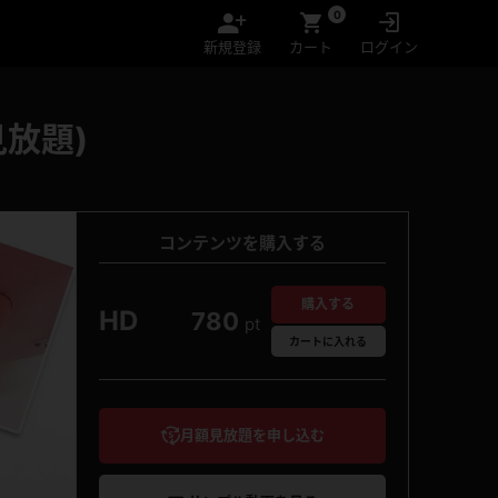
0
新規登録
カート
ログイン
放題)
コンテンツを購入する
購入する
HD
780
pt
カート
に入れる
月額見放題を申し込む