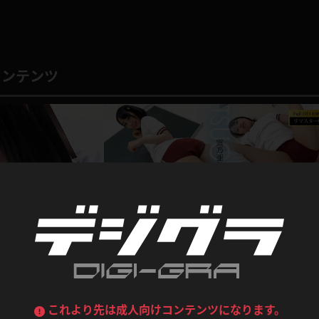
喪服
ボディコン
デニムスカート
ワンピース
ルーズソックス
ニーハイソックス
コンテンツ
ジーンズ
エプロン
ハイソックス
パンスト
黒
オレンジ
バーテンダー
アルバイト
ベージュパンスト
網タイツ
マフラー
グローブ
紺
紫
ン
レースクイーン
ミニスカポリス
ガーターストッキング
サスペンダーストッキング
ストレッチポール
ボール
黄色
青
ーツ
女教師
CA
O
うわばき
ストラップシューズ
リコーダー
マジックハンド
ピンク
いちご
T
ドレス
巫女
着物
ブーツ
サンダル
水鉄砲
三輪車
リマスター動画
バックレース
全身パンツ
ガーリー
ふりふり衣装
【フルHDリマスター】雲乃亜美 ブルマ(月額見
ハイヒール
裸足
題)
鉄棒
足漕ぎマシーン
雲乃亜美
これより先は成人向けコンテンツになります。
723pt
2024.0