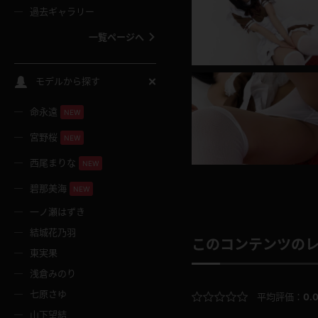
過去ギャラリー
一覧ページへ
スクールコス
モデルから探す
命永遠
NEW
バスタオル
宮野桜
NEW
全裸
西尾まりな
NEW
碧那美海
NEW
レースリミテーション
一ノ瀬はずき
結城花乃羽
クリスマス
このコンテンツの
東実果
浅倉みのり
ボディタイツ
七原さゆ
平均評価：
0.
山下望結