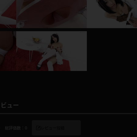
レインコート
カーディガン
バスローブ
キャミソール
透け
ハイレグ
アイドル風
バニーガール
サバゲー
コスプレ
レビュー
ビスチェ
SM衣装
0
総評価数：
0
レビュー投稿