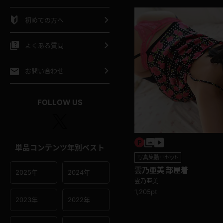
シャツ
スリップ
部屋着
初めての方へ
イクロビキニ
ビキニ
競泳水着
よくある質問
ポーツウェア
ゴルフ
ジャージ
お問い合わせ
オタード
陸上
テニス
FOLLOW US
操服
単品コンテンツ年別ベスト
写真集動画セット
雲乃亜美 部屋着
2025年
2024年
雲乃亜美
1,205pt
2023年
2022年