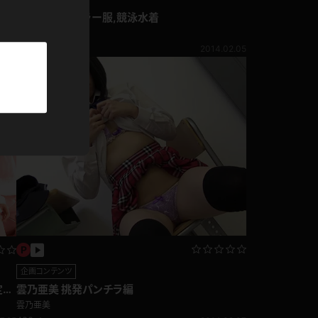
パーカー
雲乃亜美 セーラー服,競泳水着
雲乃亜美
部屋着
1,205pt
2014.02.05
競泳水着
ジャージ
テニス
企画コンテンツ
雲乃亜美 挑発パンチラ編
定額
雲乃亜美