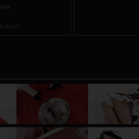
780pt
7
のレビュー
）