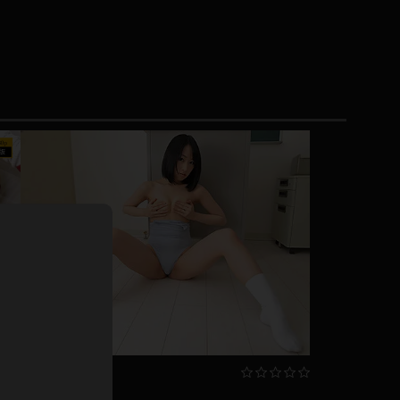
ドレス
ホットパンツ
短ソックス
普段着
白パンスト
茶色
お天気おねえさん
ガーターベルト
ニプレス
赤
ナース
スニーカー
縄跳び
緑
L
パンプス
オイル
バック
浴衣
足袋
鏡
アンスコ
アンミラ
放
開脚マシーン
7.20
写真集動画セット