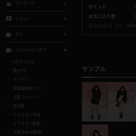
ランキング
ポイント
お気に入り数
レビュー
0.0
（
0件
タグ
ジャンルから探す
GGギャルズ
サンプル
熟女TV
ラブデジ
写真集動画セット
企画コンテンツ
写真集
リマスター写真
リマスター動画
月額過去4K動画