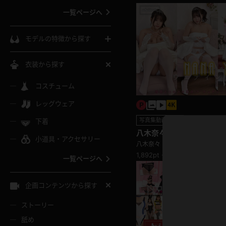
一覧ページへ
インコート
カーディガン
コート
私服
ソックス
モデルの特徴から探す
スローブ
キャミソール
ズボン
地雷風コーデ
熟女
中間ソックス
衣装から探す
ギャル
白
け
ハイレグ
ミニスカ
主婦
コスチューム
黒パンスト
巨乳
メガネ
パイパン
レッグウェア
ベージュ
イドル風
バニーガール
ハロウィ
エステ
ガーターリング
軟体
写真集動画セット
下着
バランスボール
スレンダー
八木奈々 清楚とエロスの融
グレー
小道具・アクセサリー
バゲー
コスプレ
ボディス
女医
ス着たままM字開脚♪
八木奈々
ローファー
ムチムチ
フラフープ
1,892pt ～
一覧ページへ
ミニマム
水色
スチェ
SM衣装
チャイナ
袴
レースアップパンプス
長身
自転車
企画コンテンツから探す
色白
紐
服
ボディコン
ドレス
和服
下駄
ストーリー
一覧ページへ
棒
舐め