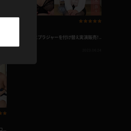
パーカー
部屋着
企画コンテンツ
競泳水着
八木奈々 次々とブラジャーを付け替え実演販売！
題)
訪問販売編
八木奈々
875pt
2023.06.24
ジャージ
5.27
テニス
ロ