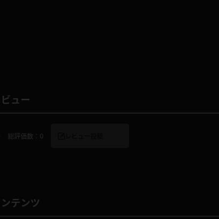
レインコート
カーディガン
バスローブ
キャミソール
レビュー
透け
ハイレグ
アイドル風
バニーガール
0
総評価数：
0
レビュー投稿
サバゲー
コスプレ
ビスチェ
SM衣装
コンテンツ
喪服
ボディコン