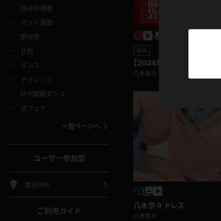
ニムスカート
ワンピース
ホットパ
メイド
ーズソックス
ニーハイソックス
短ソック
踏み台運動
マット運動
ーンズ
エプロン
普段着
彼シャツ
イソックス
パンスト
白パンス
野球拳
オレンジ
茶色
比較
福袋
ーテンダー
アルバイト
お天気お
水着
ージュパンスト
網タイツ
ガーター
【2024年福袋】企画コンテ
ダンス
フラー
グローブ
ニプレス
2022年TOP大画像集
八木奈々
紫
赤
チャレンジ
ースクイーン
ミニスカポリス
ナース
スクミズ
ーターストッキング
サスペンダーストッキング
スニーカ
M字開脚ダンス
トレッチポール
ボール
縄跳び
色
青
緑
足フェチ
教師
CA
OL
スパッツ
わばき
ストラップシューズ
パンプス
コーダー
マジックハンド
オイル
一覧ページへ
ンク
いちご
Tバック
女
着物
浴衣
チアリーダー
ーツ
サンダル
足袋
鉄砲
三輪車
鏡
ユーザー参加型
ックレース
全身パンツ
アンスコ
ーリー
ふりふり衣装
アンミラ
イヒール
裸足
棒
足漕ぎマシーン
開脚マシ
要望BBS
着
セーター
パーカー
八木奈々 ドレス
ご利用ガイド
八木奈々