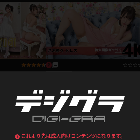
デニムスカート
ワンピース
ルーズソックス
ニーハイソックス
ジーンズ
エプロン
ハイソックス
パンスト
黒
オレンジ
バーテンダー
アルバイト
ベージュパンスト
網タイツ
マフラー
グローブ
紺
紫
ン
レースクイーン
ミニスカポリス
ガーターストッキング
サスペンダーストッキング
リマスター写真
ストレッチポール
ボール
合!? ウェディングドレ
【4K画像集】八木奈々 ドレス
黄色
青
ーツ
女教師
CA
O
八木奈々
うわばき
ストラップシューズ
リコーダー
マジックハンド
770pt
2023.04.18
2022.1
ピンク
いちご
T
ドレス
巫女
着物
ブーツ
サンダル
水鉄砲
三輪車
バックレース
全身パンツ
ガーリー
ふりふり衣装
ハイヒール
裸足
鉄棒
足漕ぎマシーン
これより先は成人向けコンテンツになります。