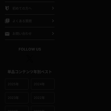
シャツ
スリップ
部屋着
初めての方へ
イクロビキニ
ビキニ
競泳水着
よくある質問
ポーツウェア
ゴルフ
ジャージ
お問い合わせ
オタード
陸上
テニス
FOLLOW US
操服
単品コンテンツ年別ベスト
2025年
2024年
2023年
2022年