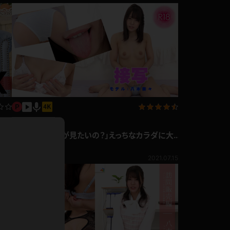
ホットパンツ
短ソックス
普段着
白パンスト
茶色
お天気おねえさん
ガーターベルト
ニプレス
赤
ナース
スニーカー
企画コンテンツ
縄跳び
八木奈々 「どこが見たいの？」えっちなカラダに大
緑
L
接近！接写編
八木奈々
パンプス
オイル
809pt
0.23
2021.07.15
バック
浴衣
足袋
鏡
アンスコ
アンミラ
開脚マシーン