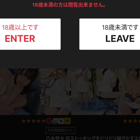
ンツ
下着
セーター
ス
18歳未満の方は閲覧出来ません。
Tシャツ
スリップ
ト
18歳以上です
18歳未満です
リマスター写真
新作
ENTER
LEAVE
ねえさん
マイクロビキニ
ビキニ
ベルト
ンツ詰め合わせ 5点 +
【4Kリマスター写真】八木奈々 着物(月額見放
八木奈々
2024.01.01
1,480pt
スポーツウェア
ゴルフ
2026.0
ー
レオタード
陸上
体操服
ーン
写真集動画セット
八木奈々 白ストッキングをビリビリ破きだすエ