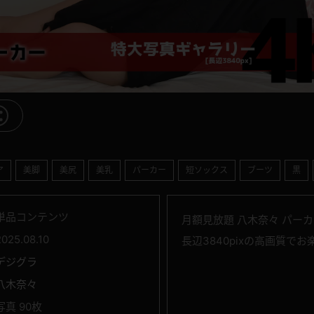
ア
美脚
美尻
美乳
パーカー
短ソックス
ブーツ
黒
単品コンテンツ
月額見放題 八木奈々 パー
2025.08.10
長辺3840pixの高画質で
デジグラ
八木奈々
写真 90枚