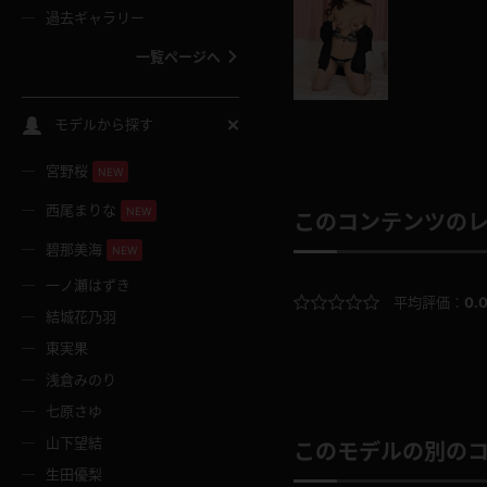
過去ギャラリー
一覧ページへ
スクールコス
モデルから探す
宮野桜
バスタオル
NEW
西尾まりな
NEW
このコンテンツの
全裸
碧那美海
NEW
一ノ瀬はずき
レースリミテーション
平均評価：
0.
結城花乃羽
東実果
クリスマス
浅倉みのり
七原さゆ
ボディタイツ
山下望結
このモデルの別の
生田優梨
ウェディングドレス