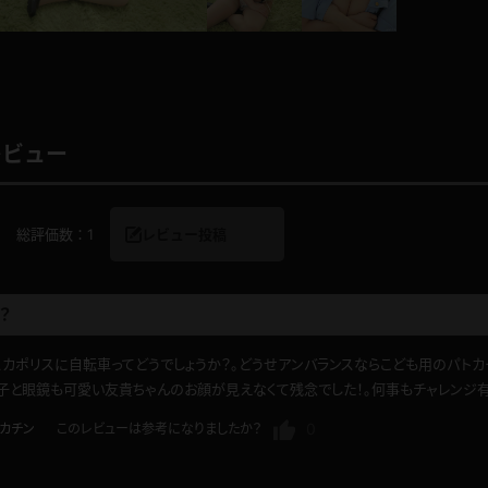
レインコート
カーディガン
レビュー
バスローブ
キャミソール
総評価数：
1
レビュー投稿
透け
ハイレグ
アイドル風
バニーガール
？
カポリスに自転車ってどうでしょうか？。どうせアンバランスならこども用のパト
サバゲー
コスプレ
子と眼鏡も可愛い友貴ちゃんのお顔が見えなくて残念でした！。何事もチャレンジ有
ビスチェ
SM衣装
0
カチン
このレビューは参考になりましたか？