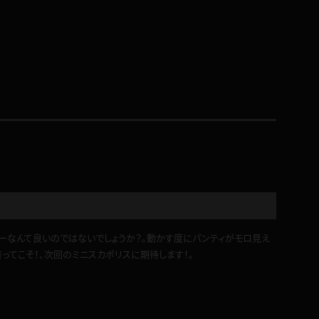
コート
ズボン
ミニスカ
ハロウィン
カーなんて良いのではないでしょうか？。動かす度にパンティがモロ見え
ボディスーツ
ってこそ！、次回のミニスカポリスに期待します！。
チャイナドレス