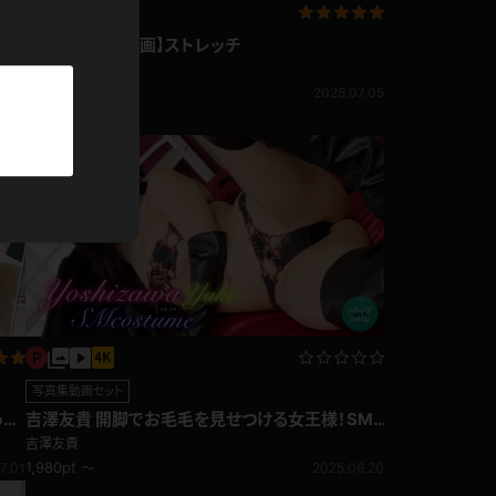
パーカー
吉澤友貴【4K動画】ストレッチ
吉澤友貴
さん
部屋着
2025.07.05
7.28
競泳水着
ジャージ
テニス
写真集動画セット
っ
吉澤友貴 開脚でお毛毛を見せつける女王様！SM
衣装
吉澤友貴
1,980pt ～
7.01
2025.06.20