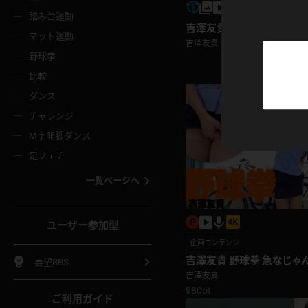
ニムスカート
ワンピース
ホットパ
メイド
ーズソックス
ニーハイソックス
短ソック
踏み台運動
吉澤友貴 ドレス
マット運動
吉澤友貴
ーンズ
エプロン
普段着
彼シャツ
イソックス
パンスト
白パンス
野球拳
オレンジ
茶色
比較
ーテンダー
アルバイト
お天気お
水着
ージュパンスト
網タイツ
ガーター
ダンス
フラー
グローブ
ニプレス
紫
赤
チャレンジ
ースクイーン
ミニスカポリス
ナース
スクミズ
ーターストッキング
サスペンダーストッキング
スニーカ
M字開脚ダンス
トレッチポール
ボール
縄跳び
色
青
緑
足フェチ
教師
CA
OL
スパッツ
わばき
ストラップシューズ
パンプス
コーダー
マジックハンド
オイル
一覧ページへ
ンク
いちご
Tバック
女
着物
浴衣
チアリーダー
ーツ
サンダル
足袋
鉄砲
三輪車
鏡
ユーザー参加型
ックレース
全身パンツ
アンスコ
ーリー
ふりふり衣装
アンミラ
企画コンテンツ
イヒール
裸足
棒
足漕ぎマシーン
開脚マシ
吉澤友貴 野球拳 急なじゃ
要望BBS
を脱がしていく！
吉澤友貴
着
セーター
パーカー
980pt
ご利用ガイド