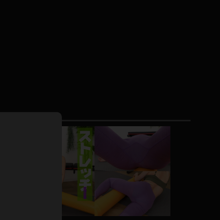
ドレス
ホットパンツ
短ソックス
普段着
白パンスト
茶色
お天気おねえさん
ガーターベルト
ニプレス
赤
ナース
スニーカー
縄跳び
緑
L
パンプス
オイル
バック
浴衣
足袋
鏡
アンスコ
アンミラ
開脚マシーン