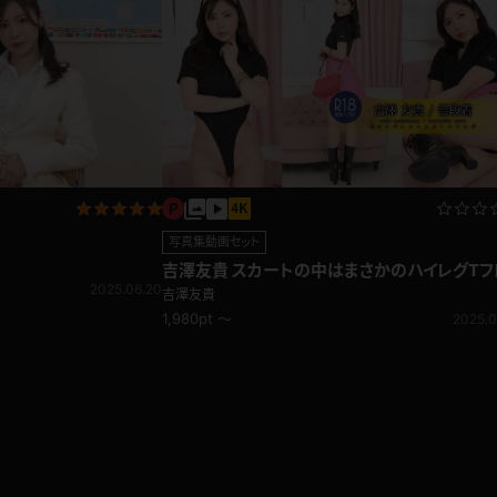
写真集動画セット
吉澤友貴 スカートの中はまさかのハイレグTフ
2025.06.20
ント！？普段着
吉澤友貴
1,980pt ～
2025.0