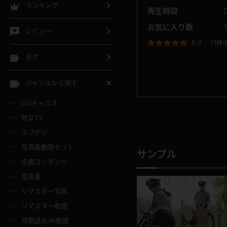
ランキング
再生時間
お気に入り数
レビュー
5.0
（
1件
タグ
ジャンルから探す
GGギャルズ
熟女TV
ラブデジ
写真集動画セット
サンプル
企画コンテンツ
写真集
リマスター写真
リマスター動画
月額過去4K動画