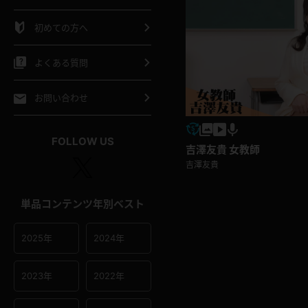
シャツ
スリップ
部屋着
初めての方へ
イクロビキニ
ビキニ
競泳水着
よくある質問
ポーツウェア
ゴルフ
ジャージ
お問い合わせ
オタード
陸上
テニス
FOLLOW US
吉澤友貴 女教師
吉澤友貴
操服
単品コンテンツ年別ベスト
2025年
2024年
2023年
2022年