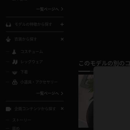
ウェディングドレス
一覧ページへ
インコート
カーディガン
コート
私服
ソックス
モデルの特徴から探す
スローブ
キャミソール
ズボン
地雷風コーデ
熟女
中間ソックス
衣装から探す
ギャル
白
け
ハイレグ
ミニスカ
主婦
コスチューム
黒パンスト
巨乳
メガネ
パイパン
レッグウェア
ベージュ
このモデルの別の
イドル風
バニーガール
ハロウィ
エステ
ガーターリング
軟体
下着
バランスボール
スレンダー
グレー
小道具・アクセサリー
バゲー
コスプレ
ボディス
女医
ローファー
ムチムチ
フラフープ
一覧ページへ
ミニマム
水色
スチェ
SM衣装
チャイナ
袴
レースアップパンプス
長身
自転車
企画コンテンツから探す
色白
紐
服
ボディコン
ドレス
和服
下駄
ストーリー
一覧ページへ
棒
舐め