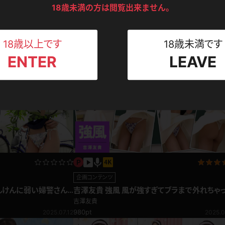
ンツ
下着
セーター
18歳未満の方は閲覧出来ません。
ス
企画コンテンツ
吉澤友貴 ドSパンチラ セクシードレスのお姉
Tシャツ
スリップ
ト
2025.06.26
の言葉攻めの数々！
18歳以上です
18歳未満です
吉澤友貴
1,280pt
2025.0
ENTER
LEAVE
ねえさん
マイクロビキニ
ビキニ
ベルト
スポーツウェア
ゴルフ
ー
レオタード
陸上
体操服
企画コンテンツ
ーン
んけんに弱い婦警さん
吉澤友貴 強風 風が強すぎてブラまで外れちゃ
た！？
吉澤友貴
980pt
2025.07.12
2025.0