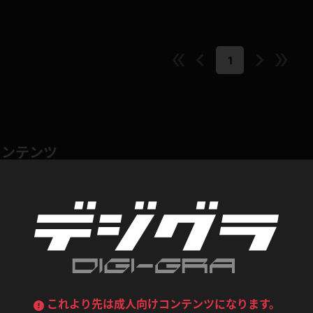
喪服
ボディコン
デニムスカート
ワンピース
ルーズソックス
ニーハイソックス
1
ジーンズ
エプロン
ハイソックス
パンスト
黒
オレンジ
バーテンダー
アルバイト
ベージュパンスト
網タイツ
マフラー
グローブ
紺
紫
コンテンツ
ン
レースクイーン
ミニスカポリス
ガーターストッキング
サスペンダーストッキング
ストレッチポール
ボール
黄色
青
ーツ
女教師
CA
O
うわばき
ストラップシューズ
リコーダー
マジックハンド
ピンク
いちご
T
ドレス
巫女
着物
ブーツ
サンダル
水鉄砲
三輪車
バックレース
全身パンツ
ガーリー
ふりふり衣装
ハイヒール
裸足
鉄棒
足漕ぎマシーン
これより先は成人向けコンテンツになります。