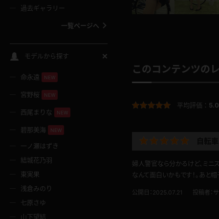
過去ギャラリー
一覧ページへ
スクールコス
モデルから探す
このコンテンツの
命永遠
NEW
バスタオル
宮野桜
NEW
平均評価：
5.0
全裸
西尾まりな
NEW
碧那美海
NEW
レースリミテーション
自転車
一ノ瀬はずき
結城花乃羽
婦人警官なら分かるけど、ミニス
クリスマス
東実果
なんて面白いかもです！。あと帽
浅倉みのり
ボディタイツ
公開日：2025.07.21
投稿者：
サ
七原さゆ
山下望結