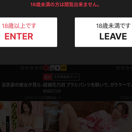
ンツ
下着
セーター
18歳未満の方は閲覧出来ません。
ス
2026.08.03
2026.0
Tシャツ
スリップ
ト
18歳以上です
18歳未満です
ENTER
LEAVE
ねえさん
マイクロビキニ
ビキニ
ベルト
スポーツウェア
ゴルフ
ー
レオタード
陸上
写真集動画セット
新作
ラ 浴衣姿の彼女が見ら
結城花乃羽 ブラとパンツを脱いで、ガラケーでパ
体操服
イパン隠し♪スクールコス
結城花乃羽
1,980pt ～
2026.07.08
2026.0
ーン