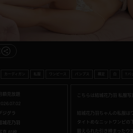
カーディガン
私服
ワンピース
パンプス
裸足
白
Tバ
月額見放題
こちらは結城花乃羽 私服写
2026.07.02
デジグラ
結城花乃羽ちゃんの私服は
タイトめなニットワンピの
結城花乃羽
鍛えられた引き締まったウ
写真 81枚