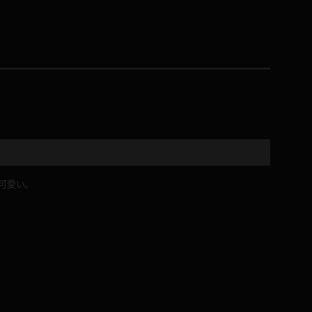
コート
ズボン
ミニスカ
可愛い。
ハロウィン
ボディスーツ
チャイナドレス