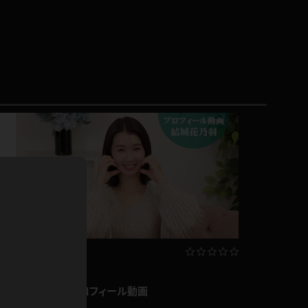
ドレス
ホットパンツ
短ソックス
普段着
白パンスト
茶色
お天気おねえさん
ガーターベルト
ニプレス
赤
ナース
スニーカー
縄跳び
緑
L
パンプス
オイル
バック
浴衣
足袋
鏡
アンスコ
新作
アンミラ
開脚マシーン
結城花乃羽 プロフィール動画
結城花乃羽