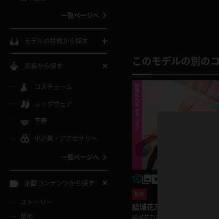
ウェディングドレス
一覧ページへ
インコート
カーディガン
コート
私服
ソックス
モデルの特徴から探す
スローブ
キャミソール
ズボン
地雷風コーデ
このモデルの別の
熟女
中間ソックス
衣装から探す
ギャル
白
け
ハイレグ
ミニスカ
主婦
コスチューム
黒パンスト
巨乳
メガネ
パイパン
レッグウェア
ベージュ
イドル風
バニーガール
ハロウィ
エステ
ガーターリング
軟体
下着
バランスボール
スレンダー
グレー
小道具・アクセサリー
バゲー
コスプレ
ボディス
女医
ローファー
ムチムチ
フラフープ
一覧ページへ
ミニマム
水色
スチェ
SM衣装
チャイナ
袴
レースアップパンプス
長身
自転車
企画コンテンツから探す
色白
紐
服
ボディコン
ドレス
新作
和服
下駄
ストーリー
一覧ページへ
棒
結城花乃羽 ボディコン
舐め
結城花乃羽