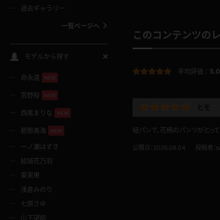
過去ギャラリー
一覧ページへ
このコンテンツの
スクールコス
モデルから探す
平均評価：
5.0
命永遠
NEW
バスタオル
宮野桜
NEW
ヒモ
全裸
西尾まりな
NEW
紐パンで、花柄のパンツがとって
碧那美海
NEW
レースリミテーション
一ノ瀬はずき
公開日：2026.08.04
投稿者：
s
結城花乃羽
クリスマス
東実果
浅倉みのり
ボディタイツ
七原さゆ
山下望結