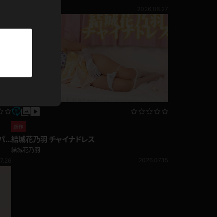
パーカー
7.26
2026.06.27
部屋着
競泳水着
ジャージ
テニス
新作
結城花乃羽 チャイナドレス
結城花乃羽
2026.07.15
7.26