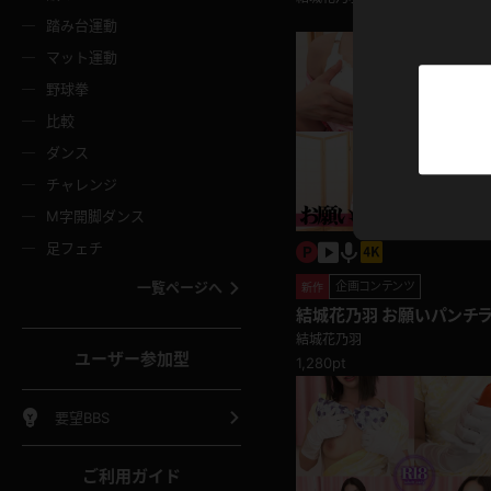
ニムスカート
ワンピース
ホットパ
メイド
ーズソックス
ニーハイソックス
短ソック
踏み台運動
マット運動
ーンズ
エプロン
普段着
彼シャツ
イソックス
パンスト
白パンス
野球拳
オレンジ
茶色
比較
ーテンダー
アルバイト
お天気お
水着
ージュパンスト
網タイツ
ガーター
ダンス
フラー
グローブ
ニプレス
紫
赤
チャレンジ
ースクイーン
ミニスカポリス
ナース
スクミズ
ーターストッキング
サスペンダーストッキング
スニーカ
M字開脚ダンス
トレッチポール
ボール
縄跳び
色
青
緑
足フェチ
教師
CA
OL
スパッツ
わばき
ストラップシューズ
パンプス
コーダー
マジックハンド
オイル
一覧ページへ
企画コンテンツ
新作
ンク
いちご
Tバック
結城花乃羽 お願いパンチ
女
着物
浴衣
チアリーダー
ーツ
サンダル
足袋
れて興奮している！？
結城花乃羽
鉄砲
三輪車
鏡
ユーザー参加型
1,280pt
ックレース
全身パンツ
アンスコ
ーリー
ふりふり衣装
アンミラ
イヒール
裸足
棒
足漕ぎマシーン
開脚マシ
要望BBS
着
セーター
パーカー
ご利用ガイド