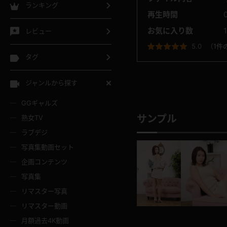
ランキング
再生時間
お気に入り数
1
レビュー
5.0
（
1件
タグ
ジャンルから探す
GGギャルズ
サンプル
熟女TV
ラブデジ
写真集動画セット
企画コンテンツ
写真集
リマスター写真
リマスター動画
月額過去4K動画