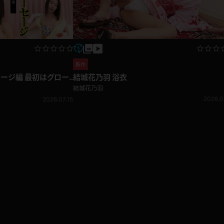
新作
セージ編 最初はグロー
結城花乃羽 浴衣
って扱きまくる！
結城花乃羽
2026.0
2026.07.15