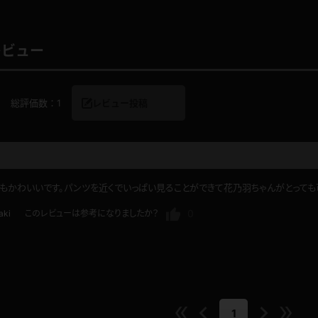
レビュー
レインコート
カーディガン
総評価数：
1
レビュー投稿
バスローブ
キャミソール
透け
ハイレグ
もかわいいです。パンツを近くでいっぱい見ることができて花乃羽ちゃんがとっても
アイドル風
バニーガール
0
aki
このレビューは参考になりましたか？
サバゲー
コスプレ
ビスチェ
SM衣装
1