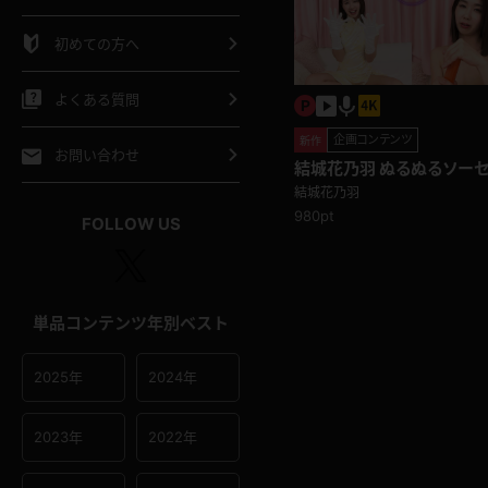
シャツ
スリップ
部屋着
初めての方へ
イクロビキニ
ビキニ
競泳水着
よくある質問
企画コンテンツ
ポーツウェア
ゴルフ
ジャージ
新作
お問い合わせ
結城花乃羽 ぬるぬるソー
ブで・・・最後はオイルを塗
結城花乃羽
オタード
陸上
テニス
980pt
FOLLOW US
操服
単品コンテンツ年別ベスト
2025年
2024年
2023年
2022年