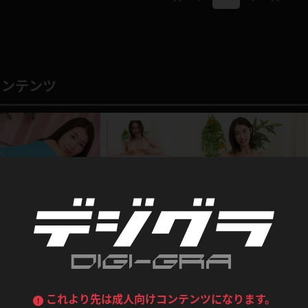
喪服
ボディコン
デニムスカート
ワンピース
ルーズソックス
ニーハイソックス
ジーンズ
エプロン
コンテンツ
ハイソックス
パンスト
黒
オレンジ
バーテンダー
アルバイト
ベージュパンスト
網タイツ
マフラー
グローブ
紺
紫
ン
レースクイーン
ミニスカポリス
ガーターストッキング
サスペンダーストッキング
ストレッチポール
ボール
黄色
青
ーツ
女教師
CA
O
うわばき
ストラップシューズ
リコーダー
マジックハンド
ピンク
いちご
T
ドレス
巫女
着物
ブーツ
サンダル
水鉄砲
三輪車
バックレース
全身パンツ
新作
ガーリー
ふりふり衣装
ハイヒール
裸足
鉄棒
足漕ぎマシーン
結城花乃羽 【4K動画】マイクロビキニで縄跳び
これより先は成人向けコンテンツになります。
結城花乃羽