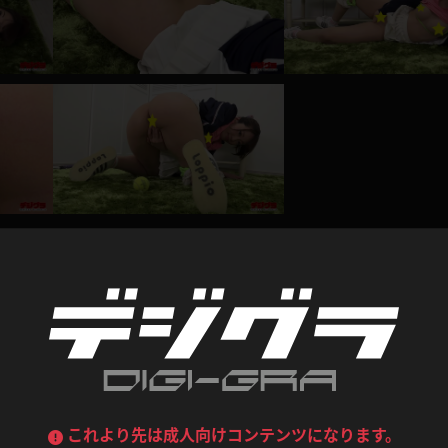
喪服
ボディコン
デニムスカート
ワンピース
ルーズソックス
ニーハイソックス
ジーンズ
エプロン
ハイソックス
パンスト
黒
オレンジ
バーテンダー
アルバイト
ベージュパンスト
網タイツ
マフラー
グローブ
紺
紫
ン
レースクイーン
ミニスカポリス
ガーターストッキング
サスペンダーストッキング
ストレッチポール
ボール
黄色
青
ーツ
女教師
CA
O
うわばき
ストラップシューズ
リコーダー
マジックハンド
レビュー
ピンク
いちご
T
ドレス
巫女
着物
ブーツ
サンダル
水鉄砲
三輪車
バックレース
全身パンツ
0
総評価数：
0
レビュー投稿
ガーリー
ふりふり衣装
ハイヒール
裸足
鉄棒
足漕ぎマシーン
これより先は成人向けコンテンツになります。