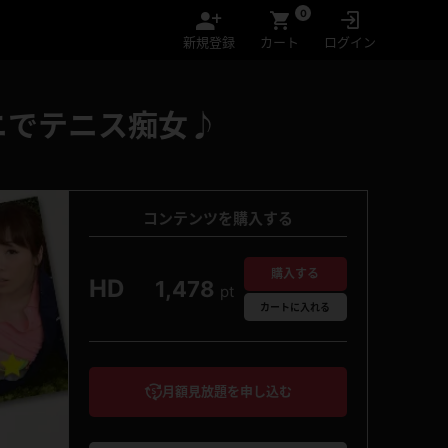
0
新規登録
カート
ログイン
ニでテニス痴女♪
コンテンツを購入する
購入する
HD
1,478
pt
カート
に入れる
月額見放題を申し込む