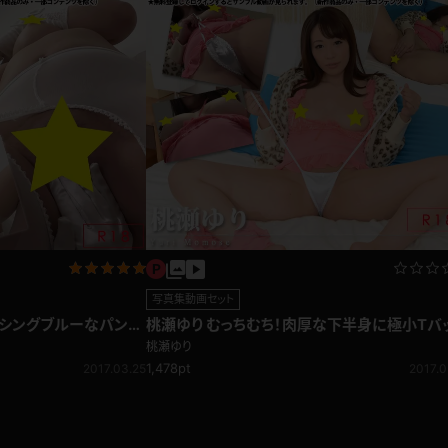
写真集動画セット
ムシングブルーなパンツ
桃瀬ゆり むっちむち！肉厚な下半身に極小Tバ
♪
桃瀬ゆり
1,478pt
2017.03.25
2017.0