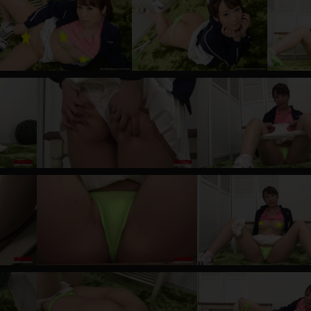
レインコート
カーディガン
バスローブ
キャミソール
透け
ハイレグ
アイドル風
バニーガール
サバゲー
コスプレ
ビスチェ
SM衣装