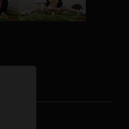
ドレス
ホットパンツ
短ソックス
普段着
白パンスト
茶色
お天気おねえさん
ガーターベルト
ニプレス
赤
ナース
スニーカー
縄跳び
緑
L
パンプス
オイル
バック
浴衣
足袋
鏡
アンスコ
アンミラ
開脚マシーン