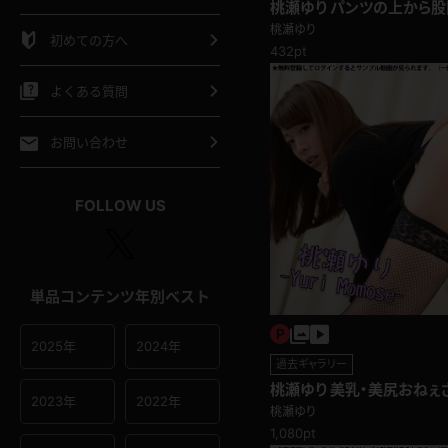
桃瀬ゆり パンツの上から
シャツ
スリップ
部屋着
挑発パンチラ編
桃瀬ゆり
初めての方へ
432pt
イクロビキニ
ビキニ
競泳水着
よくある質問
ポーツウェア
ゴルフ
ジャージ
お問い合わせ
オタード
陸上
テニス
FOLLOW US
操服
単品コンテンツ年別ベスト
2025年
2024年
過去ギャラリー
桃瀬ゆり 美乳・美尻おねぇ
2023年
2022年
リー
桃瀬ゆり
1,080pt