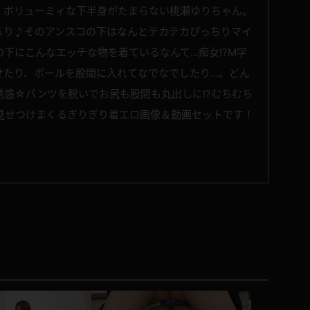
！ボリューミィな下半身がたまらない桃瀬ゆりちゃん。
らり♪そのアンスコの下はなんとテカテカぴっちりマイ
下にこんなエッチな物を着ているなんて…痴女!?M字
せたり、ボールを股間に入れてなでなでしたり…。どん
誘惑☆パンツを脱いでお尻も股間も丸出しに!?むちむち
見せつけまくるぎりぎり着エロ画像＆動画セットです！