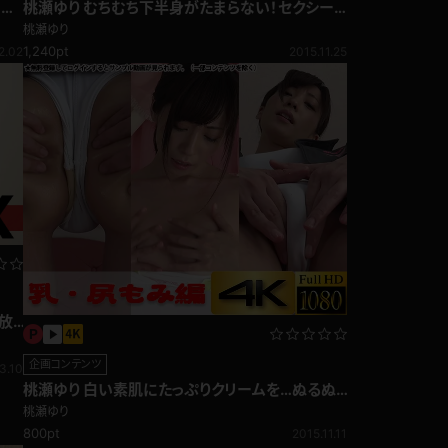
ーセ
桃瀬ゆり むちむち下半身がたまらない！セクシーT
バックミニスカ女医♪
桃瀬ゆり
1,240pt
2.02
2015.11.25
見放
企画コンテンツ
3.10
桃瀬ゆり 白い素肌にたっぷりクリームを…ぬるぬ
る乳・尻もみ編
桃瀬ゆり
800pt
2015.11.11