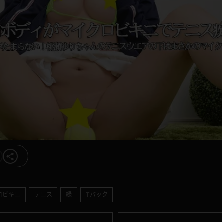
ロビキニ
テニス
緑
Tバック