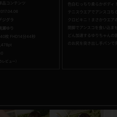
単品コンテンツ
色白むっちり柔らかボディ
2017.04.06
テニスウエアでアンスコち
デジグラ
クロビキニ！まさかウエアの
開脚でアンスコを食い込ま
桃瀬ゆり
どん加速するゆりちゃんの
140枚 FHD14分44秒
のお尻を突き出し手パンで
1,478pt
30
のレビュー
）