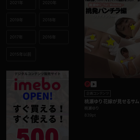
2021年
2020年
2019年
2018年
2017年
2016年
2015年以前
企画コンテンツ
桃瀬ゆり 花嫁が見せるサ
の中身は…挑発パンチラ編
桃瀬ゆり
839pt