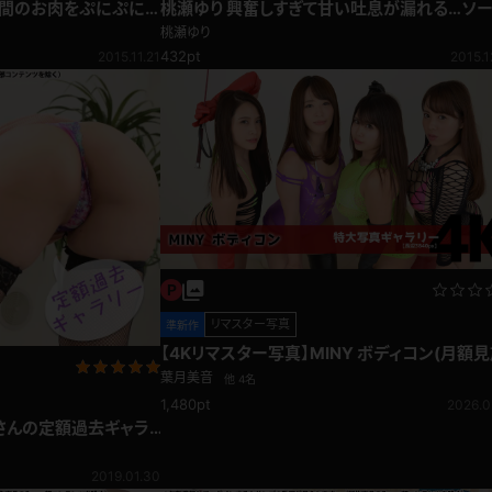
股間のお肉をぷにぷに！
桃瀬ゆり 興奮しすぎて甘い吐息が漏れる…ソ
ージ舐め
桃瀬ゆり
432pt
2015.11.21
2015.1
リマスター写真
準新作
【4Kリマスター写真】MINY ボディコン(月額
題)
葉月美音
他 4名
1,480pt
2026.0
さんの定額過去ギャラ
2019.01.30