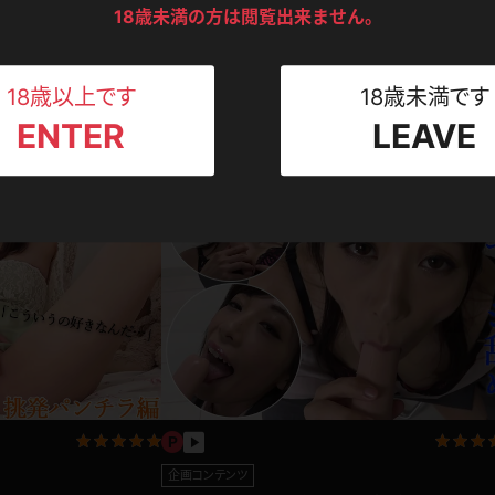
ンツ
下着
セーター
18歳未満の方は閲覧出来ません。
ス
Tシャツ
スリップ
ト
18歳以上です
18歳未満です
コンテンツ
ENTER
LEAVE
ねえさん
マイクロビキニ
ビキニ
ベルト
スポーツウェア
ゴルフ
ー
レオタード
陸上
体操服
ーン
企画コンテンツ