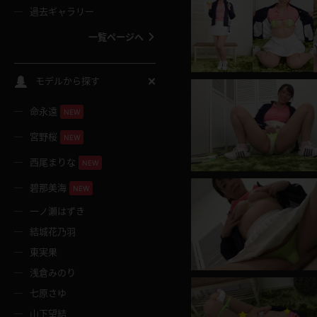
過去ギャラリー
一覧ページへ
スクールコス
モデルから探す
命永遠
NEW
バスタオル
宮野桜
NEW
全裸
西尾まりな
NEW
碧那美海
NEW
レースリミテーション
一ノ瀬はずき
結城花乃羽
クリスマス
東実果
浅倉みのり
ボディタイツ
七原さゆ
山下望結