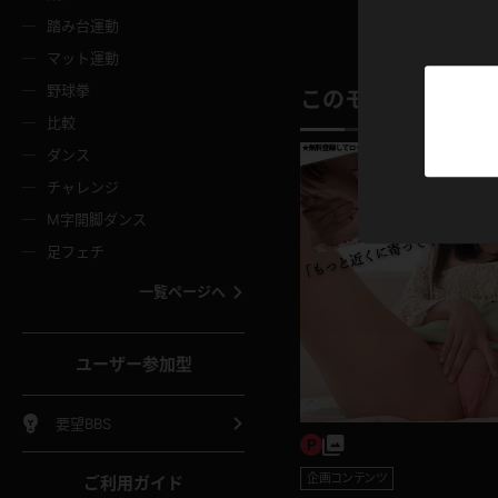
ニムスカート
ワンピース
ホットパ
メイド
ーズソックス
ニーハイソックス
短ソック
踏み台運動
マット運動
ーンズ
エプロン
普段着
彼シャツ
イソックス
パンスト
白パンス
野球拳
このモデルの別の
オレンジ
茶色
比較
ーテンダー
アルバイト
お天気お
水着
ージュパンスト
網タイツ
ガーター
ダンス
フラー
グローブ
ニプレス
紫
赤
チャレンジ
ースクイーン
ミニスカポリス
ナース
スクミズ
ーターストッキング
サスペンダーストッキング
スニーカ
M字開脚ダンス
トレッチポール
ボール
縄跳び
色
青
緑
足フェチ
教師
CA
OL
スパッツ
わばき
ストラップシューズ
パンプス
コーダー
マジックハンド
オイル
一覧ページへ
ンク
いちご
Tバック
女
着物
浴衣
チアリーダー
ーツ
サンダル
足袋
鉄砲
三輪車
鏡
ユーザー参加型
ックレース
全身パンツ
アンスコ
ーリー
ふりふり衣装
アンミラ
イヒール
裸足
棒
足漕ぎマシーン
開脚マシ
要望BBS
着
セーター
パーカー
企画コンテンツ
ご利用ガイド