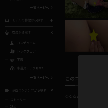
ウェディングドレス
一覧ページへ
インコート
カーディガン
コート
私服
ソックス
モデルの特徴から探す
スローブ
キャミソール
ズボン
地雷風コーデ
熟女
中間ソックス
衣装から探す
ギャル
白
け
ハイレグ
ミニスカ
主婦
コスチューム
黒パンスト
巨乳
メガネ
パイパン
レッグウェア
ベージュ
イドル風
バニーガール
ハロウィ
エステ
ガーターリング
軟体
下着
バランスボール
スレンダー
グレー
小道具・アクセサリー
バゲー
コスプレ
ボディス
女医
ローファー
ムチムチ
フラフープ
一覧ページへ
このコンテンツの
ミニマム
水色
スチェ
SM衣装
チャイナ
袴
レースアップパンプス
長身
自転車
企画コンテンツから探す
色白
紐
服
ボディコン
ドレス
平均評価：
0.
和服
下駄
ストーリー
一覧ページへ
棒
舐め