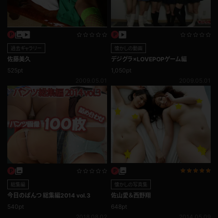
過去ギャラリー
懐かしの動画
佐藤美久
デジグラ×LOVEPOPゲーム編
525pt
1,050pt
2009.05.01
2009.05.01
懐かしの写真集
総集編
佐山愛＆西野翔
今日のぱんつ 総集編2014 vol.3
648pt
540pt
2014.05.09
2018.08.02