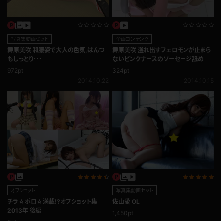
写真集動画セット
企画コンテンツ
舞原美咲 和服姿で大人の色気,ぱんつ
舞原美咲 溢れ出すフェロモンが止まら
もしっとり･･･
ないピンクナースのソーセージ舐め
972pt
324pt
2014.10.22
2014.10.15
オフショット
写真集動画セット
チラ☆ポロ☆満載!?オフショット集
佐山愛 OL
2013年 後編
1,450pt