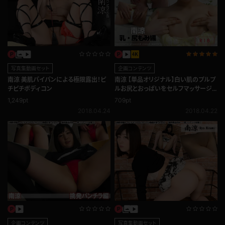
写真集動画セット
企画コンテンツ
南涼 美肌パイパンによる極限露出！ピ
南涼 【単品オリジナル】白い肌のプルプ
チピチボディコン
ルお尻とおっぱいをセルフマッサージ！
乳・尻もみ編
1,249pt
709pt
2018.04.24
2018.04.22
企画コンテンツ
写真集動画セット