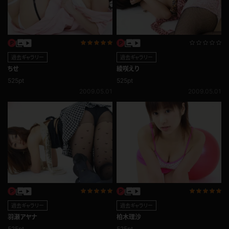
過去ギャラリー
過去ギャラリー
ちせ
綾咲えり
525pt
525pt
2009.05.01
2009.05.01
過去ギャラリー
過去ギャラリー
羽瀬アヤナ
柏木理沙
525pt
525pt