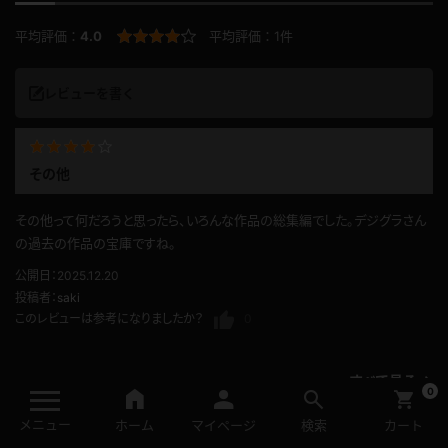
鮎川さくら
千愛
525pt
525pt
2009.05.01
2009.05.01
過去ギャラリー
懐かしの動画
山崎祐世
デジグラ×LOVEPOP番外編
525pt
525pt
2009.05.01
2009.05.01
0
メニュー
ホーム
マイページ
検索
カート