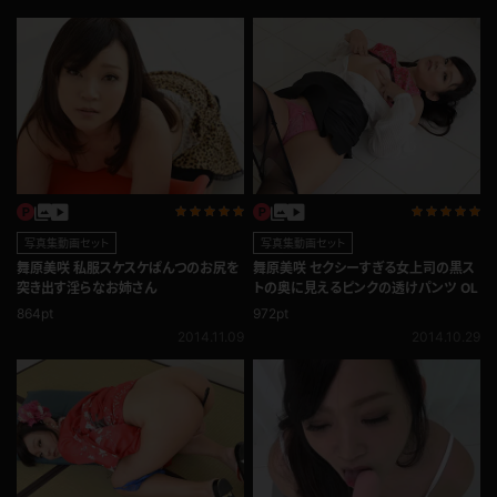
写真集動画セット
写真集動画セット
舞原美咲 私服スケスケぱんつのお尻を
舞原美咲 セクシーすぎる女上司の黒ス
突き出す淫らなお姉さん
トの奥に見えるピンクの透けパンツ OL
864pt
972pt
2014.11.09
2014.10.29