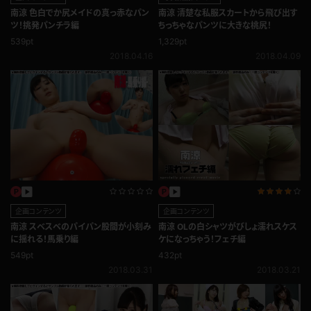
南涼 色白でか尻メイドの真っ赤なパン
南涼 清楚な私服スカートから飛び出す
ツ！挑発パンチラ編
ちっちゃなパンツに大きな桃尻！
539pt
1,329pt
2018.04.16
2018.04.09
企画コンテンツ
企画コンテンツ
南涼 スベスベのパイパン股間が小刻み
南涼 OLの白シャツがびしょ濡れスケス
に揺れる！馬乗り編
ケになっちゃう！フェチ編
549pt
432pt
2018.03.31
2018.03.21