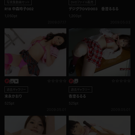
写真集動画セット
DVDファイル販売
R18 中森玲子002
デジグラDVD003 香澄るるる
1,050pt
1,200pt
2009.07.17
2009.05.03
過去ギャラリー
過去ギャラリー
末永かおり
香澄るるる
525pt
525pt
2009.05.01
2009.05.01