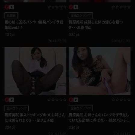
総集編
企画コンテンツ
目の前に迫るパンツ!!挑発パンチラ総
舞原美咲 成熟した体の淫らな腰つ
集編vol.1♪
き･･･馬乗り編
432pt
324pt
2014.12.28
2014.12.03
企画コンテンツ
企画コンテンツ
舞原美咲 黒ストッキングのOLお姉さん
舞原美咲 お姉さんのパンツをチラ見し
に攻められまくり･･･足フェチ編
ていたら部屋に呼ばれ･･･挑発パンチラ
編
324pt
324pt
2014.11.26
2014.11.12