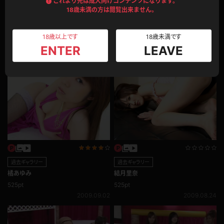
これより先は成人向けコンテンツになります。
18歳未満の方は閲覧出来ません。
オフショット
過去ギャラリー
オフショット集 2009年前編
相川るい
18歳以上です
18歳未満です
315pt
525pt
ENTER
LEAVE
2009.10.23
2009.10.07
過去ギャラリー
過去ギャラリー
橘あゆみ
結月里奈
525pt
525pt
2009.09.02
2009.08.24