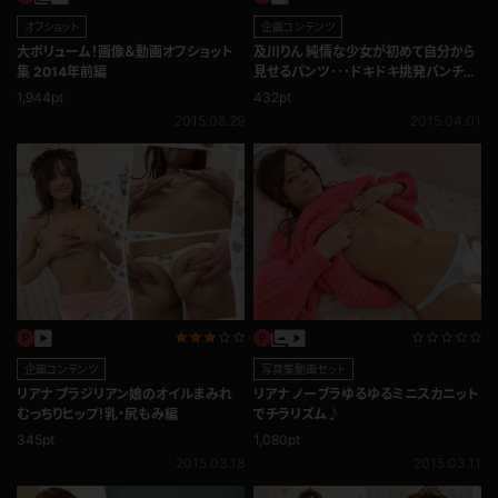
オフショット
企画コンテンツ
大ボリューム！画像＆動画オフショット
及川りん 純情な少女が初めて自分から
集 2014年前編
見せるパンツ･･･ドキドキ挑発パンチラ
編
1,944pt
432pt
2015.08.29
2015.04.01
企画コンテンツ
写真集動画セット
リアナ ブラジリアン娘のオイルまみれ
リアナ ノーブラゆるゆるミニスカニット
むっちりヒップ！乳・尻もみ編
でチラリズム♪
345pt
1,080pt
2015.03.18
2015.03.11