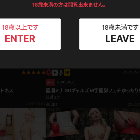
ンツ
下着
セーター
18歳未満の方は閲覧出来ません。
ス
1,980pt ～
2026.05.13
2026.0
Tシャツ
スリップ
ト
18歳以上です
18歳未満です
ENTER
LEAVE
ねえさん
マイクロビキニ
ビキニ
ベルト
スポーツウェア
ゴルフ
ー
レオタード
陸上
GGギャルズ
新作
ットネス
藍瀬ミナ GGギャルズ M字開脚フェチ ゆったり
体操服
た動きにニヤッと笑う姿が最高すぎる！
藍瀬ミナ
2026.05.07
980pt
2026.0
ーン