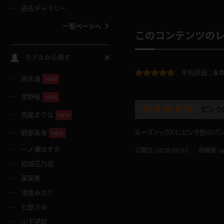
過去ギャラリー
一覧ページへ
このコンテンツの
スクールコス
モデルから探す
平均評価：
5.0
命永遠
NEW
バスタオル
宮野桜
NEW
ピンク
全裸
西尾まりな
NEW
ルーズソックスにピンク色のパン
碧那美海
NEW
レースリミテーション
一ノ瀬はずき
公開日：2026.06.02
投稿者：
s
結城花乃羽
クリスマス
東実果
浅倉みのり
ボディタイツ
七原さゆ
山下望結