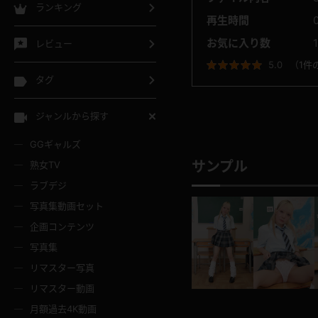
ランキング
再生時間
お気に入り数
1
レビュー
5.0
（
1件
タグ
ジャンルから探す
GGギャルズ
サンプル
熟女TV
ラブデジ
写真集動画セット
企画コンテンツ
写真集
リマスター写真
リマスター動画
月額過去4K動画