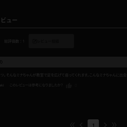
レビュー
レインコート
カーディガン
総評価数：
1
レビュー投稿
バスローブ
キャミソール
の
透け
ハイレグ
ツ。そんなミナちゃんが教室で足を広げて座ってくれます。こんなミナちゃんに出会
アイドル風
バニーガール
0
aki
このレビューは参考になりましたか？
サバゲー
コスプレ
ビスチェ
SM衣装
1