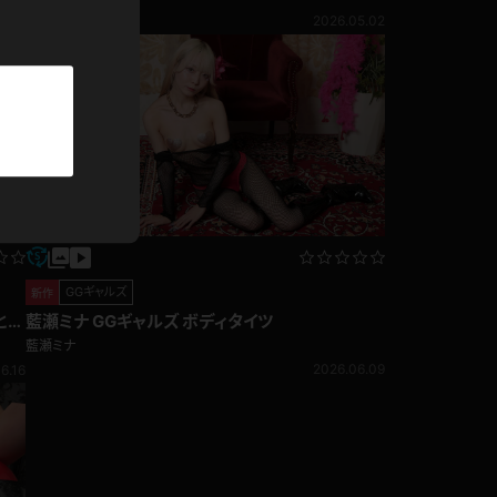
パーカー
2026.05.02
5.24
部屋着
競泳水着
ジャージ
テニス
GGギャルズ
新作
とし
藍瀬ミナ GGギャルズ ボディタイツ
藍瀬ミナ
2026.06.09
6.16