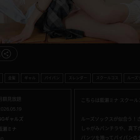
金髪
ギャル
パイパン
スレンダー
スクールコス
ルーズ
月額見放題
こちらは藍瀬ミナ スクール
2026.05.19
GGギャルズ
ルーズソックスが似合う！
しゃがみパンチラや、真下
藍瀬ミナ
パンツを捲ってパイパンの
80