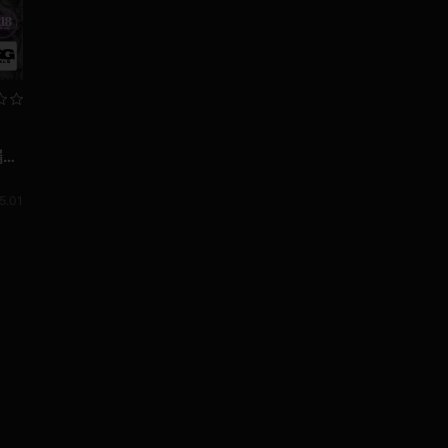
漏ら
5.01