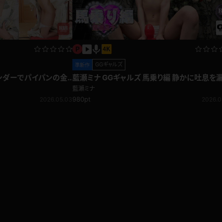
GGギャルズ
準新作
藍瀬ミナ GGギャルズ 馬乗り編 静かに吐息を
しながら気持ち良くなっちゃう！
藍瀬ミナ
980pt
2026.05.03
2026.0