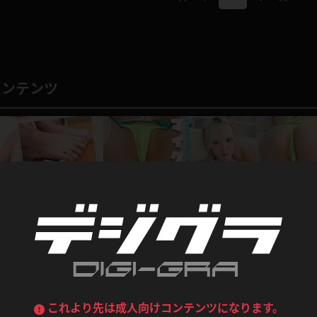
喪服
ボディコン
デニムスカート
ワンピース
ルーズソックス
ニーハイソックス
ジーンズ
エプロン
コンテンツ
ハイソックス
パンスト
黒
オレンジ
バーテンダー
アルバイト
ベージュパンスト
網タイツ
マフラー
グローブ
紺
紫
ン
レースクイーン
ミニスカポリス
ガーターストッキング
サスペンダーストッキング
ストレッチポール
ボール
黄色
青
ーツ
女教師
CA
O
うわばき
ストラップシューズ
リコーダー
マジックハンド
ピンク
いちご
T
ドレス
巫女
着物
ブーツ
サンダル
水鉄砲
三輪車
バックレース
全身パンツ
GGギャルズ
新作
ガーリー
ふりふり衣装
ハイヒール
裸足
鉄棒
足漕ぎマシーン
ェチ ルーズソックス＆生
藍瀬ミナ GGギャルズ 四つん這いで手パン・・・だけ
これより先は成人向けコンテンツになります。
ど大事な所が隠れてない！？マイクロビキニ
藍瀬ミナ