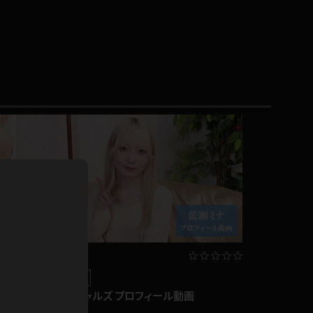
ドレス
ホットパンツ
短ソックス
普段着
白パンスト
茶色
お天気おねえさん
ガーターベルト
ニプレス
赤
ナース
スニーカー
縄跳び
緑
L
パンプス
オイル
バック
浴衣
足袋
鏡
アンスコ
GGギャルズ
準新作
アンミラ
開脚マシーン
藍瀬ミナ GGギャルズ プロフィール動画
藍瀬ミナ