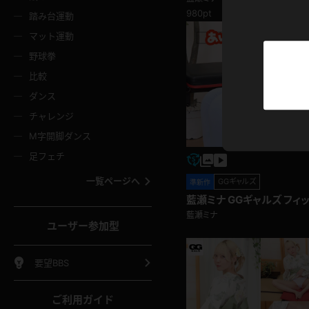
ニムスカート
ワンピース
ホットパ
メイド
ーズソックス
ニーハイソックス
短ソック
980pt
踏み台運動
マット運動
ーンズ
エプロン
普段着
彼シャツ
イソックス
パンスト
白パンス
野球拳
オレンジ
茶色
比較
ーテンダー
アルバイト
お天気お
水着
ージュパンスト
網タイツ
ガーター
ダンス
フラー
グローブ
ニプレス
紫
赤
チャレンジ
ースクイーン
ミニスカポリス
ナース
スクミズ
ーターストッキング
サスペンダーストッキング
スニーカ
M字開脚ダンス
トレッチポール
ボール
縄跳び
色
青
緑
足フェチ
教師
CA
OL
スパッツ
わばき
ストラップシューズ
パンプス
コーダー
マジックハンド
オイル
一覧ページへ
GGギャルズ
準新作
ンク
いちご
Tバック
藍瀬ミナ GGギャルズ フィ
女
着物
浴衣
チアリーダー
ーツ
サンダル
足袋
藍瀬ミナ
鉄砲
三輪車
鏡
ユーザー参加型
ックレース
全身パンツ
アンスコ
ーリー
ふりふり衣装
アンミラ
イヒール
裸足
棒
足漕ぎマシーン
開脚マシ
要望BBS
着
セーター
パーカー
ご利用ガイド