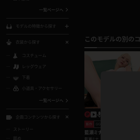
ウェディングドレス
一覧ページへ
インコート
カーディガン
コート
私服
ソックス
モデルの特徴から探す
スローブ
キャミソール
ズボン
地雷風コーデ
このモデルの別の
熟女
中間ソックス
衣装から探す
ギャル
白
け
ハイレグ
ミニスカ
主婦
コスチューム
黒パンスト
巨乳
メガネ
パイパン
レッグウェア
ベージュ
イドル風
バニーガール
ハロウィ
エステ
ガーターリング
軟体
下着
バランスボール
スレンダー
グレー
小道具・アクセサリー
バゲー
コスプレ
ボディス
女医
ローファー
ムチムチ
フラフープ
一覧ページへ
ミニマム
水色
スチェ
SM衣装
チャイナ
袴
レースアップパンプス
長身
自転車
企画コンテンツから探す
色白
紐
GGギャルズ
服
ボディコン
ドレス
新作
和服
下駄
ストーリー
一覧ページへ
棒
藍瀬ミナ GGギャルズ 足フ
足で扱き上げる！
舐め
藍瀬ミナ