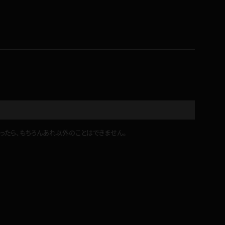
コート
ズボン
ミニスカ
ったら、もちろんあれ以外のことはできません。
ハロウィン
ボディスーツ
チャイナドレス