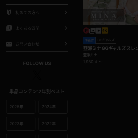
シャツ
スリップ
部屋着
初めての方へ
イクロビキニ
ビキニ
競泳水着
よくある質問
ポーツウェア
ゴルフ
ジャージ
GGギャルズ
準新作
お問い合わせ
藍瀬ミナ GGギャルズ スレンダーでパイパンの金
髪ギャル！浴衣
藍瀬ミナ
オタード
陸上
テニス
1,980pt ～
FOLLOW US
操服
単品コンテンツ年別ベスト
2025年
2024年
2023年
2022年