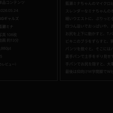
単品コンテンツ
藍瀬ミナちゃんのマイクロ
2026.05.24
スレンダーなミナちゃんの
GGギャルズ
細いウエストに、ぷりっと
四つん這いでおっぱいや、
藍瀬ミナ
お尻を上下に動かすと、T
写真 108枚
動画 約13分
ビキニのブラをずらすと、
1,980pt
パンツを脱ぐと、そこには
15
裏手パンで土手をギリ見せ
手パンでお尻を隠すと、大
のレビュー
）
最後は仰向けＭ字開脚でＷ