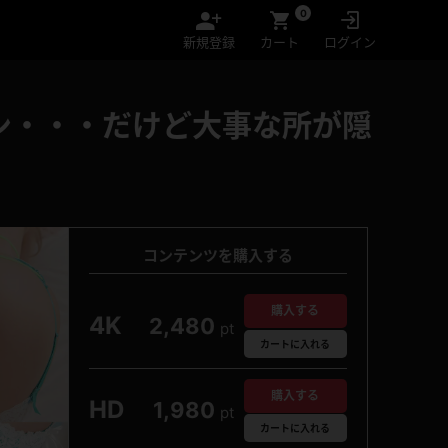
0
新規登録
カート
ログイン
パン・・・だけど大事な所が隠
コンテンツを購入する
購入する
4K
2,480
pt
カート
に入れる
購入する
HD
1,980
pt
カート
に入れる