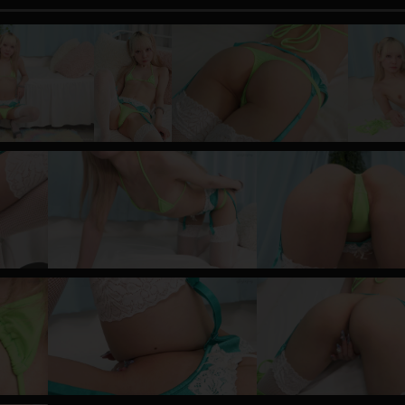
レインコート
カーディガン
バスローブ
キャミソール
透け
ハイレグ
アイドル風
バニーガール
サバゲー
コスプレ
ビスチェ
SM衣装
喪服
ボディコン