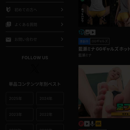
シャツ
スリップ
部屋着
初めての方へ
イクロビキニ
ビキニ
競泳水着
よくある質問
ポーツウェア
ゴルフ
ジャージ
お問い合わせ
GGギャルズ
準新作
藍瀬ミナ GGギャルズ ホッ
オタード
陸上
テニス
藍瀬ミナ
FOLLOW US
操服
単品コンテンツ年別ベスト
2025年
2024年
2023年
2022年