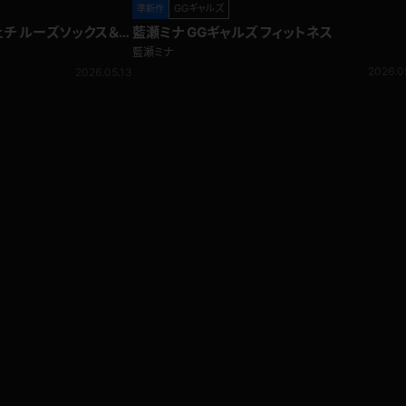
GGギャルズ
準新作
ェチ ルーズソックス＆生
藍瀬ミナ GGギャルズ フィットネス
藍瀬ミナ
2026.0
2026.05.13