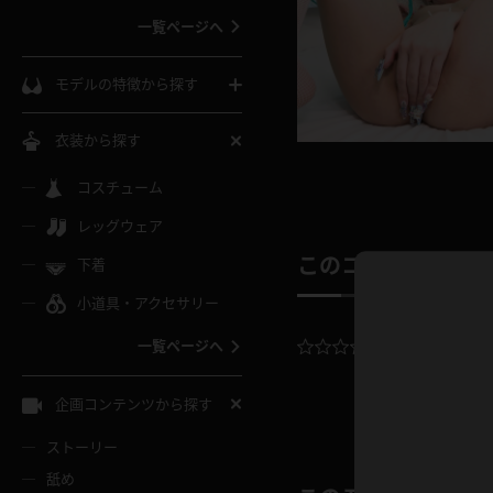
一覧ページへ
インコート
カーディガン
コート
私服
ソックス
モデルの特徴から探す
スローブ
キャミソール
ズボン
地雷風コーデ
熟女
中間ソックス
衣装から探す
ギャル
白
け
ハイレグ
ミニスカ
主婦
コスチューム
黒パンスト
巨乳
メガネ
パイパン
レッグウェア
ベージュ
イドル風
バニーガール
ハロウィ
エステ
ガーターリング
軟体
このコンテンツの
下着
バランスボール
スレンダー
グレー
小道具・アクセサリー
バゲー
コスプレ
ボディス
女医
ローファー
ムチムチ
フラフープ
一覧ページへ
平均評価：
0.
ミニマム
水色
スチェ
SM衣装
チャイナ
袴
レースアップパンプス
長身
自転車
企画コンテンツから探す
色白
紐
服
ボディコン
ドレス
和服
下駄
ストーリー
一覧ページへ
棒
舐め