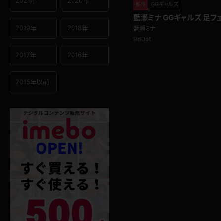
2021年
2020年
GGギャルズ
新作
藍瀬ミナ GGギャルズ 足フ
足で扱き上げる！
2019年
2018年
藍瀬ミナ
980pt
2017年
2016年
2015年以前