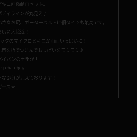
ビキニ画像動画セット。
ボディラインが丸見え♪
小さなお尻、ガーターベルトに網タイツも最高です。
お尻に大接近！
バックのマイクロビキニが画面いっぱいに！
乳首を指でつまんでおっぱいをモミモミ♪
パイパンの土手が！
でドキドキ☆
事な部分が見えております！
ピース☆