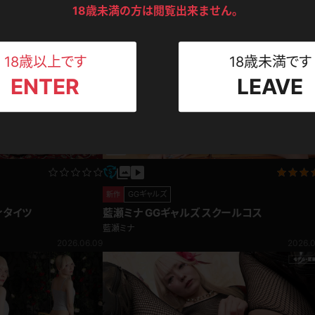
ンツ
コンテンツ
下着
セーター
ス
18歳未満の方は閲覧出来ません。
Tシャツ
スリップ
ト
18歳以上です
18歳未満です
ENTER
LEAVE
ねえさん
マイクロビキニ
ビキニ
ベルト
スポーツウェア
ゴルフ
ー
レオタード
陸上
GGギャルズ
新作
体操服
ィタイツ
藍瀬ミナ GGギャルズ スクールコス
藍瀬ミナ
2026.06.09
2026.0
ーン