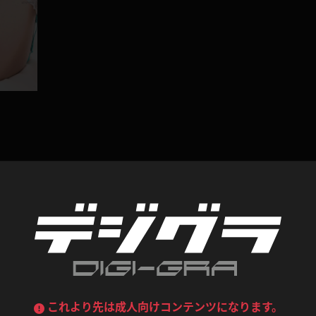
デニムスカート
ワンピース
ルーズソックス
ニーハイソックス
ジーンズ
エプロン
ハイソックス
パンスト
黒
オレンジ
バーテンダー
アルバイト
ベージュパンスト
網タイツ
マフラー
グローブ
紺
紫
ン
レースクイーン
ミニスカポリス
ガーターストッキング
サスペンダーストッキング
レビュー
ストレッチポール
ボール
黄色
青
ーツ
女教師
CA
O
うわばき
ストラップシューズ
リコーダー
マジックハンド
0
総評価数：
0
レビュー投稿
ピンク
いちご
T
ドレス
巫女
着物
ブーツ
サンダル
水鉄砲
三輪車
バックレース
全身パンツ
ガーリー
ふりふり衣装
ハイヒール
裸足
鉄棒
足漕ぎマシーン
これより先は成人向けコンテンツになります。