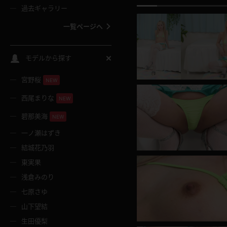
過去ギャラリー
一覧ページへ
スクールコス
モデルから探す
宮野桜
バスタオル
NEW
西尾まりな
NEW
全裸
碧那美海
NEW
一ノ瀬はずき
レースリミテーション
結城花乃羽
東実果
クリスマス
浅倉みのり
七原さゆ
ボディタイツ
山下望結
生田優梨
ウェディングドレス