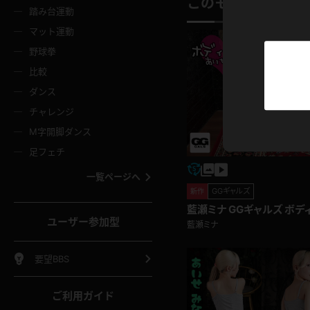
ニムスカート
ワンピース
ホットパ
このモデルの別の
メイド
ーズソックス
ニーハイソックス
短ソック
踏み台運動
マット運動
ーンズ
エプロン
普段着
彼シャツ
イソックス
パンスト
白パンス
野球拳
オレンジ
茶色
比較
ーテンダー
アルバイト
お天気お
水着
ージュパンスト
網タイツ
ガーター
ダンス
フラー
グローブ
ニプレス
紫
赤
チャレンジ
ースクイーン
ミニスカポリス
ナース
スクミズ
ーターストッキング
サスペンダーストッキング
スニーカ
M字開脚ダンス
トレッチポール
ボール
縄跳び
色
青
緑
足フェチ
教師
CA
OL
スパッツ
わばき
ストラップシューズ
パンプス
コーダー
マジックハンド
オイル
一覧ページへ
ンク
いちご
Tバック
GGギャルズ
新作
女
着物
浴衣
チアリーダー
ーツ
サンダル
足袋
藍瀬ミナ GGギャルズ ボデ
鉄砲
三輪車
鏡
ユーザー参加型
藍瀬ミナ
ックレース
全身パンツ
アンスコ
ーリー
ふりふり衣装
アンミラ
イヒール
裸足
棒
足漕ぎマシーン
開脚マシ
要望BBS
着
セーター
パーカー
ご利用ガイド