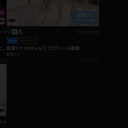
GGギャルズ
準新作
とし
藍瀬ミナ GGギャルズ プロフィール動画
藍瀬ミナ
2026.05.02
6.16