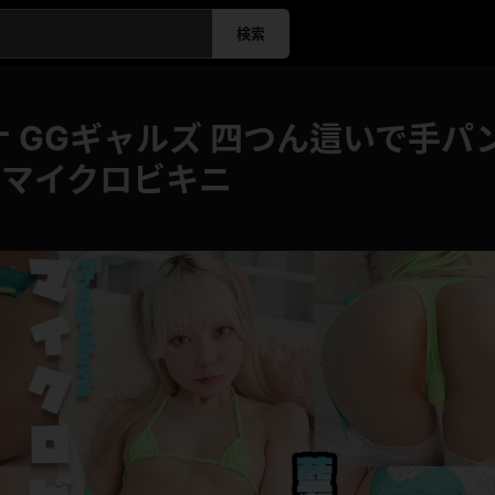
検索
 GGギャルズ 四つん這いで手
？マイクロビキニ