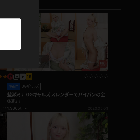
パーカー
部屋着
競泳水着
ジャージ
テニス
GGギャルズ
準新作
藍瀬ミナ GGギャルズ スレンダーでパイパンの金
髪ギャル！浴衣
藍瀬ミナ
5.19
1,980pt ～
2026.05.03