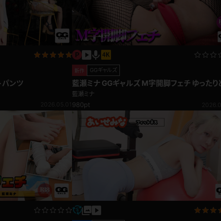
GGギャルズ
新作
トパンツ
藍瀬ミナ GGギャルズ M字開脚フェチ ゆったり
た動きにニヤッと笑う姿が最高すぎる！
藍瀬ミナ
2026.05.01
980pt
2026.0