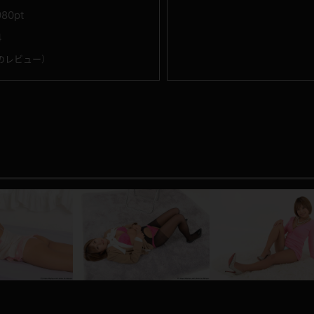
980pt
4
のレビュー
）