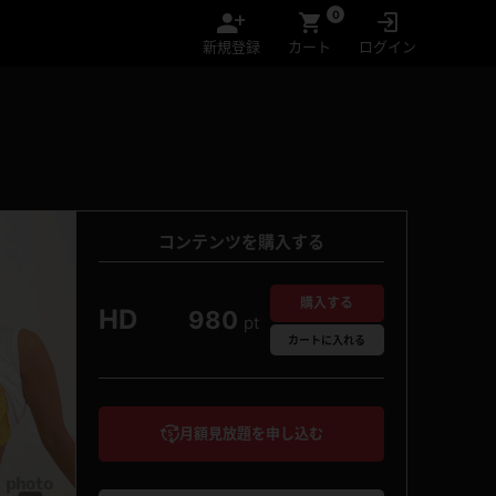
0
新規登録
カート
ログイン
コンテンツを購入する
購入する
HD
980
pt
カート
に入れる
月額見放題を申し込む