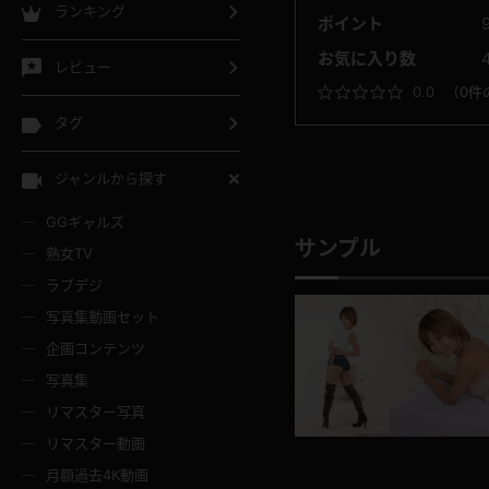
ランキング
ポイント
お気に入り数
レビュー
0.0
（
0件
タグ
ジャンルから探す
GGギャルズ
サンプル
熟女TV
ラブデジ
写真集動画セット
企画コンテンツ
写真集
リマスター写真
リマスター動画
月額過去4K動画