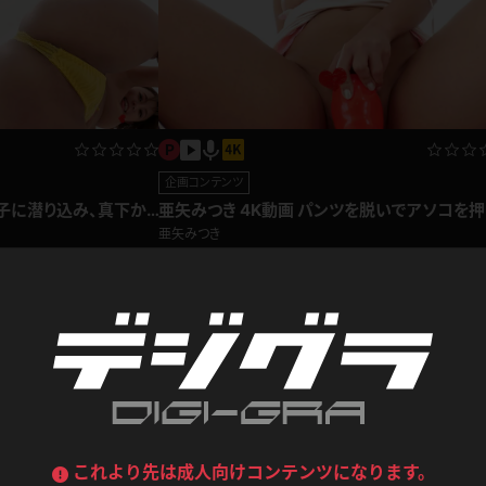
喪服
ボディコン
デニムスカート
ワンピース
ルーズソックス
ニーハイソックス
ジーンズ
エプロン
ハイソックス
パンスト
黒
オレンジ
企画コンテンツ
バーテンダー
アルバイト
ベージュパンスト
網タイツ
椅子に潜り込み、真下か
亜矢みつき 4K動画 パンツを脱いでアソコを押
マフラー
グローブ
ヒップ！尻フェチ編
当てる！うっとり顔で腰を揺らす馬乗り編♪
紺
紫
亜矢みつき
ン
レースクイーン
ミニスカポリス
ガーターストッキング
サスペンダーストッキング
899pt
2021.01.29
2021.0
ストレッチポール
ボール
黄色
青
ーツ
女教師
CA
O
うわばき
ストラップシューズ
リコーダー
マジックハンド
ピンク
いちご
T
ドレス
巫女
着物
ブーツ
サンダル
水鉄砲
三輪車
バックレース
全身パンツ
ガーリー
ふりふり衣装
ハイヒール
裸足
鉄棒
足漕ぎマシーン
これより先は成人向けコンテンツになります。