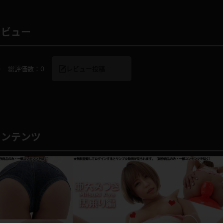
レビュー
レインコート
カーディガン
0
総評価数：
0
レビュー投稿
バスローブ
キャミソール
透け
ハイレグ
コンテンツ
アイドル風
バニーガール
サバゲー
コスプレ
ビスチェ
SM衣装