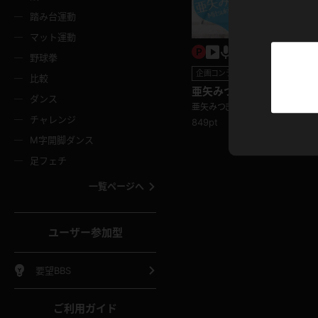
ニムスカート
ワンピース
ホットパ
メイド
ーズソックス
ニーハイソックス
短ソック
踏み台運動
マット運動
ーンズ
エプロン
普段着
彼シャツ
イソックス
パンスト
白パンス
野球拳
企画コンテンツ
オレンジ
茶色
比較
ーテンダー
アルバイト
お天気お
水着
亜矢みつき 4K動画 残業
ージュパンスト
網タイツ
ガーター
ダンス
フラー
グローブ
ニプレス
ないオフィスで見せる小悪
亜矢みつき
紫
赤
ンチラ編
チャレンジ
849pt
ースクイーン
ミニスカポリス
ナース
スクミズ
ーターストッキング
サスペンダーストッキング
スニーカ
M字開脚ダンス
トレッチポール
ボール
縄跳び
色
青
緑
足フェチ
教師
CA
OL
スパッツ
わばき
ストラップシューズ
パンプス
コーダー
マジックハンド
オイル
一覧ページへ
ンク
いちご
Tバック
女
着物
浴衣
チアリーダー
ーツ
サンダル
足袋
鉄砲
三輪車
鏡
ユーザー参加型
ックレース
全身パンツ
アンスコ
ーリー
ふりふり衣装
アンミラ
イヒール
裸足
棒
足漕ぎマシーン
開脚マシ
要望BBS
着
セーター
パーカー
ご利用ガイド