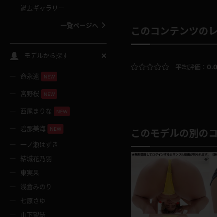
過去ギャラリー
一覧ページへ
このコンテンツの
スクールコス
モデルから探す
平均評価：
0.
命永遠
NEW
バスタオル
宮野桜
NEW
全裸
西尾まりな
NEW
碧那美海
NEW
このモデルの別の
レースリミテーション
一ノ瀬はずき
結城花乃羽
クリスマス
東実果
浅倉みのり
ボディタイツ
七原さゆ
山下望結