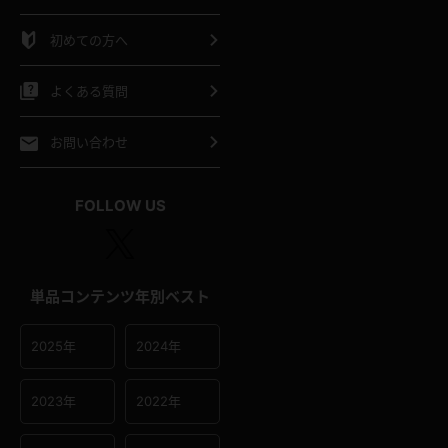
シャツ
スリップ
部屋着
初めての方へ
イクロビキニ
ビキニ
競泳水着
よくある質問
ポーツウェア
ゴルフ
ジャージ
お問い合わせ
オタード
陸上
テニス
FOLLOW US
操服
単品コンテンツ年別ベスト
2025年
2024年
2023年
2022年