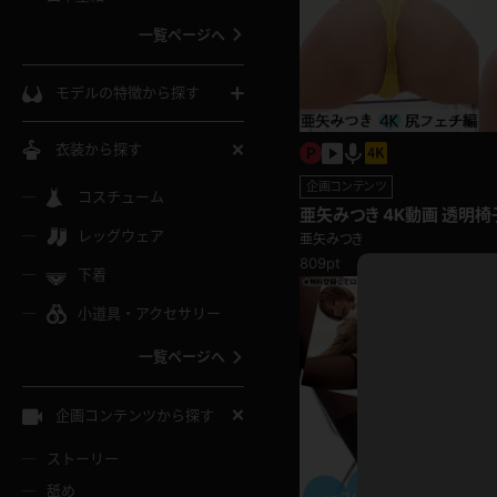
ウェディングドレス
一覧ページへ
インコート
カーディガン
コート
私服
ソックス
モデルの特徴から探す
スローブ
キャミソール
ズボン
地雷風コーデ
熟女
中間ソックス
衣装から探す
ギャル
白
企画コンテンツ
け
ハイレグ
ミニスカ
主婦
コスチューム
黒パンスト
巨乳
亜矢みつき 4K動画 透明
メガネ
パイパン
ら見上げるこんがり日焼け
レッグウェア
ベージュ
亜矢みつき
イドル風
バニーガール
ハロウィ
エステ
ガーターリング
809pt
軟体
下着
バランスボール
スレンダー
グレー
小道具・アクセサリー
バゲー
コスプレ
ボディス
女医
ローファー
ムチムチ
フラフープ
一覧ページへ
ミニマム
水色
スチェ
SM衣装
チャイナ
袴
レースアップパンプス
長身
自転車
企画コンテンツから探す
色白
紐
服
ボディコン
ドレス
和服
下駄
ストーリー
一覧ページへ
棒
舐め