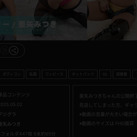
ボディコン
私服
ワンピース
ホットパンツ
OL
部屋着
単品コンテンツ
亜矢みつきちゃんの公開終
2025.05.02
見逃してしまった方、ギャ
デジグラ
※動画の音量が大きい場合
※動画のサイズは FHD画質（
亜矢みつき
5フォルダ447枚 6本約65分