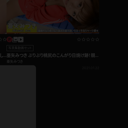
ドレス
ホットパンツ
短ソックス
普段着
白パンスト
茶色
写真集動画セット
お天気おねえさん
ガーターベルト
し
亜矢みつき ぷりぷり桃尻のこんがり日焼け跡！競
ニプレス
泳水着を脱いでどきどきの裸ジャージ♪
赤
亜矢みつき
ナース
スニーカー
1,892pt
2.12
2021.01.22
縄跳び
緑
L
パンプス
オイル
バック
浴衣
足袋
鏡
アンスコ
アンミラ
開脚マシーン