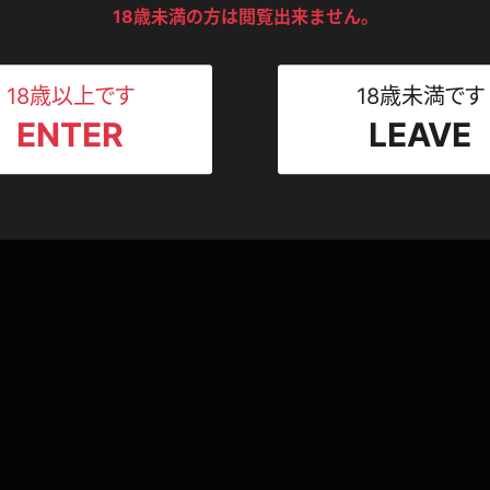
ンツ
下着
セーター
18歳未満の方は閲覧出来ません。
ス
Tシャツ
スリップ
ト
18歳以上です
18歳未満です
写真集動画セット
ENTER
LEAVE
ねえさん
マイクロビキニ
ビキニ
を手伝う代わりに、誰もい
亜矢みつき むっちりボディにぴちぴちオフショ
ベルト
魔な後輩OLの挑発パ
お尻が丸見えセクシーミニスカ♪
亜矢みつき
1,892pt
2021.02.24
2021.0
スポーツウェア
ゴルフ
ー
レオタード
陸上
体操服
ーン