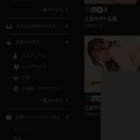
ウェディングドレス
一覧ページへ
インコート
カーディガン
コート
三田サクラ 私服
私服
ソックス
三田サクラ
モデルの特徴から探す
スローブ
キャミソール
ズボン
地雷風コーデ
熟女
中間ソックス
衣装から探す
ギャル
白
け
ハイレグ
ミニスカ
主婦
コスチューム
黒パンスト
巨乳
メガネ
パイパン
レッグウェア
ベージュ
イドル風
バニーガール
ハロウィ
エステ
ガーターリング
軟体
下着
バランスボール
スレンダー
グレー
小道具・アクセサリー
バゲー
コスプレ
ボディス
女医
ローファー
ムチムチ
フラフープ
一覧ページへ
ミニマム
水色
スチェ
SM衣装
チャイナ
三田サクラ OL,女教師
袴
レースアップパンプス
長身
自転車
三田サクラ
企画コンテンツから探す
色白
紐
服
ボディコン
ドレス
和服
下駄
ストーリー
一覧ページへ
棒
舐め