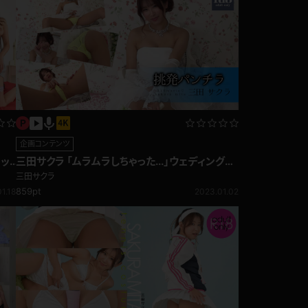
企画コンテンツ
ニッ
三田サクラ 「ムラムラしちゃった...」ウェディングド
レスでしたがるエッチな花嫁 挑発パンチラ編
三田サクラ
859pt
1.18
2023.01.02