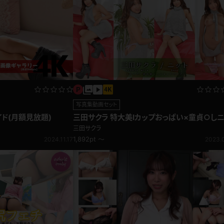
写真集動画セット
イド(月額見放題)
三田サクラ 特大美Iカップおっぱい×童貞○し
ト！最強コーデ！
三田サクラ
1,892pt ～
2024.11.17
2023.0