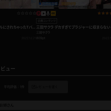
企画コンテンツ
ルにされちゃったTバッ
三田サクラ デカすぎてブラジャーに収まらない
乳販売員の訪問販売編
三田サクラ
809pt
2022.12.21
2022.1
レビュー
平均評価：
1件
レビューを書く
お姉さん