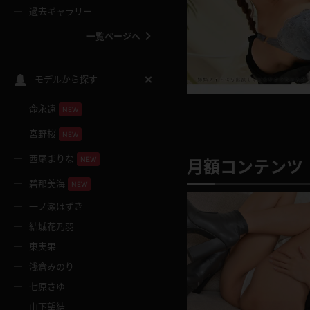
過去ギャラリー
一覧ページへ
スクールコス
モデルから探す
命永遠
NEW
バスタオル
宮野桜
NEW
全裸
西尾まりな
NEW
月額コンテンツ 
碧那美海
NEW
レースリミテーション
一ノ瀬はずき
結城花乃羽
クリスマス
東実果
浅倉みのり
ボディタイツ
七原さゆ
山下望結