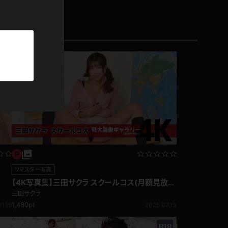
パーカー
部屋着
競泳水着
ジャージ
テニス
リマスター写真
【4K写真集】三田サクラ スクールコス(月額見放
題)
三田サクラ
1,480pt
1.19
2025.07.13