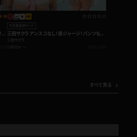
写真集動画セット
！爆
三田サクラ アンスコなし！直ジャージ！パンツもブ
ラも小さすぎる！Iカップ！ テニス
三田サクラ
1,892pt ～
2.12
2022.12.02
すべて見る