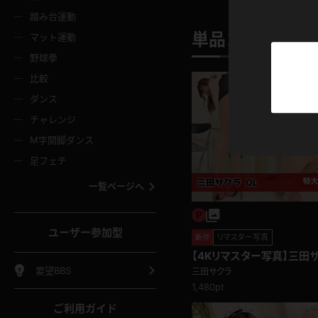
ニムスカート
ワンピース
ホットパ
メイド
ーズソックス
ニーハイソックス
短ソック
踏み台運動
単品コンテンツ 
マット運動
ーンズ
エプロン
普段着
彼シャツ
イソックス
パンスト
白パンス
野球拳
オレンジ
茶色
比較
ーテンダー
アルバイト
お天気お
水着
ージュパンスト
網タイツ
ガーター
ダンス
フラー
グローブ
ニプレス
紫
赤
チャレンジ
ースクイーン
ミニスカポリス
ナース
スクミズ
ーターストッキング
サスペンダーストッキング
スニーカ
M字開脚ダンス
トレッチポール
ボール
縄跳び
色
青
緑
足フェチ
教師
CA
OL
スパッツ
わばき
ストラップシューズ
パンプス
コーダー
マジックハンド
オイル
一覧ページへ
ンク
いちご
Tバック
女
着物
浴衣
チアリーダー
ーツ
サンダル
足袋
鉄砲
三輪車
鏡
ユーザー参加型
ックレース
全身パンツ
アンスコ
リマスター写真
新作
ーリー
ふりふり衣装
アンミラ
イヒール
裸足
【4Kリマスター写真】三田サ
棒
足漕ぎマシーン
開脚マシ
要望BBS
三田サクラ
1,480pt
着
セーター
パーカー
ご利用ガイド