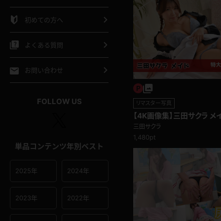
シャツ
スリップ
部屋着
初めての方へ
イクロビキニ
ビキニ
競泳水着
よくある質問
ポーツウェア
ゴルフ
ジャージ
お問い合わせ
オタード
陸上
テニス
FOLLOW US
リマスター写真
【4K画像集】三田サクラ メ
操服
三田サクラ
1,480pt
単品コンテンツ年別ベスト
2025年
2024年
2023年
2022年