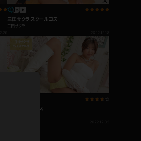
ドレス
三田サクラ スクールコス
ホットパンツ
短ソックス
三田サクラ
2.29
2022.12.18
普段着
白パンスト
茶色
お天気おねえさん
ガーターベルト
ニプレス
赤
ナース
スニーカー
縄跳び
緑
L
パンプス
オイル
バック
三田サクラ ドレス
浴衣
足袋
鏡
三田サクラ
アンスコ
2.03
2022.12.02
アンミラ
開脚マシーン