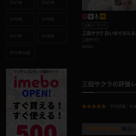
2021年
2020年
2019年
2018年
企画コンテンツ
三田サクラ 白いのでヌルヌ
2017年
2016年
ク尻！尻フェチ編
三田サクラ
809pt
2015年以前
三田サクラの評価
平均評価：
5.0
明るい