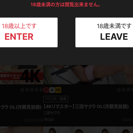
ンツ
下着
セーター
18歳未満の方は閲覧出来ません。
ス
全 9件
Tシャツ
スリップ
ト
18歳以上です
18歳未満です
ENTER
LEAVE
ねえさん
マイクロビキニ
ビキニ
ベルト
スポーツウェア
ゴルフ
ー
レオタード
陸上
体操服
リマスター動画
【4Kリマスター】三田サクラ OL(月額見放題)
クラ OL(月額見放題)
ーン
三田サクラ
780pt
2026.0
2026.05.10