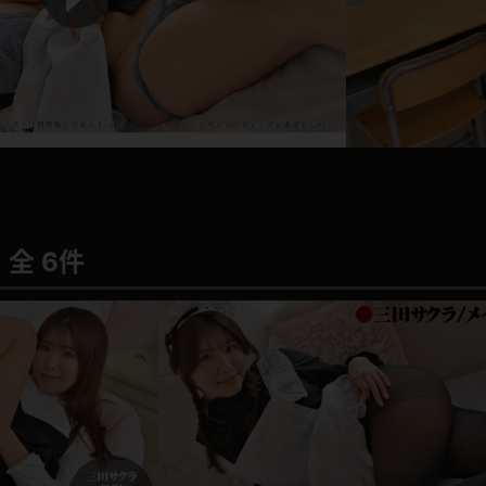
P
l
a
レインコート
カーディガン
y
バスローブ
キャミソール
V
透け
ハイレグ
i
全 6件
d
アイドル風
バニーガール
e
サバゲー
コスプレ
o
ビスチェ
SM衣装