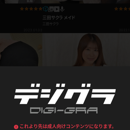
喪服
ボディコン
三田サクラ メイド
デニムスカート
ワンピース
ルーズソックス
ニーハイソックス
三田サクラ
2023.01.03
2022.1
ジーンズ
エプロン
ハイソックス
パンスト
黒
オレンジ
バーテンダー
アルバイト
ベージュパンスト
網タイツ
マフラー
グローブ
紺
紫
ン
レースクイーン
ミニスカポリス
ガーターストッキング
サスペンダーストッキング
ストレッチポール
ボール
黄色
青
ーツ
女教師
CA
O
うわばき
ストラップシューズ
リコーダー
マジックハンド
ピンク
いちご
T
ドレス
三田サクラ プロフィール動画
巫女
着物
ブーツ
サンダル
水鉄砲
三輪車
三田サクラ
バックレース
全身パンツ
2022.12.08
2022.1
ガーリー
ふりふり衣装
ハイヒール
裸足
鉄棒
足漕ぎマシーン
これより先は成人向けコンテンツになります。