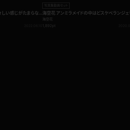
写真集動画セット
初々しい感じがたまらな
海空花 アンミラメイドの中はどスケベランジェ
ンツ訪問販売編
ー♪ブラの隙間から飛び出すバストトップ！
海空花
1,892pt
2022.06.10
2020.0