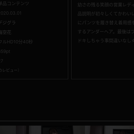
単品コンテンツ
幼さの残る笑顔の営業レデ
2020.03.01
品説明が初々しくてかわい
デジグラ
にパンツを履き替え着用感
するアンダーヘア。最後は
海空花
ドキしちゃう事間違いなし
フルHD10分40秒
659pt
27
のレビュー
）