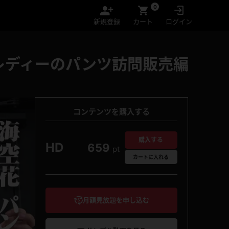
0
新規登録
カート
ログイン
レディーのパンツ訪問販売編
コンテンツを購入する
購入する
HD
659
pt
カート
に入れる
月額見放題を申し込む