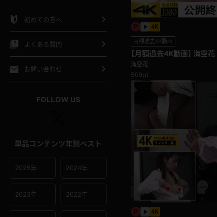
シャツ
スリップ
部屋着
初めての方へ
イクロビキニ
ビキニ
競泳水着
月額過去4K動画
よくある質問
ポーツウェア
ゴルフ
ジャージ
海空花
お問い合わせ
509pt
オタード
陸上
テニス
FOLLOW US
操服
単品コンテンツ年別ベスト
2025年
2024年
2023年
2022年