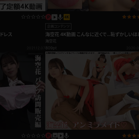
企画コンテンツ
【月額過去4K動画】 海空花 ドレス
海空花 4K動画 こんなに近くで…恥ずかしいほ
大接近！リアルな質感！接写編
海空花
809pt
2021.12.07
2020.0