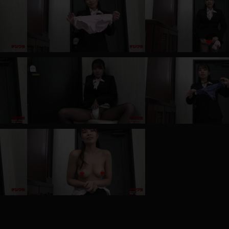
レインコート
カーディガン
バスローブ
キャミソール
透け
ハイレグ
アイドル風
バニーガール
サバゲー
コスプレ
ビスチェ
SM衣装