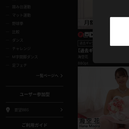
ニムスカート
ワンピース
ホットパ
メイド
ーズソックス
ニーハイソックス
短ソック
踏み台運動
マット運動
ーンズ
エプロン
普段着
彼シャツ
イソックス
パンスト
白パンス
野球拳
オレンジ
茶色
比較
ーテンダー
アルバイト
お天気お
水着
ージュパンスト
網タイツ
ガーター
ダンス
フラー
グローブ
ニプレス
過去ギャラリー
紫
赤
チャレンジ
【過去ギャラリー】 海空花
ースクイーン
ミニスカポリス
ナース
スクミズ
ーターストッキング
サスペンダーストッキング
スニーカ
M字開脚ダンス
海空花
トレッチポール
ボール
縄跳び
880pt
色
青
緑
足フェチ
教師
CA
OL
スパッツ
わばき
ストラップシューズ
パンプス
コーダー
マジックハンド
オイル
一覧ページへ
ンク
いちご
Tバック
女
着物
浴衣
チアリーダー
ーツ
サンダル
足袋
鉄砲
三輪車
鏡
ユーザー参加型
ックレース
全身パンツ
アンスコ
ーリー
ふりふり衣装
アンミラ
イヒール
裸足
棒
足漕ぎマシーン
開脚マシ
要望BBS
着
セーター
パーカー
ご利用ガイド