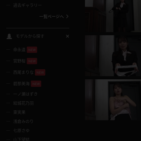
過去ギャラリー
一覧ページへ
スクールコス
モデルから探す
命永遠
NEW
バスタオル
宮野桜
NEW
全裸
西尾まりな
NEW
碧那美海
NEW
レースリミテーション
一ノ瀬はずき
結城花乃羽
クリスマス
東実果
浅倉みのり
ボディタイツ
七原さゆ
山下望結