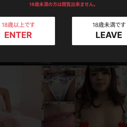
ンツ
下着
セーター
18歳未満の方は閲覧出来ません。
ス
Tシャツ
スリップ
ト
18歳以上です
18歳未満です
ENTER
LEAVE
ねえさん
マイクロビキニ
ビキニ
ベルト
総集編
【総集編】自分で股間をコスっちゃう☆紐スリス
スポーツウェア
ゴルフ
ー
総集編 Vol.2
海空花
699pt
2022.10.14
2021.0
レオタード
陸上
体操服
ーン