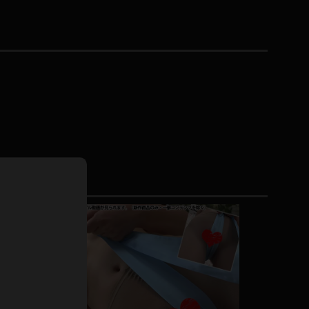
ドレス
ホットパンツ
短ソックス
普段着
白パンスト
茶色
お天気おねえさん
ガーターベルト
ニプレス
赤
ナース
スニーカー
縄跳び
緑
L
パンプス
オイル
バック
浴衣
足袋
鏡
アンスコ
アンミラ
開脚マシーン