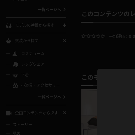
ウェディングドレス
一覧ページへ
このコンテンツの
インコート
カーディガン
コート
私服
ソックス
モデルの特徴から探す
スローブ
キャミソール
ズボン
地雷風コーデ
平均評価：
0.
熟女
中間ソックス
衣装から探す
ギャル
白
け
ハイレグ
ミニスカ
主婦
コスチューム
黒パンスト
巨乳
メガネ
パイパン
レッグウェア
ベージュ
イドル風
バニーガール
ハロウィ
エステ
ガーターリング
軟体
下着
バランスボール
このモデルの別の
スレンダー
グレー
小道具・アクセサリー
バゲー
コスプレ
ボディス
女医
ローファー
ムチムチ
フラフープ
一覧ページへ
ミニマム
水色
スチェ
SM衣装
チャイナ
袴
レースアップパンプス
長身
自転車
企画コンテンツから探す
色白
紐
服
ボディコン
ドレス
和服
下駄
ストーリー
一覧ページへ
棒
舐め