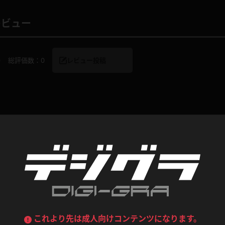
喪服
ボディコン
レビュー
デニムスカート
ワンピース
ルーズソックス
ニーハイソックス
ジーンズ
エプロン
0
総評価数：
0
レビュー投稿
ハイソックス
パンスト
黒
オレンジ
バーテンダー
アルバイト
ベージュパンスト
網タイツ
マフラー
グローブ
紺
紫
ン
レースクイーン
ミニスカポリス
ガーターストッキング
サスペンダーストッキング
ストレッチポール
ボール
コンテンツ
黄色
青
ーツ
女教師
CA
O
うわばき
ストラップシューズ
リコーダー
マジックハンド
ピンク
いちご
T
ドレス
巫女
着物
ブーツ
サンダル
水鉄砲
三輪車
バックレース
全身パンツ
ガーリー
ふりふり衣装
ハイヒール
裸足
鉄棒
足漕ぎマシーン
これより先は成人向けコンテンツになります。