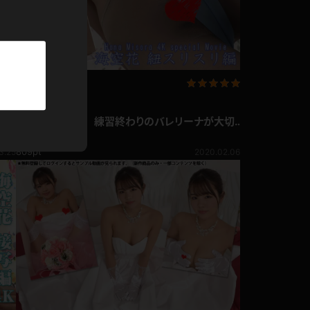
パーカー
部屋着
競泳水着
企画コンテンツ
リ
海空花 4K動画 練習終わりのバレリーナが大切
ジャージ
なリボンで大切な所を…紐スリスリ編
海空花
809pt
3.25
2020.02.06
テニス