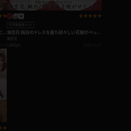
写真集動画セット
ど
海空花 純白のドレスを着た初々しい花嫁がベッド
の上で乱れる！
海空花
1,892pt
2.13
2020.01.31