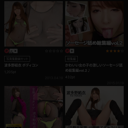
写真集動画セット
総集編
波多野結衣 ボディコン
かわいい女の子の激しいソーセージ舐
め総集編vol.2♪
1,205pt
432pt
2013.04.19
2015.01.19