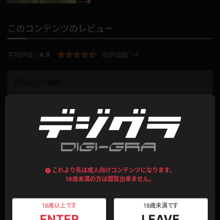
このコンテンツのレビュー
平均評価：
4.8
総評価数：
4
レビュー投稿
姉さんの手のひらの上
初めから終わりまで、ずっと釘付けになってしまいました。
結衣さんの挑発はずるい。
しぐさやセリフどれ一つとっても魅力的です。
これより先は成人向けコンテンツになります。
18歳未満の方は閲覧出来ません。
公開日：2015.08.31
投稿者：
dtddt
このレビューは参考になりましたか？
0
18歳以上です
18歳未満です
ENTER
LEAVE