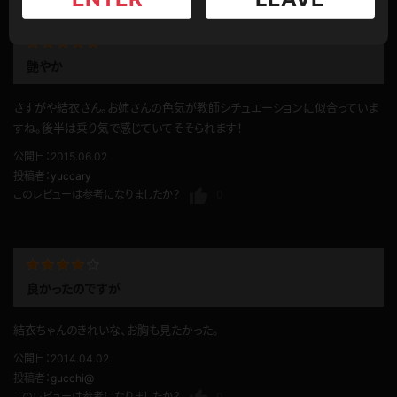
艶やか
さすがや結衣さん。お姉さんの色気が教師シチュエーションに似合っていま
すね。後半は乗り気で感じていてそそられます！
公開日：2015.06.02
投稿者：
yuccary
このレビューは参考になりましたか？
0
良かったのですが
結衣ちゃんのきれいな、お胸も見たかった。
公開日：2014.04.02
投稿者：
gucchi@
このレビューは参考になりましたか？
0