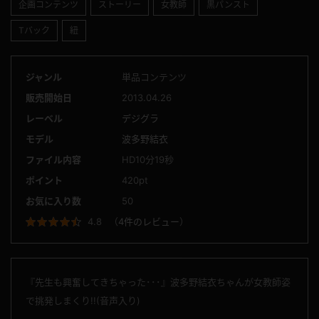
企画コンテンツ
ストーリー
女教師
黒パンスト
Tバック
紐
ジャンル
単品コンテンツ
販売開始日
2013.04.26
レーベル
デジグラ
モデル
波多野結衣
ファイル内容
HD10分19秒
ポイント
420pt
お気に入り数
50
4.8
（
4件のレビュー
）
『先生も興奮してきちゃった･･･』波多野結衣ちゃんが女教師姿
で挑発しまくり!!(音声入り)