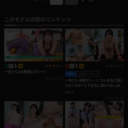
このモデルの別のコンテンツ
一色さら【4K動画】スポーツ
準新作
企画コンテンツ
2024.12.07
一色さら 振動マシーン コレ本当に鍛え
られてるの？上下左右に揺れるおっぱ
い♪
980pt
2026.04.18