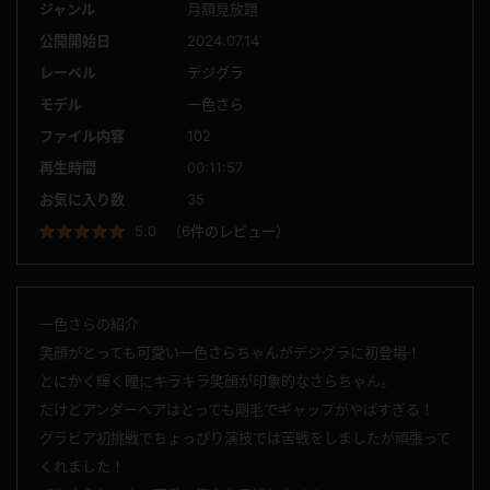
ジャンル
月額見放題
公開開始日
2024.07.14
レーベル
デジグラ
モデル
一色さら
ファイル内容
102
再生時間
00:11:57
お気に入り数
35
5.0
（
6件のレビュー
）
一色さらの紹介
笑顔がとっても可愛い一色さらちゃんがデジグラに初登場！
とにかく輝く瞳にキラキラ笑顔が印象的なさらちゃん。
だけどアンダーヘアはとっても剛毛でギャップがやばすぎる！
グラビア初挑戦でちょっぴり演技では苦戦をしましたが頑張って
くれました！