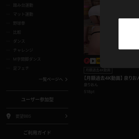
ニムスカート
ワンピース
ホットパ
メイド
ーズソックス
ニーハイソックス
短ソック
踏み台運動
マット運動
ーンズ
エプロン
普段着
彼シャツ
イソックス
パンスト
白パンス
野球拳
オレンジ
茶色
比較
ーテンダー
アルバイト
お天気お
水着
ージュパンスト
網タイツ
ガーター
ダンス
フラー
グローブ
ニプレス
紫
赤
チャレンジ
ースクイーン
ミニスカポリス
ナース
スクミズ
ーターストッキング
サスペンダーストッキング
スニーカ
M字開脚ダンス
トレッチポール
ボール
縄跳び
色
青
緑
足フェチ
月額過去4K動画
教師
CA
OL
スパッツ
わばき
ストラップシューズ
パンプス
コーダー
マジックハンド
オイル
【月額過去4K動画】 泉りお
一覧ページへ
ンク
いちご
Tバック
泉りおん
女
着物
浴衣
チアリーダー
ーツ
サンダル
足袋
518pt
鉄砲
三輪車
鏡
ユーザー参加型
ックレース
全身パンツ
アンスコ
ーリー
ふりふり衣装
アンミラ
イヒール
裸足
棒
足漕ぎマシーン
開脚マシ
要望BBS
着
セーター
パーカー
ご利用ガイド