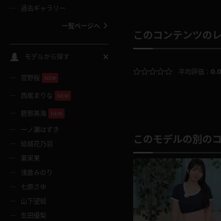
過去ギャラリー
一覧ページへ
このコンテンツの
スクールコス
モデルから探す
平均評価：
0.
宮野桜
バスタオル
NEW
西尾まりな
NEW
全裸
碧那美海
NEW
一ノ瀬はずき
レースリミテーション
このモデルの別の
結城花乃羽
東実果
クリスマス
浅倉みのり
七原さゆ
ボディタイツ
山下望結
生田優梨
ウェディングドレス