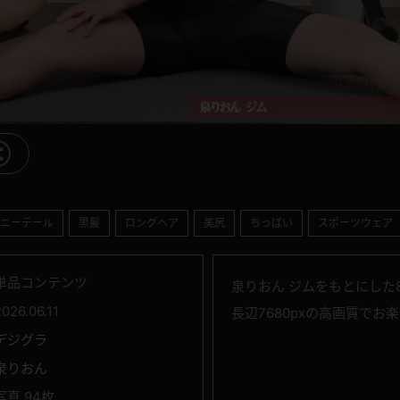
ニーテール
黒髪
ロングヘア
美尻
ちっぱい
スポーツウェア
単品コンテンツ
泉りおん ジムをもとにした
2026.06.11
長辺7680pxの高画質でお
デジグラ
泉りおん
写真 94枚