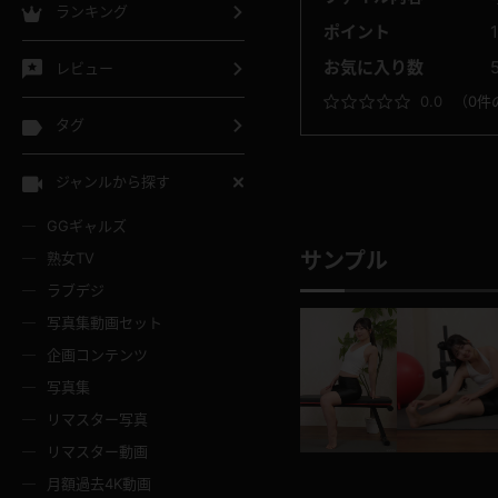
ランキング
ポイント
お気に入り数
レビュー
0.0
（
0件
タグ
ジャンルから探す
GGギャルズ
サンプル
熟女TV
ラブデジ
写真集動画セット
企画コンテンツ
写真集
リマスター写真
リマスター動画
月額過去4K動画