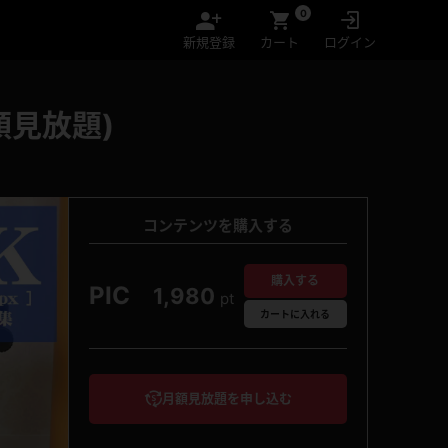
0
新規登録
カート
ログイン
額見放題)
コンテンツを購入する
購入する
PIC
1,980
pt
カート
に入れる
月額見放題を申し込む