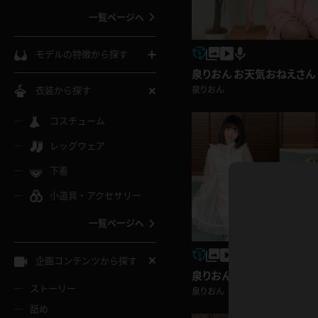
一覧ページへ
インコート
カーディガン
コート
私服
ソックス
モデルの特徴から探す
泉りおん お天気おねえさん
スローブ
キャミソール
ズボン
地雷風コーデ
熟女
中間ソックス
泉りおん
衣装から探す
ギャル
白
け
ハイレグ
ミニスカ
主婦
コスチューム
黒パンスト
巨乳
メガネ
パイパン
レッグウェア
ベージュ
イドル風
バニーガール
ハロウィ
エステ
ガーターリング
軟体
下着
バランスボール
スレンダー
グレー
小道具・アクセサリー
バゲー
コスプレ
ボディス
女医
ローファー
ムチムチ
フラフープ
一覧ページへ
ミニマム
水色
スチェ
SM衣装
チャイナ
袴
レースアップパンプス
長身
自転車
企画コンテンツから探す
色白
紐
泉りおん ワンピース
服
ボディコン
ドレス
和服
下駄
ストーリー
泉りおん
一覧ページへ
棒
舐め