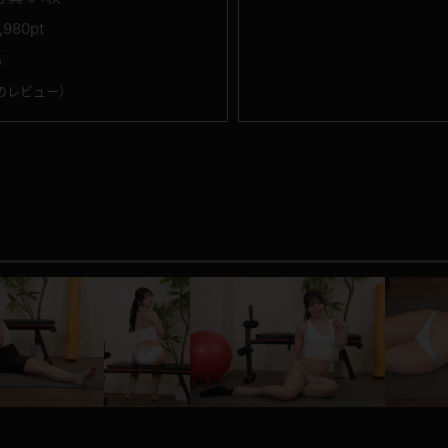
1,980pt
5
のレビュー
）