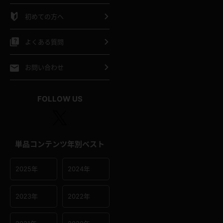
シャツ
スリップ
部屋着
初めての方へ
イクロビキニ
ビキニ
競泳水着
よくある質問
ポーツウェア
ゴルフ
ジャージ
お問い合わせ
オタード
陸上
テニス
FOLLOW US
操服
単品コンテンツ年別ベスト
2025年
2024年
2023年
2022年