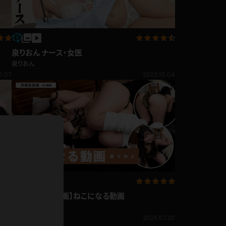
ホットパンツ
短ソックス
泉りおん ナース・女医
普段着
白パンスト
泉りおん
0.07
2022.10.04
茶色
お天気おねえさん
ガーターベルト
ニプレス
赤
ナース
スニーカー
縄跳び
緑
L
パンプス
オイル
バック
浴衣
足袋
鏡
アンスコ
泉りおん【4K動画】ねこになる動画
アンミラ
泉りおん
開脚マシーン
7.24
2025.07.20