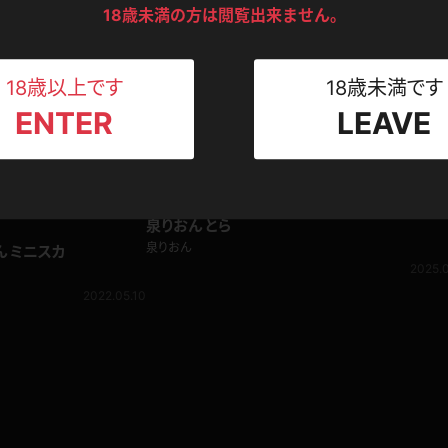
ンツ
下着
セーター
ス
18歳未満の方は閲覧出来ません。
Tシャツ
スリップ
ト
18歳以上です
18歳未満です
ENTER
LEAVE
ねえさん
マイクロビキニ
ビキニ
ベルト
スポーツウェア
ゴルフ
ー
泉りおん とら
レオタード
陸上
泉りおん
ん ミニスカ
2025.0
体操服
2022.05.10
ーン