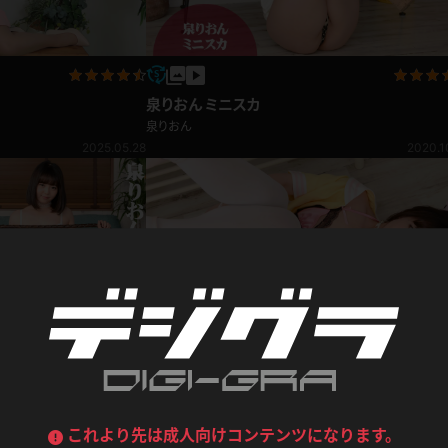
デニムスカート
ワンピース
ルーズソックス
ニーハイソックス
泉りおん ミニスカ
ジーンズ
エプロン
ハイソックス
パンスト
泉りおん
2025.05.28
2020.1
黒
オレンジ
バーテンダー
アルバイト
ベージュパンスト
網タイツ
マフラー
グローブ
紺
紫
ン
レースクイーン
ミニスカポリス
ガーターストッキング
サスペンダーストッキング
ストレッチポール
ボール
黄色
青
ーツ
女教師
CA
O
うわばき
ストラップシューズ
リコーダー
マジックハンド
ピンク
いちご
T
ドレス
巫女
着物
ブーツ
サンダル
水鉄砲
三輪車
バックレース
全身パンツ
泉りおん スクールコス
ガーリー
ふりふり衣装
ハイヒール
裸足
泉りおん
鉄棒
足漕ぎマシーン
2020.08.31
2020.0
これより先は成人向けコンテンツになります。