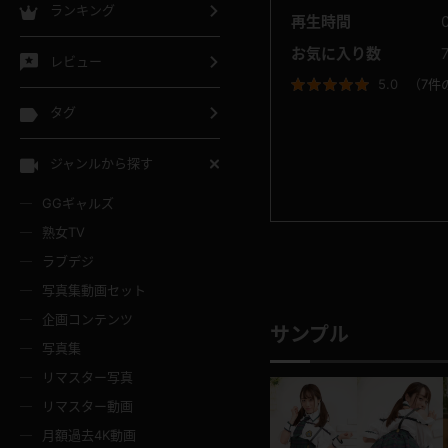
ランキング
再生時間
お気に入り数
レビュー
5.0
（
7件
タグ
ジャンルから探す
GGギャルズ
熟女TV
ラブデジ
写真集動画セット
企画コンテンツ
サンプル
写真集
リマスター写真
リマスター動画
月額過去4K動画