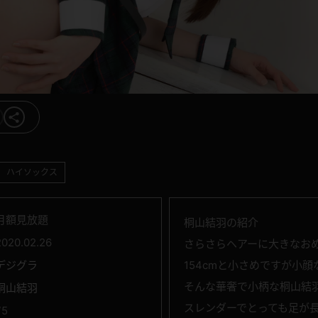
ハイソックス
月額見放題
桐山結羽の紹介
2020.02.26
さらさらヘアーに大きなお
デジグラ
154cmと小さめですが小
そんな華奢で小柄な桐山結
桐山結羽
スレンダーでとっても足が
75