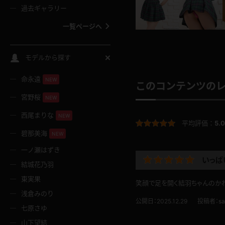
過去ギャラリー
一覧ページへ
スクールコス
モデルから探す
命永遠
NEW
バスタオル
このコンテンツの
宮野桜
NEW
全裸
西尾まりな
NEW
平均評価：
5.0
碧那美海
NEW
レースリミテーション
一ノ瀬はずき
いっぱ
結城花乃羽
クリスマス
東実果
笑顔で足を開く結羽ちゃんのかわ
浅倉みのり
ボディタイツ
公開日：2025.12.29
投稿者：
sa
七原さゆ
山下望結