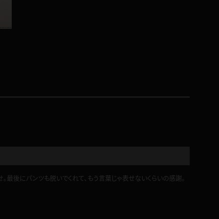
コート
ズボン
ミニスカ
ハロウィン
ボディスーツ
せ。最後にパンツも脱いでくれて、もう言葉じゃ表せないくらいの感謝。
チャイナドレス