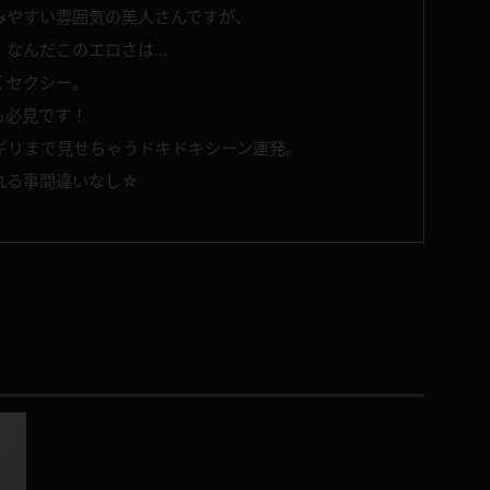
みやすい雰囲気の美人さんですが、
！なんだこのエロさは…
くセクシー。
も必見です！
ギリまで見せちゃうドキドキシーン連発。
れる事間違いなし☆