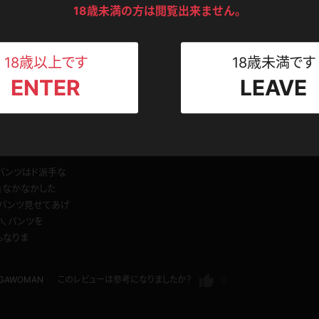
ンツ
下着
セーター
ead
18歳未満の方は閲覧出来ません。
ス
s really smooth, and you can see the beautiful goose bumps. I'm happy to
Tシャツ
スリップ
ト
18歳以上です
18歳未満です
0
hitely
このレビューは参考になりましたか？
ENTER
LEAVE
ねえさん
マイクロビキニ
ビキニ
ベルト
スポーツウェア
ゴルフ
ー
にいくぜ
レオタード
陸上
パンツはド派手な
ん」なかなかした
いパンツ見せてあげ
体操服
い、パンツを
もなりま
ーン
0
IGAWOMAN
このレビューは参考になりましたか？