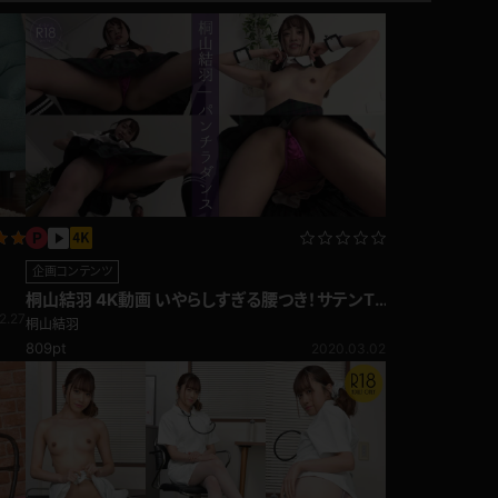
企画コンテンツ
桐山結羽 4K動画 いやらしすぎる腰つき！サテンT
2.27
バックでパンチラダンス♪
桐山結羽
809pt
2020.03.02