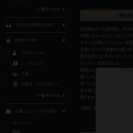
ウェディングドレス
一覧ページへ
後ろ指
インコート
カーディガン
コート
私服
ソックス
モデルの特徴から探す
透き通るような透明感に、まば
スローブ
キャミソール
ズボン
地雷風コーデ
可愛いスクールコスでのパンチラ
熟女
中間ソックス
衣装から探す
スカートを捲ってパンティーを見
ギャル
白
可愛いおへそと素敵なお腹も見
け
ハイレグ
ミニスカ
主婦
コスチューム
黒パンスト
巨乳
後ろを向けば、Ｔバックのパンテ
メガネ
パイパン
レッグウェア
パンティーを脱ぎました。
ベージュ
イドル風
バニーガール
ハロウィ
エステ
素晴らしい下半身が堪りません
ガーターリング
軟体
下着
バランスボール
腕パンを見せてくれます。
スレンダー
グレー
指パンも見せてくれます。
小道具・アクセサリー
バゲー
コスプレ
ボディス
女医
ローファー
ムチムチ
後ろ指パンも有ります。
フラフープ
一覧ページへ
ミニマム
堪りません、堪りません。
水色
スチェ
SM衣装
チャイナ
袴
レースアップパンプス
長身
自転車
公開日：2023.11.17
投稿者：
コ
企画コンテンツから探す
色白
紐
服
ボディコン
ドレス
和服
下駄
ストーリー
一覧ページへ
棒
舐め