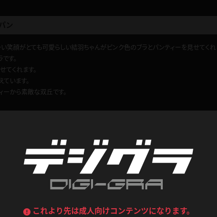
喪服
ボディコン
パン
デニムスカート
ワンピース
ルーズソックス
ニーハイソックス
ゆい笑顔がとても可愛らしい結羽ちゃんがピンク色のブラとパンティーを見せてくれ
ジーンズ
エプロン
です。
ハイソックス
パンスト
せてくれます。
黒
オレンジ
えています。
バーテンダー
アルバイト
ベージュパンスト
網タイツ
ィーから素敵な双丘です。
マフラー
グローブ
紺
紫
ン
レースクイーン
ミニスカポリス
。
ガーターストッキング
サスペンダーストッキング
ストレッチポール
ボール
黄色
青
ーツ
女教師
CA
O
うわばき
ストラップシューズ
リコーダー
マジックハンド
ピンク
いちご
T
ドレス
巫女
着物
ブーツ
サンダル
0
水鉄砲
三輪車
ロくん
このレビューは参考になりましたか？
バックレース
全身パンツ
ガーリー
ふりふり衣装
ハイヒール
裸足
鉄棒
足漕ぎマシーン
これより先は成人向けコンテンツになります。