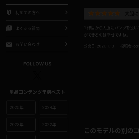
シャツ
スリップ
部屋着
初めての方へ
大胆に
イクロビキニ
ビキニ
競泳水着
１作目から大胆にパンツを脱い
よくある質問
ができるのは幸せですね。
ポーツウェア
ゴルフ
ジャージ
お問い合わせ
公開日：2021.11.13
投稿者：
od
オタード
陸上
テニス
FOLLOW US
操服
単品コンテンツ年別ベスト
2025年
2024年
2023年
2022年
このモデルの別の