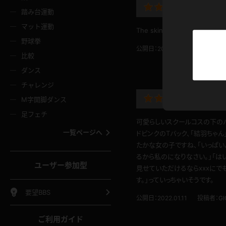
ニムスカート
ワンピース
ホットパ
メイド
pie br
ーズソックス
ニーハイソックス
短ソック
踏み台運動
マット運動
The skin around the crotch i
ーンズ
エプロン
普段着
彼シャツ
イソックス
パンスト
白パンス
野球拳
公開日：2022.05.05
投稿者：
w
オレンジ
茶色
比較
ーテンダー
アルバイト
お天気お
水着
ージュパンスト
網タイツ
ガーター
ダンス
フラー
グローブ
ニプレス
紫
赤
チャレンジ
ースクイーン
ミニスカポリス
ナース
スクミズ
ーターストッキング
サスペンダーストッキング
スニーカ
ド派手
M字開脚ダンス
トレッチポール
ボール
縄跳び
色
青
緑
足フェチ
教師
CA
OL
スパッツ
可愛らしいスクールコスの下の
わばき
ストラップシューズ
パンプス
コーダー
マジックハンド
オイル
一覧ページへ
ドピンクのTバック、「結羽ちゃ
ンク
いちご
Tバック
たかな女の子ですね、「いっぱ
女
着物
浴衣
チアリーダー
ーツ
サンダル
足袋
るから私のになりなさい。」「は
鉄砲
三輪車
鏡
ユーザー参加型
見せていただけるならxxxにで
ックレース
全身パンツ
アンスコ
ーリー
ふりふり衣装
アンミラ
す。」っていっちゃいそうです。
イヒール
裸足
棒
足漕ぎマシーン
開脚マシ
要望BBS
公開日：2022.01.11
投稿者：
G
着
セーター
パーカー
ご利用ガイド