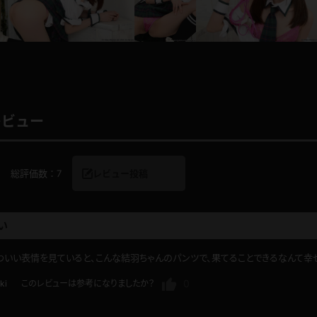
レインコート
カーディガン
バスローブ
キャミソール
レビュー
透け
ハイレグ
総評価数：
7
レビュー投稿
アイドル風
バニーガール
い
サバゲー
コスプレ
いい表情を見ていると、こんな結羽ちゃんのパンツで、果てることできるなんて幸
ビスチェ
SM衣装
0
ki
このレビューは参考になりましたか？