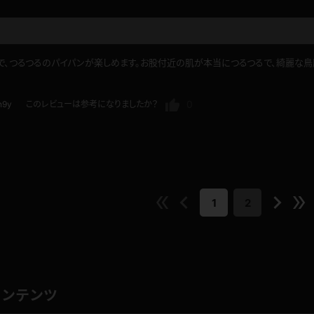
で、つるつるのパイパンが楽しめます。お股付近の肌が本当につるつるで、綺麗な鳥
0
n9y
このレビューは参考になりましたか？
1
2
コンテンツ