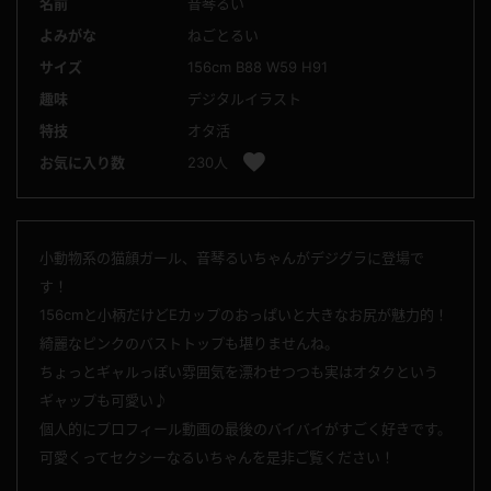
名前
音琴るい
よみがな
ねごとるい
サイズ
156cm B88 W59 H91
趣味
デジタルイラスト
特技
オタ活
お気に入り数
230人
小動物系の猫顔ガール、音琴るいちゃんがデジグラに登場で
す！
156cmと小柄だけどEカップのおっぱいと大きなお尻が魅力的！
綺麗なピンクのバストトップも堪りませんね。
ちょっとギャルっぽい雰囲気を漂わせつつも実はオタクという
ギャップも可愛い♪
個人的にプロフィール動画の最後のバイバイがすごく好きです。
可愛くってセクシーなるいちゃんを是非ご覧ください！