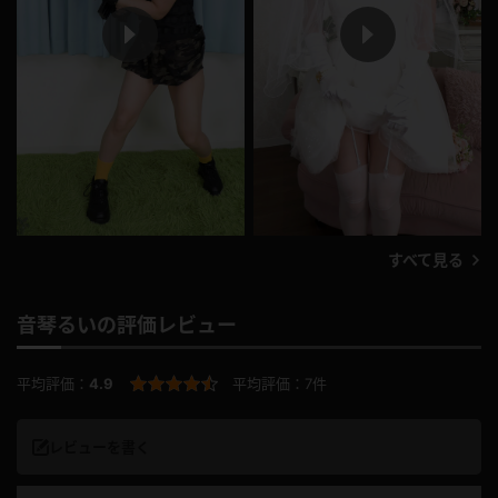
P
P
l
l
a
a
y
y
V
V
すべて見る
i
i
音琴るいの評価レビュー
d
d
平均評価：
4.9
平均評価：
7件
e
e
レビューを書く