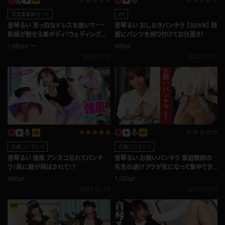
写真集動画セット
VR
音琴るい 真っ白なドレスを脱いで・・・
音琴るい おしおきパンチラ 【3DVR】 顔
新婦が魅せる美ボディ！ウェディングド
面にパンツを擦り付けてお仕置き！
レス
1,980pt ～
980pt
2025.11.12
2025.11.01
企画コンテンツ
企画コンテンツ
音琴るい 強風 アンスコ忘れてパンチ
音琴るい お願いパンチラ 家庭教師の
ラ！風に服が飛ばされて！？
先生の透けブラが気になって集中でき
ない！
980pt
1,280pt
2025.10.23
2025.10.16