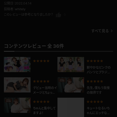
very varied so you have to really enjoy the model
公開日：2022.04.14
投稿者：
whitely
このレビューは参考になりましたか？
0
すべて見る
コンテンツレビュー 全 36件
鮮やかなピンクの
パンツとブラジャ
ー
デビュー当時のイ
先生、僕もう我慢
メージとちょっと
の限界です
チェンジ？