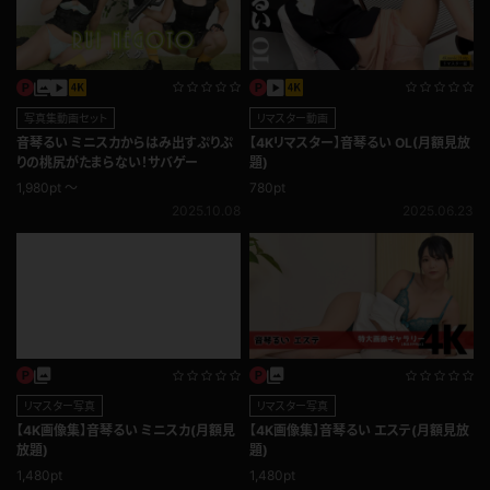
写真集動画セット
リマスター動画
音琴るい ミニスカからはみ出すぷりぷ
【4Kリマスター】音琴るい OL(月額見放
りの桃尻がたまらない！サバゲー
題)
1,980pt ～
780pt
2025.10.08
2025.06.23
リマスター写真
リマスター写真
【4K画像集】音琴るい ミニスカ(月額見
【4K画像集】音琴るい エステ(月額見放
放題)
題)
1,480pt
1,480pt