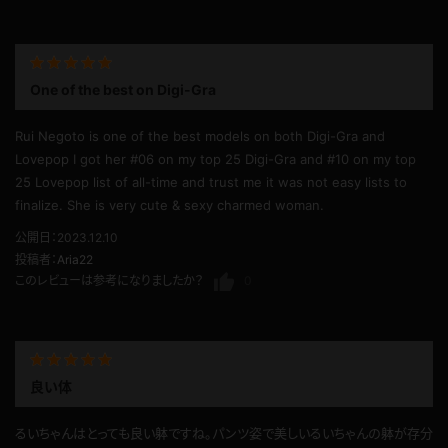
投稿者：
sayumita
このレビューは参考になりましたか？
0
One of the best on Digi-Gra
Rui Negoto is one of the best models on both Digi-Gra and
Lovepop I got her #06 on my top 25 Digi-Gra and #10 on my top
25 Lovepop list of all-time and trust me it was not easy lists to
finalize. She is very cute & sexy charmed woman.
公開日：2023.12.10
投稿者：
Aria22
このレビューは参考になりましたか？
0
良い体