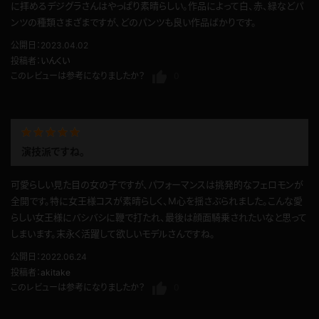
るいちゃんはとっても良い躰ですね。パンツ姿で美しいるいちゃんの躰が存分
に拝めるデジグラさんはやっぱり素晴らしい。作品によって白、赤、緑などパ
ンツの種類さまざまですが、どのパンツも良い作品ばかりです。
公開日：2023.04.02
投稿者：
いんくい
このレビューは参考になりましたか？
0
演技派ですね。
可愛らしい見た目の女の子ですが、パフォーマンスは挑発的なフェロモンが
全開です。特に女王様コスが素晴らしく、M心を揺さぶられました。こんな愛
らしい女王様にバシバシに鞭で打たれ、最後は顔面騎乗されたいなと思って
しまいます。末永く活躍して欲しいモデルさんですね。
公開日：2022.06.24
投稿者：
akitake
このレビューは参考になりましたか？
0