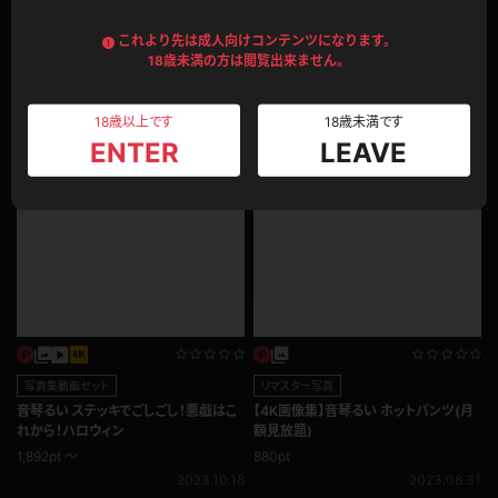
これより先は成人向けコンテンツになります。
18歳未満の方は閲覧出来ません。
企画コンテンツ
VR
音琴るい 眼の前でブラも生おっぱいを
音琴るい 【3DVR】 お願い事を叶えてく
18歳以上です
18歳未満です
見放題！いつでも来てほしい訪問販売
れる推しの娘の美尻 尻フェチ
ENTER
LEAVE
825pt
709pt
2023.11.11
2023.11.04
写真集動画セット
リマスター写真
音琴るい ステッキでごしごし！悪戯はこ
【4K画像集】音琴るい ホットパンツ(月
れから！ハロウィン
額見放題)
1,892pt ～
880pt
2023.10.18
2023.08.31