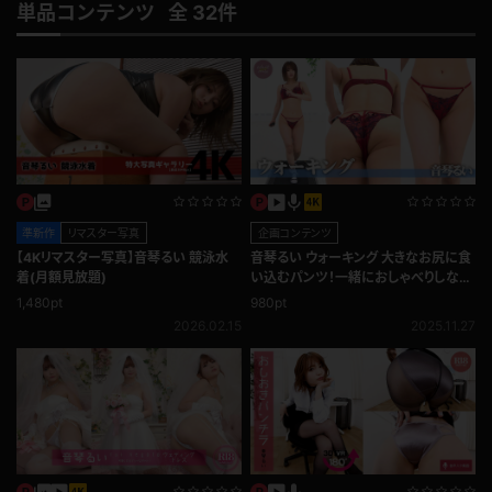
単品コンテンツ 全 32件
準新作
リマスター写真
企画コンテンツ
【4Kリマスター写真】音琴るい 競泳水
音琴るい ウォーキング 大きなお尻に食
着(月額見放題)
い込むパンツ！一緒におしゃべりしなが
ら♪
1,480pt
980pt
2026.02.15
2025.11.27