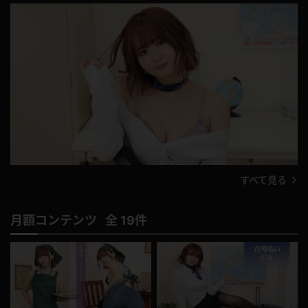
i
d
e
o
すべて見る
月額コンテンツ 全 19件