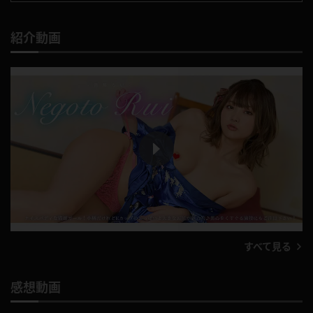
紹介動画
P
l
a
すべて見る
y
V
感想動画