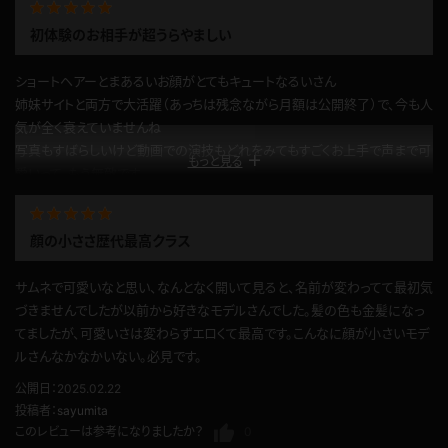
o
o
初体験のお相手が超うらやましい
ショートヘアーとまあるいお顔がとてもキュートなるいさん
姉妹サイトと両方で大活躍（あっちは残念ながら月額は公開終了）で、今も人
気が全く衰えていませんね
写真もすばらしいけど動画での演技もどれをみてもすごくお上手で声まで可
もっと見る
愛いって、もう無敵です
さらに…さすがにこちらのコンテンツではフォーカスは難しいですが初体験
の時にすでに後ろで絶頂したという頑丈な門をお持ちであることも有名です
顔の小ささ歴代最高クラス
お相手がうらやましいですなぁ
予定されているかは定かではないですが、また登場してくださることを期待
サムネで可愛いなと思い、なんとなく開いて見ると、名前が変わってて最初気
してます！
づきませんでしたが以前から好きなモデルさんでした。髪の色も金髪になっ
公開日：2026.06.12
てましたが、可愛いさは変わらずエロくて最高です。こんなに顔が小さいモデ
投稿者：
ともや０２１３
ルさんなかなかいない。必見です。
このレビューは参考になりましたか？
0
公開日：2025.02.22