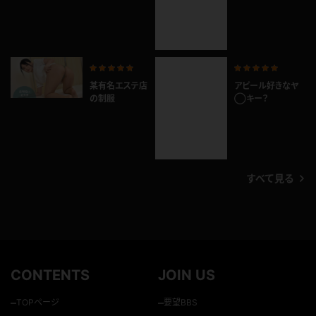
ちゃんと集中して
キュートなるいち
ますよ！
ゃんにエッチな誘
惑をされまくり♥
某有名エステ店
アピール好きなヤ
の制服
◯キー？
すべて見る
CONTENTS
JOIN US
–
–
TOPページ
要望BBS
–
月額見放題
GUIDE
–
単品コンテンツ
–
モデル
–
初めての方へ
–
ショート動画
–
よくある質問