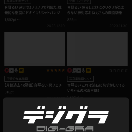
写真集動画セット
企画コンテンツ
音琴るい 超元気！ノリノリで前蹴り、挑
音琴るい 焦らしと顔にグリグリがたま
発的な態度にドキドキ！ホットパンツ
らない神対応おねぇさんの顔面騎乗
1,892pt ～
825pt
2023.12.10
2023.11.30
月額過去4K動画
写真集動画セット
【月額過去4K動画】音琴るい 尻フェチ
音琴るい これは流石に恥ずかしい！る
いちゃんの水着三昧！
518pt
1,892pt ～
2023.11.29
2023.11.19