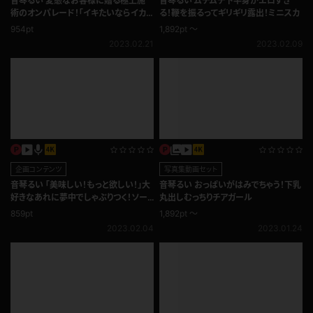
音琴るい 変態なお客様に贈る極上施
音琴るい ムチムチ下半身がエロすぎ
術のオンパレード！「イキたいならイカ
る！鞭を振るってギリギリ露出！ミニスカ
せてくださいってちゃんと言ってくださ
954pt
1,892pt ～
い」エステ編
2023.02.21
2023.02.09
企画コンテンツ
写真集動画セット
音琴るい 「美味しい！もっと欲しい！」大
音琴るい おっぱいがはみでちゃう！下乳
好きなあれに夢中でしゃぶりつく！ソー
丸出しむっちりチアガール
セージ舐め編
859pt
1,892pt ～
2023.02.04
2023.01.24