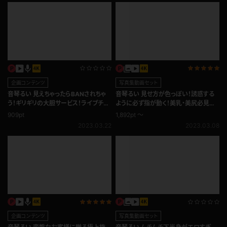
企画コンテンツ
写真集動画セット
音琴るい 見えちゃったらBANされちゃ
音琴るい 見せ方が色っぽい！誘惑する
う！ギリギリの大胆サービス！ライブチャ
ように必ず指が動く！美乳・美尻必見の
ット
スクールコス
909pt
1,892pt ～
2023.03.22
2023.03.08
企画コンテンツ
写真集動画セット