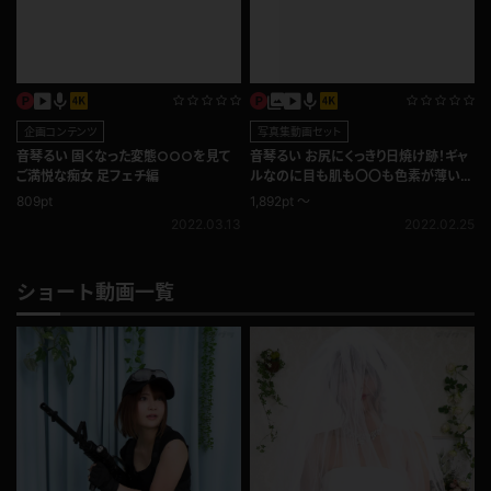
企画コンテンツ
写真集動画セット
音琴るい 固くなった変態○○○を見て
音琴るい お尻にくっきり日焼け跡！ギャ
ご満悦な痴女 足フェチ編
ルなのに目も肌も〇〇も色素が薄い
100％透明感！ブルマ
809pt
1,892pt ～
2022.03.13
2022.02.25
ショート動画一覧