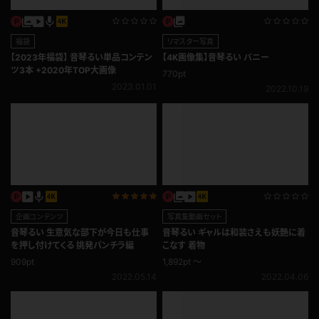
リマスター写真
【4K画像集】音琴るい バニー
770pt
福袋
2022.10.19
【2023年福袋】 音琴るい単品コンテン
ツ3本 +2020年TOP大画像
2023.01.01
企画コンテンツ
写真集動画セット
音琴るい 生意気な部下が今日も仕事
音琴るい ギャルは和装さえも妖艶に着
を押し付けてくる 挑発パンチラ編
こなす 着物
909pt
1,892pt ～
2022.05.14
2022.04.06