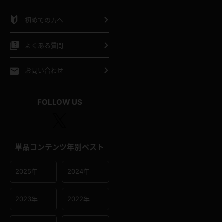
シャツ
スリップ
部屋着
初めての方へ
イクロビキニ
ビキニ
競泳水着
よくある質問
ポーツウェア
ゴルフ
ジャージ
お問い合わせ
オタード
陸上
テニス
FOLLOW US
操服
単品コンテンツ年別ベスト
2025年
2024年
2023年
2022年