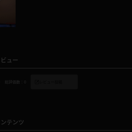
レインコート
カーディガン
バスローブ
キャミソール
レビュー
透け
ハイレグ
0
総評価数：
0
レビュー投稿
アイドル風
バニーガール
サバゲー
コスプレ
ビスチェ
SM衣装
コンテンツ