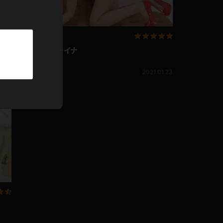
パーカー
部屋着
枢木あおい チャイナ
競泳水着
枢木あおい
1.16
2021.01.23
ジャージ
テニス