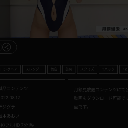
ロングヘア
スレンダー
色白
美尻
スクミズ
Tバック
4K
単品コンテンツ
月額見放題コンテンツにて公
2022.08.12
動画もダウンロード可能です
デジグラ
画です。
枢木あおい
4K/フルHD 7分1秒