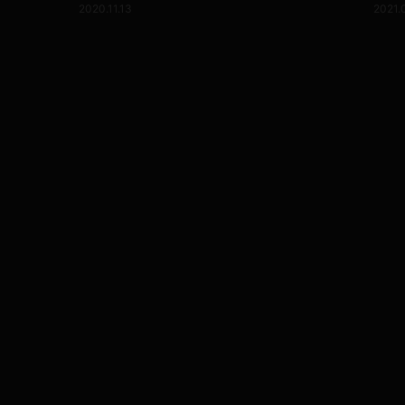
2020.11.13
2021.0