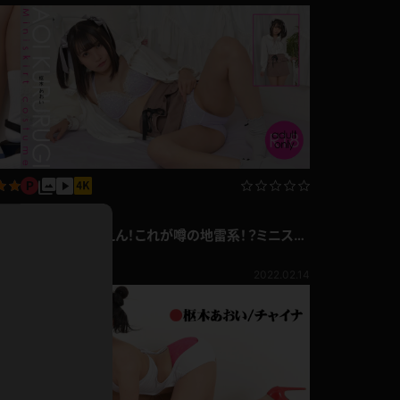
ドレス
ホットパンツ
短ソックス
普段着
白パンスト
茶色
お天気おねえさん
ガーターベルト
ニプレス
赤
ナース
スニーカー
写真集動画セット
縄跳び
枢木あおい ぴえん！これが噂の地雷系！？ミニスカ
緑
1.08
ート
枢木あおい
L
パンプス
1,892pt ～
オイル
2022.02.14
バック
浴衣
足袋
鏡
アンスコ
アンミラ
開脚マシーン