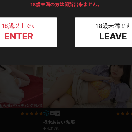
ンツ
下着
セーター
18歳未満の方は閲覧出来ません。
ス
Tシャツ
スリップ
ト
18歳以上です
18歳未満です
枢木あおい プロフィール動画
ENTER
LEAVE
ねえさん
マイクロビキニ
ビキニ
枢木あおい
た声と笑顔★小悪魔的な
ベルト
ラダンス
2020.1
2020.12.05
スポーツウェア
ゴルフ
ー
レオタード
陸上
体操服
ーン
枢木あおい 私服
枢木あおい