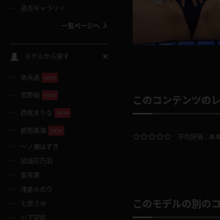
過去ギャラリー
一覧ページへ
スクールコス
モデルから探す
命永遠
NEW
バスタオル
宮野桜
NEW
このコンテンツの
全裸
西尾まりな
NEW
碧那美海
NEW
平均評価：
0.
レースリミテーション
一ノ瀬はずき
結城花乃羽
クリスマス
東実果
浅倉みのり
ボディタイツ
このモデルの別の
七原さゆ
山下望結