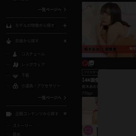
ウェディングドレス
一覧ページへ
インコート
カーディガン
コート
私服
ソックス
モデルの特徴から探す
スローブ
キャミソール
ズボン
地雷風コーデ
熟女
中間ソックス
衣装から探す
ギャル
白
け
ハイレグ
ミニスカ
主婦
コスチューム
黒パンスト
巨乳
メガネ
パイパン
レッグウェア
ベージュ
イドル風
バニーガール
ハロウィ
エステ
ガーターリング
軟体
リマスター写真
下着
バランスボール
【4K画像集】枢木あおい 
スレンダー
グレー
小道具・アクセサリー
バゲー
コスプレ
ボディス
枢木あおい
女医
ローファー
ムチムチ
770pt
フラフープ
一覧ページへ
ミニマム
水色
スチェ
SM衣装
チャイナ
袴
レースアップパンプス
長身
自転車
企画コンテンツから探す
色白
紐
服
ボディコン
ドレス
和服
下駄
ストーリー
一覧ページへ
棒
舐め