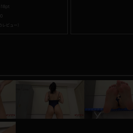
518pt
10
のレビュー
）