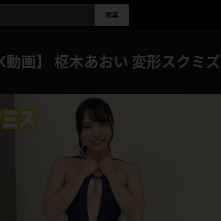
検索
K動画】 枢木あおい 変形スクミズ