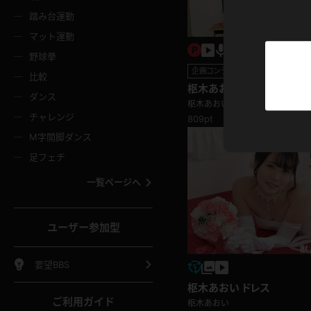
ニムスカート
ワンピース
ホットパ
メイド
ーズソックス
ニーハイソックス
短ソック
踏み台運動
マット運動
ーンズ
エプロン
普段着
彼シャツ
イソックス
パンスト
白パンス
野球拳
企画コンテンツ
オレンジ
茶色
比較
ーテンダー
アルバイト
お天気お
水着
枢木あおい 4K動画 甘え
ージュパンスト
網タイツ
ガーター
ダンス
フラー
グローブ
ニプレス
挑発がたまらない！パンチ
枢木あおい
紫
赤
チャレンジ
809pt
ースクイーン
ミニスカポリス
ナース
スクミズ
ーターストッキング
サスペンダーストッキング
スニーカ
M字開脚ダンス
トレッチポール
ボール
縄跳び
色
青
緑
足フェチ
教師
CA
OL
スパッツ
わばき
ストラップシューズ
パンプス
コーダー
マジックハンド
オイル
一覧ページへ
ンク
いちご
Tバック
女
着物
浴衣
チアリーダー
ーツ
サンダル
足袋
鉄砲
三輪車
鏡
ユーザー参加型
ックレース
全身パンツ
アンスコ
ーリー
ふりふり衣装
アンミラ
イヒール
裸足
棒
足漕ぎマシーン
開脚マシ
要望BBS
着
セーター
パーカー
枢木あおい ドレス
ご利用ガイド
枢木あおい