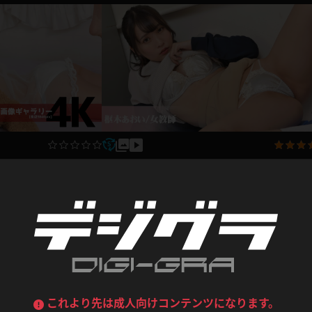
喪服
ボディコン
デニムスカート
ワンピース
ルーズソックス
ニーハイソックス
ジーンズ
エプロン
ハイソックス
パンスト
黒
オレンジ
バーテンダー
アルバイト
ベージュパンスト
網タイツ
マフラー
グローブ
紺
紫
ン
レースクイーン
ミニスカポリス
枢木あおい OL,女教師
ガーターストッキング
サスペンダーストッキング
ストレッチポール
ボール
枢木あおい
部屋着
黄色
青
2022.0
ーツ
女教師
CA
O
うわばき
ストラップシューズ
リコーダー
マジックハンド
2023.03.06
ピンク
いちご
T
ドレス
巫女
着物
ブーツ
サンダル
水鉄砲
三輪車
バックレース
全身パンツ
ガーリー
ふりふり衣装
ハイヒール
裸足
鉄棒
足漕ぎマシーン
これより先は成人向けコンテンツになります。