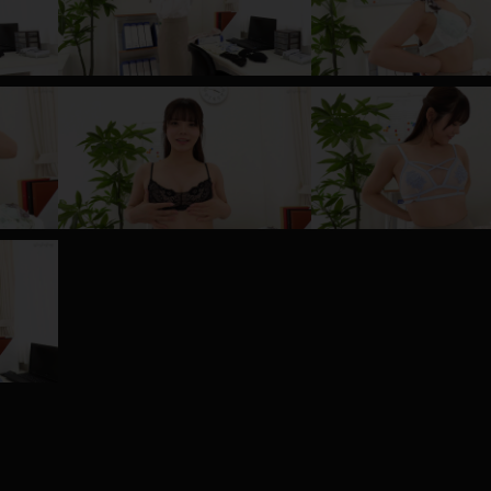
レインコート
カーディガン
バスローブ
キャミソール
透け
ハイレグ
アイドル風
バニーガール
サバゲー
コスプレ
ビスチェ
SM衣装