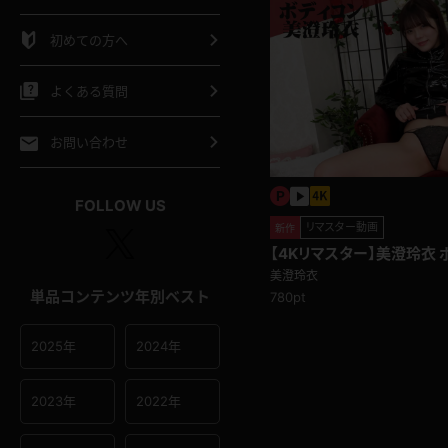
シャツ
スリップ
部屋着
初めての方へ
イクロビキニ
ビキニ
競泳水着
よくある質問
ポーツウェア
ゴルフ
ジャージ
お問い合わせ
オタード
陸上
テニス
FOLLOW US
リマスター動画
新作
操服
【4Kリマスター】美澄玲衣 
題)
美澄玲衣
単品コンテンツ年別ベスト
780pt
2025年
2024年
2023年
2022年