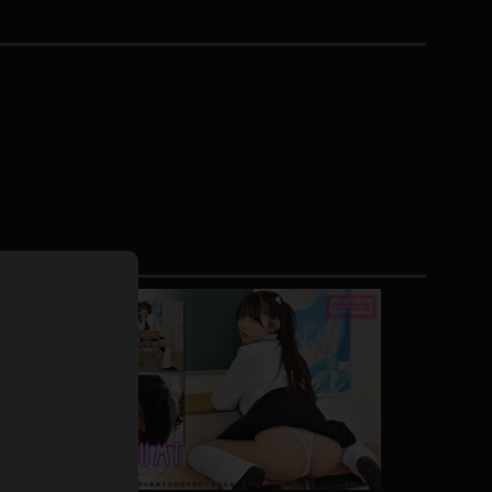
ドレス
ホットパンツ
短ソックス
普段着
白パンスト
茶色
お天気おねえさん
ガーターベルト
ニプレス
赤
ナース
スニーカー
縄跳び
緑
L
パンプス
オイル
バック
浴衣
足袋
鏡
アンスコ
アンミラ
開脚マシーン