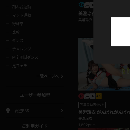
ニムスカート
ワンピース
ホットパ
メイド
ーズソックス
ニーハイソックス
短ソック
踏み台運動
美澄玲衣 ボディコン
マット運動
ーンズ
エプロン
普段着
彼シャツ
美澄玲衣
イソックス
パンスト
白パンス
野球拳
オレンジ
茶色
比較
ーテンダー
アルバイト
お天気お
水着
ージュパンスト
網タイツ
ガーター
ダンス
フラー
グローブ
ニプレス
紫
赤
チャレンジ
ースクイーン
ミニスカポリス
ナース
スクミズ
ーターストッキング
サスペンダーストッキング
スニーカ
M字開脚ダンス
トレッチポール
ボール
縄跳び
色
青
緑
足フェチ
教師
CA
OL
スパッツ
わばき
ストラップシューズ
パンプス
コーダー
マジックハンド
オイル
一覧ページへ
ンク
いちご
Tバック
女
着物
浴衣
チアリーダー
ーツ
サンダル
足袋
鉄砲
三輪車
鏡
ユーザー参加型
ックレース
全身パンツ
アンスコ
ーリー
ふりふり衣装
アンミラ
イヒール
裸足
写真集動画セット
棒
足漕ぎマシーン
開脚マシ
要望BBS
美澄玲衣 がんばれがんば
も見せちゃうチアリーダー
着
セーター
パーカー
美澄玲衣
1,892pt ～
ご利用ガイド