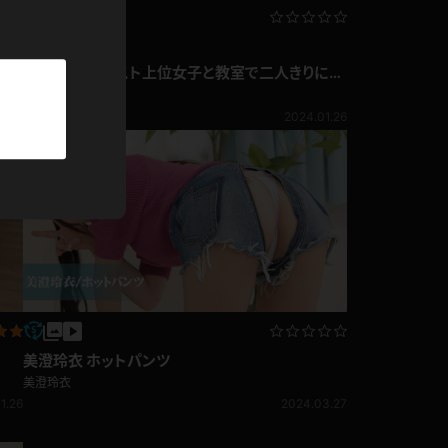
パーカー
写真集動画セット
部屋着
美澄玲衣 カースト上位女子と教室で二人きりにな
月額
ったらどうなる！？スクールコス
美澄玲衣
1,892pt ～
2024.01.26
7.09
競泳水着
ジャージ
テニス
美澄玲衣 ホットパンツ
美澄玲衣
1.26
2024.03.27