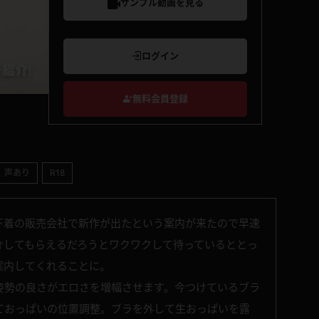
サンプル動画を見る
ログイン
無料会員登録
声あり
R18
下着の販売会社で新作が出たという案内が来たので早速
介してもらえるだろうとワクワクして待っているととっ
案内してくれることに。
姿勢の良さがエロさを増幅させます。今つけているブラ
ておっぱいの位置調整。ブラを外して生おっぱいを露