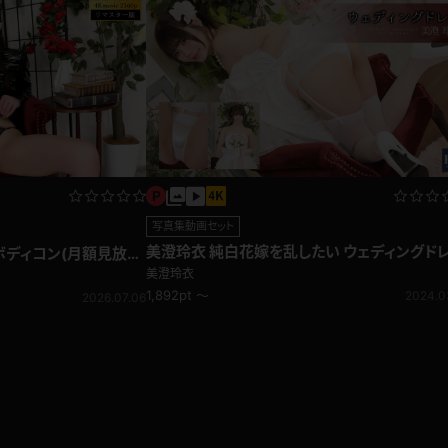
写真集動画セット
美澄玲衣 純白花嫁を乱したい ウェディングド
ボディコン(月額見放
美澄玲衣
1,892pt ～
2024.0
2026.07.06