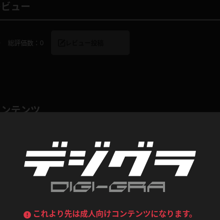
喪服
ボディコン
レビュー
デニムスカート
ワンピース
ルーズソックス
ニーハイソックス
0
総評価数：
0
レビュー投稿
ジーンズ
エプロン
ハイソックス
パンスト
黒
オレンジ
バーテンダー
アルバイト
ベージュパンスト
網タイツ
マフラー
グローブ
紺
紫
コンテンツ
ン
レースクイーン
ミニスカポリス
ガーターストッキング
サスペンダーストッキング
ストレッチポール
ボール
黄色
青
ーツ
女教師
CA
O
うわばき
ストラップシューズ
リコーダー
マジックハンド
ピンク
いちご
T
ドレス
巫女
着物
ブーツ
サンダル
水鉄砲
三輪車
バックレース
全身パンツ
ガーリー
ふりふり衣装
ハイヒール
裸足
鉄棒
足漕ぎマシーン
これより先は成人向けコンテンツになります。