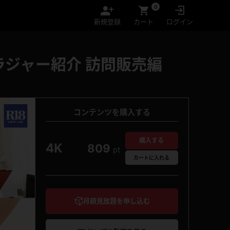
0
新規登録
カート
ログイン
ラジャー紹介 訪問販売編
コンテンツを購入する
購入する
4K
809
pt
カート
に入れる
月額見放題を申し込む