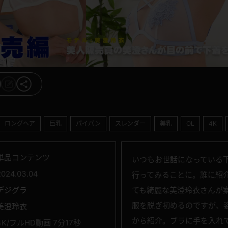
ロングヘア
巨乳
パイパン
スレンダー
美乳
OL
4K
単品コンテンツ
いつもお世話になっている
2024.03.04
行ってみることに。誰に紹
デジグラ
ても綺麗な美澄玲衣さんが
服を脱ぎ初めるのですが、
美澄玲衣
から紹介。ブラに手を入れ
4K/フルHD動画 7分17秒