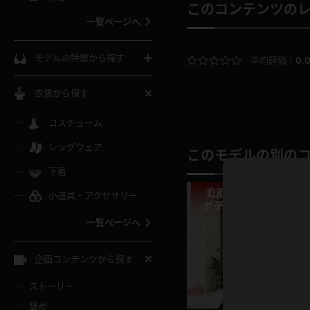
ウェディングドレス
このコンテンツの
一覧ページへ
インコート
カーディガン
コート
私服
ソックス
モデルの特徴から探す
平均評価：
0.
スローブ
キャミソール
ズボン
地雷風コーデ
熟女
中間ソックス
衣装から探す
ギャル
白
け
ハイレグ
ミニスカ
主婦
コスチューム
黒パンスト
巨乳
メガネ
パイパン
レッグウェア
ベージュ
このモデルの別の
イドル風
バニーガール
ハロウィ
エステ
ガーターリング
軟体
下着
バランスボール
スレンダー
グレー
小道具・アクセサリー
バゲー
コスプレ
ボディス
女医
ローファー
ムチムチ
フラフープ
一覧ページへ
ミニマム
水色
スチェ
SM衣装
チャイナ
袴
レースアップパンプス
長身
自転車
企画コンテンツから探す
色白
紐
服
ボディコン
ドレス
和服
下駄
ストーリー
一覧ページへ
棒
舐め