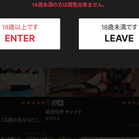
ンツ
下着
セーター
18歳未満の方は閲覧出来ません。
ス
リマスター写真
新作
Tシャツ
スリップ
ト
【8Kリマスター写真】美澄玲衣 ホットパンツ(
18歳以上です
18歳未満です
2024.02.01
見放題)
美澄玲衣
ENTER
LEAVE
1,980pt
2026.0
ねえさん
マイクロビキニ
ビキニ
ベルト
スポーツウェア
ゴルフ
ー
レオタード
陸上
体操服
美澄玲衣 チャイナ
ーン
美澄玲衣
れ！応援の為ならどこで
2024.0
2024.04.21