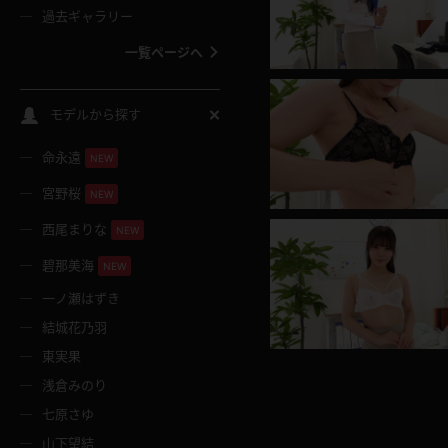
過去ギャラリー
一覧ページへ
スクールコス
モデルから探す
命永遠
NEW
バスタオル
宮野桜
NEW
全裸
西尾まりな
NEW
碧那美海
NEW
レースリミテーション
一ノ瀬はずき
結城花乃羽
クリスマス
東実果
浅倉みのり
ボディタイツ
七原さゆ
山下望結