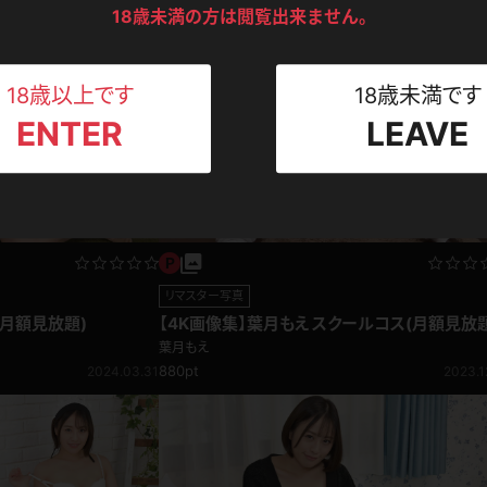
ンツ
下着
セーター
ス
18歳未満の方は閲覧出来ません。
Tシャツ
スリップ
ト
18歳以上です
18歳未満です
ENTER
LEAVE
ねえさん
マイクロビキニ
ビキニ
ベルト
スポーツウェア
ゴルフ
ー
レオタード
陸上
リマスター写真
体操服
(月額見放題)
【4K画像集】葉月もえ スクールコス(月額見放題
葉月もえ
880pt
2024.03.31
2023.1
ーン