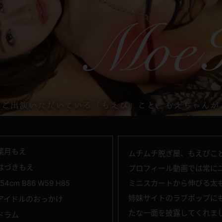
葉月もえ
ムチムチ脱ぎ屋、もえぴこ
はづきもえ
プロフィール動画では常に
154cm B86 W59 H85
ミニスカートから伸びる太
姉妹サイトのラブポップに
アイドルのおっかけ
たな一面を披露してくれま
ドラム