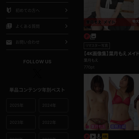
シャツ
スリップ
部屋着
初めての方へ
イクロビキニ
ビキニ
競泳水着
よくある質問
ポーツウェア
ゴルフ
ジャージ
お問い合わせ
リマスター写真
【4K画像集】葉月もえ メイ
オタード
陸上
テニス
葉月もえ
FOLLOW US
770pt
操服
単品コンテンツ年別ベスト
2025年
2024年
2023年
2022年