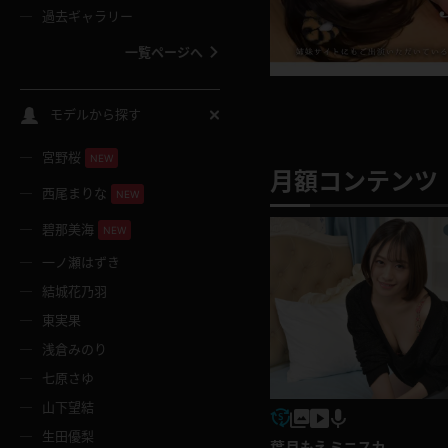
過去ギャラリー
一覧ページへ
スクールコス
モデルから探す
宮野桜
バスタオル
NEW
月額コンテンツ 
西尾まりな
NEW
全裸
碧那美海
NEW
一ノ瀬はずき
レースリミテーション
結城花乃羽
東実果
クリスマス
浅倉みのり
七原さゆ
ボディタイツ
山下望結
生田優梨
ウェディングドレス
葉月もえ ミニスカ