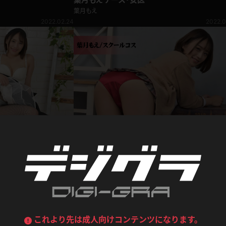
葉月もえ
2022.02.24
2022.0
デニムスカート
ワンピース
ルーズソックス
ニーハイソックス
ジーンズ
エプロン
ハイソックス
パンスト
黒
オレンジ
バーテンダー
アルバイト
ベージュパンスト
網タイツ
マフラー
グローブ
紺
紫
ン
レースクイーン
ミニスカポリス
ガーターストッキング
サスペンダーストッキング
ストレッチポール
ボール
黄色
青
ーツ
女教師
CA
O
葉月もえ スクールコス
うわばき
ストラップシューズ
リコーダー
マジックハンド
葉月もえ
ピンク
いちご
T
2022.01.05
2021.1
ドレス
巫女
着物
ブーツ
サンダル
水鉄砲
三輪車
バックレース
全身パンツ
ガーリー
ふりふり衣装
ハイヒール
裸足
鉄棒
足漕ぎマシーン
これより先は成人向けコンテンツになります。
全 9件