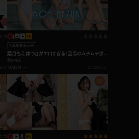
写真集動画セット
葉月もえ 体つきがエロすぎる！至高のムチムチボ
ディ 競泳水着
葉月もえ
1,892pt ～
9.27
2022.02.21