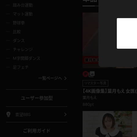
ニムスカート
ワンピース
ホットパ
メイド
ーズソックス
ニーハイソックス
短ソック
踏み台運動
マット運動
ーンズ
エプロン
普段着
彼シャツ
イソックス
パンスト
白パンス
野球拳
オレンジ
茶色
比較
ーテンダー
アルバイト
お天気お
水着
ージュパンスト
網タイツ
ガーター
ダンス
フラー
グローブ
ニプレス
紫
赤
チャレンジ
ースクイーン
ミニスカポリス
ナース
スクミズ
ーターストッキング
サスペンダーストッキング
スニーカ
M字開脚ダンス
トレッチポール
ボール
縄跳び
色
青
緑
足フェチ
教師
CA
OL
スパッツ
わばき
ストラップシューズ
パンプス
コーダー
マジックハンド
オイル
一覧ページへ
ンク
いちご
Tバック
リマスター写真
女
着物
浴衣
チアリーダー
ーツ
サンダル
足袋
【4K画像集】葉月もえ 女医
鉄砲
三輪車
鏡
ユーザー参加型
葉月もえ
ックレース
全身パンツ
アンスコ
880pt
ーリー
ふりふり衣装
アンミラ
イヒール
裸足
棒
足漕ぎマシーン
開脚マシ
要望BBS
着
セーター
パーカー
ご利用ガイド