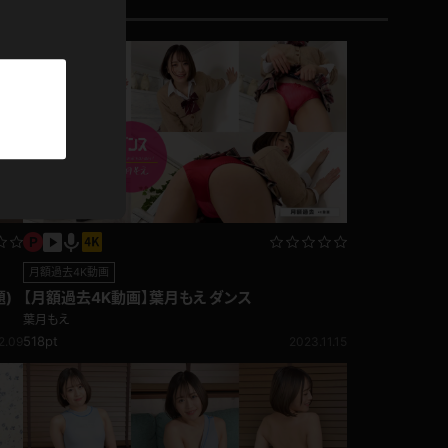
パーカー
部屋着
競泳水着
ジャージ
テニス
月額過去4K動画
)
【月額過去4K動画】葉月もえ ダンス
葉月もえ
518pt
2.09
2023.11.15