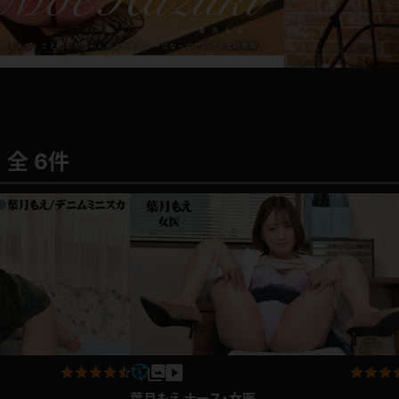
l
a
y
レインコート
カーディガン
V
バスローブ
キャミソール
i
全 6件
透け
ハイレグ
d
e
アイドル風
バニーガール
o
サバゲー
コスプレ
ビスチェ
SM衣装
喪服
ボディコン
葉月もえ ナース・女医