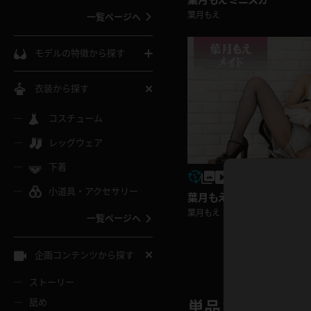
葉月もえ
一覧ページへ
インコート
カーディガン
コート
私服
ソックス
モデルの特徴から探す
スローブ
キャミソール
ズボン
地雷風コーデ
熟女
中間ソックス
衣装から探す
ギャル
白
け
ハイレグ
ミニスカ
主婦
コスチューム
黒パンスト
巨乳
メガネ
パイパン
レッグウェア
ベージュ
イドル風
バニーガール
ハロウィ
エステ
ガーターリング
軟体
下着
バランスボール
スレンダー
グレー
小道具・アクセサリー
バゲー
コスプレ
ボディス
女医
葉月もえ メイド
ローファー
ムチムチ
フラフープ
葉月もえ
一覧ページへ
ミニマム
水色
スチェ
SM衣装
チャイナ
袴
レースアップパンプス
長身
自転車
企画コンテンツから探す
色白
紐
服
ボディコン
ドレス
和服
下駄
ストーリー
一覧ページへ
棒
舐め
単品コンテンツ 