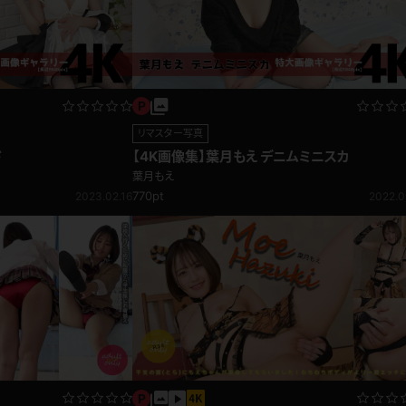
リマスター写真
ド
【4K画像集】葉月もえ デニムミニスカ
葉月もえ
770pt
2023.02.16
2022.0