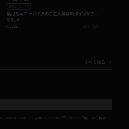
企画コンテンツ
悩殺
葉月もえ ニーハイ派のご主人様は網タイツがお気
に召さないようで... 謝罪パンチラ編
葉月もえ
1,023pt
1.06
2021.12.31
すべて見る
 woman with amazing sets ++ the PPV Zodiac Tiger set is a