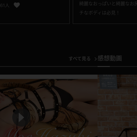
綺麗なおっぱいと綺麗なお
161人
チなボディは必見！
感想動画
すべて見る
P