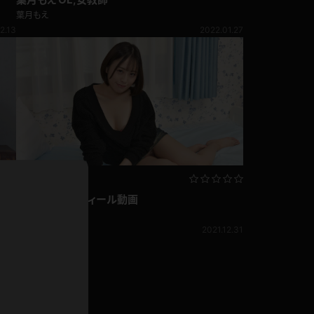
葉月もえ
2.13
2022.01.27
ホットパンツ
短ソックス
普段着
白パンスト
茶色
お天気おねえさん
ガーターベルト
ニプレス
赤
ナース
スニーカー
縄跳び
緑
L
葉月もえ プロフィール動画
パンプス
オイル
葉月もえ
バック
2.31
2021.12.31
浴衣
足袋
鏡
アンスコ
アンミラ
開脚マシーン