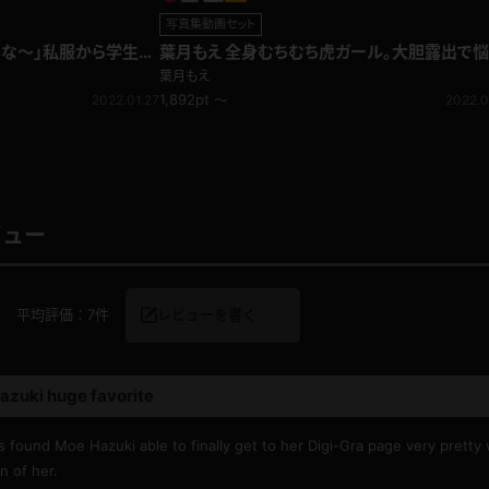
写真集動画セット
いな～」私服から学生服
葉月もえ 全身むちむち虎ガール。大胆露出で
必至！干支(寅)
葉月もえ
1,892pt ～
2022.01.27
2022.0
ビュー
平均評価：
7件
レビューを書く
azuki huge favorite
 found Moe Hazuki able to finally get to her Digi-Gra page very pretty
n of her.