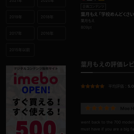
2021年
2020年
企画コンテンツ
葉月もえ 「学校めんどくさ
2019年
2018年
にお着替え編
葉月もえ
809pt
2017年
2016年
2015年以前
葉月もえの評価レ
平均評価：
5.0
Moe H
went back to the 700 models
must have if you are a big fa