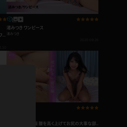
ドレス
ホットパンツ
短ソックス
渚みつき ワンピース
普段着
渚みつき
ワ
白パンスト
2020.09.26
茶色
2.30
お天気おねえさん
ガーターベルト
ニプレス
赤
ナース
スニーカー
縄跳び
緑
L
パンプス
オイル
バック
浴衣
足袋
鏡
アンスコ
アンミラ
企画コンテンツ
開脚マシーン
渚みつき 4K動画 腰を高く上げてお尻の大事な部