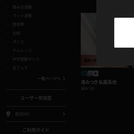
ニムスカート
ワンピース
ホットパ
メイド
ーズソックス
ニーハイソックス
短ソック
踏み台運動
マット運動
ーンズ
エプロン
普段着
彼シャツ
イソックス
パンスト
白パンス
野球拳
オレンジ
茶色
比較
ーテンダー
アルバイト
お天気お
水着
ージュパンスト
網タイツ
ガーター
ダンス
フラー
グローブ
ニプレス
紫
赤
チャレンジ
ースクイーン
ミニスカポリス
ナース
スクミズ
ーターストッキング
サスペンダーストッキング
スニーカ
M字開脚ダンス
トレッチポール
ボール
縄跳び
色
青
緑
足フェチ
教師
CA
OL
スパッツ
わばき
ストラップシューズ
パンプス
コーダー
マジックハンド
オイル
一覧ページへ
渚みつき 私服系他
ンク
いちご
Tバック
女
着物
浴衣
チアリーダー
渚みつき
ーツ
サンダル
足袋
鉄砲
三輪車
鏡
ユーザー参加型
ックレース
全身パンツ
アンスコ
ーリー
ふりふり衣装
アンミラ
イヒール
裸足
棒
足漕ぎマシーン
開脚マシ
要望BBS
着
セーター
パーカー
ご利用ガイド