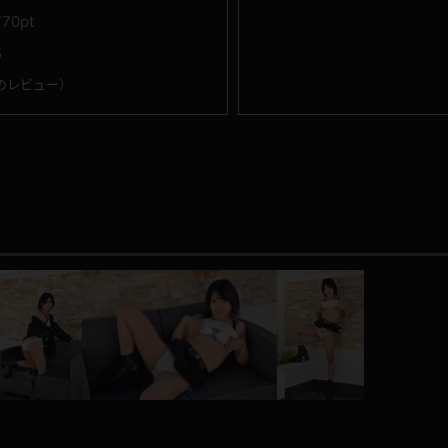
770pt
5
のレビュー
）