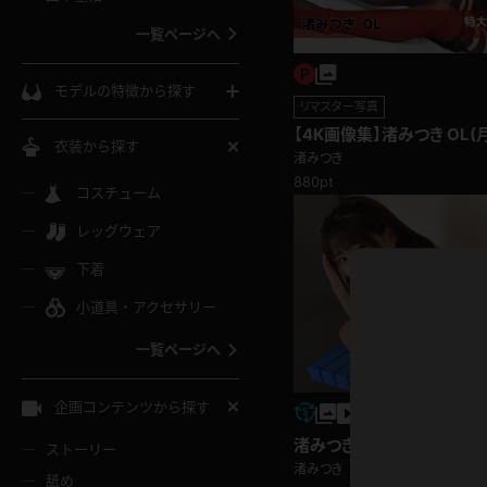
ウェディングドレス
一覧ページへ
インコート
カーディガン
コート
私服
ソックス
モデルの特徴から探す
リマスター写真
スローブ
キャミソール
ズボン
地雷風コーデ
【4K画像集】渚みつき OL(
熟女
中間ソックス
衣装から探す
渚みつき
ギャル
白
880pt
け
ハイレグ
ミニスカ
主婦
コスチューム
黒パンスト
巨乳
メガネ
パイパン
レッグウェア
ベージュ
イドル風
バニーガール
ハロウィ
エステ
ガーターリング
軟体
下着
バランスボール
スレンダー
グレー
小道具・アクセサリー
バゲー
コスプレ
ボディス
女医
ローファー
ムチムチ
フラフープ
一覧ページへ
ミニマム
水色
スチェ
SM衣装
チャイナ
袴
レースアップパンプス
長身
自転車
企画コンテンツから探す
色白
紐
服
ボディコン
ドレス
和服
下駄
渚みつき 競泳水着
ストーリー
一覧ページへ
棒
渚みつき
舐め