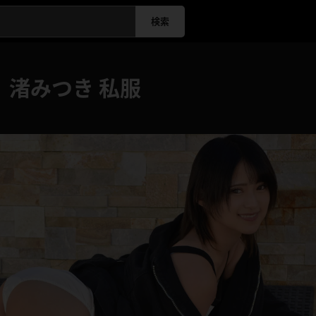
検索
】渚みつき 私服