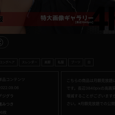
ロングヘア
スレンダー
美脚
私服
ブーツ
白
単品コンテンツ
こちらの商品は月額見放題に
2022.09.06
です。長辺3840pixの
デジグラ
増減することがございます
さい。※月額見放題での公
渚みつき
96枚