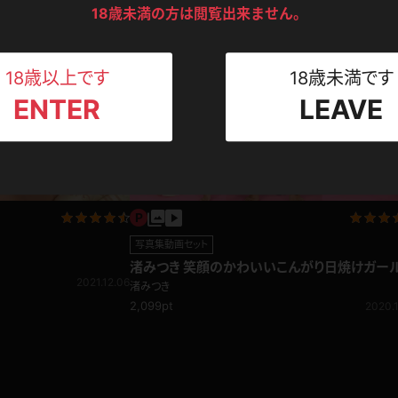
2021.07.07
2020.1
ンツ
下着
セーター
18歳未満の方は閲覧出来ません。
ス
Tシャツ
スリップ
ト
18歳以上です
18歳未満です
ENTER
LEAVE
ねえさん
マイクロビキニ
ビキニ
ベルト
スポーツウェア
ゴルフ
ー
レオタード
陸上
写真集動画セット
体操服
渚みつき 笑顔のかわいいこんがり日焼けガー
2021.12.06
キワドイ水着で大胆ポージング！水着三昧
渚みつき
2,099pt
2020.1
ーン