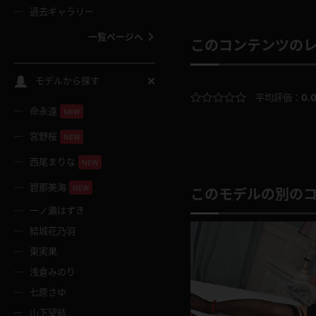
過去ギャラリー
一覧ページへ
このコンテンツの
スクールコス
モデルから探す
平均評価：
0.
命永遠
NEW
バスタオル
宮野桜
NEW
全裸
西尾まりな
NEW
碧那美海
NEW
このモデルの別の
レースリミテーション
一ノ瀬はずき
結城花乃羽
クリスマス
東実果
浅倉みのり
ボディタイツ
七原さゆ
山下望結