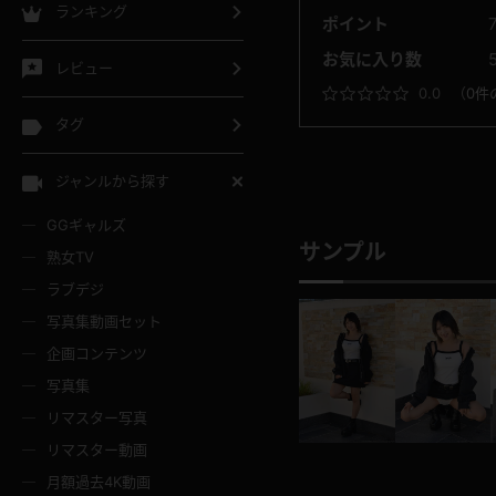
ランキング
ポイント
お気に入り数
レビュー
0.0
（
0件
タグ
ジャンルから探す
GGギャルズ
サンプル
熟女TV
ラブデジ
写真集動画セット
企画コンテンツ
写真集
リマスター写真
リマスター動画
月額過去4K動画