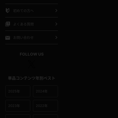
シャツ
スリップ
部屋着
初めての方へ
イクロビキニ
ビキニ
競泳水着
よくある質問
ポーツウェア
ゴルフ
ジャージ
お問い合わせ
オタード
陸上
テニス
FOLLOW US
操服
単品コンテンツ年別ベスト
2025年
2024年
2023年
2022年