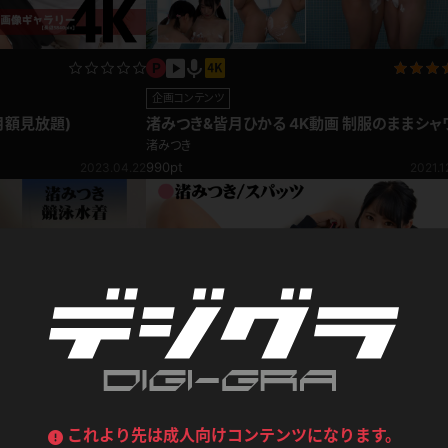
喪服
ボディコン
デニムスカート
ワンピース
ルーズソックス
ニーハイソックス
企画コンテンツ
ジーンズ
エプロン
月額見放題)
渚みつき&皆月ひかる 4K動画 制服のままシャ
ハイソックス
パンスト
ータイム！泡で遊ぼう！濡れフェチ編
渚みつき
黒
オレンジ
990pt
2023.04.22
2021.1
バーテンダー
アルバイト
ベージュパンスト
網タイツ
マフラー
グローブ
紺
紫
ン
レースクイーン
ミニスカポリス
ガーターストッキング
サスペンダーストッキング
ストレッチポール
ボール
黄色
青
ーツ
女教師
CA
O
うわばき
ストラップシューズ
リコーダー
マジックハンド
ピンク
いちご
T
ドレス
巫女
着物
ブーツ
サンダル
水鉄砲
三輪車
バックレース
全身パンツ
ガーリー
ふりふり衣装
ハイヒール
裸足
渚みつき スポーツ
鉄棒
足漕ぎマシーン
渚みつき
これより先は成人向けコンテンツになります。