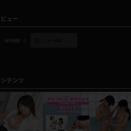
レビュー
レインコート
カーディガン
0
総評価数：
0
レビュー投稿
バスローブ
キャミソール
透け
ハイレグ
コンテンツ
アイドル風
バニーガール
サバゲー
コスプレ
ビスチェ
SM衣装