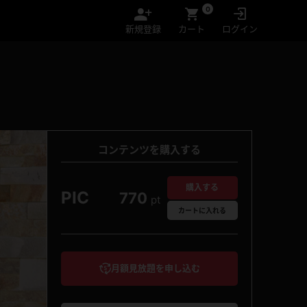
0
新規登録
カート
ログイン
コンテンツを購入する
購入する
PIC
770
pt
カート
に入れる
月額見放題を申し込む