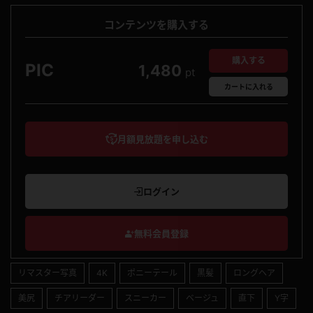
コンテンツを購入する
購入する
PIC
1,480
pt
カート
に入れる
月額見放題を申し込む
ログイン
無料会員登録
リマスター写真
4K
ポニーテール
黒髪
ロングヘア
美尻
チアリーダー
スニーカー
ベージュ
直下
Y字