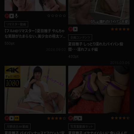
リマスター動画
【フルHDリマスター】夏目雅子 やんちゃ
な笑顔がたまらない、美少女の極太ソ
企画コンテンツ
ーセージ舐め
550pt
夏目雅子 しっとり濡れたパイパン股
2024.09.02
間･･･濡れフェチ編
432pt
2015.03.06
写真集動画セット
月額過去4K動画
夏目雅子 イケナイくらいに食い込んだ
夏目雅子 パイパンナースTフロント！定