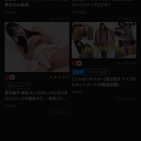
パイパンマイクロビキニ
額過去4K動画
1,240pt
324pt
2014.10.31
2015.09.01
準新作
リマスター動画
【フルHDリマスター】夏目雅子 マイクロ
ビキニ＋コート(月額見放題)
企画コンテンツ
780pt
夏目雅子 神尻！むっちりヒップにはさま
れたTバックが窮屈そう･･･挑発パンチ
2026.03.07
ラ編
432pt
2014.10.17