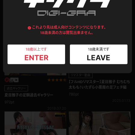
このモデルの別のコンテンツ
これより先は成人向けコンテンツになります。
18歳未満の方は閲覧出来ません。
18歳以上です
18歳未満です
ENTER
LEAVE
リマスター動画
【フルHDリマスター】夏目雅子 むちむち
太もも！いたずら小悪魔の足フェチ編
過去ギャラリー
780pt
夏目雅子の定額過去ギャラリー
2025.01.13
972pt
2019.07.20