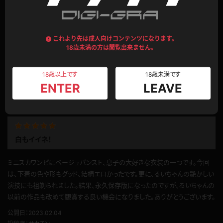
るいちゃんのエステサービスは特別だと聞いたので、るいちゃんのエステの
施術を。ワンピースのとても短いスカートだと思ったら、パンツが見えちゃっ
てますよ。緑色の大人びた雰囲気のるいちゃん。ストッキング脱いでくれたら、
これより先は成人向けコンテンツになります。
18歳未満の方は閲覧出来ません。
るいちゃんの美しいパンツが。素晴らしい。
公開日：2023.04.02
18歳以上です
18歳未満です
投稿者：
いんくい
ENTER
LEAVE
このレビューは参考になりましたか？
0
白もイイネ！
ミニスカワンピにベージュパンスト、息子の大好きな衣装の一つです。今回
は、下着の色や形もグッド、結構エロかったです。更に、るいちゃんの艶かしい
演技にも祖剃られました。結果、永久保存版になったのですが、るいちゃんの
以前の作品も改めて観賞する良い機会になりました。ありがとうございます。
公開日：2023.02.04