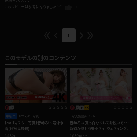
投稿者：
サカチン
このレビューは参考になりましたか？
0
1
このモデルの別のコンテンツ
準新作
リマスター写真
写真集動画セット
【4Kリマスター写真】音琴るい 競泳水
音琴るい 真っ白なドレスを脱いで・・・
着(月額見放題)
新婦が魅せる美ボディ！ウェディングド
レス
1,480pt
1,980pt ～