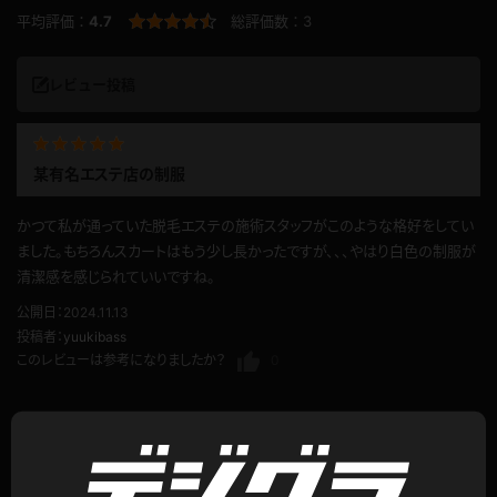
平均評価：
4.7
総評価数：
3
レビュー投稿
某有名エステ店の制服
かつて私が通っていた脱毛エステの施術スタッフがこのような格好をしてい
ました。もちろんスカートはもう少し長かったですが、、、やはり白色の制服が
清潔感を感じられていいですね。
公開日：2024.11.13
投稿者：
yuukibass
このレビューは参考になりましたか？
0
エステ