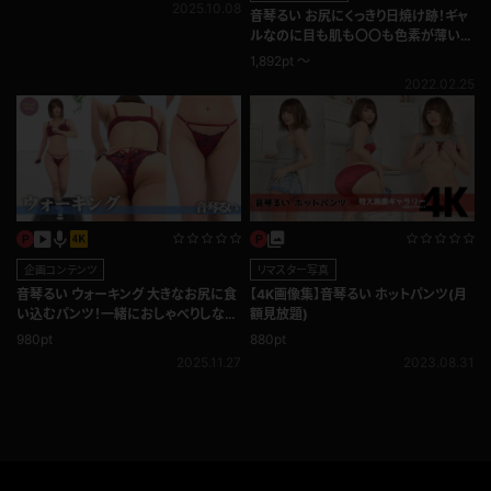
2025.10.08
音琴るい お尻にくっきり日焼け跡！ギャ
ルなのに目も肌も〇〇も色素が薄い
100％透明感！ブルマ
1,892pt ～
2022.02.25
企画コンテンツ
リマスター写真
音琴るい ウォーキング 大きなお尻に食
【4K画像集】音琴るい ホットパンツ(月
い込むパンツ！一緒におしゃべりしなが
額見放題)
ら♪
980pt
880pt
2025.11.27
2023.08.31