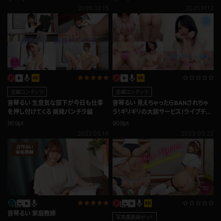
2026.02.15
2025.11.12
企画コンテンツ
企画コンテンツ
音琴るい 生意気な部下が今日も仕事
音琴るい 見えちゃったらBANされちゃ
を押し付けてくる 挑発パンチラ編
う！ギリギリの大胆サービス！ライブチャ
ット
909pt
909pt
2022.05.14
2023.03.22
音琴るい 家庭教師
写真集動画セット