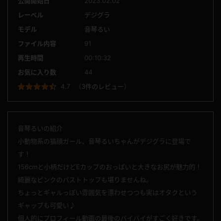
公開開始日
2023.02.02
レーベル
デジグラ
モデル
音琴るい
ファイル内容
91
再生時間
00:10:32
お気に入り数
44
4.7
（
3件のレビュー
）
音琴るいの紹介
小動物系の猫顔ガール、音琴るいちゃんがデジグラに登場で
す！
156cmと小柄だけどEカップのおっぱいと大きなお尻が魅力的！
綺麗なピンクのバストトップも堪りませんね。
ちょっとギャルっぽい雰囲気を漂わせつつも実はオタクという
ギャップも可愛い♪
個人的にプロフィール動画の最後のバイバイがすごく好きです。