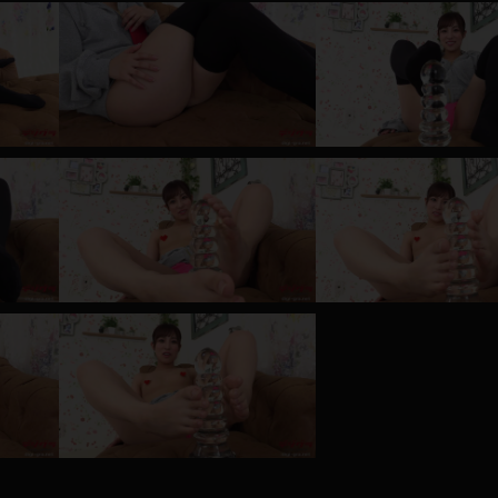
レインコート
カーディガン
バスローブ
キャミソール
透け
ハイレグ
アイドル風
バニーガール
サバゲー
コスプレ
ビスチェ
SM衣装