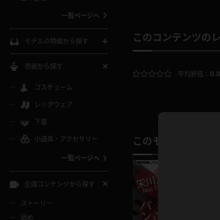
ウェディングドレス
一覧ページへ
インコート
カーディガン
コート
私服
ソックス
このコンテンツの
モデルの特徴から探す
スローブ
キャミソール
ズボン
地雷風コーデ
熟女
中間ソックス
衣装から探す
平均評価：
0.
ギャル
白
け
ハイレグ
ミニスカ
主婦
コスチューム
黒パンスト
巨乳
メガネ
パイパン
レッグウェア
ベージュ
イドル風
バニーガール
ハロウィ
エステ
ガーターリング
軟体
下着
バランスボール
スレンダー
グレー
小道具・アクセサリー
このモデルの別の
バゲー
コスプレ
ボディス
女医
ローファー
ムチムチ
フラフープ
一覧ページへ
ミニマム
水色
スチェ
SM衣装
チャイナ
袴
レースアップパンプス
長身
自転車
企画コンテンツから探す
色白
紐
服
ボディコン
ドレス
和服
下駄
ストーリー
一覧ページへ
棒
舐め