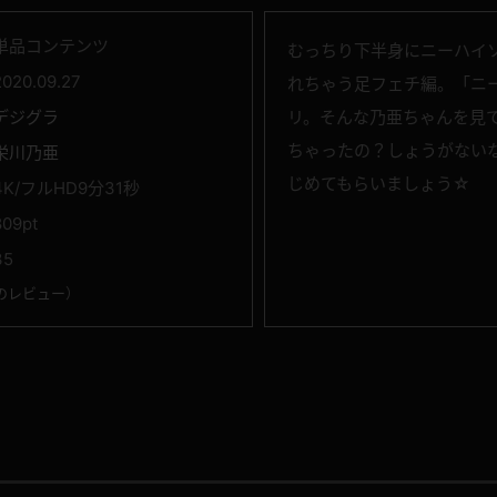
単品コンテンツ
むっちり下半身にニーハイ
2020.09.27
れちゃう足フェチ編。「ニ
デジグラ
リ。そんな乃亜ちゃんを見
ちゃったの？しょうがない
栄川乃亜
じめてもらいましょう☆
4K/フルHD9分31秒
809pt
35
のレビュー
）