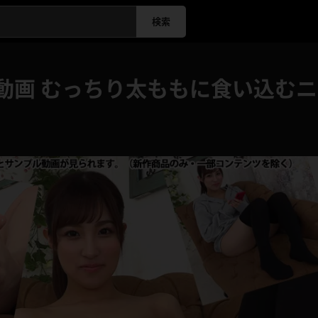
検索
K動画 むっちり太ももに食い込む