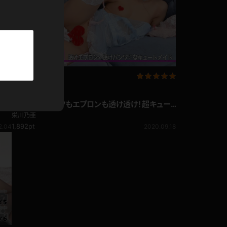
パーカー
部屋着
競泳水着
写真集動画セット
ジャージ
ぷる
栄川乃亜 パンツもエプロンも透け透け！超キュー
トなメイドさんがご主人様にたっぷりご奉仕♪
栄川乃亜
テニス
1,892pt
2.04
2020.09.18