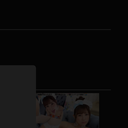
ドレス
ホットパンツ
短ソックス
普段着
白パンスト
茶色
お天気おねえさん
ガーターベルト
ニプレス
赤
ナース
スニーカー
縄跳び
緑
L
パンプス
オイル
バック
浴衣
足袋
鏡
アンスコ
アンミラ
開脚マシーン