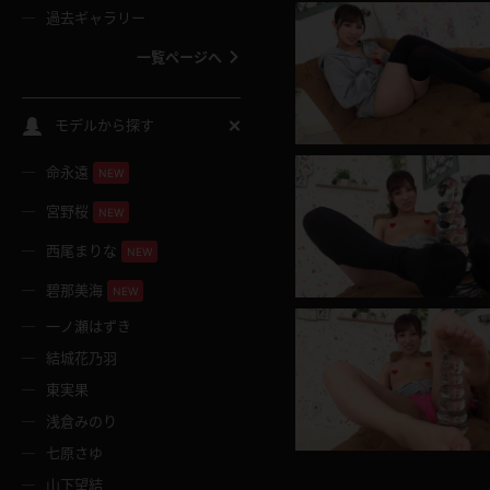
過去ギャラリー
一覧ページへ
スクールコス
モデルから探す
命永遠
NEW
バスタオル
宮野桜
NEW
全裸
西尾まりな
NEW
碧那美海
NEW
レースリミテーション
一ノ瀬はずき
結城花乃羽
クリスマス
東実果
浅倉みのり
ボディタイツ
七原さゆ
山下望結