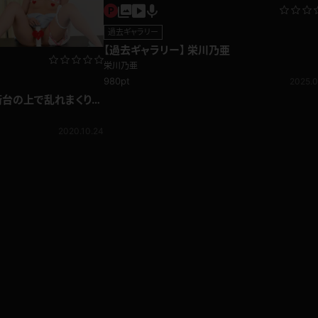
過去ギャラリー
【過去ギャラリー】 栄川乃亜
栄川乃亜
980pt
2025.0
術台の上で乱れまくり☆
開脚！
2020.10.24