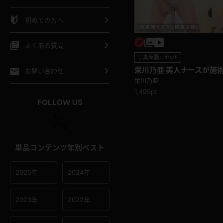
シャツ
スリップ
部屋着
初めての方へ
イクロビキニ
ビキニ
競泳水着
よくある質問
写真集動画セット
ポーツウェア
ゴルフ
ジャージ
栄川乃亜 美人ナースが施
お問い合わせ
注射器で股間を隠してM字
栄川乃亜
1,499pt
オタード
陸上
テニス
FOLLOW US
操服
単品コンテンツ年別ベスト
2025年
2024年
2023年
2022年