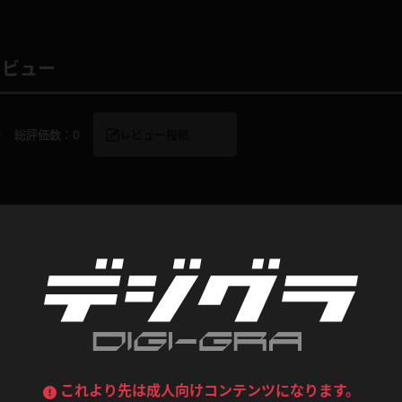
喪服
ボディコン
デニムスカート
ワンピース
ルーズソックス
ニーハイソックス
レビュー
ジーンズ
エプロン
ハイソックス
パンスト
0
総評価数：
0
レビュー投稿
黒
オレンジ
バーテンダー
アルバイト
ベージュパンスト
網タイツ
マフラー
グローブ
紺
紫
ン
レースクイーン
ミニスカポリス
ガーターストッキング
サスペンダーストッキング
ストレッチポール
ボール
黄色
青
コンテンツ
ーツ
女教師
CA
O
うわばき
ストラップシューズ
リコーダー
マジックハンド
ピンク
いちご
T
ドレス
巫女
着物
ブーツ
サンダル
水鉄砲
三輪車
バックレース
全身パンツ
ガーリー
ふりふり衣装
ハイヒール
裸足
鉄棒
足漕ぎマシーン
これより先は成人向けコンテンツになります。