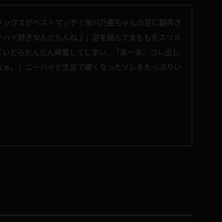
ソックスがベストマッチ！栄川乃亜ちゃんの足に翻弄さ
ーハイ好きなんだもんね♪」足を組んで太ももをスリス
ていたらだんだん興奮してしまい…「あーあ、コレ出し
なぁ。」ニーハイと生足で硬くなったソレをたっぷりい