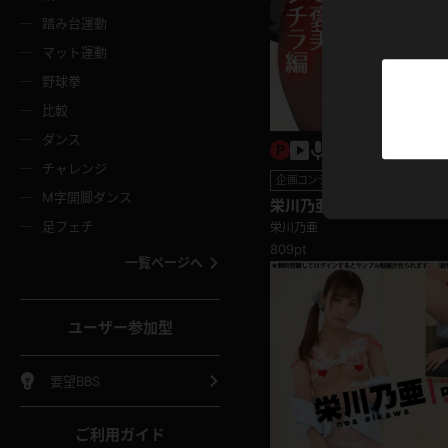
ニムスカート
ワンピース
ホットパ
メイド
ーズソックス
ニーハイソックス
短ソック
踏み台運動
マット運動
ーンズ
エプロン
普段着
彼シャツ
イソックス
パンスト
白パンス
野球拳
オレンジ
茶色
比較
ーテンダー
アルバイト
お天気お
水着
ージュパンスト
網タイツ
ガーター
ダンス
フラー
グローブ
ニプレス
紫
赤
チャレンジ
ースクイーン
ミニスカポリス
ナース
企画コンテンツ
スクミズ
ーターストッキング
サスペンダーストッキング
スニーカ
M字開脚ダンス
トレッチポール
ボール
縄跳び
栄川乃亜 4K動画 いつも
色
青
緑
に…あんな所まで見せちゃ
足フェチ
栄川乃亜
教師
CA
OL
スパッツ
わばき
ストラップシューズ
パンプス
809pt
コーダー
マジックハンド
オイル
一覧ページへ
ンク
いちご
Tバック
女
着物
浴衣
チアリーダー
ーツ
サンダル
足袋
鉄砲
三輪車
鏡
ユーザー参加型
ックレース
全身パンツ
アンスコ
ーリー
ふりふり衣装
アンミラ
イヒール
裸足
棒
足漕ぎマシーン
開脚マシ
要望BBS
着
セーター
パーカー
ご利用ガイド