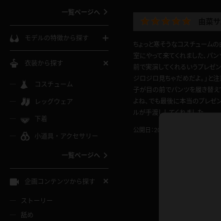
一覧ページへ
由菜サ
インコート
カーディガン
コート
私服
ソックス
モデルの特徴から探す
ちょっと寒そうなコスチューム
スローブ
キャミソール
ズボン
地雷風コーデ
室にやって来てくれました、パ
熟女
中間ソックス
衣装から探す
前で実演してくれるいうプレゼン
ギャル
白
ジロジロ見ちゃだめだよ。」と
け
ハイレグ
ミニスカ
主婦
コスチューム
黒パンスト
巨乳
子が目の前でパンツを履き替え
メガネ
パイパン
よね、でも最後に本当のプレゼ
レッグウェア
ベージュ
イドル風
バニーガール
ハロウィ
エステ
ルが手渡ししてくれました。
ガーターリング
軟体
下着
バランスボール
スレンダー
公開日：2021.12.18
投稿者：
GI
グレー
小道具・アクセサリー
バゲー
コスプレ
ボディス
女医
ローファー
ムチムチ
フラフープ
一覧ページへ
ミニマム
水色
スチェ
SM衣装
チャイナ
袴
レースアップパンプス
長身
自転車
企画コンテンツから探す
色白
紐
服
ボディコン
ドレス
和服
下駄
ストーリー
一覧ページへ
棒
舐め