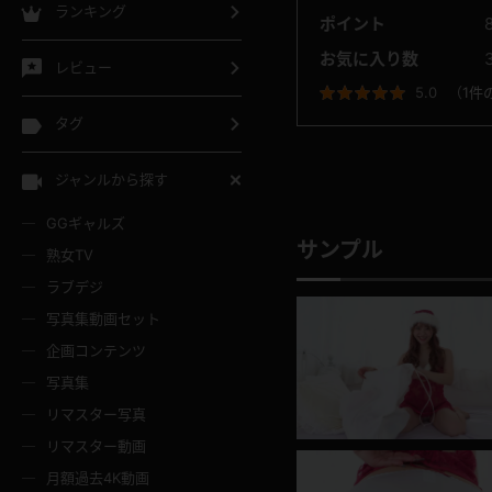
ランキング
ポイント
お気に入り数
レビュー
5.0
（
1件
タグ
ジャンルから探す
GGギャルズ
サンプル
熟女TV
ラブデジ
写真集動画セット
企画コンテンツ
写真集
リマスター写真
リマスター動画
月額過去4K動画