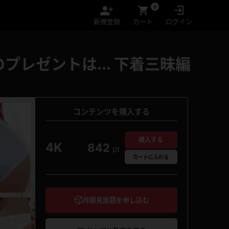
0
新規登録
カート
ログイン
レゼントは... 下着三昧編
コンテンツを購入する
購入する
4K
842
pt
カート
に入れる
月額見放題を申し込む