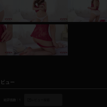
レインコート
カーディガン
バスローブ
キャミソール
透け
ハイレグ
アイドル風
バニーガール
サバゲー
コスプレ
レビュー
ビスチェ
SM衣装
総評価数：
1
レビュー投稿
喪服
ボディコン