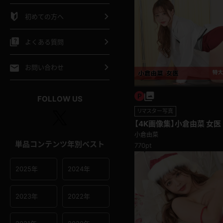
シャツ
スリップ
部屋着
初めての方へ
イクロビキニ
ビキニ
競泳水着
よくある質問
ポーツウェア
ゴルフ
ジャージ
お問い合わせ
オタード
陸上
テニス
FOLLOW US
リマスター写真
操服
【4K画像集】小倉由菜 女医
小倉由菜
単品コンテンツ年別ベスト
770pt
2025年
2024年
2023年
2022年