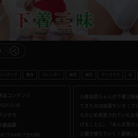
ロングヘア
軟体
スレンダー
美尻
美乳
クリスマス
白
単品コンテンツ
小倉由菜ちゃんの下着三昧
2021.12.18
てきたのは由菜サンタ！プ
デジグラ
らかじめ用意されていたお
げることに。「あんま見な
小倉由菜
と履き替えていく！最後に
4K/フルHD 7分13秒