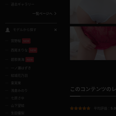
過去ギャラリー
一覧ページへ
スクールコス
モデルから探す
宮野桜
バスタオル
NEW
西尾まりな
NEW
全裸
碧那美海
NEW
一ノ瀬はずき
レースリミテーション
結城花乃羽
東実果
クリスマス
このコンテンツの
浅倉みのり
七原さゆ
ボディタイツ
山下望結
平均評価：
5.0
生田優梨
ウェディングドレス