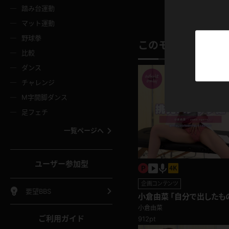
ニムスカート
ワンピース
ホットパ
メイド
ーズソックス
ニーハイソックス
短ソック
踏み台運動
マット運動
ーンズ
エプロン
普段着
彼シャツ
イソックス
パンスト
白パンス
野球拳
このモデルの別の
オレンジ
茶色
比較
ーテンダー
アルバイト
お天気お
水着
ージュパンスト
網タイツ
ガーター
ダンス
フラー
グローブ
ニプレス
紫
赤
チャレンジ
ースクイーン
ミニスカポリス
ナース
スクミズ
ーターストッキング
サスペンダーストッキング
スニーカ
M字開脚ダンス
トレッチポール
ボール
縄跳び
色
青
緑
足フェチ
教師
CA
OL
スパッツ
わばき
ストラップシューズ
パンプス
コーダー
マジックハンド
オイル
一覧ページへ
ンク
いちご
Tバック
女
着物
浴衣
チアリーダー
ーツ
サンダル
足袋
鉄砲
三輪車
鏡
ユーザー参加型
ックレース
全身パンツ
アンスコ
ーリー
ふりふり衣装
アンミラ
イヒール
裸足
企画コンテンツ
棒
足漕ぎマシーン
開脚マシ
要望BBS
小倉由菜 「自分で出したも
着
セーター
パーカー
さいね？」挑発パンチラ編
小倉由菜
ご利用ガイド
912pt