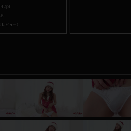
842pt
36
のレビュー
）