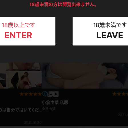
ンツ
下着
セーター
ス
18歳未満の方は閲覧出来ません。
Tシャツ
スリップ
ト
18歳以上です
18歳未満です
コンテンツ
ENTER
LEAVE
ねえさん
マイクロビキニ
ビキニ
ベルト
スポーツウェア
ゴルフ
ー
レオタード
陸上
体操服
小倉由菜 私服
ーン
小倉由菜
のは自分で拭いてくだ
2021.1
2021.10.30