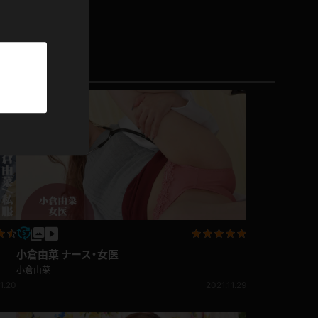
パーカー
部屋着
競泳水着
ジャージ
テニス
小倉由菜 ナース・女医
小倉由菜
1.20
2021.11.29