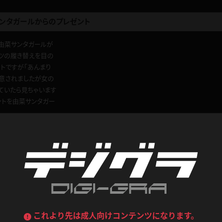
ンタガールからのプレゼント
デニムスカート
ワンピース
ルーズソックス
ニーハイソックス
の由菜サンタガールが
ジーンズ
エプロン
ンツの履き替えを目の
ハイソックス
パンスト
トですが「あんまり
黒
オレンジ
注意されましたが女の
バーテンダー
アルバイト
ベージュパンスト
網タイツ
ていたら見ちゃいます
マフラー
グローブ
ントを由菜サンタガー
紺
紫
ン
レースクイーン
ミニスカポリス
ガーターストッキング
サスペンダーストッキング
ストレッチポール
ボール
0
GAWOMAN
このレビューは参考になりましたか？
黄色
青
ーツ
女教師
CA
O
うわばき
ストラップシューズ
リコーダー
マジックハンド
ピンク
いちご
T
ドレス
巫女
着物
ブーツ
サンダル
水鉄砲
三輪車
バックレース
全身パンツ
ガーリー
ふりふり衣装
ハイヒール
裸足
1
鉄棒
足漕ぎマシーン
これより先は成人向けコンテンツになります。