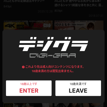
川口ともか 艶やかなお尻から滴る水！
川口ともかの定額過去ギャラリー
透けるシャツ！綺麗な体を水と共に 濡
849pt
れフェチ編
809pt
2020.12.28
2018.07.31
これより先は成人向けコンテンツになります。
企画コンテンツ
写真集動画セット
18歳未満の方は閲覧出来ません。
川口ともか 美尻が大接近！網タイツ越
川口ともか 綺麗な体の痴女がパンスト
し＆Tバック生尻で迫るお尻！尻攻め
破り！誘惑し続けるナース！
18歳以上です
18歳未満です
607pt
1,892pt
ENTER
LEAVE
2018.07.15
2018.07.12