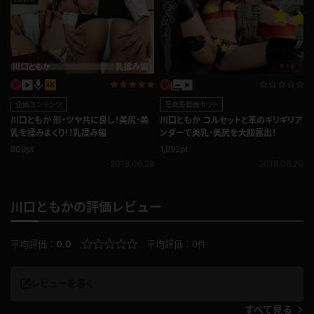
企画コンテンツ
写真集動画セット
川口ともか 形・ツヤ共に良し！美尻・美
川口ともか コルセットと革のギリギリア
乳を揉みまくり！！乳揉み編
ンダーで美乳・美尻を大胆露出！
809pt
1,892pt
2018.06.28
2018.06.20
川口ともかの評価レビュー
平均評価：
0.0
平均評価：
0件
レビューを書く
すべて見る