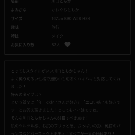
名前
川口ともか
よみがな
かわぐちともか
サイズ
167cm B90 W58 H84
趣味
旅行
特技
メイク
お気に入り数
53人
とってもスタイルがいい川口ともかちゃん！
よく笑う明るい性格で撮影中も明るくハキハキと対応してくれ
ました！
好みのタイプは？
という質問に「年上のおじさんが好き」「エロい感じも好きで
す」とお答え頂きました！とってもイイ娘ですね。
そんな川口ともかちゃんの注目すべき点は！
肌のツルツル感、お尻のプリっと感、おっぱいの形、乳首のバ
ランスなどパーフェクトボディ！すべてが一見の価値あり！