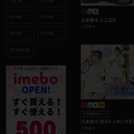
2021年
2020年
2019年
2018年
八木奈々 ミニスカ
八木奈々
2017年
2016年
2015年以前
写真集動画セット
八木奈々 白ストッキングを
カワ天使 ナース
八木奈々