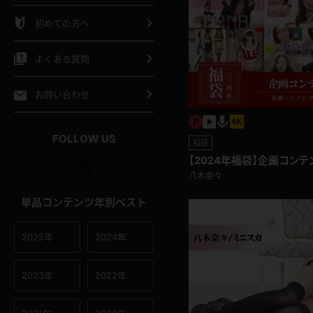
シャツ
スリップ
部屋着
初めての方へ
イクロビキニ
ビキニ
競泳水着
よくある質問
ポーツウェア
ゴルフ
ジャージ
お問い合わせ
オタード
陸上
テニス
FOLLOW US
福袋
【2024年福袋】企画コンテ
操服
2022年TOP大画像集
八木奈々
単品コンテンツ年別ベスト
2025年
2024年
2023年
2022年