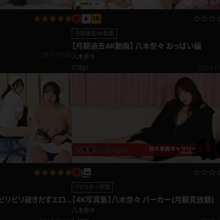
月額過去4K動画
【月額過去4K動画】 八木奈々 おっぱい編
2021.06.25
八木奈々
518pt
2024.0
リマスター写真
ビリビリ破きだすエロ
【4K写真集】八木奈々 パーカー(月額見放題)
八木奈々