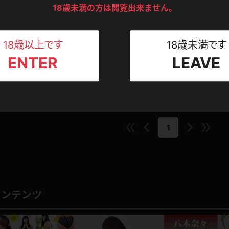
ンツ
下着
セーター
ス
18歳未満の方は閲覧出来ません。
とても好感が持てすごく触れてみたい柔肌ですね(笑)
Tシャツ
スリップ
ト
捨てそこに接近していくのだから間違いありません
18歳以上です
18歳未満です
0
likokun
このレビューは参考になりましたか？
ENTER
LEAVE
ねえさん
マイクロビキニ
ビキニ
ベルト
スポーツウェア
ゴルフ
ー
レオタード
陸上
1
体操服
ーン
コンテンツ