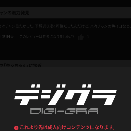
ャンの魅力発見
デニムスカート
ワンピース
ルーズソックス
ニーハイソックス
々チャン見たかった。予想通り凄く可憐だったんだけど、柰々チャンの色イロなと
ジーンズ
エプロン
ハイソックス
パンスト
0
でじ明日香
このレビューは参考になりましたか？
黒
オレンジ
バーテンダー
アルバイト
ベージュパンスト
網タイツ
マフラー
グローブ
紺
紫
ン
レースクイーン
ミニスカポリス
で「奈々ちゃん」に接近
ガーターストッキング
サスペンダーストッキング
ストレッチポール
ボール
黄色
青
らい接近して撮影するこの作品、最近のビデオカメラは機能が優れているのでモデル
ーツ
女教師
CA
O
うわばき
ストラップシューズ
入れ、勿論オッパイのお手入れなどなど日々努力されているんですね。
リコーダー
マジックハンド
ピンク
いちご
T
0
GIGAWOMAN
このレビューは参考になりましたか？
ドレス
巫女
着物
ブーツ
サンダル
水鉄砲
三輪車
バックレース
全身パンツ
ガーリー
ふりふり衣装
ハイヒール
裸足
鉄棒
足漕ぎマシーン
いですね
これより先は成人向けコンテンツになります。