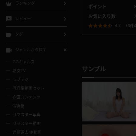
ランキング
ポイント
お気に入り数
レビュー
4.7
（
3件
タグ
ジャンルから探す
GGギャルズ
サンプル
熟女TV
ラブデジ
写真集動画セット
企画コンテンツ
写真集
リマスター写真
リマスター動画
月額過去4K動画