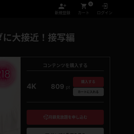
0
新規登録
カート
ログイン
ダに大接近！接写編
コンテンツを購入する
購入する
4K
809
pt
カート
に入れる
月額見放題を申し込む