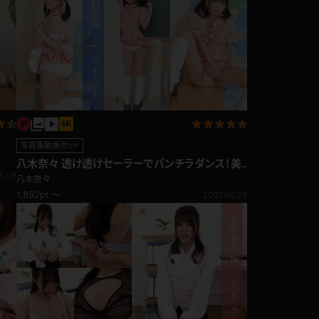
写真集動画セット
八木奈々 透け透けセーラーでパンチラダンス！美
8.08
乳・美尻で誘惑♪制服風
八木奈々
1,892pt ～
2021.06.25