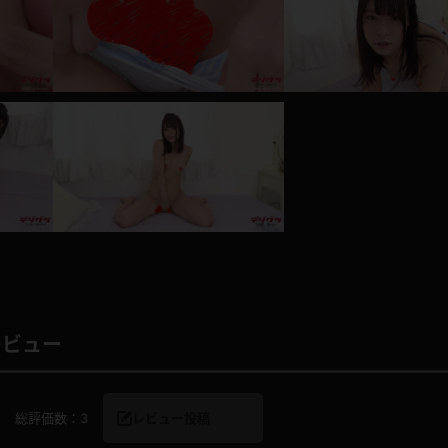
レインコート
カーディガン
バスローブ
キャミソール
透け
ハイレグ
アイドル風
バニーガール
サバゲー
コスプレ
レビュー
ビスチェ
SM衣装
総評価数：
3
レビュー投稿
喪服
ボディコン