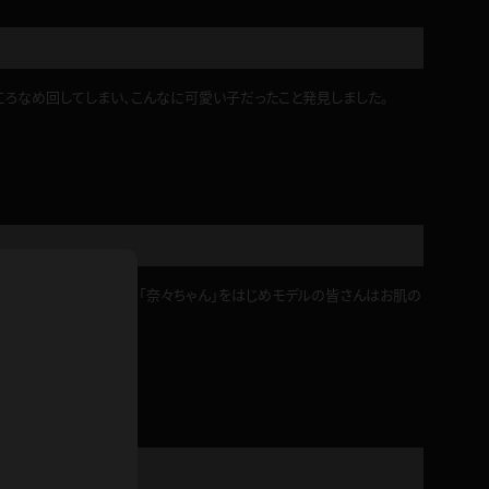
ホットパンツ
短ソックス
ころなめ回してしまい、こんなに可愛い子だったこと発見しました。
普段着
白パンスト
茶色
お天気おねえさん
ガーターベルト
ニプレス
赤
ナース
スニーカー
縄跳び
緑
さんも大変でしょうね、「奈々ちゃん」をはじめモデルの皆さんはお肌の
L
パンプス
オイル
バック
浴衣
足袋
鏡
アンスコ
アンミラ
開脚マシーン