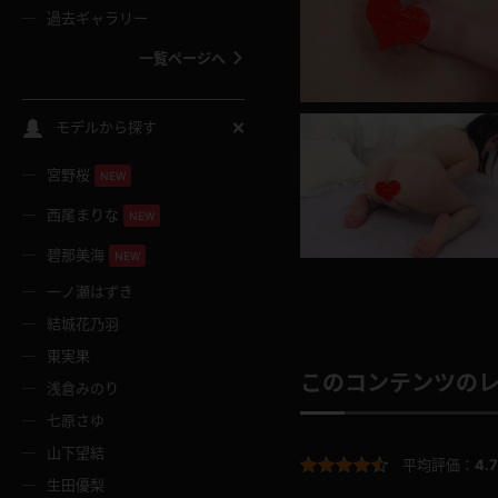
過去ギャラリー
一覧ページへ
スクールコス
モデルから探す
宮野桜
バスタオル
NEW
西尾まりな
NEW
全裸
碧那美海
NEW
一ノ瀬はずき
レースリミテーション
結城花乃羽
東実果
クリスマス
このコンテンツの
浅倉みのり
七原さゆ
ボディタイツ
山下望結
平均評価：
4.7
生田優梨
ウェディングドレス