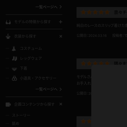
一覧ページへ
柰々チ
インコート
カーディガン
コート
私服
ソックス
モデルの特徴から探す
純白のレースのスリップ着けた柰
スローブ
キャミソール
ズボン
地雷風コーデ
熟女
中間ソックス
公開日：2024.03.16
投稿者：
衣装から探す
ギャル
白
け
ハイレグ
ミニスカ
主婦
コスチューム
黒パンスト
巨乳
メガネ
パイパン
レッグウェア
ベージュ
イドル風
バニーガール
ハロウィ
エステ
隅々ま
ガーターリング
軟体
下着
バランスボール
スレンダー
グレー
モデルさんが恥ずかしくなるく
小道具・アクセサリー
バゲー
コスプレ
ボディス
女医
ローファー
ムチムチ
お手入れから始まって髪のお手
フラフープ
一覧ページへ
ミニマム
水色
公開日：2023.04.27
投稿者：
スチェ
SM衣装
チャイナ
袴
レースアップパンプス
長身
自転車
企画コンテンツから探す
色白
紐
服
ボディコン
ドレス
和服
下駄
ストーリー
一覧ページへ
棒
かわい
舐め