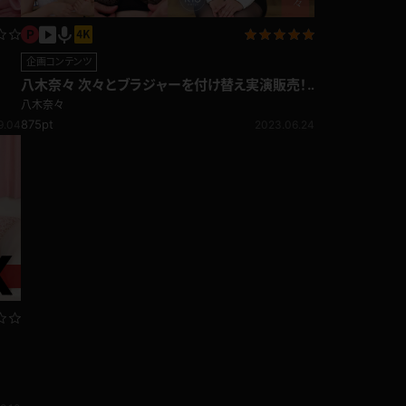
企画コンテンツ
八木奈々 次々とブラジャーを付け替え実演販売！
訪問販売編
八木奈々
875pt
9.04
2023.06.24