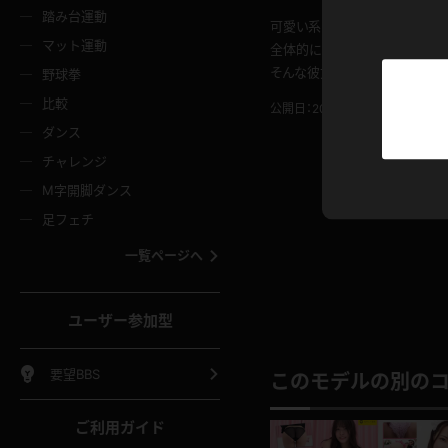
ニムスカート
ワンピース
ホットパ
メイド
ーズソックス
ニーハイソックス
短ソック
踏み台運動
可愛い系のモデルさんです。
マット運動
全体的にやわらかそうな質感が
ーンズ
エプロン
普段着
彼シャツ
イソックス
パンスト
白パンス
そんな彼女が徐々に着衣を脱ぎ
野球拳
オレンジ
茶色
比較
公開日：2021.08.10
投稿者：
ki
ーテンダー
アルバイト
お天気お
水着
ージュパンスト
網タイツ
ガーター
ダンス
フラー
グローブ
ニプレス
紫
赤
チャレンジ
ースクイーン
ミニスカポリス
ナース
スクミズ
ーターストッキング
サスペンダーストッキング
スニーカ
M字開脚ダンス
トレッチポール
ボール
縄跳び
色
青
緑
足フェチ
教師
CA
OL
スパッツ
わばき
ストラップシューズ
パンプス
コーダー
マジックハンド
オイル
一覧ページへ
ンク
いちご
Tバック
女
着物
浴衣
チアリーダー
ーツ
サンダル
足袋
鉄砲
三輪車
鏡
ユーザー参加型
ックレース
全身パンツ
アンスコ
ーリー
ふりふり衣装
アンミラ
イヒール
裸足
棒
足漕ぎマシーン
開脚マシ
要望BBS
このモデルの別の
着
セーター
パーカー
ご利用ガイド