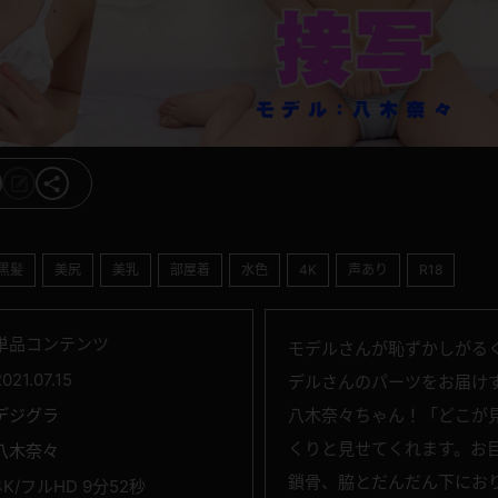
黒髪
美尻
美乳
部屋着
水色
4K
声あり
R18
単品コンテンツ
モデルさんが恥ずかしがる
2021.07.15
デルさんのパーツをお届け
デジグラ
八木奈々ちゃん！「どこが
くりと見せてくれます。お
八木奈々
鎖骨、脇とだんだん下にお
4K/フルHD 9分52秒