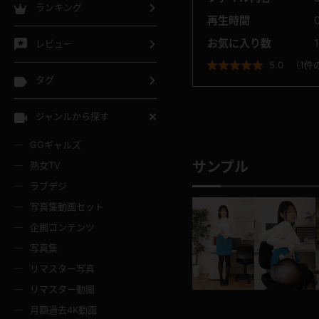
ランキング
再生時間
お気に入り数
レビュー
5.0
（
1件
タグ
ジャンルから探す
GGギャルズ
サンプル
熟女TV
ラブデジ
写真集動画セット
企画コンテンツ
写真集
リマスター写真
リマスター動画
月額過去4K動画