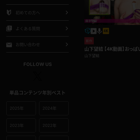
シャツ
スリップ
部屋着
初めての方へ
イクロビキニ
ビキニ
競泳水着
よくある質問
ポーツウェア
ゴルフ
ジャージ
新作
お問い合わせ
山下望結 【4K動画】おっ
山下望結
オタード
陸上
テニス
FOLLOW US
操服
単品コンテンツ年別ベスト
2025年
2024年
2023年
2022年