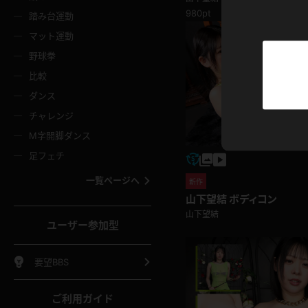
ニムスカート
ワンピース
ホットパ
メイド
ーズソックス
ニーハイソックス
短ソック
980pt
踏み台運動
マット運動
ーンズ
エプロン
普段着
彼シャツ
イソックス
パンスト
白パンス
野球拳
オレンジ
茶色
比較
ーテンダー
アルバイト
お天気お
水着
ージュパンスト
網タイツ
ガーター
ダンス
フラー
グローブ
ニプレス
紫
赤
チャレンジ
ースクイーン
ミニスカポリス
ナース
スクミズ
ーターストッキング
サスペンダーストッキング
スニーカ
M字開脚ダンス
トレッチポール
ボール
縄跳び
色
青
緑
足フェチ
教師
CA
OL
スパッツ
わばき
ストラップシューズ
パンプス
コーダー
マジックハンド
オイル
一覧ページへ
新作
ンク
いちご
Tバック
山下望結 ボディコン
女
着物
浴衣
チアリーダー
ーツ
サンダル
足袋
山下望結
鉄砲
三輪車
鏡
ユーザー参加型
ックレース
全身パンツ
アンスコ
ーリー
ふりふり衣装
アンミラ
イヒール
裸足
棒
足漕ぎマシーン
開脚マシ
要望BBS
着
セーター
パーカー
ご利用ガイド