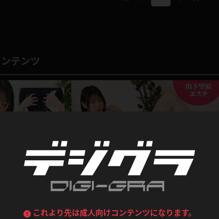
喪服
ボディコン
デニムスカート
ワンピース
ルーズソックス
ニーハイソックス
ジーンズ
エプロン
コンテンツ
ハイソックス
パンスト
黒
オレンジ
バーテンダー
アルバイト
ベージュパンスト
網タイツ
マフラー
グローブ
紺
紫
ン
レースクイーン
ミニスカポリス
ガーターストッキング
サスペンダーストッキング
ストレッチポール
ボール
黄色
青
ーツ
女教師
CA
O
うわばき
ストラップシューズ
リコーダー
マジックハンド
ピンク
いちご
T
ドレス
巫女
着物
ブーツ
サンダル
水鉄砲
三輪車
バックレース
全身パンツ
新作
ガーリー
ふりふり衣装
ハイヒール
裸足
鉄棒
足漕ぎマシーン
だけに特別オプショ
山下望結 エステ
これより先は成人向けコンテンツになります。
がツンと起って・・・
山下望結