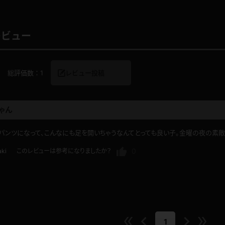
レビュー
レインコート
カーディガン
総評価数：
1
レビュー投稿
バスローブ
キャミソール
ゃん
透け
ハイレグ
パンツになって、こんなにも足を開いちゃうなんてとっても良い子。金曜の夜の素
アイドル風
バニーガール
0
aki
このレビューは参考になりましたか？
サバゲー
コスプレ
ビスチェ
SM衣装
1