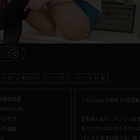
OL
黒パンスト
パンプス
ハイヒール
白
月額見放題
こちらは山下望結 OL写真
2026.05.29
デジグラ
足を組んだり、パンプスを
足フェチにはたまりません
山下望結
パンストを半分脱ぐと、真
89