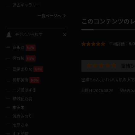
過去ギャラリー
一覧ページへ
このコンテンツの
スクールコス
モデルから探す
平均評価：
5.0
命永遠
NEW
バスタオル
宮野桜
NEW
望結ち
全裸
西尾まりな
NEW
望結ちゃん、かわいい。机の上で
碧那美海
NEW
レースリミテーション
一ノ瀬はずき
公開日：2026.05.29
投稿者：
s
結城花乃羽
クリスマス
東実果
浅倉みのり
ボディタイツ
七原さゆ
山下望結