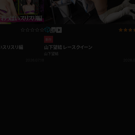
新作
ぱいスリスリ編
山下望結 レースクイーン
山下望結
2026.07.18
2026.0