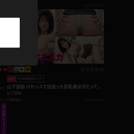
パーカー
6.03
2026.05.30
部屋着
競泳水着
ジャージ
テニス
写真集動画セット
新作
山下望結 バカンスで出会った巨乳美女がとっても
エッチなＨカップだった！デニムミニスカ
山下望結
1,980pt ～
5.31
2026.06.20