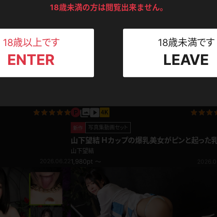
ンツ
下着
セーター
18歳未満の方は閲覧出来ません。
ス
2026.0
2026.06.03
Tシャツ
スリップ
ト
18歳以上です
18歳未満です
ENTER
LEAVE
ねえさん
マイクロビキニ
ビキニ
ベルト
スポーツウェア
ゴルフ
ー
レオタード
陸上
写真集動画セット
新作
山下望結 Ｈカップの爆乳美女がピンと起った乳首
体操服
をクリクリしちゃう☆レースリミテーション
山下望結
2026.06.22
1,980pt ～
2026.0
ーン