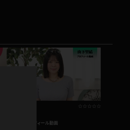
ドレス
ホットパンツ
短ソックス
普段着
白パンスト
茶色
お天気おねえさん
ガーターベルト
ニプレス
赤
ナース
スニーカー
縄跳び
緑
L
パンプス
オイル
バック
浴衣
足袋
鏡
アンスコ
新作
アンミラ
開脚マシーン
山下望結 プロフィール動画
山下望結