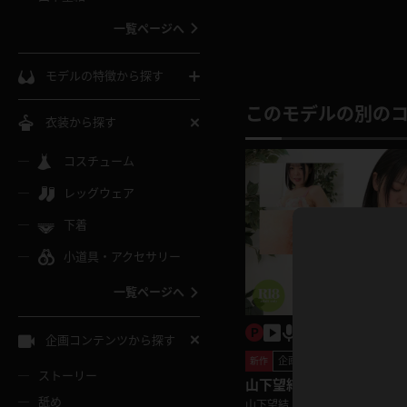
ウェディングドレス
一覧ページへ
インコート
カーディガン
コート
私服
ソックス
モデルの特徴から探す
スローブ
キャミソール
ズボン
地雷風コーデ
このモデルの別の
熟女
中間ソックス
衣装から探す
ギャル
白
け
ハイレグ
ミニスカ
主婦
コスチューム
黒パンスト
巨乳
メガネ
パイパン
レッグウェア
ベージュ
イドル風
バニーガール
ハロウィ
エステ
ガーターリング
軟体
下着
バランスボール
スレンダー
グレー
小道具・アクセサリー
バゲー
コスプレ
ボディス
女医
ローファー
ムチムチ
フラフープ
一覧ページへ
ミニマム
水色
スチェ
SM衣装
チャイナ
袴
レースアップパンプス
長身
自転車
企画コンテンツから探す
色白
紐
企画コンテンツ
服
ボディコン
ドレス
新作
和服
下駄
ストーリー
一覧ページへ
棒
山下望結 乳もみ 常連さん
ン！？ぬるテカ爆乳の先っぽ
舐め
山下望結