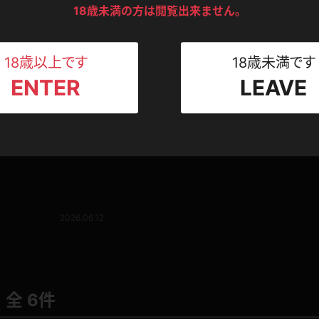
ンツ
下着
セーター
18歳未満の方は閲覧出来ません。
ス
Tシャツ
スリップ
ト
18歳以上です
18歳未満です
ENTER
LEAVE
ねえさん
マイクロビキニ
ビキニ
ベルト
スポーツウェア
ゴルフ
ー
レオタード
陸上
体操服
2026.06.12
ーン
全 6件