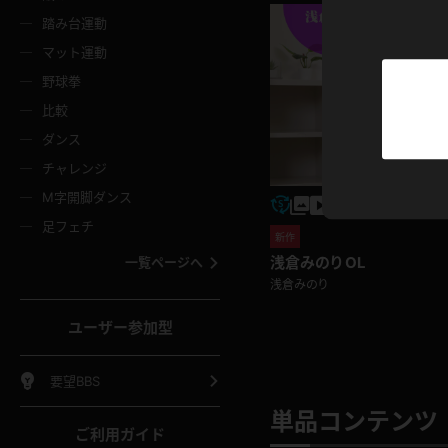
ニムスカート
ワンピース
ホットパ
メイド
ーズソックス
ニーハイソックス
短ソック
踏み台運動
マット運動
ーンズ
エプロン
普段着
彼シャツ
イソックス
パンスト
白パンス
野球拳
オレンジ
茶色
比較
ーテンダー
アルバイト
お天気お
水着
ージュパンスト
網タイツ
ガーター
ダンス
フラー
グローブ
ニプレス
紫
赤
チャレンジ
ースクイーン
ミニスカポリス
ナース
スクミズ
ーターストッキング
サスペンダーストッキング
スニーカ
M字開脚ダンス
トレッチポール
ボール
縄跳び
色
青
緑
足フェチ
教師
CA
OL
スパッツ
新作
わばき
ストラップシューズ
パンプス
コーダー
マジックハンド
オイル
浅倉みのり OL
一覧ページへ
ンク
いちご
Tバック
浅倉みのり
女
着物
浴衣
チアリーダー
ーツ
サンダル
足袋
鉄砲
三輪車
鏡
ユーザー参加型
ックレース
全身パンツ
アンスコ
ーリー
ふりふり衣装
アンミラ
イヒール
裸足
棒
足漕ぎマシーン
開脚マシ
要望BBS
着
セーター
パーカー
単品コンテンツ 
ご利用ガイド