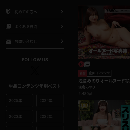
シャツ
スリップ
部屋着
初めての方へ
イクロビキニ
ビキニ
競泳水着
よくある質問
ポーツウェア
ゴルフ
ジャージ
お問い合わせ
オタード
陸上
テニス
FOLLOW US
操服
企画コンテンツ
新作
浅倉みのり オールヌード写真
単品コンテンツ年別ベスト
ァのひじ掛けで股間をガード
浅倉みのり
2,480pt
2025年
2024年
2023年
2022年