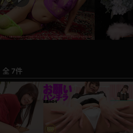
P
l
a
レインコート
カーディガン
y
バスローブ
キャミソール
V
透け
ハイレグ
i
全 7件
d
アイドル風
バニーガール
e
サバゲー
コスプレ
o
ビスチェ
SM衣装