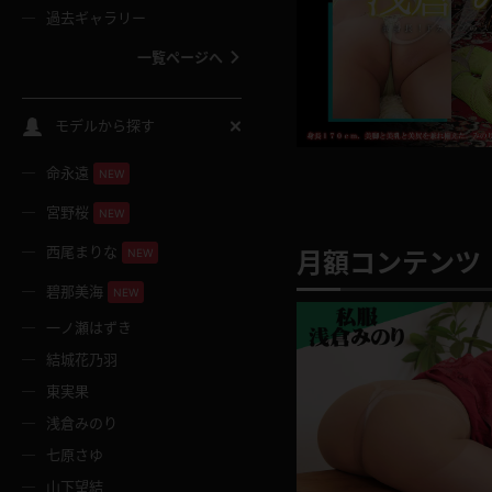
過去ギャラリー
一覧ページへ
スクールコス
モデルから探す
命永遠
NEW
バスタオル
宮野桜
NEW
全裸
西尾まりな
NEW
月額コンテンツ 
碧那美海
NEW
レースリミテーション
一ノ瀬はずき
結城花乃羽
クリスマス
東実果
浅倉みのり
ボディタイツ
七原さゆ
山下望結