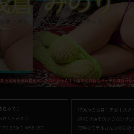
浅倉みのり
170cmの長身！美脚！ス
あさくらみのり
週1のサ活を欠かさないサウ
T170 B90(F) W58 H90
完璧なモデルさんなのにめ