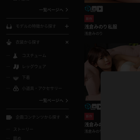
ウェディングドレス
一覧ページへ
インコート
カーディガン
コート
私服
新作
ソックス
モデルの特徴から探す
浅倉みのり 私服
浅倉みのり
スローブ
キャミソール
ズボン
地雷風コーデ
熟女
中間ソックス
衣装から探す
ギャル
白
け
ハイレグ
ミニスカ
主婦
コスチューム
黒パンスト
巨乳
メガネ
パイパン
レッグウェア
ベージュ
イドル風
バニーガール
ハロウィ
エステ
ガーターリング
軟体
下着
バランスボール
スレンダー
グレー
小道具・アクセサリー
バゲー
コスプレ
ボディス
女医
ローファー
ムチムチ
フラフープ
一覧ページへ
ミニマム
水色
スチェ
SM衣装
チャイナ
袴
レースアップパンプス
長身
自転車
企画コンテンツから探す
新作
色白
紐
浅倉みのり ウェディングド
服
ボディコン
ドレス
和服
下駄
ストーリー
一覧ページへ
浅倉みのり
棒
舐め