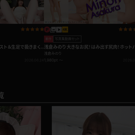
写真集動画セット
新作
ンスト＆生足で扱きまく
浅倉みのり 大きなお尻！はみ出す尻肉！ホットパン
奮！
ツ
浅倉みのり
1,980pt ～
2026.06.24
2026.0
覧