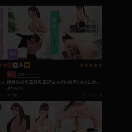
企画コンテンツ
新作
浅倉みのり 着替え 最近おっぱい大きくなったか
な？鏡でボディチェックをしながら♪
浅倉みのり
980pt
7.12
2026.07.04