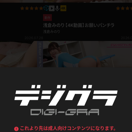
喪服
ボディコン
デニムスカート
ワンピース
新作
ルーズソックス
ニーハイソックス
浅倉みのり 【4K動画】お願いパンチラ
浅倉みのり
ジーンズ
エプロン
ハイソックス
パンスト
2026.07.28
2026.0
黒
オレンジ
バーテンダー
アルバイト
ベージュパンスト
網タイツ
マフラー
グローブ
紺
紫
ン
レースクイーン
ミニスカポリス
ガーターストッキング
サスペンダーストッキング
ストレッチポール
ボール
黄色
青
ーツ
女教師
CA
O
うわばき
ストラップシューズ
リコーダー
マジックハンド
ピンク
いちご
T
ドレス
巫女
着物
ブーツ
サンダル
水鉄砲
三輪車
新作
バックレース
全身パンツ
レス
浅倉みのり 競泳水着
ガーリー
ふりふり衣装
ハイヒール
裸足
浅倉みのり
鉄棒
足漕ぎマシーン
これより先は成人向けコンテンツになります。
2026.06.24
2026.0