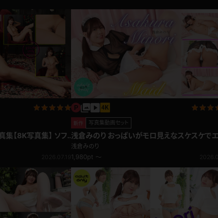
写真集動画セット
新作
集【8K写真集】 ソフ
浅倉みのり おっぱいがモロ見えなスケスケでエッ
！ギリギリショット！
チなメイド♪
浅倉みのり
1,980pt ～
2026.07.19
2026.0