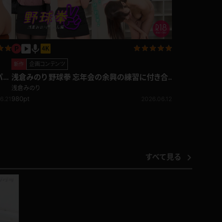
企画コンテンツ
新作
浅倉みのり 野球拳 忘年会の余興の練習に付き合
っていたらどんどん脱いでいき・・・
浅倉みのり
980pt
6.21
2026.06.12
すべて見る