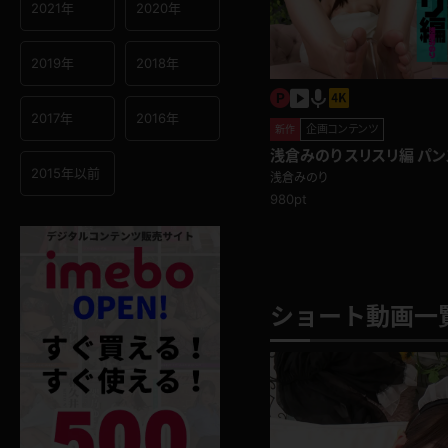
2021年
2020年
2019年
2018年
2017年
2016年
企画コンテンツ
新作
浅倉みのり スリスリ編 パ
る！優しい語り掛けで更に興
2015年以前
浅倉みのり
980pt
ショート動画一