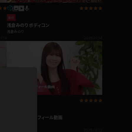
ドレス
ホットパンツ
新作
短ソックス
浅倉みのり ボディコン
浅倉みのり
普段着
白パンスト
7.19
2026.07.14
茶色
お天気おねえさん
ガーターベルト
ニプレス
赤
ナース
スニーカー
縄跳び
緑
L
パンプス
オイル
バック
浴衣
足袋
鏡
新作
アンスコ
浅倉みのり プロフィール動画
アンミラ
浅倉みのり
開脚マシーン
6.18
2026.06.13