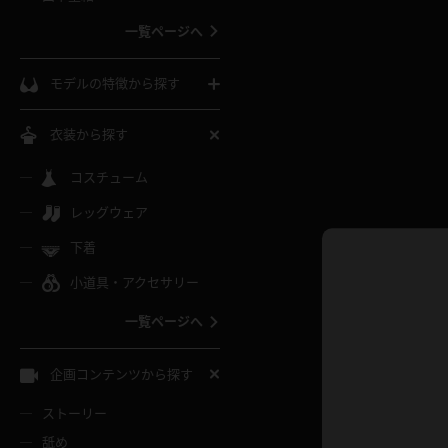
ウェディングドレス
一覧ページへ
インコート
カーディガン
コート
私服
ソックス
モデルの特徴から探す
スローブ
キャミソール
ズボン
地雷風コーデ
熟女
中間ソックス
衣装から探す
ギャル
白
け
ハイレグ
ミニスカ
主婦
コスチューム
黒パンスト
巨乳
メガネ
パイパン
レッグウェア
ベージュ
イドル風
バニーガール
ハロウィ
エステ
ガーターリング
軟体
下着
バランスボール
スレンダー
グレー
小道具・アクセサリー
バゲー
コスプレ
ボディス
女医
ローファー
ムチムチ
フラフープ
一覧ページへ
ミニマム
水色
スチェ
SM衣装
チャイナ
袴
レースアップパンプス
長身
自転車
企画コンテンツから探す
色白
紐
服
ボディコン
ドレス
和服
下駄
ストーリー
一覧ページへ
棒
舐め