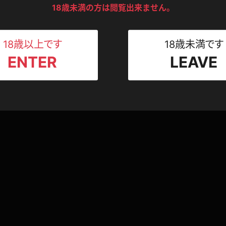
ンツ
下着
セーター
18歳未満の方は閲覧出来ません。
ス
Tシャツ
スリップ
ト
18歳以上です
18歳未満です
ENTER
LEAVE
ねえさん
マイクロビキニ
ビキニ
ベルト
スポーツウェア
ゴルフ
ー
レオタード
陸上
体操服
ーン