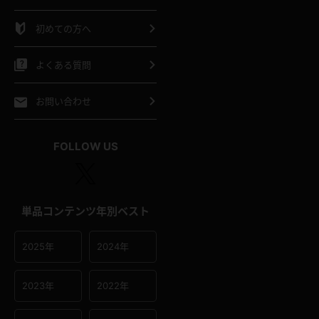
シャツ
スリップ
部屋着
初めての方へ
イクロビキニ
ビキニ
競泳水着
よくある質問
ポーツウェア
ゴルフ
ジャージ
お問い合わせ
オタード
陸上
テニス
FOLLOW US
操服
単品コンテンツ年別ベスト
2025年
2024年
2023年
2022年