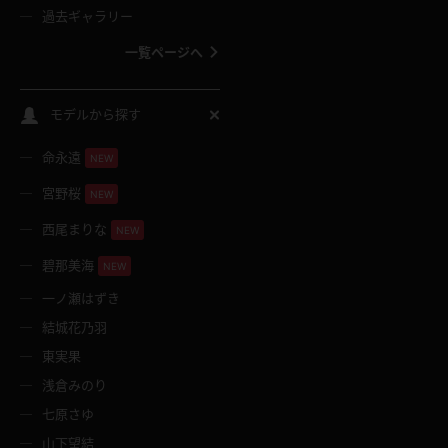
過去ギャラリー
一覧ページへ
スクールコス
モデルから探す
命永遠
NEW
バスタオル
宮野桜
NEW
全裸
西尾まりな
NEW
碧那美海
NEW
レースリミテーション
一ノ瀬はずき
結城花乃羽
クリスマス
東実果
浅倉みのり
ボディタイツ
七原さゆ
山下望結