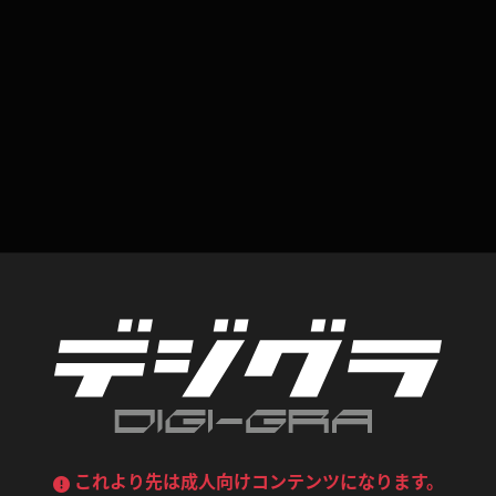
喪服
ボディコン
デニムスカート
ワンピース
ルーズソックス
ニーハイソックス
ジーンズ
エプロン
ハイソックス
パンスト
黒
オレンジ
バーテンダー
アルバイト
ベージュパンスト
網タイツ
マフラー
グローブ
紺
紫
ン
レースクイーン
ミニスカポリス
ガーターストッキング
サスペンダーストッキング
ストレッチポール
ボール
黄色
青
ーツ
女教師
CA
O
うわばき
ストラップシューズ
リコーダー
マジックハンド
ピンク
いちご
T
ドレス
巫女
着物
ブーツ
サンダル
水鉄砲
三輪車
バックレース
全身パンツ
ガーリー
ふりふり衣装
ハイヒール
裸足
鉄棒
足漕ぎマシーン
これより先は成人向けコンテンツになります。