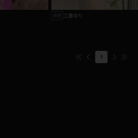
l
l
a
a
工藤ゆり
感想
y
y
V
V
i
i
1
d
d
e
e
o
o