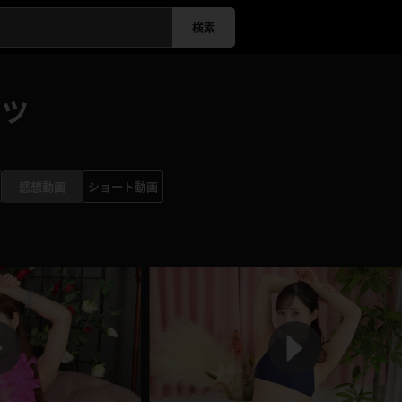
検索
ンツ
感想動画
ショート動画
P
P