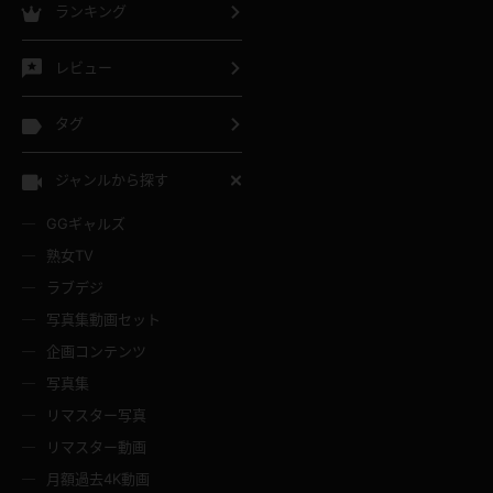
ランキング
レビュー
タグ
ジャンルから探す
GGギャルズ
熟女TV
ラブデジ
写真集動画セット
企画コンテンツ
写真集
リマスター写真
リマスター動画
月額過去4K動画