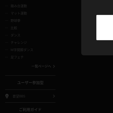
ニムスカート
ワンピース
ホットパ
メイド
ーズソックス
ニーハイソックス
短ソック
踏み台運動
マット運動
ーンズ
エプロン
普段着
彼シャツ
イソックス
パンスト
白パンス
野球拳
オレンジ
茶色
比較
ーテンダー
アルバイト
お天気お
水着
ージュパンスト
網タイツ
ガーター
ダンス
フラー
グローブ
ニプレス
紫
赤
チャレンジ
ースクイーン
ミニスカポリス
ナース
スクミズ
ーターストッキング
サスペンダーストッキング
スニーカ
M字開脚ダンス
トレッチポール
ボール
縄跳び
色
青
緑
足フェチ
教師
CA
OL
スパッツ
わばき
ストラップシューズ
パンプス
コーダー
マジックハンド
オイル
一覧ページへ
ンク
いちご
Tバック
女
着物
浴衣
チアリーダー
ーツ
サンダル
足袋
鉄砲
三輪車
鏡
ユーザー参加型
ックレース
全身パンツ
アンスコ
ーリー
ふりふり衣装
アンミラ
イヒール
裸足
棒
足漕ぎマシーン
開脚マシ
要望BBS
着
セーター
パーカー
ご利用ガイド