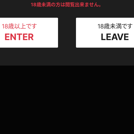
ンツ
下着
セーター
18歳未満の方は閲覧出来ません。
ス
Tシャツ
スリップ
ト
18歳以上です
18歳未満です
ENTER
LEAVE
ねえさん
マイクロビキニ
ビキニ
ベルト
スポーツウェア
ゴルフ
ー
レオタード
陸上
体操服
ーン