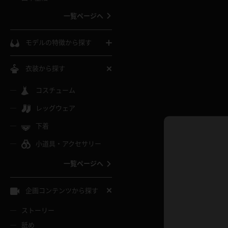
ウェディングドレス
一覧ページへ
インコート
カーディガン
コート
私服
ソックス
モデルの特徴から探す
スローブ
キャミソール
ズボン
地雷風コーデ
熟女
中間ソックス
衣装から探す
ギャル
白
け
ハイレグ
ミニスカ
主婦
コスチューム
黒パンスト
巨乳
メガネ
パイパン
レッグウェア
ベージュ
イドル風
バニーガール
ハロウィ
エステ
ガーターリング
軟体
下着
バランスボール
スレンダー
グレー
小道具・アクセサリー
バゲー
コスプレ
ボディス
女医
ローファー
ムチムチ
フラフープ
一覧ページへ
ミニマム
水色
スチェ
SM衣装
チャイナ
袴
レースアップパンプス
長身
自転車
企画コンテンツから探す
色白
紐
服
ボディコン
ドレス
和服
下駄
ストーリー
一覧ページへ
棒
舐め