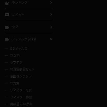
ランキング
レビュー
タグ
ジャンルから探す
GGギャルズ
熟女TV
ラブデジ
写真集動画セット
企画コンテンツ
写真集
リマスター写真
リマスター動画
月額過去4K動画