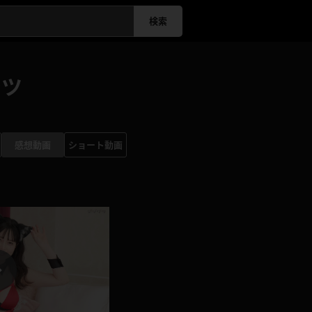
検索
ンツ
感想動画
ショート動画
P