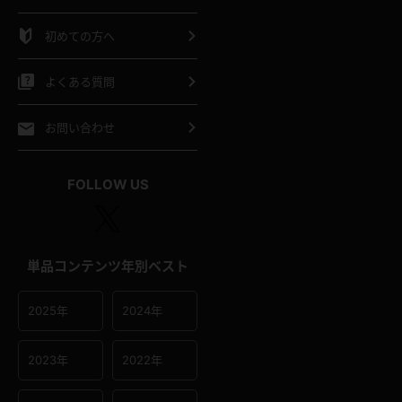
シャツ
スリップ
部屋着
初めての方へ
イクロビキニ
ビキニ
競泳水着
よくある質問
ポーツウェア
ゴルフ
ジャージ
お問い合わせ
オタード
陸上
テニス
FOLLOW US
操服
単品コンテンツ年別ベスト
2025年
2024年
2023年
2022年