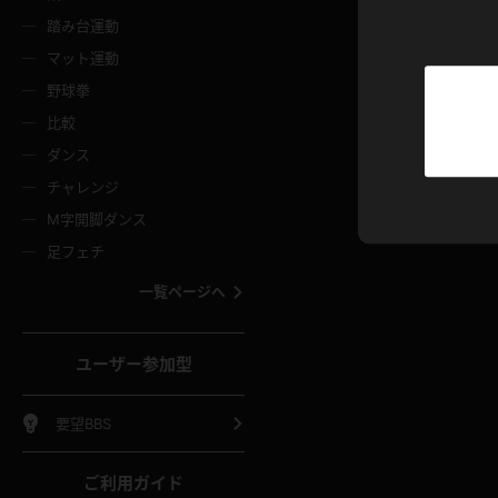
ニムスカート
ワンピース
ホットパ
メイド
ーズソックス
ニーハイソックス
短ソック
踏み台運動
マット運動
ーンズ
エプロン
普段着
彼シャツ
イソックス
パンスト
白パンス
野球拳
オレンジ
茶色
比較
ーテンダー
アルバイト
お天気お
水着
ージュパンスト
網タイツ
ガーター
ダンス
フラー
グローブ
ニプレス
紫
赤
チャレンジ
ースクイーン
ミニスカポリス
ナース
スクミズ
ーターストッキング
サスペンダーストッキング
スニーカ
M字開脚ダンス
トレッチポール
ボール
縄跳び
色
青
緑
足フェチ
教師
CA
OL
スパッツ
わばき
ストラップシューズ
パンプス
コーダー
マジックハンド
オイル
一覧ページへ
ンク
いちご
Tバック
女
着物
浴衣
チアリーダー
ーツ
サンダル
足袋
鉄砲
三輪車
鏡
ユーザー参加型
ックレース
全身パンツ
アンスコ
ーリー
ふりふり衣装
アンミラ
イヒール
裸足
棒
足漕ぎマシーン
開脚マシ
要望BBS
着
セーター
パーカー
ご利用ガイド