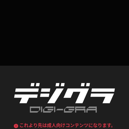
喪服
ボディコン
デニムスカート
ワンピース
ルーズソックス
ニーハイソックス
ジーンズ
エプロン
ハイソックス
パンスト
黒
オレンジ
バーテンダー
アルバイト
ベージュパンスト
網タイツ
マフラー
グローブ
紺
紫
ン
レースクイーン
ミニスカポリス
ガーターストッキング
サスペンダーストッキング
ストレッチポール
ボール
黄色
青
ーツ
女教師
CA
O
うわばき
ストラップシューズ
リコーダー
マジックハンド
ピンク
いちご
T
ドレス
巫女
着物
ブーツ
サンダル
水鉄砲
三輪車
バックレース
全身パンツ
ガーリー
ふりふり衣装
ハイヒール
裸足
鉄棒
足漕ぎマシーン
これより先は成人向けコンテンツになります。