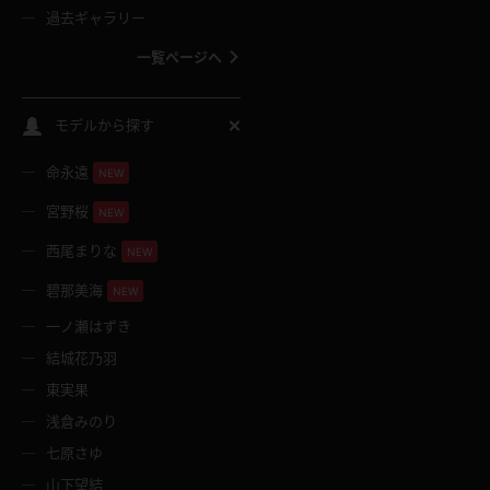
過去ギャラリー
一覧ページへ
スクールコス
モデルから探す
命永遠
NEW
バスタオル
宮野桜
NEW
全裸
西尾まりな
NEW
碧那美海
NEW
レースリミテーション
一ノ瀬はずき
結城花乃羽
クリスマス
東実果
浅倉みのり
ボディタイツ
七原さゆ
山下望結