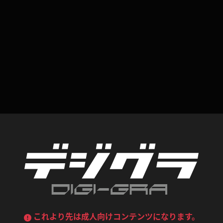
喪服
ボディコン
デニムスカート
ワンピース
ルーズソックス
ニーハイソックス
ジーンズ
エプロン
ハイソックス
パンスト
黒
オレンジ
バーテンダー
アルバイト
ベージュパンスト
網タイツ
マフラー
グローブ
紺
紫
ン
レースクイーン
ミニスカポリス
ガーターストッキング
サスペンダーストッキング
ストレッチポール
ボール
黄色
青
ーツ
女教師
CA
O
うわばき
ストラップシューズ
リコーダー
マジックハンド
ピンク
いちご
T
ドレス
巫女
着物
ブーツ
サンダル
水鉄砲
三輪車
バックレース
全身パンツ
ガーリー
ふりふり衣装
ハイヒール
裸足
鉄棒
足漕ぎマシーン
これより先は成人向けコンテンツになります。