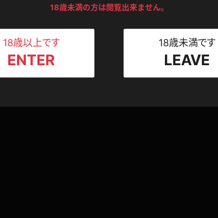
ンツ
下着
セーター
18歳未満の方は閲覧出来ません。
ス
Tシャツ
スリップ
ト
18歳以上です
18歳未満です
ENTER
LEAVE
ねえさん
マイクロビキニ
ビキニ
ベルト
スポーツウェア
ゴルフ
ー
レオタード
陸上
体操服
ーン