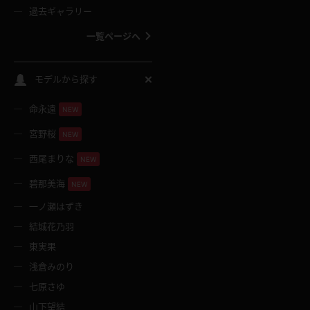
過去ギャラリー
一覧ページへ
スクールコス
モデルから探す
命永遠
NEW
バスタオル
宮野桜
NEW
全裸
西尾まりな
NEW
碧那美海
NEW
レースリミテーション
一ノ瀬はずき
結城花乃羽
クリスマス
東実果
浅倉みのり
ボディタイツ
七原さゆ
山下望結