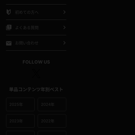
シャツ
スリップ
部屋着
初めての方へ
イクロビキニ
ビキニ
競泳水着
よくある質問
ポーツウェア
ゴルフ
ジャージ
お問い合わせ
オタード
陸上
テニス
FOLLOW US
操服
単品コンテンツ年別ベスト
2025年
2024年
2023年
2022年