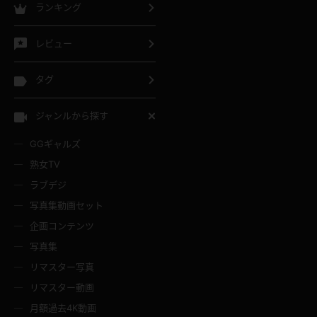
ランキング
レビュー
タグ
ジャンルから探す
GGギャルズ
熟女TV
ラブデジ
写真集動画セット
企画コンテンツ
写真集
リマスター写真
リマスター動画
月額過去4K動画