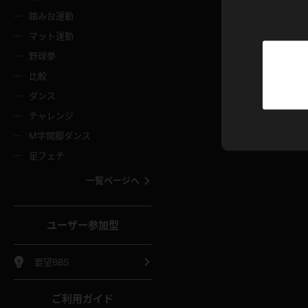
ニムスカート
ワンピース
ホットパ
メイド
ーズソックス
ニーハイソックス
短ソック
踏み台運動
マット運動
ーンズ
エプロン
普段着
彼シャツ
イソックス
パンスト
白パンス
野球拳
オレンジ
茶色
比較
ーテンダー
アルバイト
お天気お
水着
ージュパンスト
網タイツ
ガーター
ダンス
フラー
グローブ
ニプレス
紫
赤
チャレンジ
ースクイーン
ミニスカポリス
ナース
スクミズ
ーターストッキング
サスペンダーストッキング
スニーカ
M字開脚ダンス
トレッチポール
ボール
縄跳び
色
青
緑
足フェチ
教師
CA
OL
スパッツ
わばき
ストラップシューズ
パンプス
コーダー
マジックハンド
オイル
一覧ページへ
ンク
いちご
Tバック
女
着物
浴衣
チアリーダー
ーツ
サンダル
足袋
鉄砲
三輪車
鏡
ユーザー参加型
ックレース
全身パンツ
アンスコ
ーリー
ふりふり衣装
アンミラ
イヒール
裸足
棒
足漕ぎマシーン
開脚マシ
要望BBS
着
セーター
パーカー
ご利用ガイド