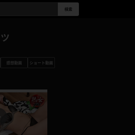
検索
ンツ
感想動画
ショート動画
P