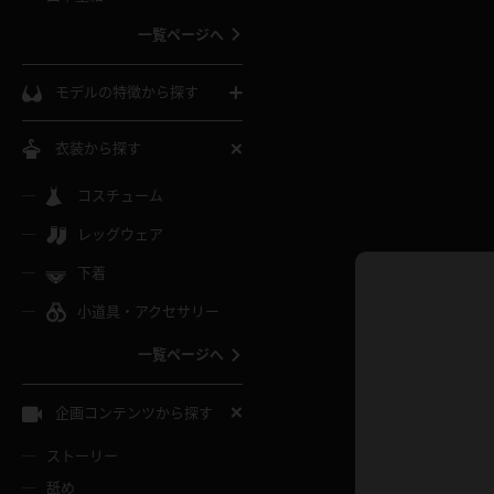
ウェディングドレス
一覧ページへ
インコート
カーディガン
コート
私服
ソックス
モデルの特徴から探す
スローブ
キャミソール
ズボン
地雷風コーデ
熟女
中間ソックス
衣装から探す
ギャル
白
け
ハイレグ
ミニスカ
主婦
コスチューム
黒パンスト
巨乳
メガネ
パイパン
レッグウェア
ベージュ
イドル風
バニーガール
ハロウィ
エステ
ガーターリング
軟体
下着
バランスボール
スレンダー
グレー
小道具・アクセサリー
バゲー
コスプレ
ボディス
女医
ローファー
ムチムチ
フラフープ
一覧ページへ
ミニマム
水色
スチェ
SM衣装
チャイナ
袴
レースアップパンプス
長身
自転車
企画コンテンツから探す
色白
紐
服
ボディコン
ドレス
和服
下駄
ストーリー
一覧ページへ
棒
舐め