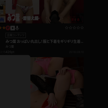
ドレス
ホットパンツ
短ソックス
普段着
白パンスト
企画コンテンツ
茶色
みつ葉 おっぱい丸出し！服と下着をギリギリ生着
お天気おねえさん
ガーターベルト
替え！
ニプレス
みつ葉
426pt
赤
2018.08.19
2.15
ナース
スニーカー
縄跳び
緑
L
パンプス
オイル
バック
浴衣
足袋
鏡
アンスコ
アンミラ
開脚マシーン