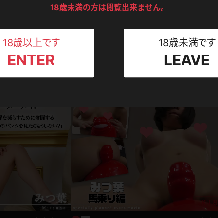
ンツ
下着
セーター
18歳未満の方は閲覧出来ません。
ス
Tシャツ
スリップ
ト
18歳以上です
18歳未満です
写真集動画セット
ENTER
LEAVE
ろ♪シャツのままでびし
みつ葉 妄想ワンピースで貴方を誘惑！あなた
ねえさん
マイクロビキニ
ビキニ
ベルト
編
レを舐めてアゲル♪
みつ葉
1,892pt
2018.07.13
2018.0
スポーツウェア
ゴルフ
ー
レオタード
陸上
体操服
ーン