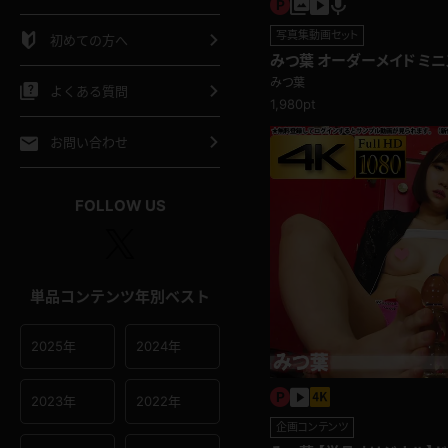
シャツ
スリップ
部屋着
写真集動画セット
初めての方へ
みつ葉 オーダーメイド ミ
イクロビキニ
ビキニ
競泳水着
みつ葉
よくある質問
1,980pt
ポーツウェア
ゴルフ
ジャージ
お問い合わせ
オタード
陸上
テニス
FOLLOW US
操服
単品コンテンツ年別ベスト
2025年
2024年
2023年
2022年
企画コンテンツ