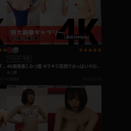
コート
ズボン
リマスター写真
ミニスカ
すぎ
4K画像集【 みつ葉 キラキラ笑顔でおっぱいやお尻
を揺らしまくる！水着三昧】
みつ葉
1,100pt
9.04
2021.06.30
ハロウィン
ボディスーツ
チャイナドレス