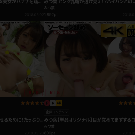
ドS美女がバナナを踏み
みつ葉 ピンク乳輪が透け見え！？パイパンとの
足フェチ編
ボで撃沈！ミニスカ
みつ葉
1,892pt
2018.05.02
2018.0
企画コンテンツ
せるために！たっぷりサ
みつ葉【単品オリジナル】目が覚めてまずする
は…ソーセージ舐め♪
みつ葉
809pt
2018.03.20
2018.0