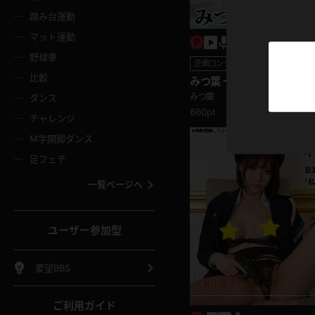
ニムスカート
ワンピース
ホットパ
メイド
ーズソックス
ニーハイソックス
短ソック
踏み台運動
マット運動
ーンズ
エプロン
普段着
彼シャツ
イソックス
パンスト
白パンス
野球拳
企画コンテンツ
オレンジ
茶色
比較
みつ葉 一緒にお風呂に入
ーテンダー
アルバイト
お天気お
水着
ージュパンスト
網タイツ
ガーター
ょ濡れスケスケ！濡れフェチ
みつ葉
ダンス
フラー
グローブ
ニプレス
660pt
紫
赤
チャレンジ
ースクイーン
ミニスカポリス
ナース
スクミズ
ーターストッキング
サスペンダーストッキング
スニーカ
M字開脚ダンス
トレッチポール
ボール
縄跳び
色
青
緑
足フェチ
教師
CA
OL
スパッツ
わばき
ストラップシューズ
パンプス
コーダー
マジックハンド
オイル
一覧ページへ
ンク
いちご
Tバック
女
着物
浴衣
チアリーダー
ーツ
サンダル
足袋
鉄砲
三輪車
鏡
ユーザー参加型
ックレース
全身パンツ
アンスコ
ーリー
ふりふり衣装
アンミラ
イヒール
裸足
棒
足漕ぎマシーン
開脚マシ
要望BBS
着
セーター
パーカー
ご利用ガイド