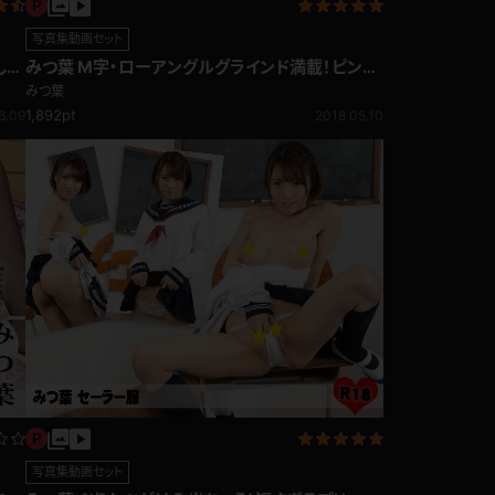
写真集動画セット
しい
みつ葉 M字・ローアングルグラインド満載！ピンク
乳首が露出するギリギリのボンテージ
みつ葉
1,892pt
6.09
2018.05.10
写真集動画セット