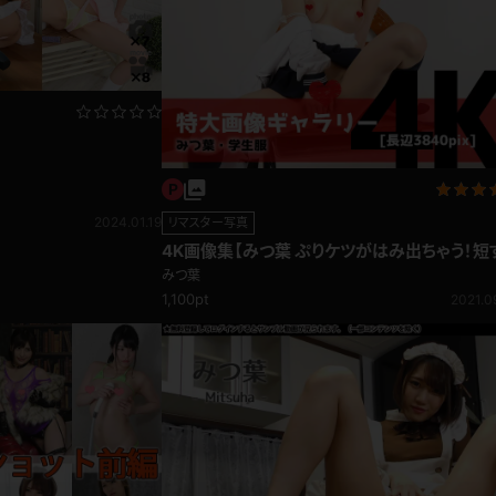
レインコート
カーディガン
バスローブ
キャミソール
2024.01.19
リマスター写真
透け
ハイレグ
4K画像集【みつ葉 ぷりケツがはみ出ちゃう！短
るプリーツスカートのセーラー服】
みつ葉
1,100pt
2021.0
アイドル風
バニーガール
サバゲー
コスプレ
ビスチェ
SM衣装