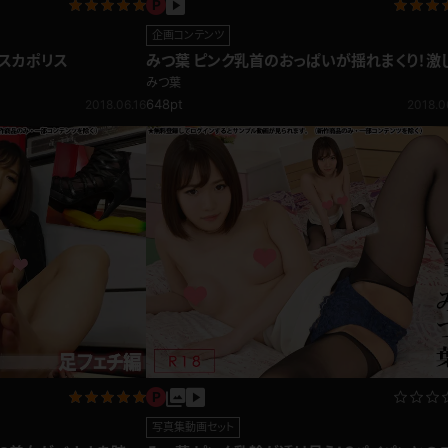
企画コンテンツ
ニスカポリス
みつ葉 ピンク乳首のおっぱいが揺れまくり！激
上下運動ともれる声 馬乗り編
みつ葉
648pt
2018.06.16
2018.0
写真集動画セット