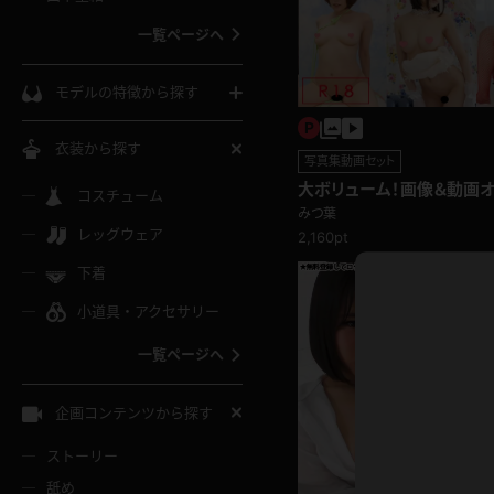
ウェディングドレス
一覧ページへ
インコート
カーディガン
コート
私服
ソックス
モデルの特徴から探す
スローブ
キャミソール
ズボン
地雷風コーデ
熟女
中間ソックス
衣装から探す
写真集動画セット
ギャル
白
大ボリューム！画像＆動画オフ
け
ハイレグ
ミニスカ
主婦
コスチューム
黒パンスト
巨乳
前編
メガネ
みつ葉
パイパン
レッグウェア
2,160pt
ベージュ
イドル風
バニーガール
ハロウィ
エステ
ガーターリング
軟体
下着
バランスボール
スレンダー
グレー
小道具・アクセサリー
バゲー
コスプレ
ボディス
女医
ローファー
ムチムチ
フラフープ
一覧ページへ
ミニマム
水色
スチェ
SM衣装
チャイナ
袴
レースアップパンプス
長身
自転車
企画コンテンツから探す
色白
紐
服
ボディコン
ドレス
和服
下駄
ストーリー
一覧ページへ
棒
舐め