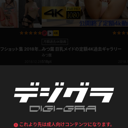
喪服
ボディコン
デニムスカート
ワンピース
ルーズソックス
ニーハイソックス
ジーンズ
エプロン
ハイソックス
パンスト
月額過去4K動画
黒
オレンジ
ショット集 2018年
みつ葉 巨乳メイドの定額4K過去ギャラリー
バーテンダー
アルバイト
ベージュパンスト
網タイツ
マフラー
グローブ
みつ葉
518pt
紺
紫
2018.12.28
2018.1
ン
レースクイーン
ミニスカポリス
ガーターストッキング
サスペンダーストッキング
ストレッチポール
ボール
黄色
青
ーツ
女教師
CA
O
うわばき
ストラップシューズ
リコーダー
マジックハンド
ピンク
いちご
T
ドレス
巫女
着物
ブーツ
サンダル
水鉄砲
三輪車
バックレース
全身パンツ
ガーリー
ふりふり衣装
ハイヒール
裸足
鉄棒
足漕ぎマシーン
これより先は成人向けコンテンツになります。