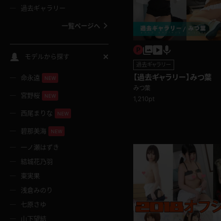
過去ギャラリー
一覧ページへ
スクールコス
モデルから探す
過去ギャラリー
【過去ギャラリー】みつ葉
命永遠
NEW
バスタオル
みつ葉
宮野桜
NEW
1,210pt
全裸
西尾まりな
NEW
碧那美海
NEW
レースリミテーション
一ノ瀬はずき
結城花乃羽
クリスマス
東実果
浅倉みのり
ボディタイツ
七原さゆ
山下望結