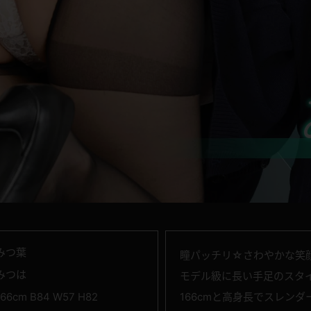
みつ葉
瞳パッチリ☆さわやかな笑
みつは
モデル級に長い手足のスタ
166cm B84 W57 H82
166cmと高身長でスレン