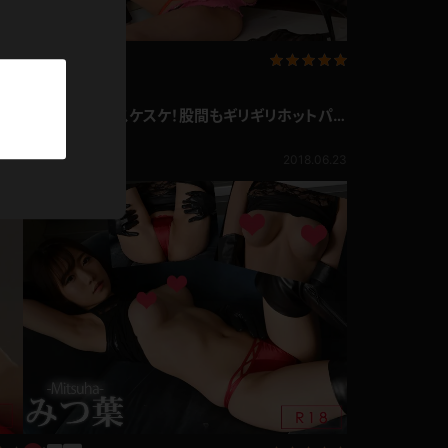
パーカー
部屋着
写真集動画セット
のア
みつ葉 乳首がスケスケ！股間もギリギリホットパン
競泳水着
ツ！
みつ葉
1,242pt
7.07
2018.06.23
ジャージ
テニス