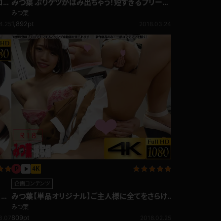
コラ
みつ葉 ぷりケツがはみ出ちゃう！短すぎるプリーツ
スカートのセーラー服
みつ葉
1,892pt
4.25
2018.03.24
企画コンテンツ
コト
みつ葉【単品オリジナル】ご主人様に全てをさらけ
出す！接写編
みつ葉
809pt
3.07
2018.02.25