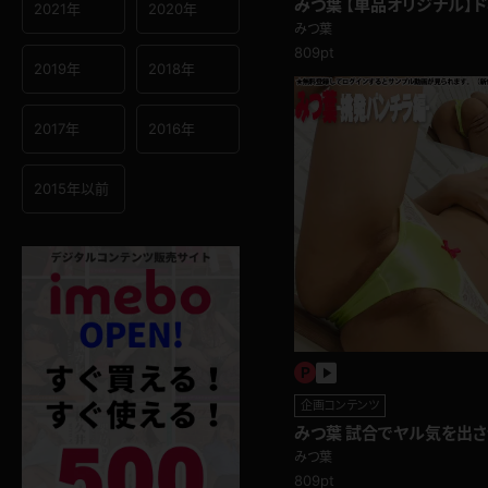
みつ葉 【単品オリジナル】
2021年
2020年
つけ、棒を足で擦りまくる！
みつ葉
809pt
2019年
2018年
2017年
2016年
2015年以前
企画コンテンツ
みつ葉 試合でヤル気を出さ
ービス♪挑発パンチラ編
みつ葉
809pt