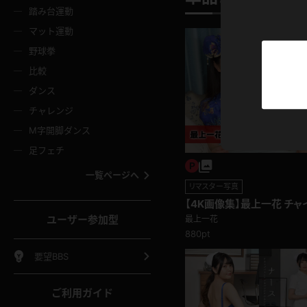
ニムスカート
ワンピース
ホットパ
メイド
ーズソックス
ニーハイソックス
短ソック
踏み台運動
マット運動
ーンズ
エプロン
普段着
彼シャツ
イソックス
パンスト
白パンス
野球拳
オレンジ
茶色
比較
ーテンダー
アルバイト
お天気お
水着
ージュパンスト
網タイツ
ガーター
ダンス
フラー
グローブ
ニプレス
紫
赤
チャレンジ
ースクイーン
ミニスカポリス
ナース
スクミズ
ーターストッキング
サスペンダーストッキング
スニーカ
M字開脚ダンス
トレッチポール
ボール
縄跳び
色
青
緑
足フェチ
教師
CA
OL
スパッツ
わばき
ストラップシューズ
パンプス
コーダー
マジックハンド
オイル
一覧ページへ
ンク
いちご
Tバック
リマスター写真
女
着物
浴衣
チアリーダー
ーツ
サンダル
足袋
【4K画像集】最上一花 チャ
鉄砲
三輪車
鏡
題)
ユーザー参加型
最上一花
ックレース
全身パンツ
アンスコ
880pt
ーリー
ふりふり衣装
アンミラ
イヒール
裸足
棒
足漕ぎマシーン
開脚マシ
要望BBS
着
セーター
パーカー
ご利用ガイド