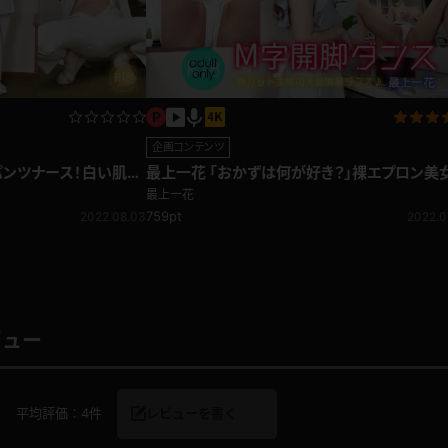
企画コンテンツ
パンツナース！白い肌に
最上一花 「おかずは何が好き？」裸エプロン美
M字開脚ダンス編
最上一花
759pt
2022.08.03
2022.0
ビュー
8
平均評価：
4件
レビューを書く