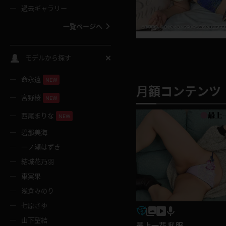
過去ギャラリー
一覧ページへ
スクールコス
モデルから探す
命永遠
バスタオル
NEW
月額コンテンツ 
宮野桜
NEW
全裸
西尾まりな
NEW
碧那美海
レースリミテーション
一ノ瀬はずき
結城花乃羽
クリスマス
東実果
浅倉みのり
ボディタイツ
七原さゆ
山下望結
ウェディングドレス
最上一花 私服