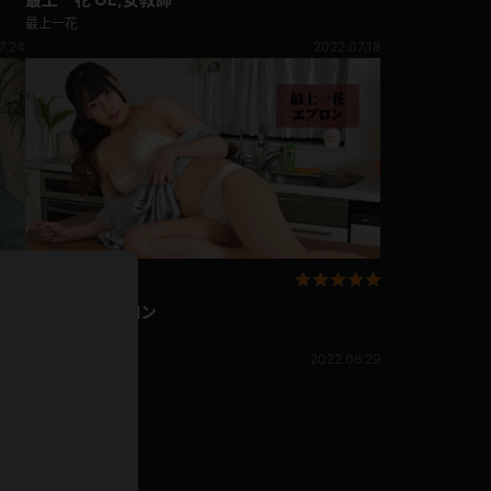
最上一花
7.24
2022.07.18
ホットパンツ
短ソックス
普段着
白パンスト
茶色
お天気おねえさん
ガーターベルト
ニプレス
赤
ナース
スニーカー
縄跳び
緑
L
最上一花 エプロン
パンプス
オイル
最上一花
バック
6.30
2022.06.29
浴衣
足袋
鏡
アンスコ
アンミラ
開脚マシーン