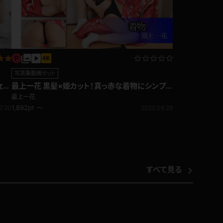
写真集動画セット
女の
最上一花 黒髪×姫カット！真っ赤な着物にシンプ
ルな黒Tバックが映える！
最上一花
1,892pt ～
7.20
2022.06.29
すべて見る