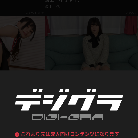
最上一花
2022.08.01
2022.0
デニムスカート
ワンピース
ルーズソックス
ニーハイソックス
ジーンズ
エプロン
ハイソックス
パンスト
黒
オレンジ
バーテンダー
アルバイト
ベージュパンスト
網タイツ
マフラー
グローブ
紺
紫
ン
レースクイーン
ミニスカポリス
ガーターストッキング
サスペンダーストッキング
ストレッチポール
ボール
黄色
青
ーツ
女教師
CA
O
最上一花 プロフィール動画
うわばき
ストラップシューズ
リコーダー
マジックハンド
最上一花
ピンク
いちご
T
2022.07.05
2022.0
ドレス
巫女
着物
ブーツ
サンダル
水鉄砲
三輪車
バックレース
全身パンツ
ガーリー
ふりふり衣装
ハイヒール
裸足
鉄棒
足漕ぎマシーン
これより先は成人向けコンテンツになります。
全 6件