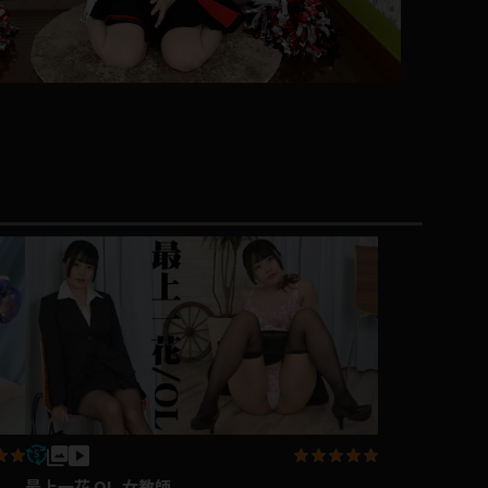
コート
ズボン
ミニスカ
ハロウィン
ボディスーツ
チャイナドレス
ドレス
最上一花 OL,女教師