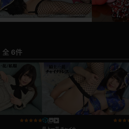
l
a
y
レインコート
カーディガン
V
バスローブ
キャミソール
i
全 6件
透け
ハイレグ
d
e
アイドル風
バニーガール
o
サバゲー
コスプレ
ビスチェ
SM衣装
喪服
ボディコン
最上一花 チャイナ