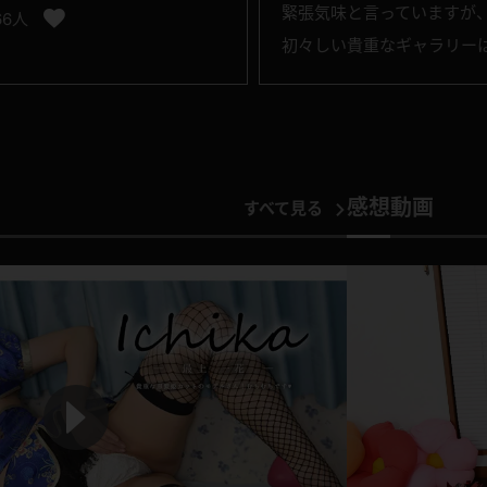
緊張気味と言っていますが
66人
初々しい貴重なギャラリー
感想動画
すべて見る
P