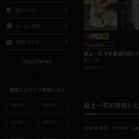
シャツ
スリップ
部屋着
初めての方へ
イクロビキニ
ビキニ
競泳水着
よくある質問
ポーツウェア
ゴルフ
ジャージ
お問い合わせ
写真集動画セット
最上一花 下半身透け透け
オタード
陸上
テニス
映える青い下着
最上一花
FOLLOW US
1,892pt ～
操服
単品コンテンツ年別ベスト
最上一花の評価レ
2025年
2024年
2023年
2022年
平均評価：
4.