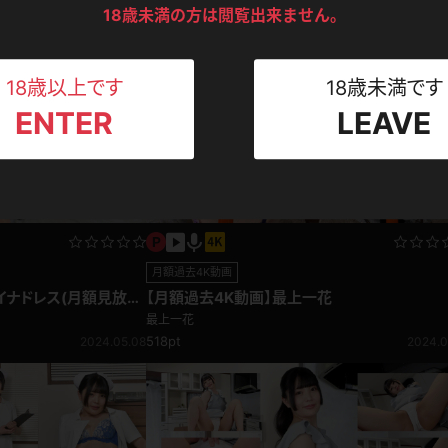
ンツ
下着
セーター
ス
18歳未満の方は閲覧出来ません。
Tシャツ
スリップ
ト
18歳以上です
18歳未満です
ENTER
LEAVE
ねえさん
マイクロビキニ
ビキニ
ベルト
スポーツウェア
ゴルフ
ー
レオタード
陸上
月額過去4K動画
体操服
イナドレス(月額見放
【月額過去4K動画】最上一花
最上一花
518pt
2024.05.08
2024.0
ーン