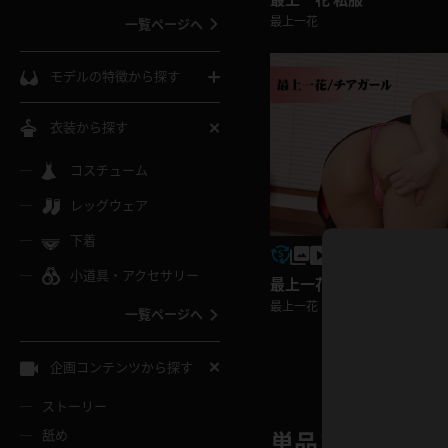
最上一花
一覧ページへ
インコート
カーディガン
コート
私服
ソックス
モデルの特徴から探す
スローブ
キャミソール
ズボン
地雷風コーデ
熟女
中間ソックス
衣装から探す
ギャル
白
け
ハイレグ
ミニスカ
主婦
コスチューム
黒パンスト
巨乳
メガネ
パイパン
レッグウェア
ベージュ
イドル風
バニーガール
ハロウィ
エステ
ガーターリング
軟体
下着
バランスボール
スレンダー
グレー
小道具・アクセサリー
バゲー
コスプレ
ボディス
女医
最上一花 スポーツ
ローファー
ムチムチ
フラフープ
最上一花
一覧ページへ
ミニマム
水色
スチェ
SM衣装
チャイナ
袴
レースアップパンプス
長身
自転車
企画コンテンツから探す
色白
紐
服
ボディコン
ドレス
和服
下駄
ストーリー
一覧ページへ
棒
舐め
単品コンテンツ 