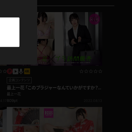
パーカー
部屋着
競泳水着
ジャージ
テニス
企画コンテンツ
最上一花 「このブラジャーなんていかがですか？夜
も盛り上がりますよ」訪問販売編
最上一花
809pt
4.17
2022.08.13