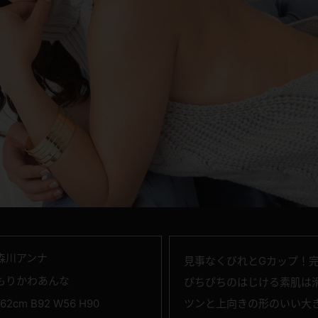
森川アンナ
見事なくびれとGカップ！
もりかわあんな
ぴちぴちのはじける素肌は
162cm B92 W56 H90
ツンと上向きの形のいい大