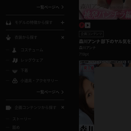
一覧ページへ
インコート
カーディガン
コート
私服
ソックス
モデルの特徴から探す
スローブ
キャミソール
ズボン
地雷風コーデ
熟女
中間ソックス
企画コンテンツ
衣装から探す
森川アンナ 部下のヤル気
ギャル
白
人上司！挑発パンチラ編
森川アンナ
け
ハイレグ
ミニスカ
主婦
コスチューム
黒パンスト
巨乳
719pt
メガネ
パイパン
レッグウェア
ベージュ
イドル風
バニーガール
ハロウィ
エステ
ガーターリング
軟体
下着
バランスボール
スレンダー
グレー
小道具・アクセサリー
バゲー
コスプレ
ボディス
女医
ローファー
ムチムチ
フラフープ
一覧ページへ
ミニマム
水色
スチェ
SM衣装
チャイナ
袴
レースアップパンプス
長身
自転車
企画コンテンツから探す
色白
紐
服
ボディコン
ドレス
和服
下駄
ストーリー
一覧ページへ
棒
舐め