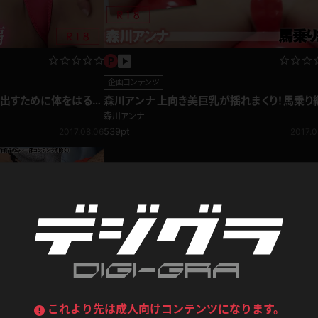
デニムスカート
ワンピース
ルーズソックス
ニーハイソックス
ジーンズ
エプロン
ハイソックス
パンスト
企画コンテンツ
を出すために体をはる美
森川アンナ 上向き美巨乳が揺れまくり！馬乗り
黒
オレンジ
森川アンナ
バーテンダー
アルバイト
ベージュパンスト
網タイツ
539pt
2017.08.06
2017.0
マフラー
グローブ
紺
紫
ン
レースクイーン
ミニスカポリス
ガーターストッキング
サスペンダーストッキング
ストレッチポール
ボール
黄色
青
ーツ
女教師
CA
O
うわばき
ストラップシューズ
リコーダー
マジックハンド
ピンク
いちご
T
ドレス
巫女
着物
ブーツ
サンダル
水鉄砲
三輪車
バックレース
全身パンツ
ガーリー
ふりふり衣装
ハイヒール
裸足
鉄棒
足漕ぎマシーン
これより先は成人向けコンテンツになります。