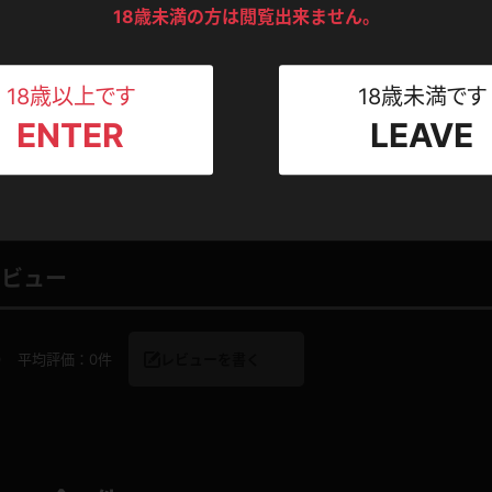
ンツ
下着
セーター
ス
18歳未満の方は閲覧出来ません。
Tシャツ
スリップ
ト
フェクトボディ！横乳丸
18歳以上です
18歳未満です
ENTER
LEAVE
ねえさん
マイクロビキニ
ビキニ
ベルト
2017.07.04
スポーツウェア
ゴルフ
ー
レオタード
陸上
レビュー
体操服
0
平均評価：
0件
レビューを書く
ーン