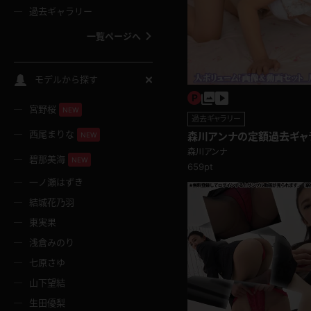
過去ギャラリー
一覧ページへ
スクールコス
モデルから探す
宮野桜
バスタオル
NEW
過去ギャラリー
西尾まりな
森川アンナの定額過去ギャ
NEW
全裸
森川アンナ
碧那美海
NEW
659pt
一ノ瀬はずき
レースリミテーション
結城花乃羽
東実果
クリスマス
浅倉みのり
七原さゆ
ボディタイツ
山下望結
生田優梨
ウェディングドレス