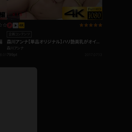
ホットパンツ
短ソックス
普段着
白パンスト
企画コンテンツ
編
森川アンナ【単品オリジナル】ハリ艶美乳がオイル
茶色
に濡れる！乳・尻もみ編
森川アンナ
お天気おねえさん
ガーターベルト
799pt
8.01
2017.07.13
ニプレス
赤
ナース
スニーカー
縄跳び
緑
L
パンプス
オイル
バック
浴衣
足袋
鏡
アンスコ
アンミラ
開脚マシーン