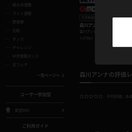
ニムスカート
ワンピース
ホットパ
メイド
ーズソックス
ニーハイソックス
短ソック
踏み台運動
マット運動
ーンズ
エプロン
普段着
彼シャツ
写真集動画セット
イソックス
パンスト
白パンス
野球拳
森川アンナ Gカップのパー
オレンジ
茶色
比較
見えニットワンピ♪
森川アンナ
ーテンダー
アルバイト
お天気お
水着
ージュパンスト
網タイツ
ガーター
1,478pt
ダンス
フラー
グローブ
ニプレス
紫
赤
チャレンジ
ースクイーン
ミニスカポリス
ナース
スクミズ
ーターストッキング
サスペンダーストッキング
スニーカ
M字開脚ダンス
トレッチポール
ボール
縄跳び
色
青
緑
足フェチ
教師
CA
OL
スパッツ
わばき
ストラップシューズ
パンプス
コーダー
マジックハンド
オイル
森川アンナの評価
一覧ページへ
ンク
いちご
Tバック
女
着物
浴衣
チアリーダー
ーツ
サンダル
足袋
鉄砲
三輪車
鏡
ユーザー参加型
平均評価：
0.
ックレース
全身パンツ
アンスコ
ーリー
ふりふり衣装
アンミラ
イヒール
裸足
棒
足漕ぎマシーン
開脚マシ
要望BBS
着
セーター
パーカー
ご利用ガイド