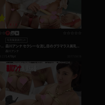
コート
ズボン
写真集動画セット
ーセ
森川アンナ セクシーな流し目のグラマラス美乳女
教師！
ミニスカ
森川アンナ
1,478pt
8.23
2017.08.18
ハロウィン
ボディスーツ
チャイナドレス
ドレス