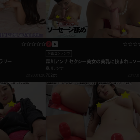
レインコート
カーディガン
バスローブ
キャミソール
企画コンテンツ
森川アンナ セクシー美女の美乳に挟まれ…ソ
ラリー
ージ舐め
透け
ハイレグ
森川アンナ
702pt
2017.0
2020.01.20
アイドル風
バニーガール
サバゲー
コスプレ
ビスチェ
SM衣装
喪服
ボディコン