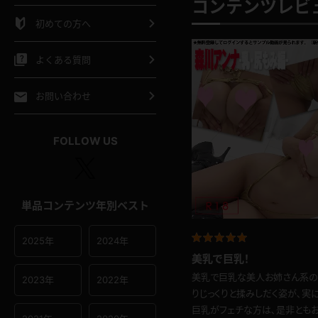
コンテンツレビュ
シャツ
スリップ
部屋着
初めての方へ
イクロビキニ
ビキニ
競泳水着
よくある質問
ポーツウェア
ゴルフ
ジャージ
お問い合わせ
オタード
陸上
テニス
FOLLOW US
操服
単品コンテンツ年別ベスト
2025年
2024年
美乳で巨乳！
美乳で巨乳な美人お姉さん系の
2023年
2022年
りじっくりと揉みしだく姿が､実
巨乳がフェチな方は､是非ともお