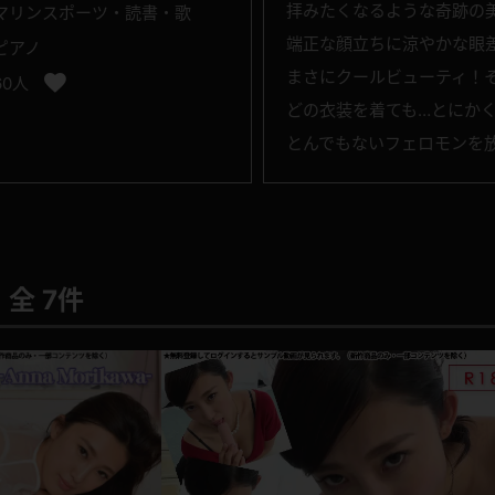
拝みたくなるような奇跡の
マリンスポーツ・読書・歌
端正な顔立ちに涼やかな眼
ピアノ
まさにクールビューティ！
60人
どの衣装を着ても…とにか
とんでもないフェロモンを
全 7件