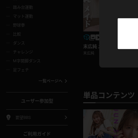
ニムスカート
ワンピース
ホットパ
メイド
ーズソックス
ニーハイソックス
短ソック
踏み台運動
マット運動
ーンズ
エプロン
普段着
彼シャツ
イソックス
パンスト
白パンス
野球拳
オレンジ
茶色
比較
ーテンダー
アルバイト
お天気お
水着
ージュパンスト
網タイツ
ガーター
ダンス
フラー
グローブ
ニプレス
末広純 メイド
紫
赤
チャレンジ
末広純
ースクイーン
ミニスカポリス
ナース
スクミズ
ーターストッキング
サスペンダーストッキング
スニーカ
M字開脚ダンス
トレッチポール
ボール
縄跳び
色
青
緑
足フェチ
教師
CA
OL
スパッツ
わばき
ストラップシューズ
パンプス
コーダー
マジックハンド
オイル
一覧ページへ
ンク
いちご
Tバック
女
着物
浴衣
チアリーダー
ーツ
サンダル
足袋
単品コンテンツ 
鉄砲
三輪車
鏡
ユーザー参加型
ックレース
全身パンツ
アンスコ
ーリー
ふりふり衣装
アンミラ
イヒール
裸足
棒
足漕ぎマシーン
開脚マシ
要望BBS
着
セーター
パーカー
ご利用ガイド