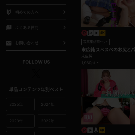
シャツ
スリップ
部屋着
初めての方へ
イクロビキニ
ビキニ
競泳水着
よくある質問
ポーツウェア
ゴルフ
ジャージ
写真集動画セット
お問い合わせ
末広純 スベスベのお尻とパ
てもえっち♪スクールコス
オタード
陸上
テニス
末広純
FOLLOW US
1,980pt ～
操服
単品コンテンツ年別ベスト
2025年
2024年
2023年
2022年