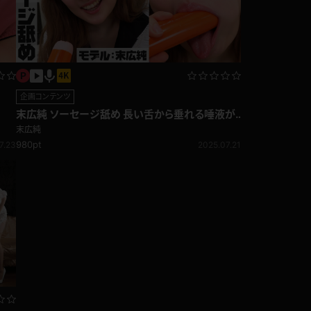
企画コンテンツ
末広純 ソーセージ舐め 長い舌から垂れる唾液が
エロすぎる！
末広純
980pt
7.23
2025.07.21