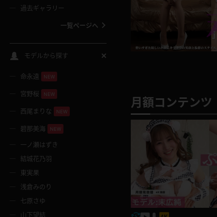
過去ギャラリー
一覧ページへ
スクールコス
モデルから探す
命永遠
NEW
バスタオル
宮野桜
NEW
月額コンテンツ 
全裸
西尾まりな
NEW
碧那美海
NEW
レースリミテーション
一ノ瀬はずき
結城花乃羽
クリスマス
東実果
浅倉みのり
ボディタイツ
七原さゆ
山下望結