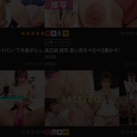
企画コンテンツ
イパン！下半身がとっ
末広純 接写 長い舌をぺろぺろ動かす！
末広純
980pt
2025.08.03
2025.0