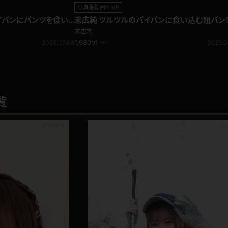
写真集動画セット
イパンにパンツを食い
末広純 ツルツルのパイパンに食い込む紐パン
良くなっちゃった！
レス
末広純
1,980pt ～
2025.07.08
2025.0
覧