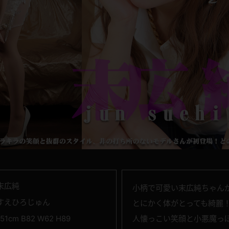
末広純
小柄で可愛い末広純ちゃん
すえひろじゅん
とにかく体がとっても綺麗
151cm B82 W62 H89
人懐っこい笑顔と小悪魔っ