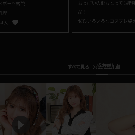
おっぱいの形もとっても綺
スポーツ観戦
品！
料理
ぜひいろいろなコスプレ姿
64人
感想動画
すべて見る
P