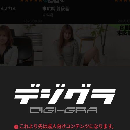
喪服
ボディコン
りんぷりん
末広純 普段着
末広純
デニムスカート
ワンピース
ルーズソックス
ニーハイソックス
2025.08.03
2025.0
ジーンズ
エプロン
ハイソックス
パンスト
黒
オレンジ
バーテンダー
アルバイト
ベージュパンスト
網タイツ
マフラー
グローブ
紺
紫
ン
レースクイーン
ミニスカポリス
ガーターストッキング
サスペンダーストッキング
ストレッチポール
ボール
黄色
青
ーツ
女教師
CA
O
うわばき
ストラップシューズ
リコーダー
マジックハンド
末広純 私服
ピンク
いちご
T
末広純
ドレス
巫女
着物
ブーツ
サンダル
2025.07.13
2025.0
水鉄砲
三輪車
バックレース
全身パンツ
ガーリー
ふりふり衣装
ハイヒール
裸足
鉄棒
足漕ぎマシーン
これより先は成人向けコンテンツになります。