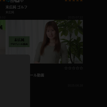
ドレス
末広純 ゴルフ
末広純
ホットパンツ
短ソックス
8.02
2025.07.22
普段着
白パンスト
茶色
お天気おねえさん
ガーターベルト
ニプレス
赤
ナース
スニーカー
縄跳び
緑
L
パンプス
オイル
末広純 プロフィール動画
バック
末広純
浴衣
足袋
7.03
2025.06.28
鏡
アンスコ
アンミラ
開脚マシーン