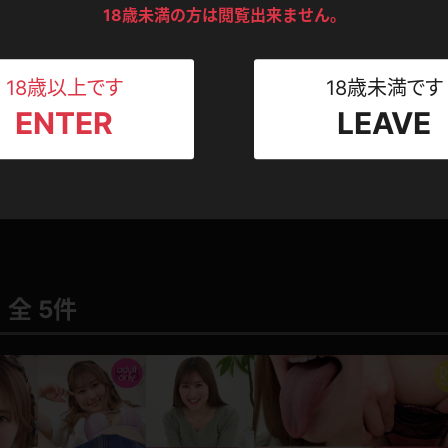
ンツ
下着
セーター
18歳未満の方は閲覧出来ません。
ス
Tシャツ
スリップ
ト
18歳以上です
18歳未満です
ENTER
LEAVE
ねえさん
マイクロビキニ
ビキニ
ベルト
スポーツウェア
ゴルフ
ー
2025.06.27
レオタード
陸上
体操服
全 5件
ーン