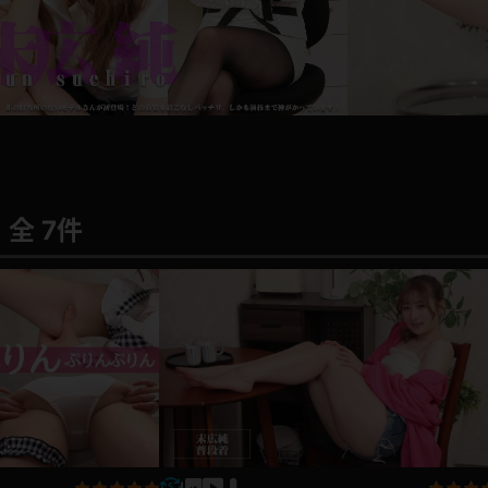
l
a
レインコート
カーディガン
y
V
バスローブ
キャミソール
i
全 7件
透け
ハイレグ
d
アイドル風
バニーガール
e
サバゲー
コスプレ
o
ビスチェ
SM衣装