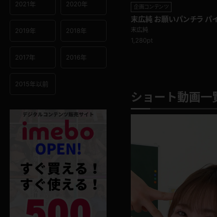
2021年
2020年
企画コンテンツ
末広純 お願いパンチラ パ
込ませて動かしてたら気持ち
末広純
2019年
2018年
1,280pt
2017年
2016年
2015年以前
ショート動画一