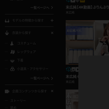
ウェディングドレス
末広純【4K動画】ぷりんぷ
一覧ページへ
末広純
インコート
カーディガン
コート
私服
ソックス
モデルの特徴から探す
スローブ
キャミソール
ズボン
地雷風コーデ
熟女
中間ソックス
衣装から探す
ギャル
白
け
ハイレグ
ミニスカ
主婦
コスチューム
黒パンスト
巨乳
メガネ
パイパン
レッグウェア
ベージュ
イドル風
バニーガール
ハロウィ
エステ
ガーターリング
軟体
下着
バランスボール
スレンダー
グレー
小道具・アクセサリー
バゲー
コスプレ
ボディス
女医
ローファー
ムチムチ
フラフープ
末広純 OL
一覧ページへ
ミニマム
水色
末広純
スチェ
SM衣装
チャイナ
袴
レースアップパンプス
長身
自転車
企画コンテンツから探す
色白
紐
服
ボディコン
ドレス
和服
下駄
ストーリー
一覧ページへ
棒
舐め