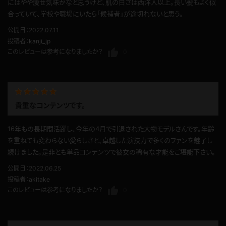
にはやや痩せ気味かなと思うけど、肌の白さは西洋人以上。長い髪もよく似
合っていて、学校や職場にいたら「候補者」が途切れないと思う。
公開日：2022.07.11
投稿者：
kanji_jp
このレビューは参考になりましたか？
0
貴重なコンテンツです。
16年もの長期間活躍し、今年の4月で引退された大物モデルさんです。年齢
を重ねても変わらない愛らしさと、卓越した演技力で多くのファンを魅了し
続けました。是非とも単品コンテンツで彼女の稀有な才能をご堪能下さい。
公開日：2022.06.25
投稿者：
akitake
このレビューは参考になりましたか？
0