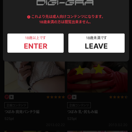
総集編
写真集動画セット
これより先は成人向けコンテンツになります。
おっぱいぽろり!!着衣乱れるソーセージ
つぼみ002
18歳未満の方は閲覧出来ません。
舐め総集編vol.3♪
1,205pt
540pt
2013.03.06
18歳以上です
18歳未満です
2015.01.19
ENTER
LEAVE
企画コンテンツ
企画コンテンツ
つぼみ 挑発パンチラ編
つぼみ 乳・尻もみ編
525pt
525pt
2013.02.22
2013.02.20