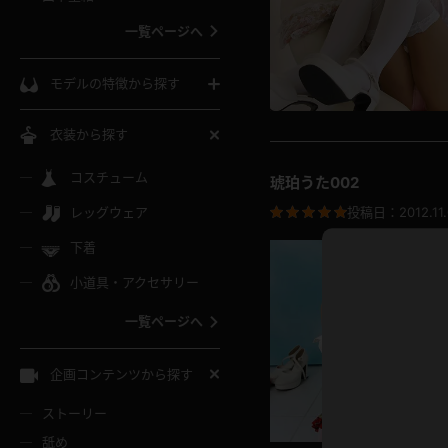
ウェディングドレス
一覧ページへ
インコート
カーディガン
コート
私服
ソックス
モデルの特徴から探す
スローブ
キャミソール
ズボン
地雷風コーデ
熟女
中間ソックス
衣装から探す
ギャル
白
け
ハイレグ
ミニスカ
主婦
コスチューム
黒パンスト
巨乳
琥珀うた002
メガネ
パイパン
レッグウェア
投稿日：
2012.11
ベージュ
イドル風
バニーガール
ハロウィ
エステ
ガーターリング
軟体
下着
バランスボール
スレンダー
グレー
小道具・アクセサリー
バゲー
コスプレ
ボディス
女医
ローファー
ムチムチ
フラフープ
一覧ページへ
ミニマム
水色
スチェ
SM衣装
チャイナ
袴
レースアップパンプス
長身
自転車
企画コンテンツから探す
色白
紐
服
ボディコン
ドレス
和服
下駄
ストーリー
一覧ページへ
棒
舐め