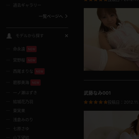
過去ギャラリー
一覧ページへ
スクールコス
モデルから探す
命永遠
NEW
バスタオル
宮野桜
NEW
全裸
西尾まりな
NEW
碧那美海
NEW
レースリミテーション
武藤なみ001
一ノ瀬はずき
結城花乃羽
投稿日：
2012.11
クリスマス
東実果
浅倉みのり
ボディタイツ
七原さゆ
山下望結