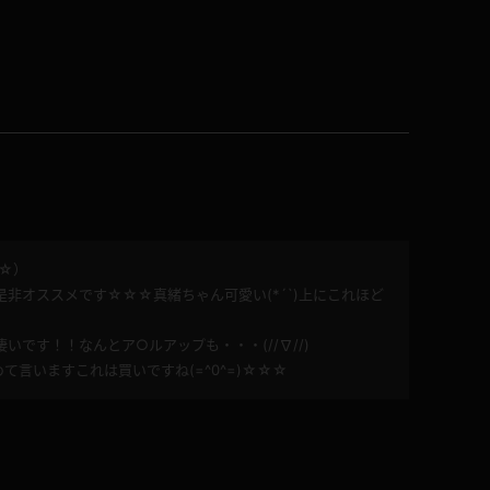
☆）
非オススメです☆☆☆真緒ちゃん可愛い(*´`)上にこれほど
です！！なんとア○ルアップも・・・(//∇//)
て言いますこれは買いですね(=^0^=)☆☆☆