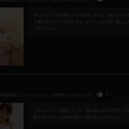
別コンテンツの画像ファイルも良いですが、動いている
く撮り方に引きつけられます。よくこんな可愛い娘にこ
少女ですねぇ！！
レインコート
カーディガン
バスローブ
キャミソール
透け
ハイレグ
アイドル風
バニーガール
0
.08
投稿者：
とーし
このレビューは参考になりましたか？
サバゲー
コスプレ
かわいいっす！説明にスーパー美少女とありますが、そ
ビスチェ
SM衣装
服が良いです。お姫様の様で一発で気に入りました。