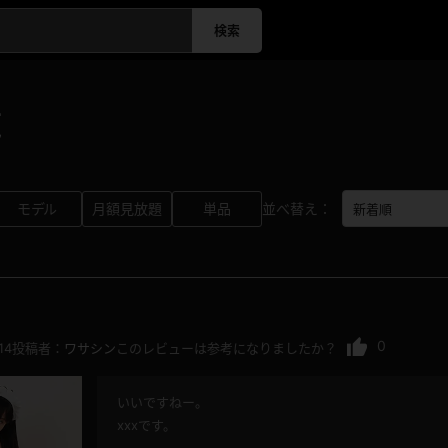
検索
覧
モデル
月額見放題
単品
並べ替え：
0
14
投稿者：
ワサシン
このレビューは参考になりましたか？
いいですねー。
xxxです。