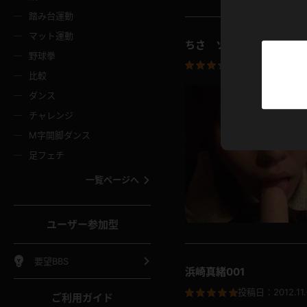
ニムスカート
ワンピース
ホットパ
メイド
ーズソックス
ニーハイソックス
短ソック
踏み台運動
マット運動
ちさ ソーセージ舐め 
ーンズ
エプロン
普段着
彼シャツ
イソックス
パンスト
白パンス
野球拳
投稿日：
2012.11
オレンジ
茶色
比較
ーテンダー
アルバイト
お天気お
水着
ージュパンスト
網タイツ
ガーター
ダンス
フラー
グローブ
ニプレス
紫
赤
チャレンジ
ースクイーン
ミニスカポリス
ナース
スクミズ
ーターストッキング
サスペンダーストッキング
スニーカ
M字開脚ダンス
トレッチポール
ボール
縄跳び
色
青
緑
足フェチ
教師
CA
OL
スパッツ
わばき
ストラップシューズ
パンプス
コーダー
マジックハンド
オイル
一覧ページへ
ンク
いちご
Tバック
女
着物
浴衣
チアリーダー
ーツ
サンダル
足袋
鉄砲
三輪車
鏡
ユーザー参加型
ックレース
全身パンツ
アンスコ
ーリー
ふりふり衣装
アンミラ
イヒール
裸足
棒
足漕ぎマシーン
開脚マシ
要望BBS
浜崎真緒001
着
セーター
パーカー
投稿日：
2012.11
ご利用ガイド