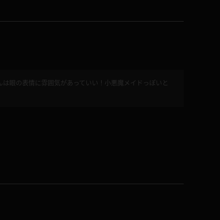
んは眼の表情に雰囲気があっていい！小悪魔メイドっぽいと