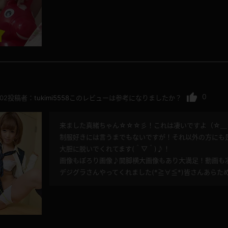
0
.02
投稿者：
tukimi5558
このレビューは参考になりましたか？
来ました真緒ちゃん☆☆☆彡！これは凄いですよ（☆＿
制服好きには言うまでもないですが！それ以外の方にも是
大胆に脱いでくれてます(＾▽＾)♪！
画像もぽろり画像♪開脚横大画像もあり大満足！動画も凄い
デジグラさんやってくれました(*≧∀≦*)皆さんあらため