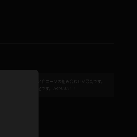
ドレス
ホットパンツ
短ソックス
普段着
白パンスト
茶色
お天気おねえさん
ガーターベルト
ニプレス
赤
ナース
スニーカー
縄跳び
ダーなプロポーションと白ニーソの組み合わせが最高です。
緑
L
っていましたが。大満足です。かわいい！！
パンプス
オイル
バック
浴衣
足袋
鏡
アンスコ
アンミラ
開脚マシーン