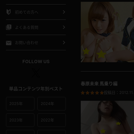
シャツ
スリップ
部屋着
初めての方へ
イクロビキニ
ビキニ
競泳水着
よくある質問
ポーツウェア
ゴルフ
ジャージ
お問い合わせ
オタード
陸上
テニス
FOLLOW US
操服
春原未来 馬乗り編
単品コンテンツ年別ベスト
投稿日：
2012.11
2025年
2024年
2023年
2022年