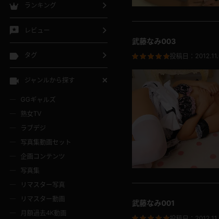
ランキング
レビュー
武藤なみ003
タグ
投稿日：
2012.11
ジャンルから探す
GGギャルズ
熟女TV
ラブデジ
写真集動画セット
企画コンテンツ
写真集
リマスター写真
リマスター動画
武藤なみ001
月額過去4K動画
投稿日：
2012.11