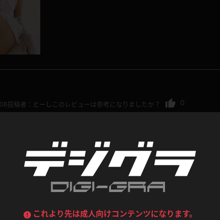
喪服
ボディコン
デニムスカート
ワンピース
ルーズソックス
ニーハイソックス
ジーンズ
エプロン
ハイソックス
パンスト
黒
オレンジ
バーテンダー
アルバイト
ベージュパンスト
網タイツ
マフラー
グローブ
0
.08
投稿者：
とーし
このレビューは参考になりましたか？
紺
紫
ン
レースクイーン
ミニスカポリス
ガーターストッキング
サスペンダーストッキング
ストレッチポール
ボール
某アイドルにも似ていますが、それよりなによりスレン
黄色
青
ーツ
女教師
CA
O
うたちゃんFANなので、このコンテンツがずっと気にな
うわばき
ストラップシューズ
リコーダー
マジックハンド
ピンク
いちご
T
ドレス
巫女
着物
ブーツ
サンダル
水鉄砲
三輪車
バックレース
全身パンツ
ガーリー
ふりふり衣装
ハイヒール
裸足
鉄棒
足漕ぎマシーン
これより先は成人向けコンテンツになります。