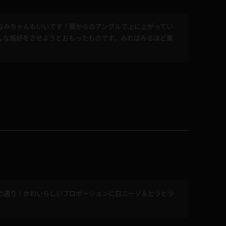
なみちゃんもいいです！脚からのアングルで上に上がってい
んな格好をさせようとおもったものです。みればみるほど美
コート
ズボン
ミニスカ
ハロウィン
ボディスーツ
の通り！かわいらしいプロポーションに白ニーソ＆ヒラヒラ
チャイナドレス