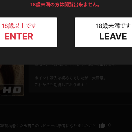
ンツ
下着
セーター
18歳未満の方は閲覧出来ません。
ス
カラオケ編
Tシャツ
スリップ
ト
18歳以上です
18歳未満です
0
.06
投稿者：
ワサシン
このレビューは参考になりましたか？
ENTER
LEAVE
ねえさん
マイクロビキニ
ビキニ
ベルト
中盤から後半にかけての上目使いがヤバいです。
本当にちさちゃんにされているような感覚になります。
スポーツウェア
ゴルフ
ー
表情や、「はあ。。」という吐息が興奮します。
レオタード
陸上
ポイント購入は初めてでしたが、大満足。
これからも期待しております！
体操服
ーン
0
.05
投稿者：
たぬ吉
このレビューは参考になりましたか？