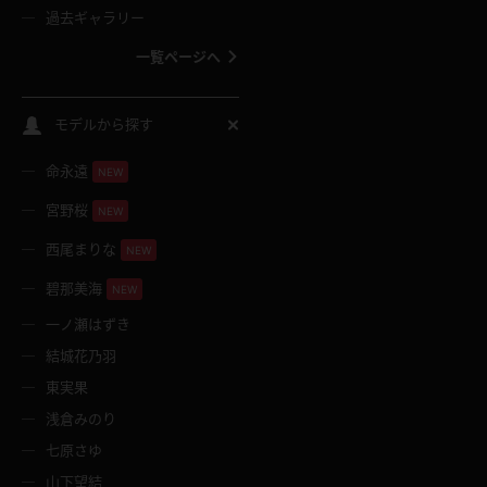
過去ギャラリー
一覧ページへ
スクールコス
モデルから探す
命永遠
NEW
バスタオル
宮野桜
NEW
全裸
西尾まりな
NEW
碧那美海
NEW
レースリミテーション
一ノ瀬はずき
結城花乃羽
クリスマス
東実果
浅倉みのり
ボディタイツ
七原さゆ
山下望結