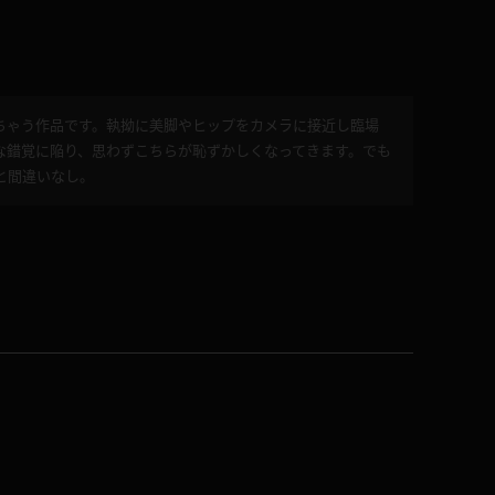
ちゃう作品です。執拗に美脚やヒップをカメラに接近し臨場
な錯覚に陥り、思わずこちらが恥ずかしくなってきます。でも
と間違いなし。