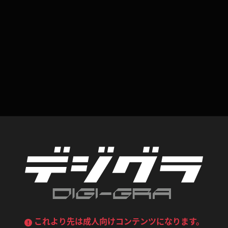
喪服
ボディコン
デニムスカート
ワンピース
ルーズソックス
ニーハイソックス
ジーンズ
エプロン
ハイソックス
パンスト
黒
オレンジ
バーテンダー
アルバイト
ベージュパンスト
網タイツ
マフラー
グローブ
紺
紫
ン
レースクイーン
ミニスカポリス
ガーターストッキング
サスペンダーストッキング
ストレッチポール
ボール
黄色
青
ーツ
女教師
CA
O
うわばき
ストラップシューズ
リコーダー
マジックハンド
ピンク
いちご
T
ドレス
巫女
着物
ブーツ
サンダル
水鉄砲
三輪車
バックレース
全身パンツ
ガーリー
ふりふり衣装
ハイヒール
裸足
鉄棒
足漕ぎマシーン
これより先は成人向けコンテンツになります。