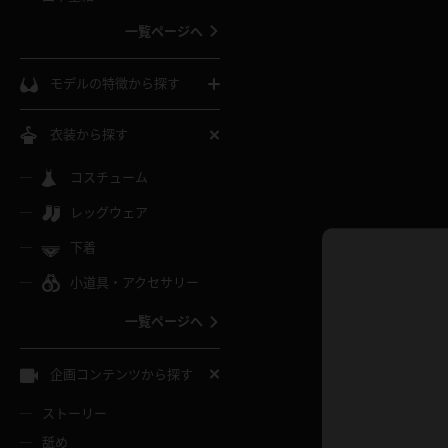
ウェディングドレス
一覧ページへ
インコート
カーディガン
コート
私服
ソックス
モデルの特徴から探す
スローブ
キャミソール
ズボン
地雷風コーデ
熟女
中間ソックス
衣装から探す
ギャル
白
け
ハイレグ
ミニスカ
主婦
コスチューム
黒パンスト
巨乳
メガネ
パイパン
レッグウェア
ベージュ
イドル風
バニーガール
ハロウィ
エステ
ガーターリング
軟体
下着
バランスボール
スレンダー
グレー
小道具・アクセサリー
バゲー
コスプレ
ボディス
女医
ローファー
ムチムチ
フラフープ
一覧ページへ
ミニマム
水色
スチェ
SM衣装
チャイナ
袴
レースアップパンプス
長身
自転車
企画コンテンツから探す
色白
紐
服
ボディコン
ドレス
和服
下駄
ストーリー
一覧ページへ
棒
舐め