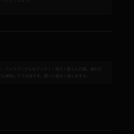
ーンときてしまう。
す。カメラアングルもグッド！！程よく膨らんだ胸。縊れた
ても美味しそうな体です。買って損なく楽しめます。