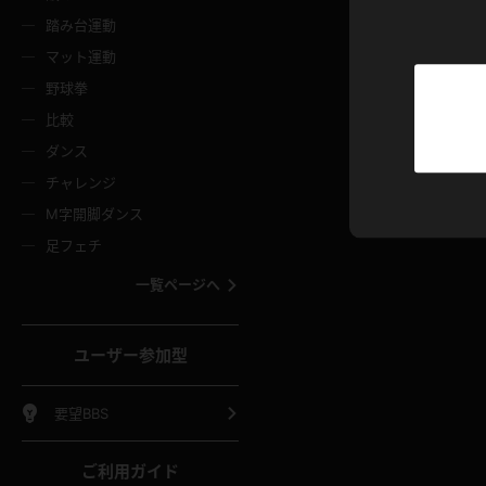
ニムスカート
ワンピース
ホットパ
メイド
ーズソックス
ニーハイソックス
短ソック
踏み台運動
マット運動
ーンズ
エプロン
普段着
彼シャツ
イソックス
パンスト
白パンス
野球拳
オレンジ
茶色
比較
ーテンダー
アルバイト
お天気お
水着
ージュパンスト
網タイツ
ガーター
ダンス
フラー
グローブ
ニプレス
紫
赤
チャレンジ
ースクイーン
ミニスカポリス
ナース
スクミズ
ーターストッキング
サスペンダーストッキング
スニーカ
M字開脚ダンス
トレッチポール
ボール
縄跳び
色
青
緑
足フェチ
教師
CA
OL
スパッツ
わばき
ストラップシューズ
パンプス
コーダー
マジックハンド
オイル
一覧ページへ
ンク
いちご
Tバック
女
着物
浴衣
チアリーダー
ーツ
サンダル
足袋
鉄砲
三輪車
鏡
ユーザー参加型
ックレース
全身パンツ
アンスコ
ーリー
ふりふり衣装
アンミラ
イヒール
裸足
棒
足漕ぎマシーン
開脚マシ
要望BBS
着
セーター
パーカー
ご利用ガイド