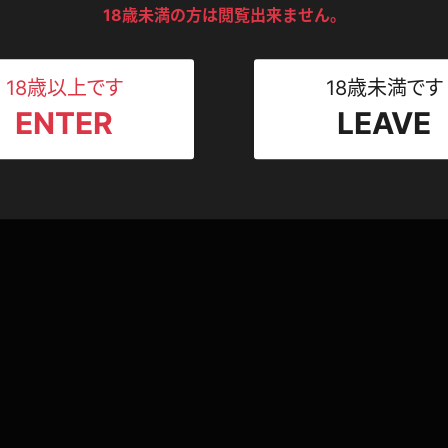
ンツ
下着
セーター
18歳未満の方は閲覧出来ません。
ス
Tシャツ
スリップ
ト
18歳以上です
18歳未満です
ENTER
LEAVE
ねえさん
マイクロビキニ
ビキニ
ベルト
スポーツウェア
ゴルフ
ー
レオタード
陸上
体操服
ーン