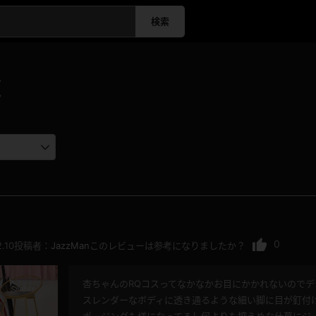
検索
覧
0
.10
投稿者：
JazzMan
このレビューは参考になりましたか？
杏ちゃんのRQコスってなかなかお目にかかれないので
スレンダーなボディに透き通るような細い脚に目が釘付