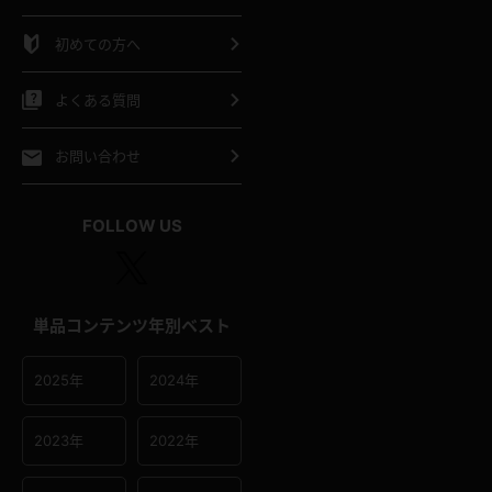
シャツ
スリップ
部屋着
初めての方へ
イクロビキニ
ビキニ
競泳水着
よくある質問
ポーツウェア
ゴルフ
ジャージ
お問い合わせ
オタード
陸上
テニス
FOLLOW US
操服
単品コンテンツ年別ベスト
2025年
2024年
2023年
2022年