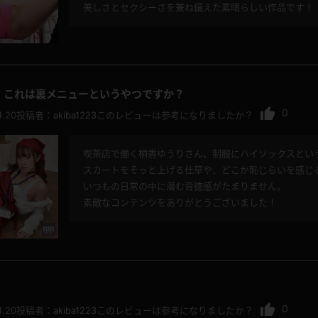
美しさとセクシーさを兼ね備えた素晴らしい作品です！
レインコート
カーディガン
、これは裏メニューというやつですか？
バスローブ
キャミソール
0
4.20
投稿者：
akiba1223
このレビューは参考になりましたか？
透け
ハイレグ
喫茶店で働く桐香ゆうりさん、制服にハイソックスとい
スカートをそっと上げる仕草や、どこか恥じらいを感じ
いつもの日常の中に潜む背徳感がたまりません。
アイドル風
バニーガール
素敵なコンテンツをありがとうございました！
サバゲー
コスプレ
ビスチェ
SM衣装
0
4.20
投稿者：
akiba1223
このレビューは参考になりましたか？
喪服
ボディコン