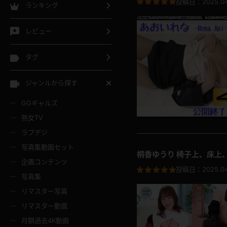
投稿日：
2025.0
ランキング
レビュー
タグ
ジャンルから探す
GGギャルズ
熟女TV
ラブデジ
写真集動画セット
桐香ゆうり 椅子上、床上
企画コンテンツ
投稿日：
2025.0
写真集
リマスター写真
リマスター動画
月額過去4K動画