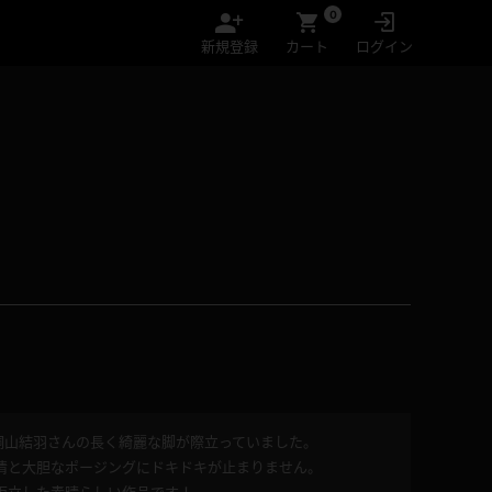
0
新規登録
カート
ログイン
桐山結羽さんの長く綺麗な脚が際立っていました。
情と大胆なポージングにドキドキが止まりません。