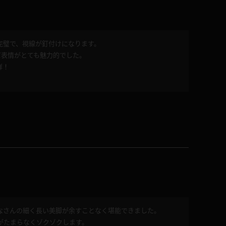
完璧で、視線が釘付けになります。
だ表情がとても魅力的でした。
群！
なさんの細く長い美脚が余すことなく堪能できました。
がたまらなくゾクゾクします。