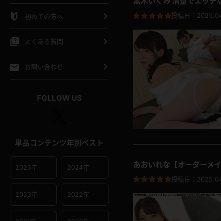
黒木いくみ 清楚でエッチ
シャツ
スリップ
部屋着
投稿日：
2025.0
初めての方へ
イクロビキニ
ビキニ
競泳水着
よくある質問
ポーツウェア
ゴルフ
ジャージ
お問い合わせ
オタード
陸上
テニス
FOLLOW US
操服
単品コンテンツ年別ベスト
あおいれな【オーダーメイ
2025年
2024年
投稿日：
2025.0
2023年
2022年