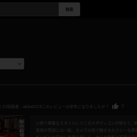
検索
覧
0
4.20
投稿者：
akiba1223
このレビューは参考になりましたか？
小柄で華奢なスタイルにミニ丈のボディコンが映えて、
普段の笑顔とは一転、カメラの前で魅せるセクシーな表