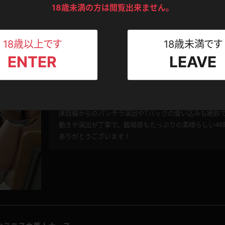
ンツ
下着
セーター
ス
18歳未満の方は閲覧出来ません。
Tシャツ
スリップ
ト
18歳以上です
18歳未満です
ENTER
LEAVE
ねえさん
オキで教室の床に寝かされ…挑発パンチラ編
マイクロビキニ
ビキニ
ベルト
0
4.20
投稿者：
akiba1223
このレビューは参考になりましたか？
スポーツウェア
ゴルフ
ー
タイトなニットとミニスカ姿の黒木いくみさん、まさに
床目線からのパンチラ演出やTバックの食い込みも絶妙
レオタード
陸上
動きや演出が丁寧で、臨場感もたっぷりの素晴らしい4K
ありがとうございます！
体操服
ーン