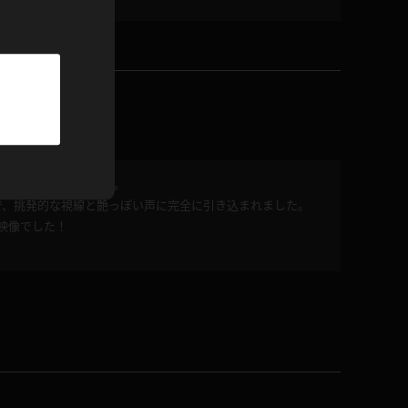
パーカー
部屋着
競泳水着
ジャージ
理想のセクシー女教師。
で、挑発的な視線と艶っぽい声に完全に引き込まれました。
テニス
映像でした！