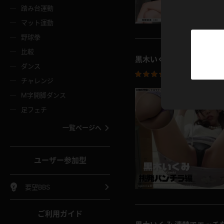
ニムスカート
ワンピース
ホットパ
メイド
ーズソックス
ニーハイソックス
短ソック
踏み台運動
マット運動
ーンズ
エプロン
普段着
彼シャツ
イソックス
パンスト
白パンス
野球拳
オレンジ
茶色
比較
ーテンダー
アルバイト
お天気お
黒木いくみ 女教師のオシ
水着
ージュパンスト
網タイツ
ガーター
ダンス
フラー
グローブ
ニプレス
投稿日：
2025.0
紫
赤
チャレンジ
ースクイーン
ミニスカポリス
ナース
スクミズ
ーターストッキング
サスペンダーストッキング
スニーカ
M字開脚ダンス
トレッチポール
ボール
縄跳び
色
青
緑
足フェチ
教師
CA
OL
スパッツ
わばき
ストラップシューズ
パンプス
コーダー
マジックハンド
オイル
一覧ページへ
ンク
いちご
Tバック
女
着物
浴衣
チアリーダー
ーツ
サンダル
足袋
鉄砲
三輪車
鏡
ユーザー参加型
ックレース
全身パンツ
アンスコ
ーリー
ふりふり衣装
アンミラ
イヒール
裸足
棒
足漕ぎマシーン
開脚マシ
要望BBS
着
セーター
パーカー
ご利用ガイド