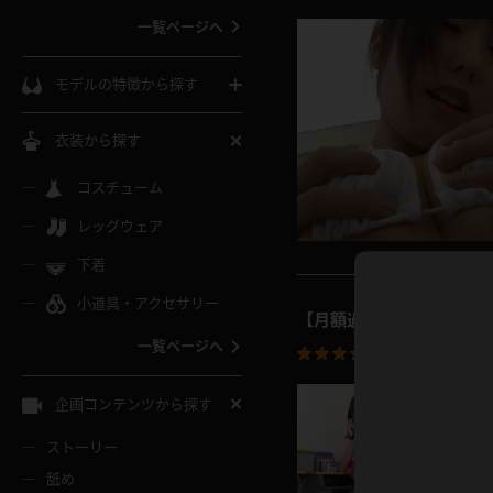
一覧ページへ
インコート
カーディガン
コート
私服
ソックス
モデルの特徴から探す
スローブ
キャミソール
ズボン
地雷風コーデ
熟女
中間ソックス
衣装から探す
ギャル
白
け
ハイレグ
ミニスカ
主婦
コスチューム
黒パンスト
巨乳
メガネ
パイパン
レッグウェア
ベージュ
イドル風
バニーガール
ハロウィ
エステ
ガーターリング
軟体
下着
バランスボール
スレンダー
グレー
小道具・アクセサリー
バゲー
コスプレ
ボディス
女医
ローファー
【月額過去4K動画】あお
ムチムチ
フラフープ
一覧ページへ
ミニマム
投稿日：
2025.0
水色
スチェ
SM衣装
チャイナ
袴
レースアップパンプス
長身
自転車
企画コンテンツから探す
色白
紐
服
ボディコン
ドレス
和服
下駄
ストーリー
一覧ページへ
棒
舐め