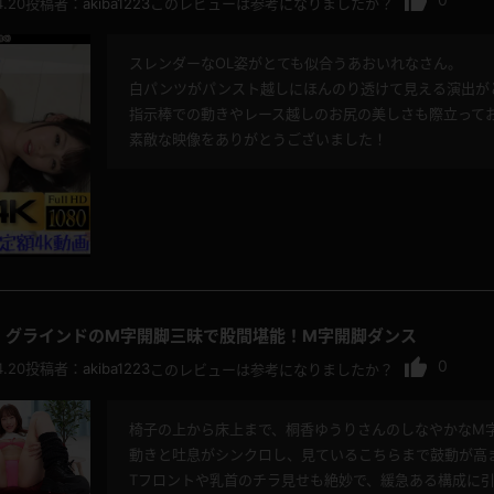
4.20
投稿者：
akiba1223
このレビューは参考になりましたか？
スレンダーなOL姿がとても似合うあおいれなさん。
白パンツがパンスト越しにほんのり透けて見える演出が
指示棒での動きやレース越しのお尻の美しさも際立って
素敵な映像をありがとうございました！
、グラインドのM字開脚三昧で股間堪能！M字開脚ダンス
0
4.20
投稿者：
akiba1223
このレビューは参考になりましたか？
椅子の上から床上まで、桐香ゆうりさんのしなやかなM
動きと吐息がシンクロし、見ているこちらまで鼓動が高
Tフロントや乳首のチラ見せも絶妙で、緩急ある構成に