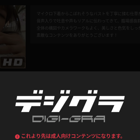
マイクロ下着からこぼれそうなバストを丁寧に揉む仕草
デニムスカート
ワンピース
ルーズソックス
ニーハイソックス
音声入りで吐息や声もリアルに伝わってきて、臨場感抜
全体の構図やカメラワークもよく、美しさと色気をしっ
ジーンズ
エプロン
素敵なコンテンツをありがとうございます！
ハイソックス
パンスト
黒
オレンジ
バーテンダー
アルバイト
ベージュパンスト
網タイツ
マフラー
グローブ
紺
紫
ン
レースクイーン
ミニスカポリス
ガーターストッキング
サスペンダーストッキング
ストレッチポール
ボール
黄色
青
ーツ
女教師
CA
O
うわばき
ストラップシューズ
いれな 太もも
リコーダー
マジックハンド
0
4.20
投稿者：
akiba1223
このレビューは参考になりましたか？
ピンク
いちご
T
ドレス
巫女
着物
ブーツ
サンダル
水鉄砲
三輪車
スレンダーな中にも程よく肉付きのある太ももがとても
バックレース
全身パンツ
ガーリー
ふりふり衣装
光の当たり方や肌の質感が4Kで丁寧に映し出されており
ハイヒール
裸足
鉄棒
足漕ぎマシーン
自然なポージングと柔らかい雰囲気が心地よく、何度で
これより先は成人向けコンテンツになります。
素敵な作品をありがとうございました！