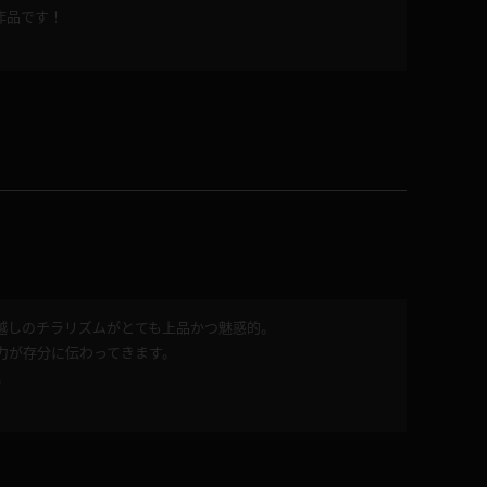
作品です！
越しのチラリズムがとても上品かつ魅惑的。
力が存分に伝わってきます。
。