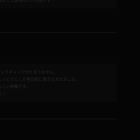
両立した素晴らしい作品です！
というギャップがたまりません。
しっとりとした色白肌に惹き込まれました。
らしい映像です。
た！