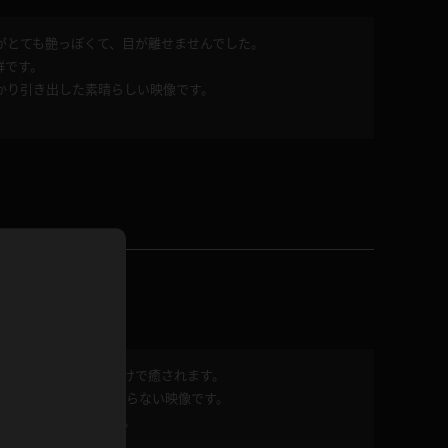
がとても艶っぽくて、目が離せませんでした。
ホットパンツ
短ソックス
群です。
かり引き出した素晴らしい映像です。
普段着
白パンスト
茶色
お天気おねえさん
ガーターベルト
ニプレス
赤
ナース
スニーカー
縄跳び
緑
L
パンプス
オイル
バック
浴衣
足袋
鏡
魅力的で、見ているだけで癒されます。
アンスコ
アンミラ
、大腿フェチにはたまらない映像です。
開脚マシーン
も見返したくなります。