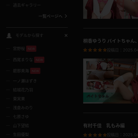
過去ギャラリー
一覧ページへ
スクールコス
モデルから探す
桐香ゆうり バイトちゃん
宮野桜
バスタオル
NEW
投稿日：
2025.0
西尾まりな
NEW
全裸
碧那美海
NEW
一ノ瀬はずき
レースリミテーション
結城花乃羽
東実果
クリスマス
浅倉みのり
七原さゆ
ボディタイツ
有村千佳 乳もみ編
山下望結
生田優梨
投稿日：
2025.0
ウェディングドレス