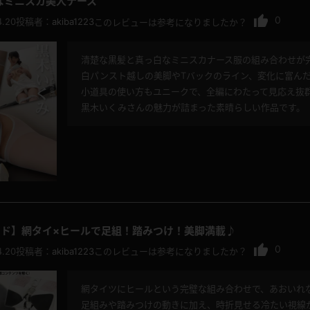
なミニスカ美人ナース
0
4.20
投稿者：
akiba1223
このレビューは参考になりましたか？
清楚な黒髪と真っ白なミニスカナース服の組み合わせが
白パンスト越しの美脚やTバックのライン、変化に富ん
小道具の使い方もユニークで、全編にわたって見応え抜
黒木いくみさんの魅力が詰まった素晴らしい作品です。
ド】網タイ×ヒールで足組！踏みつけ！美脚満載♪
0
4.20
投稿者：
akiba1223
このレビューは参考になりましたか？
網タイツにヒールという完璧な組み合わせで、あおいれ
足組みや踏みつけの動きに加え、時折見せる冷たい視線