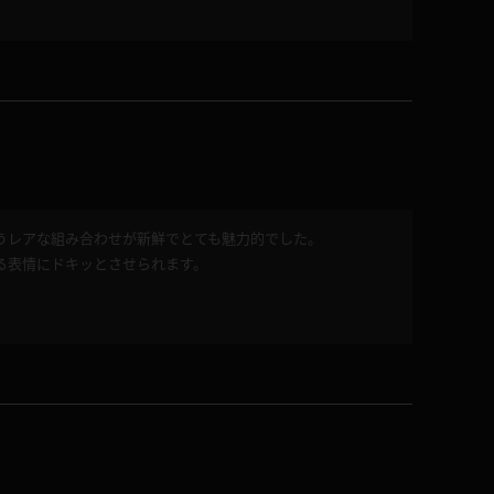
コート
ズボン
ミニスカ
うレアな組み合わせが新鮮でとても魅力的でした。
る表情にドキッとさせられます。
ハロウィン
ボディスーツ
チャイナドレス
ドレス