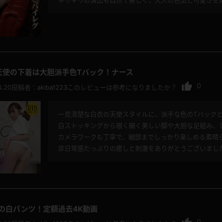
ギリギリの演出も自然で美しく、大人の色気と可愛さを
天使の下着は大胆派手色Tバック！ナース
0
4.20
投稿者：
akiba1223
このレビューは参考になりましたか？
一見清楚な白衣の天使スタイルに、派手な色のTバック
白ストッキングから覗く細く美しい脚や大胆な足組み、
カメラワークも丁寧で、細部までしっかり楽しめる素晴
非日常感たっぷりの癒しと刺激をありがとうございまし
Lの白パンツ！定額過去4K動画
0