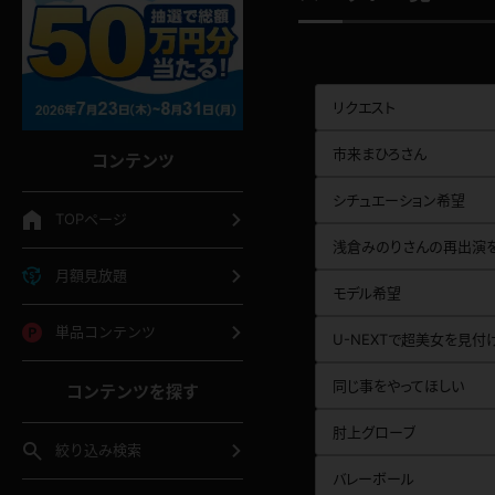
リクエスト
市来まひろさん
コンテンツ
シチュエーション希望
TOPページ
浅倉みのりさんの再出演を
月額見放題
モデル希望
単品コンテンツ
U-NEXTで超美女を見付
同じ事をやってほしい
コンテンツを探す
肘上グローブ
絞り込み検索
バレーボール