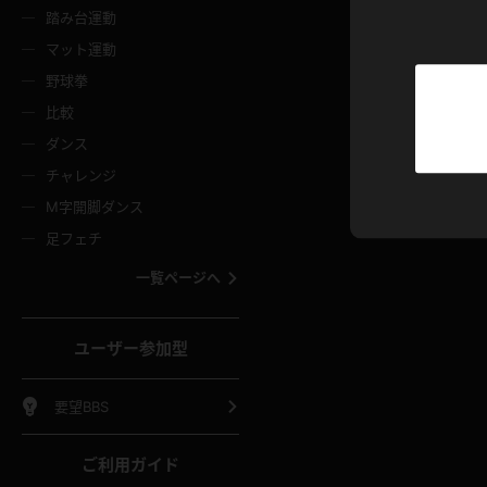
ニムスカート
ワンピース
ホットパ
メイド
ーズソックス
ニーハイソックス
短ソック
踏み台運動
マット運動
ーンズ
エプロン
普段着
彼シャツ
イソックス
パンスト
白パンス
野球拳
オレンジ
茶色
比較
ーテンダー
アルバイト
お天気お
水着
ージュパンスト
網タイツ
ガーター
ダンス
フラー
グローブ
ニプレス
紫
赤
チャレンジ
ースクイーン
ミニスカポリス
ナース
スクミズ
ーターストッキング
サスペンダーストッキング
スニーカ
M字開脚ダンス
トレッチポール
ボール
縄跳び
色
青
緑
足フェチ
教師
CA
OL
スパッツ
わばき
ストラップシューズ
パンプス
コーダー
マジックハンド
オイル
一覧ページへ
ンク
いちご
Tバック
女
着物
浴衣
チアリーダー
ーツ
サンダル
足袋
鉄砲
三輪車
鏡
ユーザー参加型
ックレース
全身パンツ
アンスコ
ーリー
ふりふり衣装
アンミラ
イヒール
裸足
棒
足漕ぎマシーン
開脚マシ
要望BBS
着
セーター
パーカー
ご利用ガイド