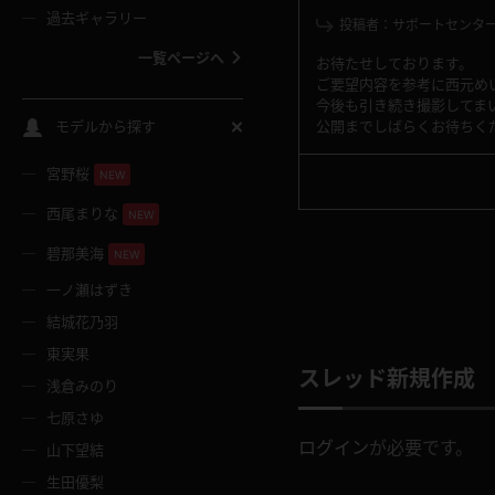
過去ギャラリー
投稿者：サポートセンタ
一覧ページへ
お待たせしております。
ご要望内容を参考に西元め
今後も引き続き撮影してま
スクールコス
公開までしばらくお待ちく
モデルから探す
宮野桜
バスタオル
NEW
西尾まりな
NEW
全裸
碧那美海
NEW
一ノ瀬はずき
レースリミテーション
結城花乃羽
東実果
クリスマス
スレッド新規作成
浅倉みのり
七原さゆ
ボディタイツ
ログイン
が必要です。
山下望結
生田優梨
ウェディングドレス