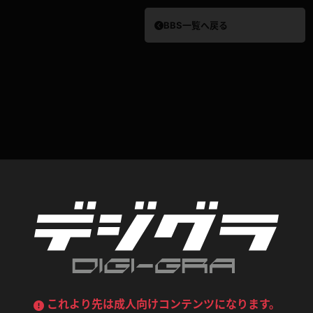
BBS一覧へ戻る
デニムスカート
ワンピース
ルーズソックス
ニーハイソックス
ジーンズ
エプロン
ハイソックス
パンスト
黒
オレンジ
バーテンダー
アルバイト
ベージュパンスト
網タイツ
マフラー
グローブ
紺
紫
ン
レースクイーン
ミニスカポリス
ガーターストッキング
サスペンダーストッキング
ストレッチポール
ボール
黄色
青
ーツ
女教師
CA
O
うわばき
ストラップシューズ
リコーダー
マジックハンド
ピンク
いちご
T
ドレス
巫女
着物
ブーツ
サンダル
水鉄砲
三輪車
バックレース
全身パンツ
ガーリー
ふりふり衣装
ハイヒール
裸足
鉄棒
足漕ぎマシーン
これより先は成人向けコンテンツになります。