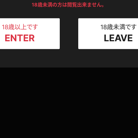
ンツ
下着
セーター
ス
18歳未満の方は閲覧出来ません。
Tシャツ
スリップ
ト
18歳以上です
18歳未満です
ENTER
LEAVE
ねえさん
マイクロビキニ
ビキニ
ベルト
スポーツウェア
ゴルフ
ー
レオタード
陸上
体操服
ーン