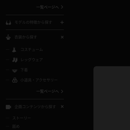
一覧ページへ
インコート
カーディガン
コート
私服
ソックス
モデルの特徴から探す
スローブ
キャミソール
ズボン
地雷風コーデ
熟女
中間ソックス
衣装から探す
ギャル
白
け
ハイレグ
ミニスカ
主婦
コスチューム
黒パンスト
巨乳
メガネ
パイパン
レッグウェア
ベージュ
イドル風
バニーガール
ハロウィ
エステ
ガーターリング
軟体
下着
バランスボール
スレンダー
グレー
小道具・アクセサリー
バゲー
コスプレ
ボディス
女医
ローファー
ムチムチ
フラフープ
一覧ページへ
ミニマム
水色
スチェ
SM衣装
チャイナ
袴
レースアップパンプス
長身
自転車
企画コンテンツから探す
色白
紐
服
ボディコン
ドレス
和服
下駄
ストーリー
一覧ページへ
棒
舐め