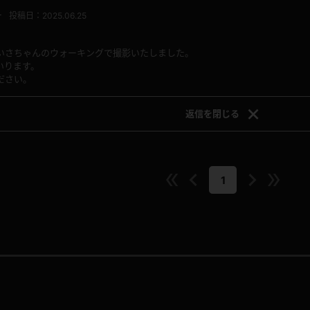
ー
投稿日：2025.06.25
いさちゃんのウォーキングで撮影いたしました。
いります。
レインコート
カーディガン
ださい。
バスローブ
キャミソール
返信を
閉じる
透け
ハイレグ
1
アイドル風
バニーガール
サバゲー
コスプレ
ビスチェ
SM衣装
喪服
ボディコン