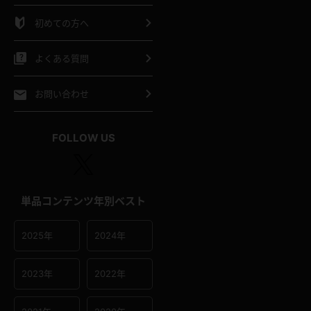
シャツ
スリップ
部屋着
初めての方へ
イクロビキニ
ビキニ
競泳水着
よくある質問
ポーツウェア
ゴルフ
ジャージ
お問い合わせ
オタード
陸上
テニス
FOLLOW US
操服
単品コンテンツ年別ベスト
2025年
2024年
2023年
2022年