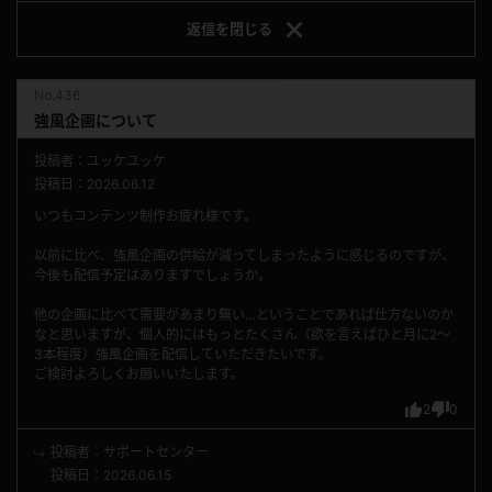
返信を
閉じる
No.436
強風企画について
投稿者：ユッケユッケ
投稿日：2026.06.12
いつもコンテンツ制作お疲れ様です。
以前に比べ、強風企画の供給が減ってしまったように感じるのですが、
今後も配信予定はありますでしょうか。
他の企画に比べて需要があまり無い…ということであれば仕方ないのか
なと思いますが、個人的にはもっとたくさん（欲を言えばひと月に2〜
3本程度）強風企画を配信していただきたいです。
ご検討よろしくお願いいたします。
2
0
投稿者：サポートセンター
投稿日：2026.06.15