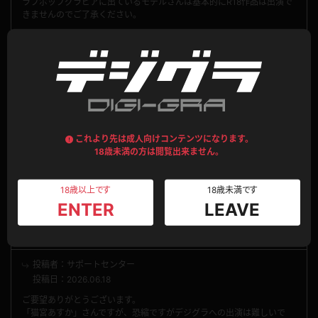
ラブポップグラビアに出ているモデルさんは基本的にR18作品は出演で
きませんのでご了承ください。
0
0
返信を
閉じる
No.440
猫宮あすかのミニスカポリスが見たい
これより先は成人向けコンテンツになります。
18歳未満の方は閲覧出来ません。
投稿者：67890
投稿日：2026.06.18
楓ふうあが着用している。ミニスカポリスの制服・制帽でお願いしま
18歳以上です
18歳未満です
す。ミニスカポリスの顔面偏差値を底上げさせてほしい。楽しみにして
ENTER
LEAVE
待っている。
0
0
投稿者：サポートセンター
投稿日：2026.06.18
ご要望ありがとうございます。
「猫宮あすか」さんですが、恐縮ですがデジグラへの出演は難しいで