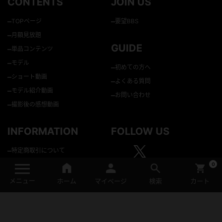
CONTENTS
JOIN US
–
–
TOPページ
要望BBS
–
月額見放題
GUIDE
–
単品コンテンツ
–
モデル
–
初めての方へ
–
ショート動画
–
よくある質問
–
モデル紹介動画
–
お問い合わせ
–
撮影後の感想動画
INFORMATION
FOLLOW US
–
特定商取引について
–
個人情報の取り扱いについて
0
–
会員規約
メニュー
ホーム
マイページ
検索
カート
–
資金決済法に基づく表示
–
サイトポリシー・作品倫理基準