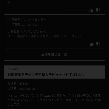
す。
0
0
投稿者：サポートセンター
投稿日：2026.06.29
ご要望ありがとうございます。
はい、可能なモデルさんは意識して撮影してまいります。
1
0
返信を
閉じる
No.443
村雨茉美をデジグラで新人デビューさせてほしい。
投稿者：67890
投稿日：2026.06.28
U-NEXTを見ていて。とてもエロイと感じた。色白美肌で男受けする顔
と体を持っている。デジグラで新人デビューさせてほしい。頼む。お願
いします。