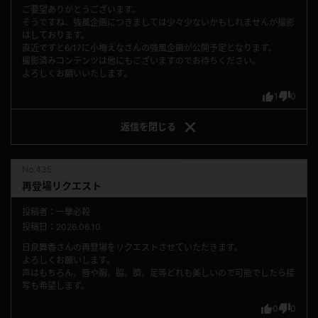
ご要望ありがとうございます。
そうですね、強風企画につきましては少々少ないかもしれませんが撮影
はしております。
直近ですと6/17に小梅えなさんの強風企画が公開予定となります。
撮影済みコンテンツは他にもございますのでお待ちください。
よろしくお願いいたします。
1
0
返信を
閉じる
No.435
再登場リクエスト
投稿者：一撃必殺
投稿日：2026.06.10
日泉舞香さんの再登場をリクエストさせていただきます。
よろしくお願いします。
声はもちろん、唇や胸、脇、臍、足等どれも美しいので可能でしたら接
写も希望します。
0
0