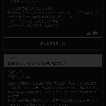
投稿日：2026.06.17
いつもご利用ありがとうございます。
動画冒頭のモーショングラフィックスですが、ラブポップと同時期にデ
ジグラも静止画から現状のものに変更いたしました。
デジグラのほうが少しおとなしいですね。
こちら前向きに検討させていただきます。
0
0
返信を
閉じる
No.437
画像コンテンツのファイル格納について
投稿者：iseri
投稿日：2026.06.13
以前までは画像ファイルzipを解凍するとモデル名のファイル内に画像
が格納されていましたが、今は以前のままのファイルに格納されたもの
もあればzipに直接画像が入ってるものもあり統一感がなく管理がしづ
らいです。
そもそもなぜ形式を変えたのか、なぜ同時期に発売されたコンテンツで
ファイルの形式が違うのか教えて頂きたいです。