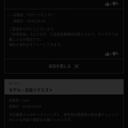
0
0
投稿者：サポートセンター
投稿日：2026.06.29
ご要望ありがとうございます。
「村雨茉美」さんですが、王道芸能事務所所属ですので、デジグラでは
難しいのが現状です。
機会があればオファーしてみます。
0
0
返信を
閉じる
No.441
モデル・衣装リクエスト
投稿者：iseri
投稿日：2026.06.24
河合陽菜さんのキャスティングと、男性用水着着用の男水着チャレンジ
みたいな内容で撮影をお願いしたいです。