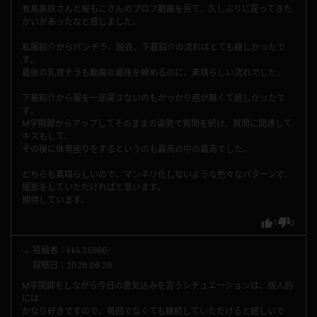
有馬美玖さんと桜もこさんのプロフ動画を見て、久しぶりに戻ってきた
かいがあったなと感じました。
私服紹介からパンチラ、脱衣、下着紹介の流れはとても嬉しかったで
す。
最後の乳首チラも動画の最後を締めるのに、素晴らしい流れでした。
下着紹介から服を一部戻さないのもがっかり感が無くて嬉しかったで
す。
M字開脚からアップしてそのままの姿勢で質問を続け、質問に関連して
キスもして、
その後に体育座りをするというのも最高の中の最高でした。
どちらも素晴らしいので、マンネリ化しないような色々なパターンで、
撮影をしていただければと思います。
期待しています。
1
0
投稿者：kkk35986-
投稿日：2026.06.29
M字開脚をしながら今日の意気込みを言うシチュエーションは、個人的
には
かなり好きですので、毎回でなくても継続していただけると嬉しいで