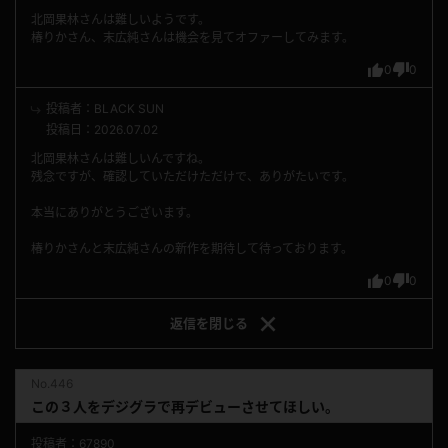
北岡果林さんは難しいようです。
椿りかさん、末広純さんは機会を見てオファーしてみます。
0
0
投稿者：BLACK SUN
投稿日：2026.07.02
北岡果林さんは難しいんですね。
残念ですが、確認していただけただけで、ありがたいです。
本当にありがとうございます。
椿りかさんと末広純さんの新作を期待して待っております。
0
0
返信を
閉じる
No.446
この３人をデジグラで再デビューさせてほしい。
投稿者：67890