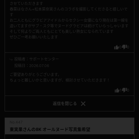
させていただきます
春菜はなさん+松本菜奈実さんのコラボを撮影してくださると嬉しいで
す
お二人ともにグラビアアイドルからセクシー女優になり現在は第一線を
退いてますがサブ・スク等でヌードグラビアは続けていらっしゃいます
そして何よりご両人ともにとても美しい熟女になられています
ぜひご一考お願いいたします
0
0
投稿者：サポートセンター
投稿日：2026.07.06
ご要望ありがとうございます。
ちょっと難しいかと思いますが、検討させていただきます！
1
0
返信を
閉じる
No.447
東実果さんの8K オールヌード写真集希望