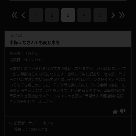
1
2
3
4
5
No.452
小梅えなさんでも同じ事を
投稿者：サカチン
投稿日：2026.07.12
見放題と単品やそれぞれの衣装の違いは有りますが、おっぱいコンセプ
トが２種類有るのも気になります。比較して申し訳ありませんが、ラブ
デジ18は衣装と言い企画内容と言いそれぞれがバランス良く考えられて
いてとても楽しめました。デジグラを楽しみにしている会員の為に一生
懸命企画を考えて欲しいと思います。個人的意見ですが、家庭教師のチ
ラ観せと言葉誘惑やスクールメイツの言葉&チラ観せと準備運動&元気
ダンス等如何でしょうか？。
1
1
投稿者：サポートセンター
投稿日：2026.07.13