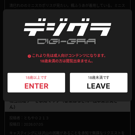
清巳れののミニスカポリスが見たい。楓ふうあが着用している。ミニス
カポリスの制服・制帽でお願いします。
0
0
投稿者：サポートセンター
投稿日：2026.07.07
ご要望ありがとうございます。
キャスティングの参考にいたします。
これより先は成人向けコンテンツになります。
18歳未満の方は閲覧出来ません。
0
0
返信を
閉じる
18歳以上です
18歳未満です
ENTER
LEAVE
No.448
相当無理ゲーを承知でリク（春菜はなさん+松本菜奈実さ
ん）
投稿者：ともや０２１３
投稿日：2026.07.05
キャスティングには沢山の困難があることを承知で無謀なリクエストを