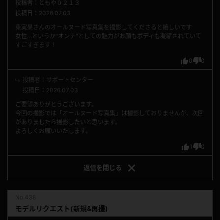
投稿者：ともや０２１３
投稿日：2026.07.03
東実果さんのオールヌード写真集を撮影してくださると嬉しいです
女性…というか"オンナ"としての魅力がお顔もボディも凝縮されていて
すごすぎます！
0
0
投稿者：サポートセンター
投稿日：2026.07.03
ご要望ありがとうございます。
今回の撮影では「オールヌード写真集」は撮影しておりませんが、次回
がありましたら撮影したいと思います。
よろしくお願いいたします。
1
0
返信を
閉じる
No.438
モデルリクエスト(新規&再撮)