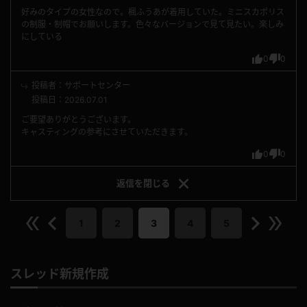
好みのタイプの女性なので。楓ふうあが着用していた。ミニスカポリス
の制服・制帽でお願いします。色々なバージョンで見て見たい。楽しみ
にしている
0
0
投稿者：サポートセンター
投稿日：2026.07.01
ご要望ありがとうございます。
キャスティングの参考にさせていただきます。
0
0
返信を
閉じる
1
2
3
4
5
スレッド新規作成