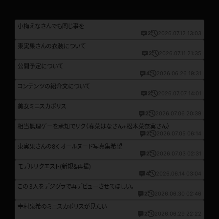
小梅えなさんでも同じ事を
2
2026.07.12 13:03
東実果さんの衣装について
2
2026.07.11 21:35
公開予定について
4
2026.06.26 19:31
コンテンツの紹介文について
2
2026.07.07 14:01
美女ミニスカポリス
2
2026.07.06 20:39
相当無理ゲーを承知でリク（春菜はなさん+松本菜奈実さん）
2
2026.07.05 06:14
東実果さんの8K オールヌード写真集希望
2
2026.07.03 02:31
モデルリクエスト(新規&再撮)
4
2026.06.14 03:04
この３人をデジグラで再デビューさせてほしい。
2
2026.06.30 02:46
幸村泉希のミニスカポリスが見たい
2
2026.06.29 22:22