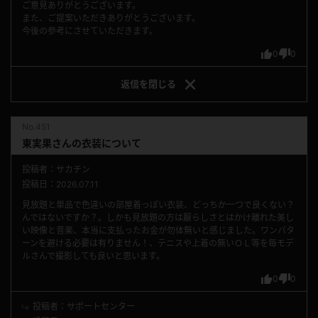
ご意見ありがとうございます。
また、ご提案いただきありがとうございます。
今後の参考にさせていただきます。
0
0
返信を
閉じる
No.451
東実果さんの衣装について
投稿者：サカチン
投稿日：2026.07.11
見放題と単品で色違いの部屋着っぽい衣装、どっちか一つで良くない？
んではないですか？。しかも見放題の方は厭らしさとはかけ離れた美し
い映像と音楽、本当に支払ったお金が勿体無いと感じました。ワンパタ
ーンを避ける必要は有りません！、テニスや上着の無いＯＬ等を毎モデ
ルさんで撮影しても良いと思います。
0
0
投稿者：サポートセンター