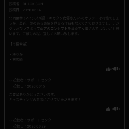
投稿者：BLACK SUN
投稿日：2026.06.14
北岡果林 (マインズ所属・キカタン女優さん)へのオファーは可能でしょ
うか。最近、艶のある表情を見せる作品も増えてきておりますし、デジ
グラ及びラブポップ両方のコンセプトを満たす女優さんではないかと思
います。ご検討の程、宜しくお願い致します。
【再撮希望】
・椿りか
・末広純
2
0
投稿者：サポートセンター
投稿日：2026.06.15
ご要望ありがとうございます。
キャスティングの参考にさせていただきます！
0
0
投稿者：サポートセンター
投稿日：2026.06.29