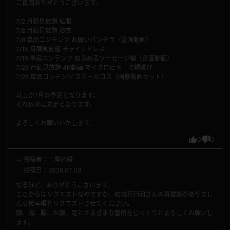
ご質問ありがとうございます。
7/2 月額見放題 私服
7/8 月額見放題 浴衣
7/8 単品コンテンツ お願いパンチラ（企画動画）
7/15 月額見放題 チャイナドレス
7/15 単品コンテンツ ぬるぬるソーセージ編（企画動画）
7/26 月額見放題 4K動画 マイクロビキニで縄跳び
7/26 単品コンテンツ スクールコス（画像動画セット）
以上が7月の予定となります。
それ以降は未定となります。
よろしくお願いいたします。
0
0
投稿者：一撃必殺
投稿日：2026.07.08
なるほど、ありがとうございます。
ここからはリクエストなのですが、結城花乃羽さんの再撮影がありまし
たら接写編をリクエストさせてください。
顔、胸、脇、お腹、足とさまざまな箇所をじっくりとよろしくお願いし
ます。