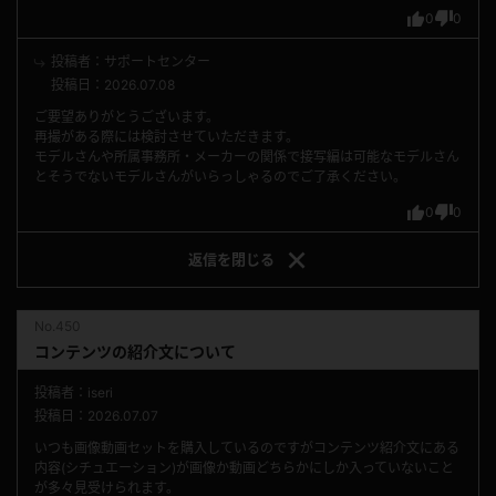
0
0
投稿者：サポートセンター
投稿日：2026.07.08
ご要望ありがとうございます。
再撮がある際には検討させていただきます。
モデルさんや所属事務所・メーカーの関係で接写編は可能なモデルさん
とそうでないモデルさんがいらっしゃるのでご了承ください。
0
0
返信を
閉じる
No.450
コンテンツの紹介文について
投稿者：iseri
投稿日：2026.07.07
いつも画像動画セットを購入しているのですがコンテンツ紹介文にある
内容(シチュエーション)が画像か動画どちらかにしか入っていないこと
が多々見受けられます。