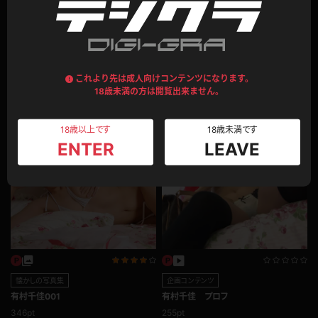
平均評価：
0.0
総評価数：
0
レビュー投稿
これより先は成人向けコンテンツになります。
18歳未満の方は閲覧出来ません。
このモデルの別のコンテンツ
18歳以上です
18歳未満です
ENTER
LEAVE
懐かしの写真集
企画コンテンツ
有村千佳001
有村千佳 プロフ
346pt
255pt