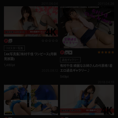
2011.06.04
2011.04.26
リマスター写真
【4K写真集】有村千佳 ワンピース(月額
見放題)
過去ギャラリー
1,480pt
有村千佳 綺麗なお姉さんの代表格！着
2025.08.12
エロ過去ギャラリー♪
549pt
2018.04.19